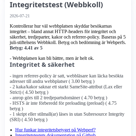
Integritetstest (Webbkoll)
2026-07-21
Kontrollerar hur väl webbplatsen skyddar besökarnas
integritet – bland annat HTTP-headers för integritet och
säkerhet, tredjeparter, kakor och referrer-policy. Baseras på 5
juli-stiftelsens Webbkoll. Betyg och bedömning är Webperfs.
Betyg: 4.41 av 5
- Webbplatsen kan bli bättre, men är helt ok.
Integritet & säkerhet
- ingen referrer-policy är satt, webbläsare kan läcka besökta
adresser till andra webbplatser ( 3.00 betyg )
- 2 kaka/kakor saknar ett starkt SameSite-attribut (Lax eller
Strict) ( 4.50 betyg )
- anrop görs till 2 tredjepartsdomäner ( 4.70 betyg )
- HSTS är inte förberedd för preloading (preload) ( 4.75
betyg )
- 1 skript eller stilmall(ar) läses in utan Subresource Integrity
(SRI) ( 4.50 betyg )
Hur funkar integritetsbetyget på Webperf?
Integritetstestets dokumentation på Github