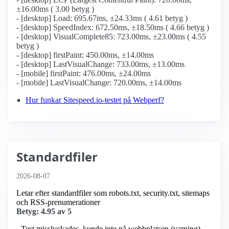
±16.00ms ( 3.00 betyg )
- [desktop] Load: 695.67ms, ±24.33ms ( 4.61 betyg )
- [desktop] SpeedIndex: 672.50ms, ±18.50ms ( 4.66 betyg )
- [desktop] VisualComplete85: 723.00ms, ±23.00ms ( 4.55
betyg )
- [desktop] firstPaint: 450.00ms, ±14.00ms
- [desktop] LastVisualChange: 733.00ms, ±13.00ms
- [mobile] firstPaint: 476.00ms, ±24.00ms
- [mobile] LastVisualChange: 720.00ms, ±14.00ms
Hur funkar Sitespeed.io-testet på Webperf?
Standardfiler
2026-08-07
Letar efter standardfiler som robots.txt, security.txt, sitemaps
och RSS-prenumerationer
Betyg: 4.95 av 5
- Test misslyckades, kunde inte nå webbplatsen (varning)