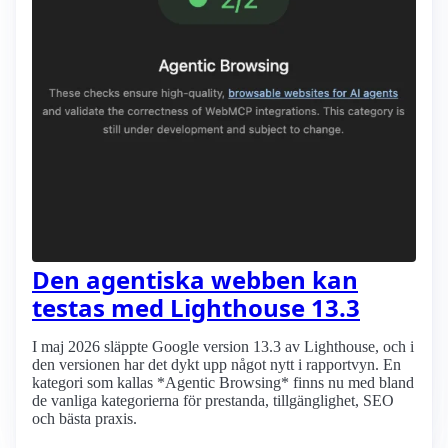
Den agentiska webben kan
testas med Lighthouse 13.3
I maj 2026 släppte Google version 13.3 av Lighthouse, och i
den versionen har det dykt upp något nytt i rapportvyn. En
kategori som kallas *Agentic Browsing* finns nu med bland
de vanliga kategorierna för prestanda, tillgänglighet, SEO
och bästa praxis.