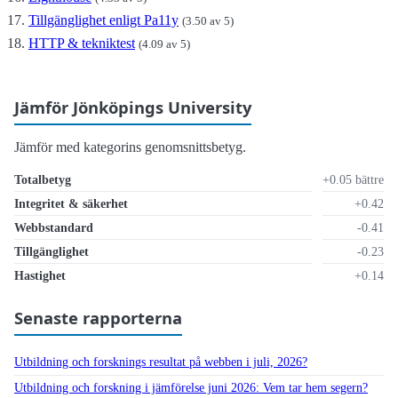
Tillgänglighet enligt Pa11y
(3.50 av 5)
HTTP & tekniktest
(4.09 av 5)
Jämför Jönköpings University
Jämför med kategorins genomsnittsbetyg.
Totalbetyg
+0.05 bättre
Integritet & säkerhet
+0.42
Webbstandard
-0.41
Tillgänglighet
-0.23
Hastighet
+0.14
Senaste rapporterna
Utbildning och forsknings resultat på webben i juli, 2026?
Utbildning och forskning i jämförelse juni 2026: Vem tar hem segern?