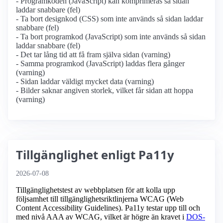
- Programkoden (JavaScript) kan komprimeras så sidan
laddar snabbare (fel)
- Ta bort designkod (CSS) som inte används så sidan laddar
snabbare (fel)
- Ta bort programkod (JavaScript) som inte används så sidan
laddar snabbare (fel)
- Det tar lång tid att få fram själva sidan (varning)
- Samma programkod (JavaScript) laddas flera gånger
(varning)
- Sidan laddar väldigt mycket data (varning)
- Bilder saknar angiven storlek, vilket får sidan att hoppa
(varning)
Tillgänglighet enligt Pa11y
2026-07-08
Tillgänglighetstest av webbplatsen för att kolla upp
följsamhet till tillgänglighets­riktlinjerna WCAG (Web
Content Accessibility Guidelines). Pa11y testar upp till och
med nivå AAA av WCAG, vilket är högre än kravet i
DOS-