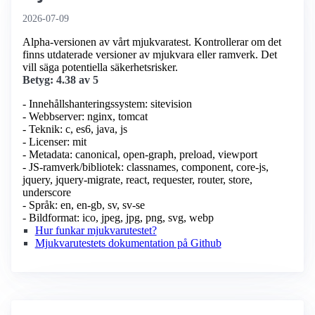
2026-07-09
Alpha-versionen av vårt mjukvaratest. Kontrollerar om det
finns utdaterade versioner av mjukvara eller ramverk. Det
vill säga potentiella säkerhetsrisker.
Betyg: 4.38 av 5
- Innehållshanteringssystem: sitevision
- Webbserver: nginx, tomcat
- Teknik: c, es6, java, js
- Licenser: mit
- Metadata: canonical, open-graph, preload, viewport
- JS-ramverk/bibliotek: classnames, component, core-js,
jquery, jquery-migrate, react, requester, router, store,
underscore
- Språk: en, en-gb, sv, sv-se
- Bildformat: ico, jpeg, jpg, png, svg, webp
Hur funkar mjukvarutestet?
Mjukvarutestets dokumentation på Github