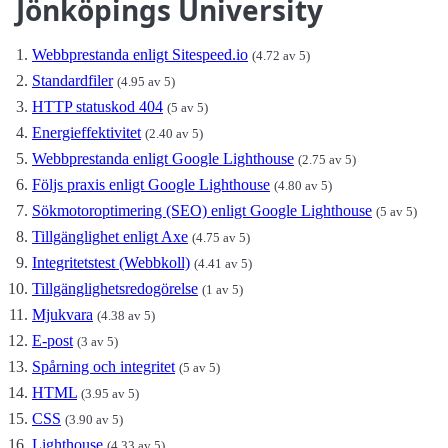
Jönköpings University
Webbprestanda enligt Sitespeed.io
(4.72 av 5)
Standardfiler
(4.95 av 5)
HTTP statuskod 404
(5 av 5)
Energieffektivitet
(2.40 av 5)
Webbprestanda enligt Google Lighthouse
(2.75 av 5)
Följs praxis enligt Google Lighthouse
(4.80 av 5)
Sökmotoroptimering (SEO) enligt Google Lighthouse
(5 av 5)
Tillgänglighet enligt Axe
(4.75 av 5)
Integritetstest (Webbkoll)
(4.41 av 5)
Tillgänglighetsredogörelse
(1 av 5)
Mjukvara
(4.38 av 5)
E-post
(3 av 5)
Spårning och integritet
(5 av 5)
HTML
(3.95 av 5)
CSS
(3.90 av 5)
Lighthouse
(4.33 av 5)