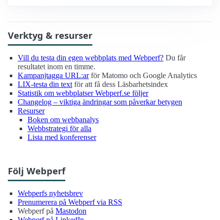
Verktyg & resurser
Vill du testa din egen webbplats med Webperf?
Du får
resultatet inom en timme.
Kampanjtagga URL:ar
för Matomo och Google Analytics
LIX-testa din text
för att få dess Läsbarhetsindex
Statistik om webbplatser Webperf.se följer
Changelog – viktiga ändringar som påverkar betygen
Resurser
Boken om webbanalys
Webbstrategi för alla
Lista med konferenser
Följ Webperf
Webperfs nyhetsbrev
Prenumerera på Webperf via RSS
Webperf på
Mastodon
Webperf på LinkedIn