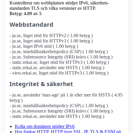
Kontrollerar om webbplatsen stödjer IPv6, säkerhets­
standarden TLS och vilka versioner av HTTP.
Betyg: 4.09 av 5
Webbstandard
- ju.se, Inget stöd för HTTPv2 ( 1.00 betyg )
- ju.se, Inget stöd för HTTPv3 ( 1.00 betyg )
- ju.se, Inget IPv6 stöd ( 1.00 betyg )
- ju.se, innehållssäkerhetspolicy (CSP) ( 1.00 betyg )
- ju.se, Subresource Integrity (SRI) krävs ( 1.00 betyg )
- static.rekai.se, Inget stöd för HTTPv3 ( 1.00 betyg )
- static.rekai.se, använder inte HSTS ( 1.00 betyg )
- view.rekai.se, Inget stöd för HTTPv3 ( 1.00 betyg )
Integritet & säkerhet
- ju.se, använder 'max-age' på 1 år eller mer för HSTS ( 4.95
betyg )
- ju.se, innehållssäkerhetspolicy (CSP) ( 1.00 betyg )
- ju.se, Subresource Integrity (SRI) krävs ( 1.00 betyg )
- static.rekai.se, använder inte HSTS ( 1.00 betyg )
Kolla om domänen stödjer IPv6
Hur funkar HTTP, HTTP över SSL, IP, TLS & ESNI på