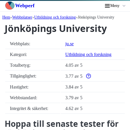
Webperf
Meny
Hem
Webbplatser
Utbildning och forskning
Jönköpings University
Jönköpings University
Webbplats:
ju.se
Kategori:
Utbildning och forskning
Totalbetyg:
4.05 av 5
Tillgänglighet:
3.77 av 5
Varför enbart automatiska
Hastighet:
3.84 av 5
Webbstandard:
3.79 av 5
Integritet & säkerhet:
4.62 av 5
Hoppa till senaste tester för