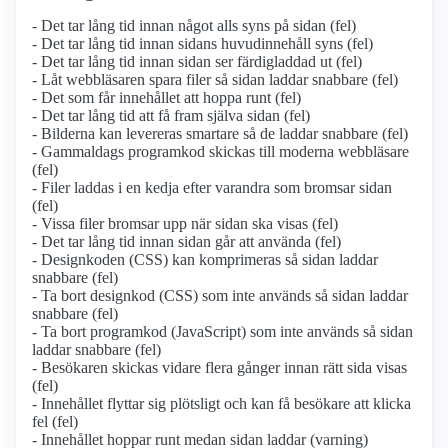
- Det tar lång tid innan något alls syns på sidan (fel)
- Det tar lång tid innan sidans huvudinnehåll syns (fel)
- Det tar lång tid innan sidan ser färdigladdad ut (fel)
- Låt webbläsaren spara filer så sidan laddar snabbare (fel)
- Det som får innehållet att hoppa runt (fel)
- Det tar lång tid att få fram själva sidan (fel)
- Bilderna kan levereras smartare så de laddar snabbare (fel)
- Gammaldags programkod skickas till moderna webbläsare
(fel)
- Filer laddas i en kedja efter varandra som bromsar sidan
(fel)
- Vissa filer bromsar upp när sidan ska visas (fel)
- Det tar lång tid innan sidan går att använda (fel)
- Designkoden (CSS) kan komprimeras så sidan laddar
snabbare (fel)
- Ta bort designkod (CSS) som inte används så sidan laddar
snabbare (fel)
- Ta bort programkod (JavaScript) som inte används så sidan
laddar snabbare (fel)
- Besökaren skickas vidare flera gånger innan rätt sida visas
(fel)
- Innehållet flyttar sig plötsligt och kan få besökare att klicka
fel (fel)
- Innehållet hoppar runt medan sidan laddar (varning)