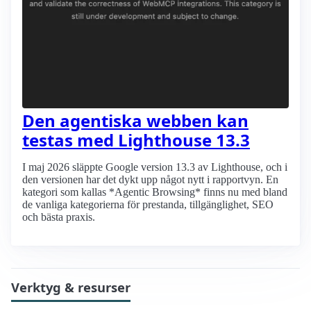
Den agentiska webben kan
testas med Lighthouse 13.3
I maj 2026 släppte Google version 13.3 av Lighthouse, och i
den versionen har det dykt upp något nytt i rapportvyn. En
kategori som kallas *Agentic Browsing* finns nu med bland
de vanliga kategorierna för prestanda, tillgänglighet, SEO
och bästa praxis.
Verktyg & resurser