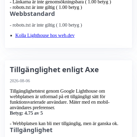
- Länkarna är inte genomsökningsbara ( 1.00 betyg )
- robots.txt är inte giltig ( 1.00 betyg )
Webbstandard
- robots.txt är inte giltig ( 1.00 betyg )
Kolla Lighthouse hos web.dev
Tillgänglighet enligt Axe
2026-08-06
Tillgänglighetstest genom Google Lighthouse om
webbplatsen är utformad på ett tillgängligt sätt för
funktionsvarierade användare. Mäter med en mobil­
användares preferenser.
Betyg: 4.75 av 5
- Webbplatsen kan bli mer tillgänglig, men är ganska ok.
Tillgänglighet