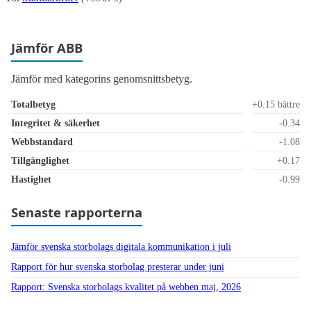
Jämför ABB
Jämför med kategorins genomsnittsbetyg.
Totalbetyg
+0.15 bättre
Integritet & säkerhet
-0.34
Webbstandard
-1.08
Tillgänglighet
+0.17
Hastighet
-0.99
Senaste rapporterna
Jämför svenska storbolags digitala kommunikation i juli
Rapport för hur svenska storbolag presterar under juni
Rapport: Svenska storbolags kvalitet på webben maj, 2026