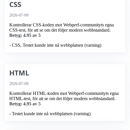
CSS
2026-07-09
Kontrollerar CSS-koden mot Webperf-communityts egna
CSS-test, för att se om det följer modern webbstandard.
Betyg: 4.95 av 5
- CSS, Testet kunde inte nå webbplatsen (varning)
HTML
2026-07-09
Kontrollerar HTML-koden mot Webperf-communityts egna
HTML-test, för att se om det följer modern webbstandard.
Betyg: 4.95 av 5
- Testet kunde inte nå webbplatsen (varning)