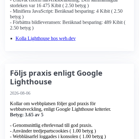
storleken var 16 475 Kibit ( 2.50 betyg )
- Minifiera JavaScript: Beräknad besparing: 4 Kibit ( 2.50
betyg )
- Förbättra bildleveransen: Beräknad besparing: 489 Kibit (
2.50 betyg )
Kolla Lighthouse hos web.dev
Följs praxis enligt Google
Lighthouse
2026-08-06
Kollar om webbplatsen följer god praxis för
webbutveckling, enligt Google Lighthouse kriterier.
Betyg: 3.65 av 5
- Genomsnittlig efterlevnad till god praxis.
- Använder tredjepartscookies ( 1.00 betyg )
- Webbläsarfel loggades i konsolen ( 1.00 betyg )