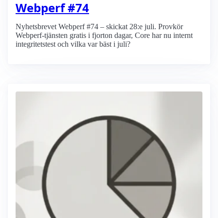
Webperf #74
Nyhetsbrevet Webperf #74 – skickat 28:e juli. Provkör
Webperf-tjänsten gratis i fjorton dagar, Core har nu internt
integritetstest och vilka var bäst i juli?