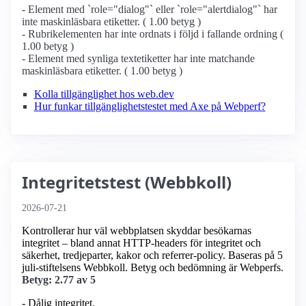
- Element med `role="dialog"` eller `role="alertdialog"` har
inte maskinläsbara etiketter. ( 1.00 betyg )
- Rubrikelementen har inte ordnats i följd i fallande ordning (
1.00 betyg )
- Element med synliga textetiketter har inte matchande
maskinläsbara etiketter. ( 1.00 betyg )
Kolla tillgänglighet hos web.dev
Hur funkar tillgänglighetstestet med Axe på Webperf?
Integritetstest (Webbkoll)
2026-07-21
Kontrollerar hur väl webbplatsen skyddar besökarnas
integritet – bland annat HTTP-headers för integritet och
säkerhet, tredjeparter, kakor och referrer-policy. Baseras på 5
juli-stiftelsens Webbkoll. Betyg och bedömning är Webperfs.
Betyg: 2.77 av 5
- Dålig integritet.