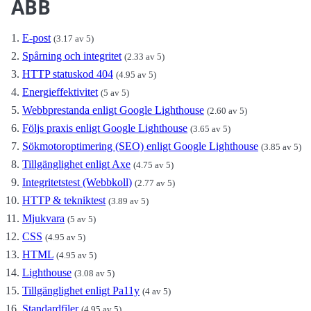
ABB
E-post
(3.17 av 5)
Spårning och integritet
(2.33 av 5)
HTTP statuskod 404
(4.95 av 5)
Energieffektivitet
(5 av 5)
Webbprestanda enligt Google Lighthouse
(2.60 av 5)
Följs praxis enligt Google Lighthouse
(3.65 av 5)
Sökmotoroptimering (SEO) enligt Google Lighthouse
(3.85 av 5)
Tillgänglighet enligt Axe
(4.75 av 5)
Integritetstest (Webbkoll)
(2.77 av 5)
HTTP & tekniktest
(3.89 av 5)
Mjukvara
(5 av 5)
CSS
(4.95 av 5)
HTML
(4.95 av 5)
Lighthouse
(3.08 av 5)
Tillgänglighet enligt Pa11y
(4 av 5)
Standardfiler
(4.95 av 5)