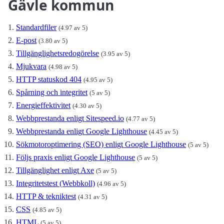
Gävle kommun
Standardfiler
(4.97 av 5)
E-post
(3.80 av 5)
Tillgänglighetsredogörelse
(3.95 av 5)
Mjukvara
(4.98 av 5)
HTTP statuskod 404
(4.95 av 5)
Spårning och integritet
(5 av 5)
Energieffektivitet
(4.30 av 5)
Webbprestanda enligt Sitespeed.io
(4.77 av 5)
Webbprestanda enligt Google Lighthouse
(4.45 av 5)
Sökmotoroptimering (SEO) enligt Google Lighthouse
(5 av 5)
Följs praxis enligt Google Lighthouse
(5 av 5)
Tillgänglighet enligt Axe
(5 av 5)
Integritetstest (Webbkoll)
(4.96 av 5)
HTTP & tekniktest
(4.31 av 5)
CSS
(4.85 av 5)
HTML
(5 av 5)