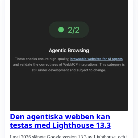
Den agentiska webben kan
testas med Lighthouse 13.3
I maj 2026 släppte Google version 13.3 av Lighthouse, och i