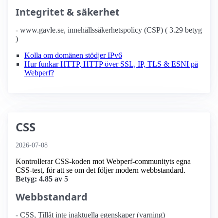
Integritet & säkerhet
- www.gavle.se, innehållssäkerhetspolicy (CSP) ( 3.29 betyg
)
Kolla om domänen stödjer IPv6
Hur funkar HTTP, HTTP över SSL, IP, TLS & ESNI på
Webperf?
CSS
2026-07-08
Kontrollerar CSS-koden mot Webperf-communityts egna
CSS-test, för att se om det följer modern webbstandard.
Betyg: 4.85 av 5
Webbstandard
- CSS, Tillåt inte inaktuella egenskaper (varning)