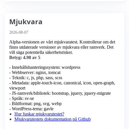
Mjukvara
2026-08-07
Alpha-versionen av vårt mjukvaratest. Kontrollerar om det
finns utdaterade versioner av mjukvara eller ramverk. Det
vill säga potentiella säkerhetsrisker.
Betyg: 4.98 av 5
- Innehållshanteringssystem: wordpress
- Webbserver: nginx, tomcat
- Teknik: c, js, php, sass, scss
- Metadata: apple-touch-icon, canonical, icon, open-graph,
viewport
- JS-ramverk/bibliotek: bootstrap, jquery, jquery-migrate
- Språk: sv-se
- Bildformat: png, svg, webp
- WordPress-tema: gavle
Hur funkar mjukvarutestet?
Mjukvarutestets dokumentation på Github