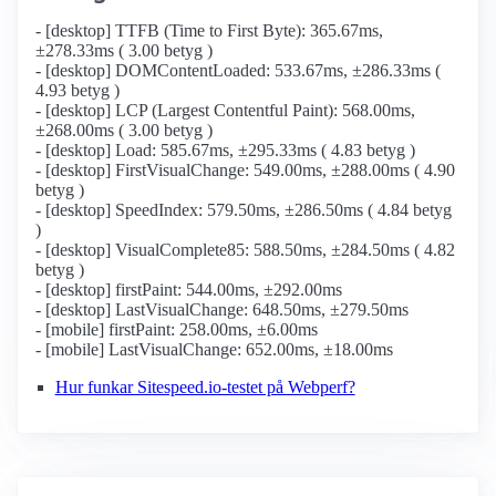
- [desktop] TTFB (Time to First Byte): 365.67ms,
±278.33ms ( 3.00 betyg )
- [desktop] DOMContentLoaded: 533.67ms, ±286.33ms (
4.93 betyg )
- [desktop] LCP (Largest Contentful Paint): 568.00ms,
±268.00ms ( 3.00 betyg )
- [desktop] Load: 585.67ms, ±295.33ms ( 4.83 betyg )
- [desktop] FirstVisualChange: 549.00ms, ±288.00ms ( 4.90
betyg )
- [desktop] SpeedIndex: 579.50ms, ±286.50ms ( 4.84 betyg
)
- [desktop] VisualComplete85: 588.50ms, ±284.50ms ( 4.82
betyg )
- [desktop] firstPaint: 544.00ms, ±292.00ms
- [desktop] LastVisualChange: 648.50ms, ±279.50ms
- [mobile] firstPaint: 258.00ms, ±6.00ms
- [mobile] LastVisualChange: 652.00ms, ±18.00ms
Hur funkar Sitespeed.io-testet på Webperf?