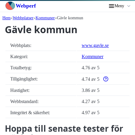
Webperf
Meny
Hem
Webbplatser
Kommuner
Gävle kommun
Gävle kommun
Webbplats:
www.gavle.se
Kategori:
Kommuner
Totalbetyg:
4.76 av 5
Tillgänglighet:
4.74 av 5
Varför enbart auto
Hastighet:
3.86 av 5
Webbstandard:
4.27 av 5
Integritet & säkerhet:
4.97 av 5
Hoppa till senaste tester för