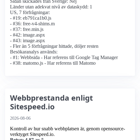
Sidan skickades från Sverige: Nej
Länder utan adekvat nivå av dataskydd: 1
US, 7 förfrågningar:
- #19: eb791ca1b0.js
- #36: free-v4-shims.m
- #37: free.min.js
- #42: image.aspx
- #43: image.aspx
- Fler än 5 förfrågningar hittade, döljer resten
Besökaranalys används:
- #1: Webbsida - Har referens till Google Tag Manager
- #38: matomo.js - Har referens till Matomo
Webbprestanda enligt
Sitespeed.io
2026-08-06
Kontroll av hur snabb webbplatsen är, genom opensource-
verktyget Sitespeed.io.
Betyg: 4.87 av 5