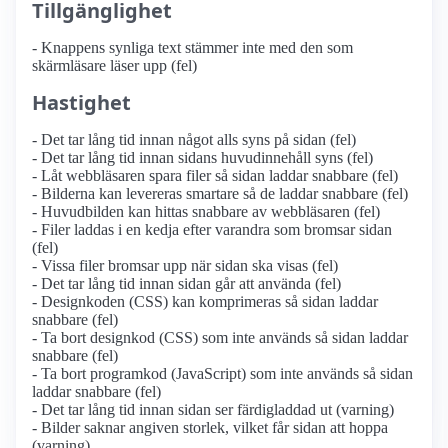
Tillgänglighet
- Knappens synliga text stämmer inte med den som
skärmläsare läser upp (fel)
Hastighet
- Det tar lång tid innan något alls syns på sidan (fel)
- Det tar lång tid innan sidans huvudinnehåll syns (fel)
- Låt webbläsaren spara filer så sidan laddar snabbare (fel)
- Bilderna kan levereras smartare så de laddar snabbare (fel)
- Huvudbilden kan hittas snabbare av webbläsaren (fel)
- Filer laddas i en kedja efter varandra som bromsar sidan
(fel)
- Vissa filer bromsar upp när sidan ska visas (fel)
- Det tar lång tid innan sidan går att använda (fel)
- Designkoden (CSS) kan komprimeras så sidan laddar
snabbare (fel)
- Ta bort designkod (CSS) som inte används så sidan laddar
snabbare (fel)
- Ta bort programkod (JavaScript) som inte används så sidan
laddar snabbare (fel)
- Det tar lång tid innan sidan ser färdigladdad ut (varning)
- Bilder saknar angiven storlek, vilket får sidan att hoppa
(varning)