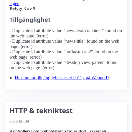
lagen
.
Betyg: 3 av 5
Tillgänglighet
- Duplicate id attribute value "news-text-container" found on
the web page. (error)
- Duplicate id attribute value "news-title" found on the web
page. (error)
- Duplicate id attribute value "puffar-text-h2" found on the
web page. (error)
- Duplicate id attribute value "desktop-view-parent" found
on the web page. (error)
Hur funkar tillgänglighetstestet Pa11y på Webperf?
HTTP & tekniktest
2026-06-09
Kontrollerar om webbplatsen stödjer IPv6, säkerhets­