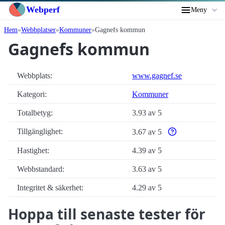
Webperf
Meny
Hem
Webbplatser
Kommuner
Gagnefs kommun
Gagnefs kommun
Webbplats:
www.gagnef.se
Kategori:
Kommuner
Totalbetyg:
3.93 av 5
Tillgänglighet:
3.67 av 5
Varför enbart autom
Hastighet:
4.39 av 5
Webbstandard:
3.63 av 5
Integritet & säkerhet:
4.29 av 5
Hoppa till senaste tester för