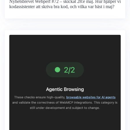
Nyhetsbrevet Webperf #72 – skickat 28:e maj. Hur hjälper vi
kodassistenter att skriva bra kod, och vilka var bäst i maj?