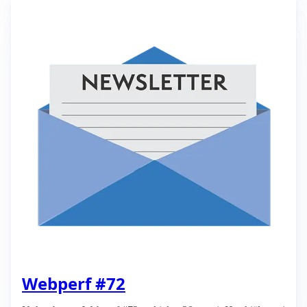
Webperf #72