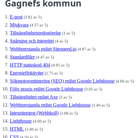
Gagnefs kommun
E-post
(3.82 av 5)
Mjukvara
(4.57 av 5)
Tillgänglighetsredogörelse
(1 av 5)
Spårning och integritet
(4 av 5)
Webbprestanda enligt Sitespeed.io
(4.87 av 5)
Standardfiler
(4.47 av 5)
HTTP statuskod 404
(4.95 av 5)
Energieffektivitet
(2.75 av 5)
Sökmotoroptimering (SEO) enligt Google Lighthouse
(4.60 av 5)
Följs praxis enligt Google Lighthouse
(3.85 av 5)
Tillgänglighet enligt Axe
(5 av 5)
Webbprestanda enligt Google Lighthouse
(3.40 av 5)
Integritetstest (Webbkoll)
(3.68 av 5)
Lighthouse
(4.60 av 5)
HTML
(3.40 av 5)
CSS
(4.50 av 5)