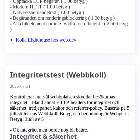
- Upptäcka LCP-begäran ( 1.00 betyg )
- Modern HTTP ( 1.00 betyg )
- Nätverksberoendeträd ( 1.00 betyg )
- Begäranden om renderingsblockering ( 1.00 betyg )
- Alla bildelement har inte `width` och `height`: ( 2.50 betyg
)
Kolla Lighthouse hos web.dev
Integritetstest (Webbkoll)
2026-07-21
Kontrollerar hur väl webbplatsen skyddar besökarnas
integritet – bland annat HTTP-headers för integritet och
säkerhet, tredjeparter, kakor och referrer-policy. Baseras på 5
juli-stiftelsens Webbkoll. Betyg och bedömning är Webperfs.
Betyg: 3.68 av 5
- Ok integritet men borde nog bli bättre.
Integritet & säkerhet