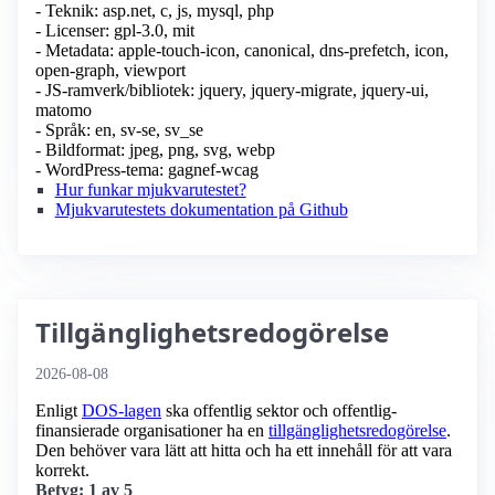
- Teknik: asp.net, c, js, mysql, php
- Licenser: gpl-3.0, mit
- Metadata: apple-touch-icon, canonical, dns-prefetch, icon,
open-graph, viewport
- JS-ramverk/bibliotek: jquery, jquery-migrate, jquery-ui,
matomo
- Språk: en, sv-se, sv_se
- Bildformat: jpeg, png, svg, webp
- WordPress-tema: gagnef-wcag
Hur funkar mjukvarutestet?
Mjukvarutestets dokumentation på Github
Tillgänglighetsredogörelse
2026-08-08
Enligt
DOS-lagen
ska offentlig sektor och offentlig­
finansierade organisationer ha en
tillgänglighets­redogörelse
.
Den behöver vara lätt att hitta och ha ett innehåll för att vara
korrekt.
Betyg: 1 av 5