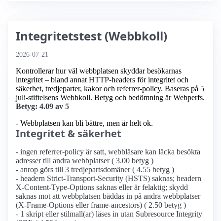
Integritetstest (Webbkoll)
2026-07-21
Kontrollerar hur väl webbplatsen skyddar besökarnas
integritet – bland annat HTTP-headers för integritet och
säkerhet, tredjeparter, kakor och referrer-policy. Baseras på 5
juli-stiftelsens Webbkoll. Betyg och bedömning är Webperfs.
Betyg: 4.09 av 5
- Webbplatsen kan bli bättre, men är helt ok.
Integritet & säkerhet
- ingen referrer-policy är satt, webbläsare kan läcka besökta
adresser till andra webbplatser ( 3.00 betyg )
- anrop görs till 3 tredjepartsdomäner ( 4.55 betyg )
- headern Strict-Transport-Security (HSTS) saknas; headern
X-Content-Type-Options saknas eller är felaktig; skydd
saknas mot att webbplatsen bäddas in på andra webbplatser
(X-Frame-Options eller frame-ancestors) ( 2.50 betyg )
- 1 skript eller stilmall(ar) läses in utan Subresource Integrity