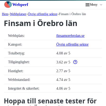
Webperf
Meny
Hem
Webbplatser
Övrig offentlig sektor
Finsam i Örebro län
Finsam i Örebro län
Webbplats:
finsamorebrolan.se
Kategori:
Övrig offentlig sektor
Totalbetyg:
4.08 av 5
Tillgänglighet:
3.62 av 5
Varför enbart automatis
Hastighet:
2.77 av 5
Webbstandard:
4.74 av 5
Integritet & säkerhet:
4.06 av 5
Hoppa till senaste tester för