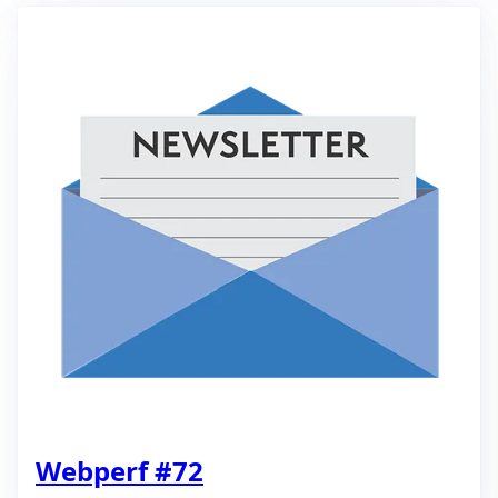
Webperf #72