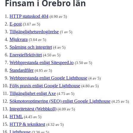
Finsam i Örebro län
HTTP statuskod 404
(4.90 av 5)
E-post
(3.67 av 5)
Tillgänglighetsredogörelse
(1 av 5)
Mjukvara
(3.64 av 5)
Spårning och integritet
(4 av 5)
Energieffektivitet
(4.50 av 5)
Webbprestanda enligt Sitespeed.io
(3.50 av 5)
Standardfiler
(4.95 av 5)
Webbprestanda enligt Google Lighthouse
(4 av 5)
Följs praxis enligt Google Lighthouse
(4.80 av 5)
Tillgänglighet enligt Axe
(4.75 av 5)
Sökmotoroptimering (SEO) enligt Google Lighthouse
(4.25 av 5)
Integritetstest (Webbkoll)
(4.09 av 5)
HTML
(4.45 av 5)
HTTP & tekniktest
(4.32 av 5)
Lighthouse
(3.36 av 5)