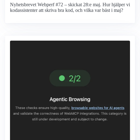
Nyhetsbrevet Webperf #72 – skickat 28:e maj. Hur hjälper vi
kodassistenter att skriva bra kod, och vilka var bäst i maj?