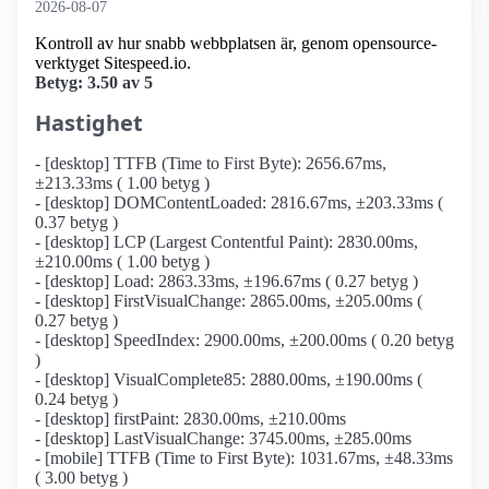
2026-08-07
Kontroll av hur snabb webbplatsen är, genom opensource-
verktyget Sitespeed.io.
Betyg: 3.50 av 5
Hastighet
- [desktop] TTFB (Time to First Byte): 2656.67ms,
±213.33ms ( 1.00 betyg )
- [desktop] DOMContentLoaded: 2816.67ms, ±203.33ms (
0.37 betyg )
- [desktop] LCP (Largest Contentful Paint): 2830.00ms,
±210.00ms ( 1.00 betyg )
- [desktop] Load: 2863.33ms, ±196.67ms ( 0.27 betyg )
- [desktop] FirstVisualChange: 2865.00ms, ±205.00ms (
0.27 betyg )
- [desktop] SpeedIndex: 2900.00ms, ±200.00ms ( 0.20 betyg
)
- [desktop] VisualComplete85: 2880.00ms, ±190.00ms (
0.24 betyg )
- [desktop] firstPaint: 2830.00ms, ±210.00ms
- [desktop] LastVisualChange: 3745.00ms, ±285.00ms
- [mobile] TTFB (Time to First Byte): 1031.67ms, ±48.33ms
( 3.00 betyg )