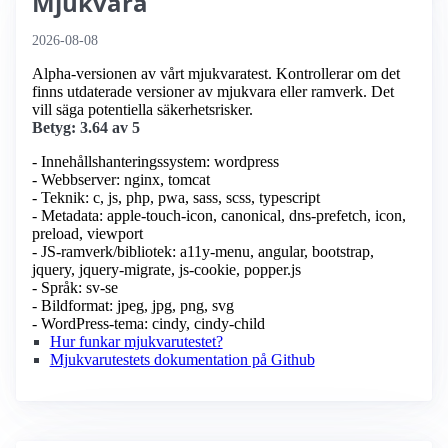
Mjukvara
2026-08-08
Alpha-versionen av vårt mjukvaratest. Kontrollerar om det
finns utdaterade versioner av mjukvara eller ramverk. Det
vill säga potentiella säkerhetsrisker.
Betyg: 3.64 av 5
- Innehållshanteringssystem: wordpress
- Webbserver: nginx, tomcat
- Teknik: c, js, php, pwa, sass, scss, typescript
- Metadata: apple-touch-icon, canonical, dns-prefetch, icon,
preload, viewport
- JS-ramverk/bibliotek: a11y-menu, angular, bootstrap,
jquery, jquery-migrate, js-cookie, popper.js
- Språk: sv-se
- Bildformat: jpeg, jpg, png, svg
- WordPress-tema: cindy, cindy-child
Hur funkar mjukvarutestet?
Mjukvarutestets dokumentation på Github