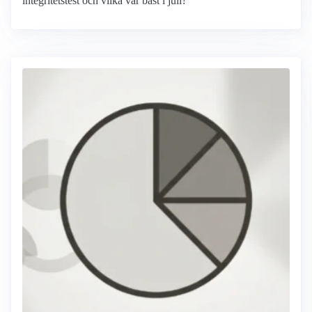
integritetstest och vilka var bäst i juli?