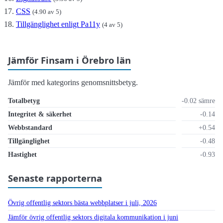
CSS
(4.90 av 5)
Tillgänglighet enligt Pa11y
(4 av 5)
Jämför Finsam i Örebro län
Jämför med kategorins genomsnittsbetyg.
Totalbetyg
-0.02 sämre
Integritet & säkerhet
-0.14
Webbstandard
+0.54
Tillgänglighet
-0.48
Hastighet
-0.93
Senaste rapporterna
Övrig offentlig sektors bästa webbplatser i juli, 2026
Jämför övrig offentlig sektors digitala kommunikation i juni