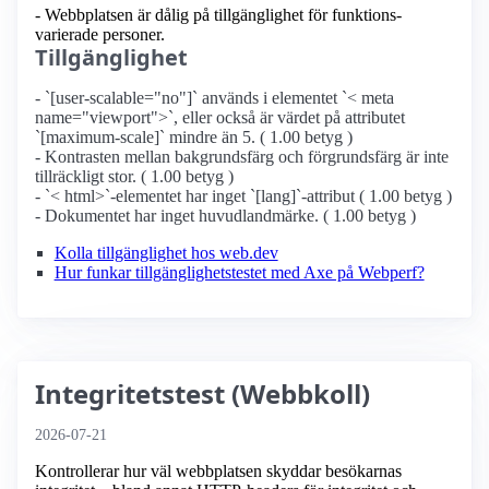
- Webbplatsen är dålig på tillgänglighet för funktions­
varierade personer.
Tillgänglighet
- `[user-scalable="no"]` används i elementet `< meta
name="viewport">`, eller också är värdet på attributet
`[maximum-scale]` mindre än 5. ( 1.00 betyg )
- Kontrasten mellan bakgrundsfärg och förgrundsfärg är inte
tillräckligt stor. ( 1.00 betyg )
- `< html>`-elementet har inget `[lang]`-attribut ( 1.00 betyg )
- Dokumentet har inget huvudlandmärke. ( 1.00 betyg )
Kolla tillgänglighet hos web.dev
Hur funkar tillgänglighetstestet med Axe på Webperf?
Integritetstest (Webbkoll)
2026-07-21
Kontrollerar hur väl webbplatsen skyddar besökarnas