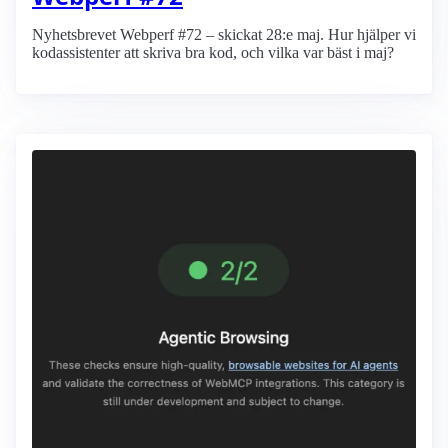
Nyhetsbrevet Webperf #72 – skickat 28:e maj. Hur hjälper vi
kodassistenter att skriva bra kod, och vilka var bäst i maj?