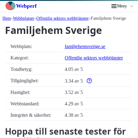
Webperf
Meny
Hem
Webbplatser
Offentlig sektors webbtjänster
Familjehem Sverige
Familjehem Sverige
Webbplats:
familjehemsverige.se
Kategori:
Offentlig sektors webbtjänster
Totalbetyg:
4.05 av 5
Tillgänglighet:
3.34 av 5
Varför enbart automatiska ti
Hastighet:
3.52 av 5
Webbstandard:
4.29 av 5
Integritet & säkerhet:
4.38 av 5
Hoppa till senaste tester för