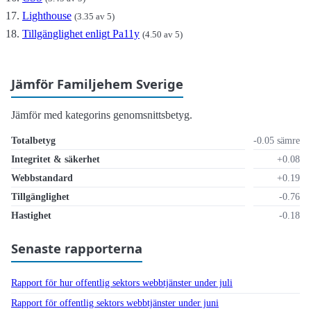
Lighthouse
(3.35 av 5)
Tillgänglighet enligt Pa11y
(4.50 av 5)
Jämför Familjehem Sverige
Jämför med kategorins genomsnittsbetyg.
Totalbetyg
-0.05 sämre
Integritet & säkerhet
+0.08
Webbstandard
+0.19
Tillgänglighet
-0.76
Hastighet
-0.18
Senaste rapporterna
Rapport för hur offentlig sektors webbtjänster under juli
Rapport för offentlig sektors webbtjänster under juni