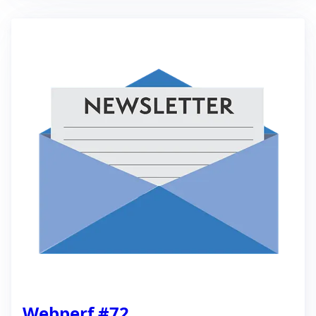
Webperf #72