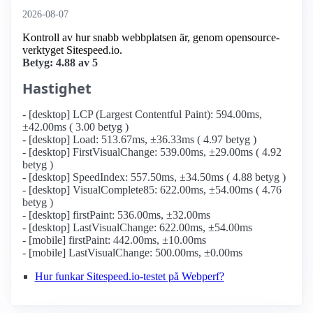
2026-08-07
Kontroll av hur snabb webbplatsen är, genom opensource-
verktyget Sitespeed.io.
Betyg: 4.88 av 5
Hastighet
- [desktop] LCP (Largest Contentful Paint): 594.00ms,
±42.00ms ( 3.00 betyg )
- [desktop] Load: 513.67ms, ±36.33ms ( 4.97 betyg )
- [desktop] FirstVisualChange: 539.00ms, ±29.00ms ( 4.92
betyg )
- [desktop] SpeedIndex: 557.50ms, ±34.50ms ( 4.88 betyg )
- [desktop] VisualComplete85: 622.00ms, ±54.00ms ( 4.76
betyg )
- [desktop] firstPaint: 536.00ms, ±32.00ms
- [desktop] LastVisualChange: 622.00ms, ±54.00ms
- [mobile] firstPaint: 442.00ms, ±10.00ms
- [mobile] LastVisualChange: 500.00ms, ±0.00ms
Hur funkar Sitespeed.io-testet på Webperf?