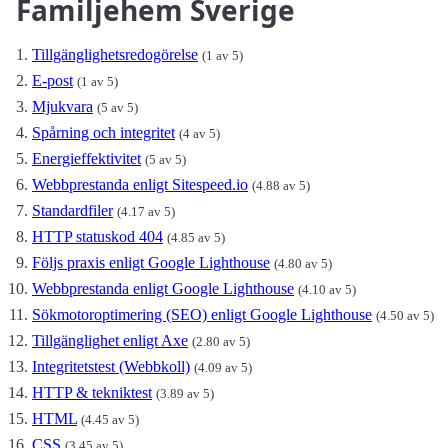
Familjehem Sverige
Tillgänglighetsredogörelse
(1 av 5)
E-post
(1 av 5)
Mjukvara
(5 av 5)
Spårning och integritet
(4 av 5)
Energieffektivitet
(5 av 5)
Webbprestanda enligt Sitespeed.io
(4.88 av 5)
Standardfiler
(4.17 av 5)
HTTP statuskod 404
(4.85 av 5)
Följs praxis enligt Google Lighthouse
(4.80 av 5)
Webbprestanda enligt Google Lighthouse
(4.10 av 5)
Sökmotoroptimering (SEO) enligt Google Lighthouse
(4.50 av 5)
Tillgänglighet enligt Axe
(2.80 av 5)
Integritetstest (Webbkoll)
(4.09 av 5)
HTTP & tekniktest
(3.89 av 5)
HTML
(4.45 av 5)
CSS
(3.45 av 5)