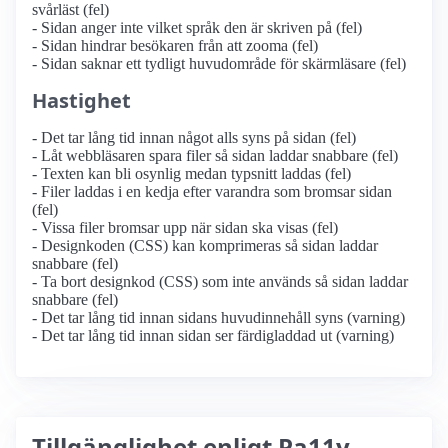
svårläst (fel)
- Sidan anger inte vilket språk den är skriven på (fel)
- Sidan hindrar besökaren från att zooma (fel)
- Sidan saknar ett tydligt huvudområde för skärmläsare (fel)
Hastighet
- Det tar lång tid innan något alls syns på sidan (fel)
- Låt webbläsaren spara filer så sidan laddar snabbare (fel)
- Texten kan bli osynlig medan typsnitt laddas (fel)
- Filer laddas i en kedja efter varandra som bromsar sidan
(fel)
- Vissa filer bromsar upp när sidan ska visas (fel)
- Designkoden (CSS) kan komprimeras så sidan laddar
snabbare (fel)
- Ta bort designkod (CSS) som inte används så sidan laddar
snabbare (fel)
- Det tar lång tid innan sidans huvudinnehåll syns (varning)
- Det tar lång tid innan sidan ser färdigladdad ut (varning)
Tillgänglighet enligt Pa11y