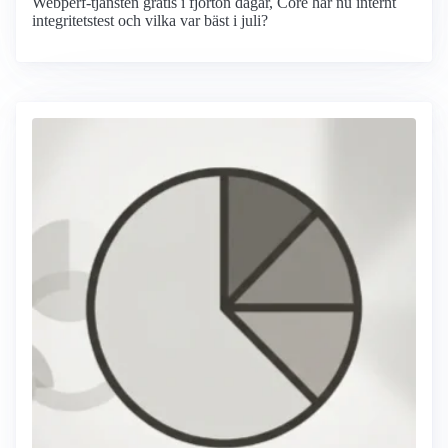
Webperf-tjänsten gratis i fjorton dagar, Core har nu internt
integritetstest och vilka var bäst i juli?