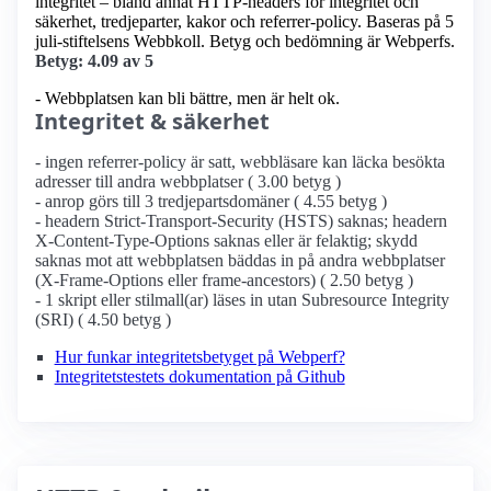
integritet – bland annat HTTP-headers för integritet och
säkerhet, tredjeparter, kakor och referrer-policy. Baseras på 5
juli-stiftelsens Webbkoll. Betyg och bedömning är Webperfs.
Betyg: 4.09 av 5
- Webbplatsen kan bli bättre, men är helt ok.
Integritet & säkerhet
- ingen referrer-policy är satt, webbläsare kan läcka besökta
adresser till andra webbplatser ( 3.00 betyg )
- anrop görs till 3 tredjepartsdomäner ( 4.55 betyg )
- headern Strict-Transport-Security (HSTS) saknas; headern
X-Content-Type-Options saknas eller är felaktig; skydd
saknas mot att webbplatsen bäddas in på andra webbplatser
(X-Frame-Options eller frame-ancestors) ( 2.50 betyg )
- 1 skript eller stilmall(ar) läses in utan Subresource Integrity
(SRI) ( 4.50 betyg )
Hur funkar integritetsbetyget på Webperf?
Integritetstestets dokumentation på Github