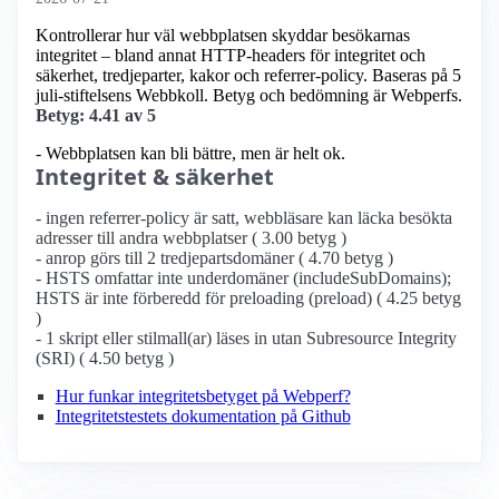
Kontrollerar hur väl webbplatsen skyddar besökarnas
integritet – bland annat HTTP-headers för integritet och
säkerhet, tredjeparter, kakor och referrer-policy. Baseras på 5
juli-stiftelsens Webbkoll. Betyg och bedömning är Webperfs.
Betyg: 4.41 av 5
- Webbplatsen kan bli bättre, men är helt ok.
Integritet & säkerhet
- ingen referrer-policy är satt, webbläsare kan läcka besökta
adresser till andra webbplatser ( 3.00 betyg )
- anrop görs till 2 tredjepartsdomäner ( 4.70 betyg )
- HSTS omfattar inte underdomäner (includeSubDomains);
HSTS är inte förberedd för preloading (preload) ( 4.25 betyg
)
- 1 skript eller stilmall(ar) läses in utan Subresource Integrity
(SRI) ( 4.50 betyg )
Hur funkar integritetsbetyget på Webperf?
Integritetstestets dokumentation på Github