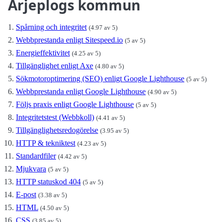
Arjeplogs kommun
Spårning och integritet
(4.97 av 5)
Webbprestanda enligt Sitespeed.io
(5 av 5)
Energieffektivitet
(4.25 av 5)
Tillgänglighet enligt Axe
(4.80 av 5)
Sökmotoroptimering (SEO) enligt Google Lighthouse
(5 av 5)
Webbprestanda enligt Google Lighthouse
(4.90 av 5)
Följs praxis enligt Google Lighthouse
(5 av 5)
Integritetstest (Webbkoll)
(4.41 av 5)
Tillgänglighetsredogörelse
(3.95 av 5)
HTTP & tekniktest
(4.23 av 5)
Standardfiler
(4.42 av 5)
Mjukvara
(5 av 5)
HTTP statuskod 404
(5 av 5)
E-post
(3.38 av 5)
HTML
(4.50 av 5)
CSS
(3.85 av 5)