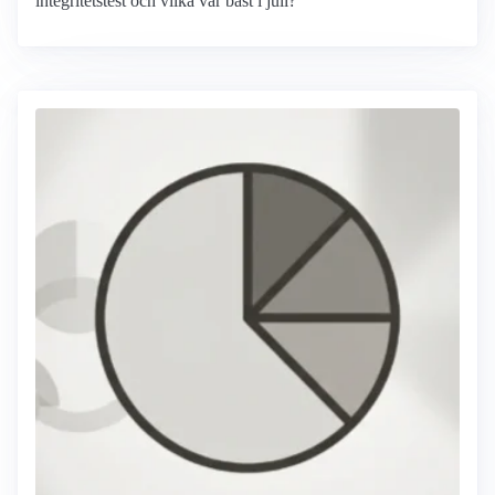
integritetstest och vilka var bäst i juli?