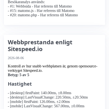
Besökaranalys används:
- #1: Webbsida - Har referens till Matomo
- #15: matomo.js - Har referens till Matomo
- #20: matomo.php - Har referens till Matomo
Webbprestanda enligt
Sitespeed.io
2026-08-06
Kontroll av hur snabb webbplatsen är, genom opensource-
verktyget Sitespeed.io.
Betyg: 5 av 5
Hastighet
- [desktop] firstPaint: 140.00ms, ±8.00ms
- [desktop] LastVisualChange: 220.50ms, ±20.50ms
- [mobile] firstPaint: 126.00ms, ±2.00ms
- [mobile] LastVisualChange: 567.00ms, ±0.00ms