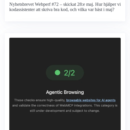
Nyhetsbrevet Webperf #72 – skickat 28:e maj. Hur hjälper vi
kodassistenter att skriva bra kod, och vilka var bäst i maj?