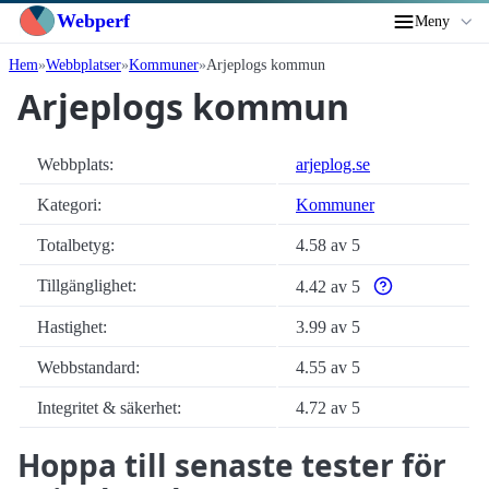
Webperf
Meny
Hem
Webbplatser
Kommuner
Arjeplogs kommun
Arjeplogs kommun
Webbplats:
arjeplog.se
Kategori:
Kommuner
Totalbetyg:
4.58 av 5
Tillgänglighet:
4.42 av 5
Varför enbart auto
Hastighet:
3.99 av 5
Webbstandard:
4.55 av 5
Integritet & säkerhet:
4.72 av 5
Hoppa till senaste tester för