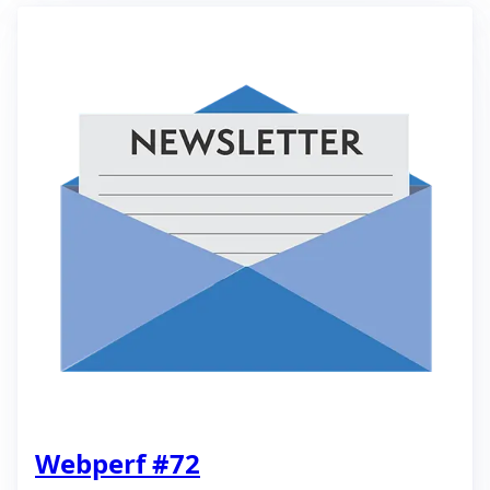
Webperf #72