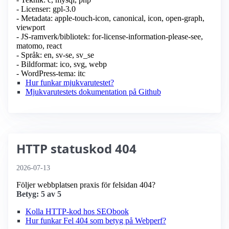
- Licenser: gpl-3.0
- Metadata: apple-touch-icon, canonical, icon, open-graph,
viewport
- JS-ramverk/bibliotek: for-license-information-please-see,
matomo, react
- Språk: en, sv-se, sv_se
- Bildformat: ico, svg, webp
- WordPress-tema: itc
Hur funkar mjukvarutestet?
Mjukvarutestets dokumentation på Github
HTTP statuskod 404
2026-07-13
Följer webbplatsen praxis för felsidan 404?
Betyg: 5 av 5
Kolla HTTP-kod hos SEObook
Hur funkar Fel 404 som betyg på Webperf?