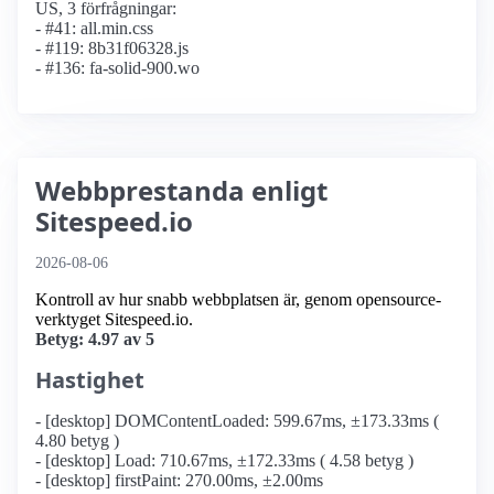
US, 3 förfrågningar:
- #41: all.min.css
- #119: 8b31f06328.js
- #136: fa-solid-900.wo
Webbprestanda enligt
Sitespeed.io
2026-08-06
Kontroll av hur snabb webbplatsen är, genom opensource-
verktyget Sitespeed.io.
Betyg: 4.97 av 5
Hastighet
- [desktop] DOMContentLoaded: 599.67ms, ±173.33ms (
4.80 betyg )
- [desktop] Load: 710.67ms, ±172.33ms ( 4.58 betyg )
- [desktop] firstPaint: 270.00ms, ±2.00ms