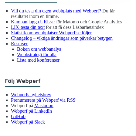
Vill du testa din egen webbplats med Webperf?
Du får
resultatet inom en timme.
Kampanjtagga URL:ar
för Matomo och Google Analytics
LIX-testa din text
för att få dess Läsbarhetsindex
Statistik om webbplatser Webperf.se följer
Changelog – viktiga ändringar som påverkar betygen
Resurser
Boken om webbanalys
Webbstrategi för alla
Lista med konferenser
Följ Webperf
Webperfs nyhetsbrev
Prenumerera på Webperf via RSS
Webperf på
Mastodon
Webperf på LinkedIn
GitHub
Webperf på Slack