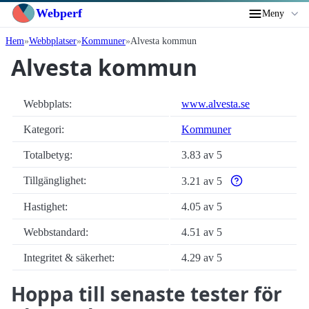
Webperf
Meny
Hem
Webbplatser
Kommuner
Alvesta kommun
Alvesta kommun
Webbplats:
www.alvesta.se
Kategori:
Kommuner
Totalbetyg:
3.83 av 5
Tillgänglighet:
3.21 av 5
Varför enbart autom
Hastighet:
4.05 av 5
Webbstandard:
4.51 av 5
Integritet & säkerhet:
4.29 av 5
Hoppa till senaste tester för