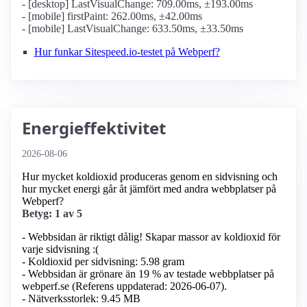
- [desktop] LastVisualChange: 709.00ms, ±193.00ms
- [mobile] firstPaint: 262.00ms, ±42.00ms
- [mobile] LastVisualChange: 633.50ms, ±33.50ms
Hur funkar Sitespeed.io-testet på Webperf?
Energieffektivitet
2026-08-06
Hur mycket koldioxid produceras genom en sidvisning och
hur mycket energi går åt jämfört med andra webbplatser på
Webperf?
Betyg: 1 av 5
- Webbsidan är riktigt dålig! Skapar massor av koldioxid för
varje sidvisning :(
- Koldioxid per sidvisning: 5.98 gram
- Webbsidan är grönare än 19 % av testade webbplatser på
webperf.se (Referens uppdaterad: 2026-06-07).
- Nätverksstorlek: 9.45 MB