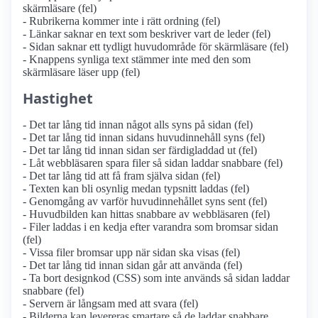
skärmläsare (fel)
- Rubrikerna kommer inte i rätt ordning (fel)
- Länkar saknar en text som beskriver vart de leder (fel)
- Sidan saknar ett tydligt huvudområde för skärmläsare (fel)
- Knappens synliga text stämmer inte med den som
skärmläsare läser upp (fel)
Hastighet
- Det tar lång tid innan något alls syns på sidan (fel)
- Det tar lång tid innan sidans huvudinnehåll syns (fel)
- Det tar lång tid innan sidan ser färdigladdad ut (fel)
- Låt webbläsaren spara filer så sidan laddar snabbare (fel)
- Det tar lång tid att få fram själva sidan (fel)
- Texten kan bli osynlig medan typsnitt laddas (fel)
- Genomgång av varför huvudinnehållet syns sent (fel)
- Huvudbilden kan hittas snabbare av webbläsaren (fel)
- Filer laddas i en kedja efter varandra som bromsar sidan
(fel)
- Vissa filer bromsar upp när sidan ska visas (fel)
- Det tar lång tid innan sidan går att använda (fel)
- Ta bort designkod (CSS) som inte används så sidan laddar
snabbare (fel)
- Servern är långsam med att svara (fel)
- Bilderna kan levereras smartare så de laddar snabbare