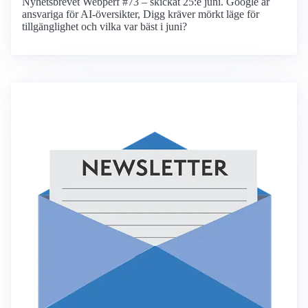
Nyhetsbrevet Webperf #73 – skickat 25:e juni. Google är
ansvariga för AI-översikter, Digg kräver mörkt läge för
tillgänglighet och vilka var bäst i juni?