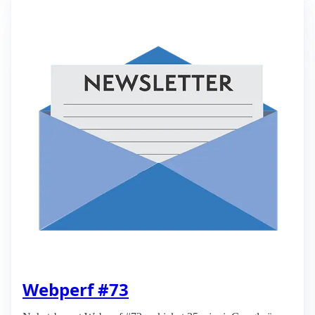
Webperf #73