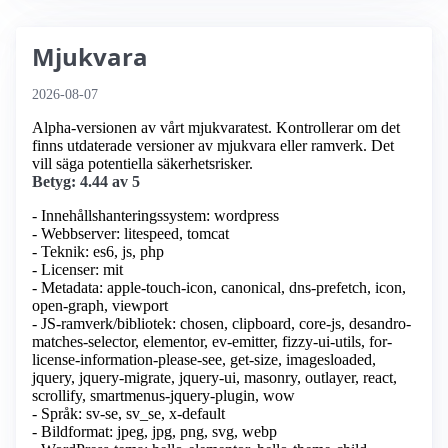
Mjukvara
2026-08-07
Alpha-versionen av vårt mjukvaratest. Kontrollerar om det
finns utdaterade versioner av mjukvara eller ramverk. Det
vill säga potentiella säkerhetsrisker.
Betyg: 4.44 av 5
- Innehållshanteringssystem: wordpress
- Webbserver: litespeed, tomcat
- Teknik: es6, js, php
- Licenser: mit
- Metadata: apple-touch-icon, canonical, dns-prefetch, icon,
open-graph, viewport
- JS-ramverk/bibliotek: chosen, clipboard, core-js, desandro-
matches-selector, elementor, ev-emitter, fizzy-ui-utils, for-
license-information-please-see, get-size, imagesloaded,
jquery, jquery-migrate, jquery-ui, masonry, outlayer, react,
scrollify, smartmenus-jquery-plugin, wow
- Språk: sv-se, sv_se, x-default
- Bildformat: jpeg, jpg, png, svg, webp