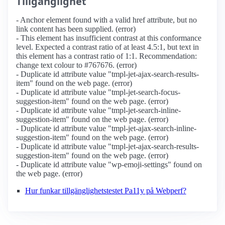
Tillgänglighet
- Anchor element found with a valid href attribute, but no
link content has been supplied. (error)
- This element has insufficient contrast at this conformance
level. Expected a contrast ratio of at least 4.5:1, but text in
this element has a contrast ratio of 1:1. Recommendation:
change text colour to #767676. (error)
- Duplicate id attribute value "tmpl-jet-ajax-search-results-
item" found on the web page. (error)
- Duplicate id attribute value "tmpl-jet-search-focus-
suggestion-item" found on the web page. (error)
- Duplicate id attribute value "tmpl-jet-search-inline-
suggestion-item" found on the web page. (error)
- Duplicate id attribute value "tmpl-jet-ajax-search-inline-
suggestion-item" found on the web page. (error)
- Duplicate id attribute value "tmpl-jet-ajax-search-results-
suggestion-item" found on the web page. (error)
- Duplicate id attribute value "wp-emoji-settings" found on
the web page. (error)
Hur funkar tillgänglighetstestet Pa11y på Webperf?