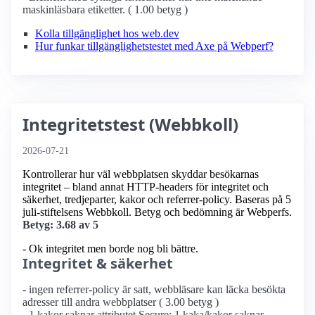
maskinläsbara etiketter. ( 1.00 betyg )
Kolla tillgänglighet hos web.dev
Hur funkar tillgänglighetstestet med Axe på Webperf?
Integritetstest (Webbkoll)
2026-07-21
Kontrollerar hur väl webbplatsen skyddar besökarnas
integritet – bland annat HTTP-headers för integritet och
säkerhet, tredjeparter, kakor och referrer-policy. Baseras på 5
juli-stiftelsens Webbkoll. Betyg och bedömning är Webperfs.
Betyg: 3.68 av 5
- Ok integritet men borde nog bli bättre.
Integritet & säkerhet
- ingen referrer-policy är satt, webbläsare kan läcka besökta
adresser till andra webbplatser ( 3.00 betyg )
- 1 kakor saknar attributet Secure; 1 kaka/kakor saknar