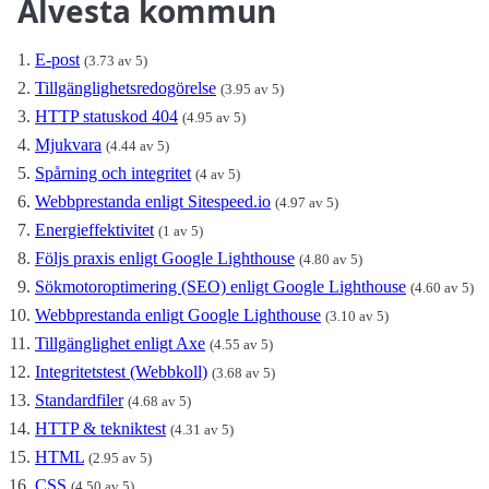
Alvesta kommun
E-post
(3.73 av 5)
Tillgänglighetsredogörelse
(3.95 av 5)
HTTP statuskod 404
(4.95 av 5)
Mjukvara
(4.44 av 5)
Spårning och integritet
(4 av 5)
Webbprestanda enligt Sitespeed.io
(4.97 av 5)
Energieffektivitet
(1 av 5)
Följs praxis enligt Google Lighthouse
(4.80 av 5)
Sökmotoroptimering (SEO) enligt Google Lighthouse
(4.60 av 5)
Webbprestanda enligt Google Lighthouse
(3.10 av 5)
Tillgänglighet enligt Axe
(4.55 av 5)
Integritetstest (Webbkoll)
(3.68 av 5)
Standardfiler
(4.68 av 5)
HTTP & tekniktest
(4.31 av 5)
HTML
(2.95 av 5)
CSS
(4.50 av 5)