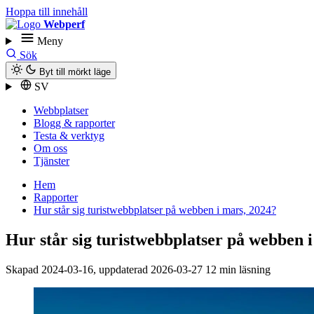
Hoppa till innehåll
Webperf
Meny
Sök
Byt till mörkt läge
SV
Webbplatser
Blogg & rapporter
Testa & verktyg
Om oss
Tjänster
Hem
Rapporter
Hur står sig turist­webbplatser på webben i mars, 2024?
Hur står sig turist­webbplatser på webben 
Skapad
2024-03-16
, uppdaterad
2026-03-27
12 min läsning