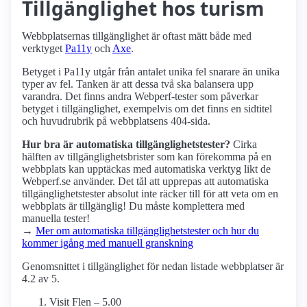
Tillgänglighet hos turism
Webbplatsernas tillgänglighet är oftast mätt både med
verktyget
Pa11y
och
Axe
.
Betyget i Pa11y utgår från antalet unika fel snarare än unika
typer av fel. Tanken är att dessa två ska balansera upp
varandra. Det finns andra Webperf-tester som påverkar
betyget i tillgänglighet, exempelvis om det finns en sidtitel
och huvudrubrik på webbplatsens 404-sida.
Hur bra är automatiska tillgänglighets­tester?
Cirka
hälften av tillgänglighets­brister som kan förekomma på en
webbplats kan upptäckas med automatiska verktyg likt de
Webperf.se använder. Det tål att upprepas att automatiska
tillgänglighets­tester absolut inte räcker till för att veta om en
webbplats är tillgänglig! Du måste komplettera med
manuella tester!
→
Mer om automatiska tillgänglighets­tester och hur du
kommer igång med manuell granskning
Genomsnittet i tillgänglighet för nedan listade webbplatser är
4.2 av 5.
Visit Flen – 5.00