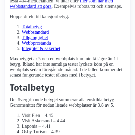
testa 404-meddelanden, vi tittar efter
filer som har med
webbstandard att göra
. Exempelvis robots.txt och sitemaps.
Hoppa direkt till kategoribetyg:
Totalbetyg
Webbstandard
Tillgänglighet
Webbprestanda
Integritet & säkerhet
Maxbetyget är 5 och en webbplats kan inte få lägre än 1 i
betyg. Ibland har inte samtliga tester lyckats köra på en
webbplats sedan föregående månad. I de fallen kommer det
senast fungerande testet räknas med i betyget.
Totalbetyg
Det övergripande betyget summerar alla enskilda betyg.
Genomsnittet för nedan listade webbplatser är 3.8 av 5.
Visit Flen – 4.45
Visit Askersund – 4.44
Laponia – 4.41
Osby Turism – 4.39