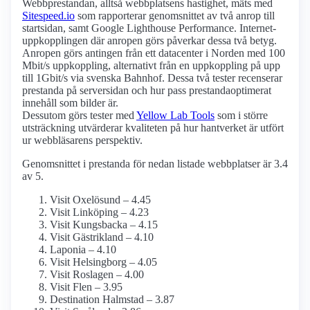
Webbprestandan, alltså webbplatsens hastighet, mäts med
Sitespeed.io
som rapporterar genomsnittet av två anrop till
startsidan, samt Google Lighthouse Performance. Internet­
uppkopplingen där anropen görs påverkar dessa två betyg.
Anropen görs antingen från ett datacenter i Norden med 100
Mbit/s uppkoppling, alternativt från en uppkoppling på upp
till 1Gbit/s via svenska Bahnhof. Dessa två tester recenserar
prestanda på serversidan och hur pass prestanda­optimerat
innehåll som bilder är.
Dessutom görs tester med
Yellow Lab Tools
som i större
utsträckning utvärderar kvaliteten på hur hantverket är utfört
ur webbläsarens perspektiv.
Genomsnittet i prestanda för nedan listade webbplatser är 3.4
av 5.
Visit Oxelösund – 4.45
Visit Linköping – 4.23
Visit Kungsbacka – 4.15
Visit Gästrikland – 4.10
Laponia – 4.10
Visit Helsingborg – 4.05
Visit Roslagen – 4.00
Visit Flen – 3.95
Destination Halmstad – 3.87