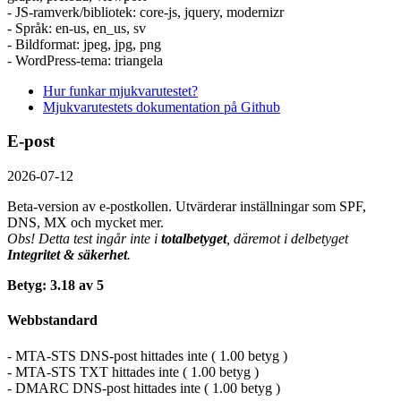
- JS-ramverk/bibliotek: core-js, jquery, modernizr
- Språk: en-us, en_us, sv
- Bildformat: jpeg, jpg, png
- WordPress-tema: triangela
Hur funkar mjukvarutestet?
Mjukvarutestets dokumentation på Github
E-post
2026-07-12
Beta-version av e-postkollen. Utvärderar inställningar som SPF,
DNS, MX och mycket mer.
Obs! Detta test ingår inte i
totalbetyget
, däremot i delbetyget
Integritet & säkerhet
.
Betyg: 3.18 av 5
Webbstandard
- MTA-STS DNS-post hittades inte ( 1.00 betyg )
- MTA-STS TXT hittades inte ( 1.00 betyg )
- DMARC DNS-post hittades inte ( 1.00 betyg )