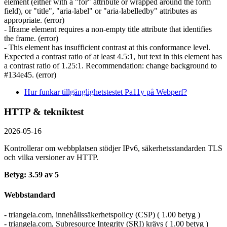
element (either with a "for" attribute or wrapped around the form
field), or "title", "aria-label" or "aria-labelledby" attributes as
appropriate. (error)
- Iframe element requires a non-empty title attribute that identifies
the frame. (error)
- This element has insufficient contrast at this conformance level.
Expected a contrast ratio of at least 4.5:1, but text in this element has
a contrast ratio of 1.25:1. Recommendation: change background to
#134e45. (error)
Hur funkar tillgänglighetstestet Pa11y på Webperf?
HTTP & tekniktest
2026-05-16
Kontrollerar om webbplatsen stödjer IPv6, säkerhets­standarden TLS
och vilka versioner av HTTP.
Betyg: 3.59 av 5
Webbstandard
- triangela.com, innehållssäkerhetspolicy (CSP) ( 1.00 betyg )
- triangela.com, Subresource Integrity (SRI) krävs ( 1.00 betyg )