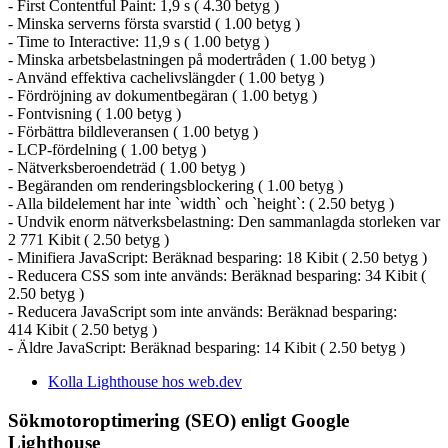
- First Contentful Paint: 1,9 s ( 4.30 betyg )
- Minska serverns första svarstid ( 1.00 betyg )
- Time to Interactive: 11,9 s ( 1.00 betyg )
- Minska arbetsbelastningen på modertråden ( 1.00 betyg )
- Använd effektiva cachelivslängder ( 1.00 betyg )
- Fördröjning av dokumentbegäran ( 1.00 betyg )
- Fontvisning ( 1.00 betyg )
- Förbättra bildleveransen ( 1.00 betyg )
- LCP-fördelning ( 1.00 betyg )
- Nätverksberoendeträd ( 1.00 betyg )
- Begäranden om renderingsblockering ( 1.00 betyg )
- Alla bildelement har inte `width` och `height`: ( 2.50 betyg )
- Undvik enorm nätverksbelastning: Den sammanlagda storleken var
2 771 Kibit ( 2.50 betyg )
- Minifiera JavaScript: Beräknad besparing: 18 Kibit ( 2.50 betyg )
- Reducera CSS som inte används: Beräknad besparing: 34 Kibit (
2.50 betyg )
- Reducera JavaScript som inte används: Beräknad besparing:
414 Kibit ( 2.50 betyg )
- Äldre JavaScript: Beräknad besparing: 14 Kibit ( 2.50 betyg )
Kolla Lighthouse hos web.dev
Sökmotoroptimering (SEO) enligt Google
Lighthouse