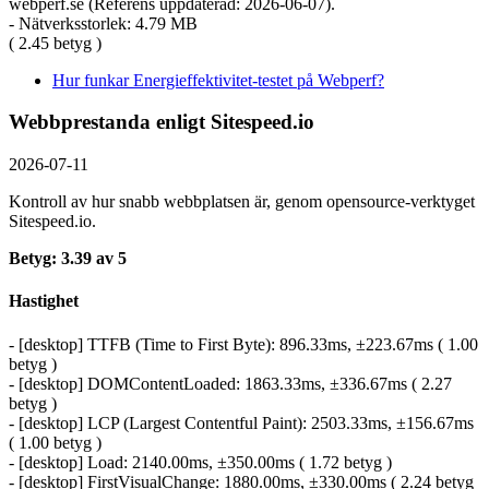
webperf.se (Referens uppdaterad: 2026-06-07).
- Nätverksstorlek: 4.79 MB
( 2.45 betyg )
Hur funkar Energieffektivitet-testet på Webperf?
Webbprestanda enligt Sitespeed.io
2026-07-11
Kontroll av hur snabb webbplatsen är, genom opensource-verktyget
Sitespeed.io.
Betyg: 3.39 av 5
Hastighet
- [desktop] TTFB (Time to First Byte): 896.33ms, ±223.67ms ( 1.00
betyg )
- [desktop] DOMContentLoaded: 1863.33ms, ±336.67ms ( 2.27
betyg )
- [desktop] LCP (Largest Contentful Paint): 2503.33ms, ±156.67ms
( 1.00 betyg )
- [desktop] Load: 2140.00ms, ±350.00ms ( 1.72 betyg )
- [desktop] FirstVisualChange: 1880.00ms, ±330.00ms ( 2.24 betyg