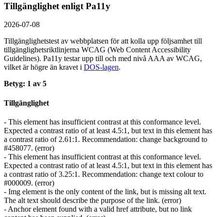
Tillgänglighet enligt Pa11y
2026-07-08
Tillgänglighetstest av webbplatsen för att kolla upp följsamhet till
tillgänglighets­riktlinjerna WCAG (Web Content Accessibility
Guidelines). Pa11y testar upp till och med nivå AAA av WCAG,
vilket är högre än kravet i
DOS-lagen
.
Betyg: 1 av 5
Tillgänglighet
- This element has insufficient contrast at this conformance level.
Expected a contrast ratio of at least 4.5:1, but text in this element has
a contrast ratio of 2.61:1. Recommendation: change background to
#458077. (error)
- This element has insufficient contrast at this conformance level.
Expected a contrast ratio of at least 4.5:1, but text in this element has
a contrast ratio of 3.25:1. Recommendation: change text colour to
#000009. (error)
- Img element is the only content of the link, but is missing alt text.
The alt text should describe the purpose of the link. (error)
- Anchor element found with a valid href attribute, but no link