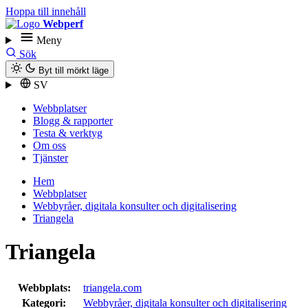
Hoppa till innehåll
Webperf
Meny
Sök
Byt till mörkt läge
SV
Webbplatser
Blogg & rapporter
Testa & verktyg
Om oss
Tjänster
Hem
Webbplatser
Webbyråer, digitala konsulter och digitalisering
Triangela
Triangela
Webbplats:
triangela.com
Kategori:
Webbyråer, digitala konsulter och digitalisering