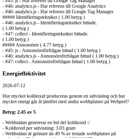
- #45: js - Har referens till Google Tag Manager
- #46: analytics.js - Har referens till Google Analytics
- #46: analytics.js - Har referens till Google Tag Manager
##### Identifierings­tekniker ( 1.00 betyg )
- #46: analytics.js - Identifierings­tekniker hittade.
( 1.00 betyg )
- #47: collect - Identifierings­tekniker hittade.
( 1.00 betyg )
##### Annonsörer ( 4.77 betyg )
- #45: js - Annonsörs­förfrågan hittad ( 1.00 betyg )
- #46: analytics.js - Annonsörs­förfrågan hittad ( 1.00 betyg )
- #47: collect - Annonsörs­förfrågan hittad ( 1.00 betyg )
Energieffektivitet
2026-07-12
Hur mycket koldioxid produceras genom en sidvisning och hur
mycket energi går åt jämfört med andra webbplatser på Webperf?
Betyg: 2.45 av 5
- Webbsidan genererar en hel del koldioxid :/
- Koldioxid per sidvisning: 3.03 gram
- Webbsidan är grönare än 49 % av testade webbplatser på