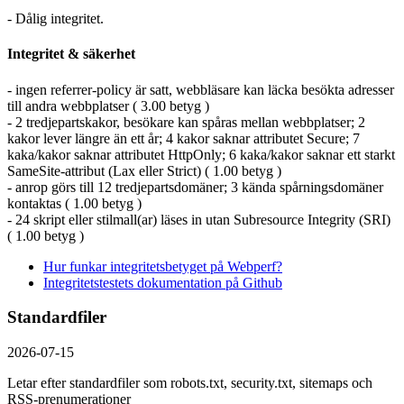
- Dålig integritet.
Integritet & säkerhet
- ingen referrer-policy är satt, webbläsare kan läcka besökta adresser
till andra webbplatser ( 3.00 betyg )
- 2 tredjepartskakor, besökare kan spåras mellan webbplatser; 2
kakor lever längre än ett år; 4 kakor saknar attributet Secure; 7
kaka/kakor saknar attributet HttpOnly; 6 kaka/kakor saknar ett starkt
SameSite-attribut (Lax eller Strict) ( 1.00 betyg )
- anrop görs till 12 tredjepartsdomäner; 3 kända spårningsdomäner
kontaktas ( 1.00 betyg )
- 24 skript eller stilmall(ar) läses in utan Subresource Integrity (SRI)
( 1.00 betyg )
Hur funkar integritetsbetyget på Webperf?
Integritetstestets dokumentation på Github
Standardfiler
2026-07-15
Letar efter standardfiler som robots.txt, security.txt, sitemaps och
RSS-prenumerationer