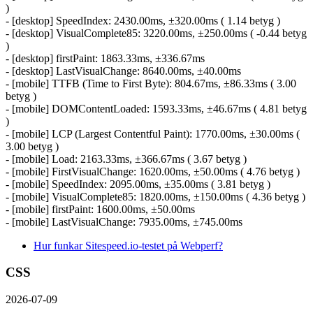
)
- [desktop] SpeedIndex: 2430.00ms, ±320.00ms ( 1.14 betyg )
- [desktop] VisualComplete85: 3220.00ms, ±250.00ms ( -0.44 betyg
)
- [desktop] firstPaint: 1863.33ms, ±336.67ms
- [desktop] LastVisualChange: 8640.00ms, ±40.00ms
- [mobile] TTFB (Time to First Byte): 804.67ms, ±86.33ms ( 3.00
betyg )
- [mobile] DOMContentLoaded: 1593.33ms, ±46.67ms ( 4.81 betyg
)
- [mobile] LCP (Largest Contentful Paint): 1770.00ms, ±30.00ms (
3.00 betyg )
- [mobile] Load: 2163.33ms, ±366.67ms ( 3.67 betyg )
- [mobile] FirstVisualChange: 1620.00ms, ±50.00ms ( 4.76 betyg )
- [mobile] SpeedIndex: 2095.00ms, ±35.00ms ( 3.81 betyg )
- [mobile] VisualComplete85: 1820.00ms, ±150.00ms ( 4.36 betyg )
- [mobile] firstPaint: 1600.00ms, ±50.00ms
- [mobile] LastVisualChange: 7935.00ms, ±745.00ms
Hur funkar Sitespeed.io-testet på Webperf?
CSS
2026-07-09