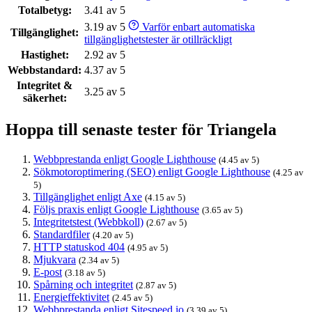
Totalbetyg:
3.41 av 5
3.19 av 5
Varför enbart automatiska
Tillgänglighet:
tillgänglighetstester är otillräckligt
Hastighet:
2.92 av 5
Webbstandard:
4.37 av 5
Integritet &
3.25 av 5
säkerhet:
Hoppa till senaste tester för Triangela
Webbprestanda enligt Google Lighthouse
(4.45 av 5)
Sökmotoroptimering (SEO) enligt Google Lighthouse
(4.25 av
5)
Tillgänglighet enligt Axe
(4.15 av 5)
Följs praxis enligt Google Lighthouse
(3.65 av 5)
Integritetstest (Webbkoll)
(2.67 av 5)
Standardfiler
(4.20 av 5)
HTTP statuskod 404
(4.95 av 5)
Mjukvara
(2.34 av 5)
E-post
(3.18 av 5)
Spårning och integritet
(2.87 av 5)
Energieffektivitet
(2.45 av 5)
Webbprestanda enligt Sitespeed.io
(3.39 av 5)