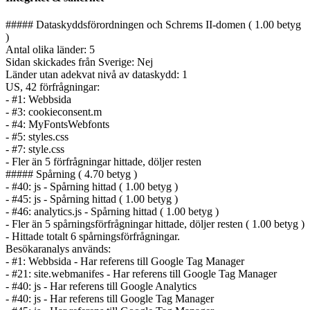
##### Dataskyddsförordningen och Schrems II-domen ( 1.00 betyg
)
Antal olika länder: 5
Sidan skickades från Sverige: Nej
Länder utan adekvat nivå av dataskydd: 1
US, 42 förfrågningar:
- #1: Webbsida
- #3: cookieconsent.m
- #4: MyFontsWebfonts
- #5: styles.css
- #7: style.css
- Fler än 5 förfrågningar hittade, döljer resten
##### Spårning ( 4.70 betyg )
- #40: js - Spårning hittad ( 1.00 betyg )
- #45: js - Spårning hittad ( 1.00 betyg )
- #46: analytics.js - Spårning hittad ( 1.00 betyg )
- Fler än 5 spårnings­förfrågningar hittade, döljer resten ( 1.00 betyg )
- Hittade totalt 6 spårnings­förfrågningar.
Besökaranalys används:
- #1: Webbsida - Har referens till Google Tag Manager
- #21: site.webmanifes - Har referens till Google Tag Manager
- #40: js - Har referens till Google Analytics
- #40: js - Har referens till Google Tag Manager