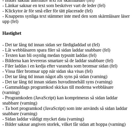
- Bilder saknar alternativ text för skärmläsare (fel)
- Länkar saknar en text som beskriver vart de leder (fel)
- Klickytor är för små eller för tätt placerade (fel)
- Knappens synliga text stämmer inte med den som skärmläsare läser
upp (fel)
Hastighet
- Det tar lång tid innan sidan ser färdigladdad ut (fel)
- Låt webbläsaren spara filer så sidan laddar snabbare (fel)
- Texten kan bli osynlig medan typsnitt laddas (fel)
- Bilderna kan levereras smartare så de laddar snabbare (fel)
- Filer laddas i en kedja efter varandra som bromsar sidan (fel)
- Vissa filer bromsar upp när sidan ska visas (fel)
- Det tar lång tid innan något alls syns på sidan (varning)
- Det tar lång tid innan sidans huvudinnehåll syns (varning)
- Gammaldags programkod skickas till moderna webbläsare
(varning)
- Programkoden (JavaScript) kan komprimeras så sidan laddar
snabbare (varning)
- Ta bort programkod (JavaScript) som inte används så sidan laddar
snabbare (varning)
- Sidan laddar väldigt mycket data (varning)
- Bilder saknar angiven storlek, vilket får sidan att hoppa (varning)