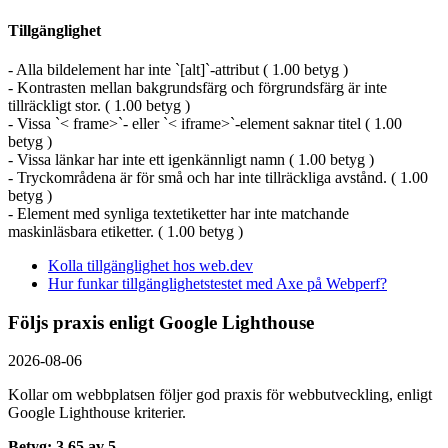
Tillgänglighet
- Alla bildelement har inte `[alt]`-attribut ( 1.00 betyg )
- Kontrasten mellan bakgrundsfärg och förgrundsfärg är inte
tillräckligt stor. ( 1.00 betyg )
- Vissa `< frame>`- eller `< iframe>`-element saknar titel ( 1.00
betyg )
- Vissa länkar har inte ett igenkännligt namn ( 1.00 betyg )
- Tryckområdena är för små och har inte tillräckliga avstånd. ( 1.00
betyg )
- Element med synliga textetiketter har inte matchande
maskinläsbara etiketter. ( 1.00 betyg )
Kolla tillgänglighet hos web.dev
Hur funkar tillgänglighetstestet med Axe på Webperf?
Följs praxis enligt Google Lighthouse
2026-08-06
Kollar om webbplatsen följer god praxis för webbutveckling, enligt
Google Lighthouse kriterier.
Betyg: 3.65 av 5