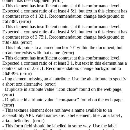
content has been supplied. (error)
- This element has insufficient contrast at this conformance level.
Expected a contrast ratio of at least 4.5:1, but text in this element has
a contrast ratio of 1.32:1. Recommendation: change background to
#6f738f. (error)
- This element has insufficient contrast at this conformance level.
Expected a contrast ratio of at least 4.5:1, but text in this element has
a contrast ratio of 3.75:1. Recommendation: change background to
#3d73da. (error)
- This link points to a named anchor "0" within the document, but
no anchor exists with that name. (error)
- This element has insufficient contrast at this conformance level.
Expected a contrast ratio of at least 3:1, but text in this element has a
contrast ratio of 2.61:1. Recommendation: change background to
#649f96. (error)
- Img element missing an alt attribute. Use the alt attribute to specify
a short text alternative. (error)
- Duplicate id attribute value "icon-close" found on the web page.
(error)
- Duplicate id attribute value "icon-pause" found on the web page.
(error)
- This textarea element does not have a name available to an
accessibility API. Valid names are: label element, title , aria-label ,
aria-labelledby . (error)
- This form field should be labelled in some way. Use the label