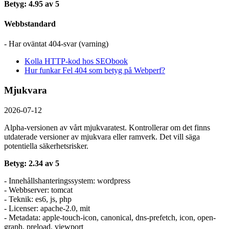
Betyg: 4.95 av 5
Webbstandard
- Har oväntat 404-svar (varning)
Kolla HTTP-kod hos SEObook
Hur funkar Fel 404 som betyg på Webperf?
Mjukvara
2026-07-12
Alpha-versionen av vårt mjukvaratest. Kontrollerar om det finns
utdaterade versioner av mjukvara eller ramverk. Det vill säga
potentiella säkerhetsrisker.
Betyg: 2.34 av 5
- Innehållshanteringssystem: wordpress
- Webbserver: tomcat
- Teknik: es6, js, php
- Licenser: apache-2.0, mit
- Metadata: apple-touch-icon, canonical, dns-prefetch, icon, open-
graph, preload, viewport