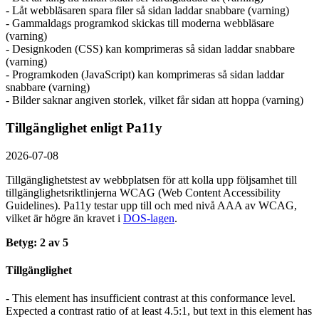
- Låt webbläsaren spara filer så sidan laddar snabbare (varning)
- Gammaldags programkod skickas till moderna webbläsare
(varning)
- Designkoden (CSS) kan komprimeras så sidan laddar snabbare
(varning)
- Programkoden (JavaScript) kan komprimeras så sidan laddar
snabbare (varning)
- Bilder saknar angiven storlek, vilket får sidan att hoppa (varning)
Tillgänglighet enligt Pa11y
2026-07-08
Tillgänglighetstest av webbplatsen för att kolla upp följsamhet till
tillgänglighets­riktlinjerna WCAG (Web Content Accessibility
Guidelines). Pa11y testar upp till och med nivå AAA av WCAG,
vilket är högre än kravet i
DOS-lagen
.
Betyg: 2 av 5
Tillgänglighet
- This element has insufficient contrast at this conformance level.
Expected a contrast ratio of at least 4.5:1, but text in this element has