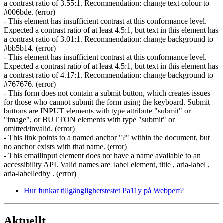
a contrast ratio of 3.55:1. Recommendation: change text colour to
#006bde. (error)
- This element has insufficient contrast at this conformance level.
Expected a contrast ratio of at least 4.5:1, but text in this element has
a contrast ratio of 3.01:1. Recommendation: change background to
#bb5b14. (error)
- This element has insufficient contrast at this conformance level.
Expected a contrast ratio of at least 4.5:1, but text in this element has
a contrast ratio of 4.17:1. Recommendation: change background to
#767676. (error)
- This form does not contain a submit button, which creates issues
for those who cannot submit the form using the keyboard. Submit
buttons are INPUT elements with type attribute "submit" or
"image", or BUTTON elements with type "submit" or
omitted/invalid. (error)
- This link points to a named anchor "?" within the document, but
no anchor exists with that name. (error)
- This emailinput element does not have a name available to an
accessibility API. Valid names are: label element, title , aria-label ,
aria-labelledby . (error)
Hur funkar tillgänglighetstestet Pa11y på Webperf?
Aktuellt