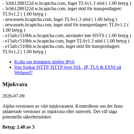
- 3cbb1288322d.w.hcaptcha.com, Inget TLSv1.3 stöd ( 1.00 betyg )
- 3cbb1288322d.w.hcaptcha.com, inget stöd för transportlagret:
TLSv1.2 ( 1.00 betyg )
- newassets.hcaptcha.com, Inget TLSv1.3 stöd ( 1.00 betyg )
- newassets.hcaptcha.com, inget stöd för transportlagret: TLSv1.2 (
1.00 betyg )
- e15afcc510bb.w.hcaptcha.com, använder inte HSTS ( 1.00 betyg )
- e15afcc510bb.w.hcaptcha.com, Inget TLSv1.3 stöd ( 1.00 betyg )
- e15afcc510bb.w.hcaptcha.com, inget stöd för transportlagret:
TLSv1.2 ( 1.00 betyg )
Kolla om domänen stödjer IPv6
Hur funkar HTTP, HTTP över SSL, IP, TLS & ESNI på
Webperf?
Mjukvara
2026-07-09
Alpha-versionen av vårt mjukvaratest. Kontrollerar om det finns
utdaterade versioner av mjukvara eller ramverk. Det vill säga
potentiella säkerhetsrisker.
Betyg: 2.48 av 5