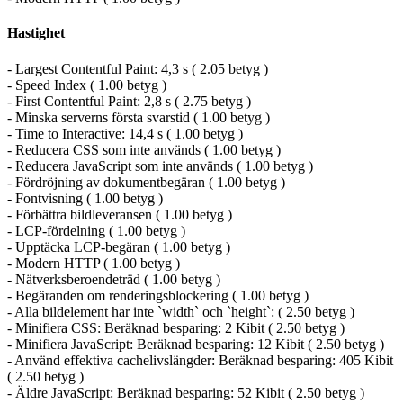
Hastighet
- Largest Contentful Paint: 4,3 s ( 2.05 betyg )
- Speed Index ( 1.00 betyg )
- First Contentful Paint: 2,8 s ( 2.75 betyg )
- Minska serverns första svarstid ( 1.00 betyg )
- Time to Interactive: 14,4 s ( 1.00 betyg )
- Reducera CSS som inte används ( 1.00 betyg )
- Reducera JavaScript som inte används ( 1.00 betyg )
- Fördröjning av dokumentbegäran ( 1.00 betyg )
- Fontvisning ( 1.00 betyg )
- Förbättra bildleveransen ( 1.00 betyg )
- LCP-fördelning ( 1.00 betyg )
- Upptäcka LCP-begäran ( 1.00 betyg )
- Modern HTTP ( 1.00 betyg )
- Nätverksberoendeträd ( 1.00 betyg )
- Begäranden om renderingsblockering ( 1.00 betyg )
- Alla bildelement har inte `width` och `height`: ( 2.50 betyg )
- Minifiera CSS: Beräknad besparing: 2 Kibit ( 2.50 betyg )
- Minifiera JavaScript: Beräknad besparing: 12 Kibit ( 2.50 betyg )
- Använd effektiva cachelivslängder: Beräknad besparing: 405 Kibit
( 2.50 betyg )
- Äldre JavaScript: Beräknad besparing: 52 Kibit ( 2.50 betyg )