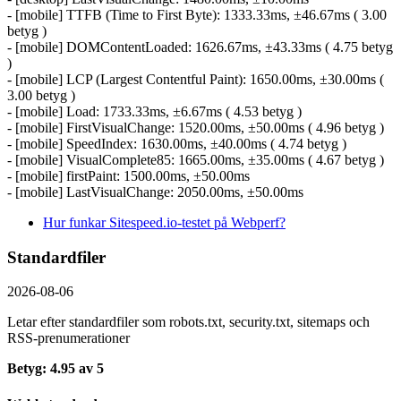
- [mobile] TTFB (Time to First Byte): 1333.33ms, ±46.67ms ( 3.00
betyg )
- [mobile] DOMContentLoaded: 1626.67ms, ±43.33ms ( 4.75 betyg
)
- [mobile] LCP (Largest Contentful Paint): 1650.00ms, ±30.00ms (
3.00 betyg )
- [mobile] Load: 1733.33ms, ±6.67ms ( 4.53 betyg )
- [mobile] FirstVisualChange: 1520.00ms, ±50.00ms ( 4.96 betyg )
- [mobile] SpeedIndex: 1630.00ms, ±40.00ms ( 4.74 betyg )
- [mobile] VisualComplete85: 1665.00ms, ±35.00ms ( 4.67 betyg )
- [mobile] firstPaint: 1500.00ms, ±50.00ms
- [mobile] LastVisualChange: 2050.00ms, ±50.00ms
Hur funkar Sitespeed.io-testet på Webperf?
Standardfiler
2026-08-06
Letar efter standardfiler som robots.txt, security.txt, sitemaps och
RSS-prenumerationer
Betyg: 4.95 av 5