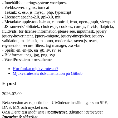
- Innehållshanteringssystem: wordpress
- Webbserver: nginx, tomcat
- Teknik: c, es6, js, mysql, php, typescript
- Licenser: apache-2.0, gpl-3.0, mit
- Metadata: apple-touch-icon, canonical, icon, open-graph, viewport
- JS-ramverk/bibliotek: choices.js, cookies, core-js, fitvids, flatpickr,
fluidvids, for-license-information-please-see, inputmask, jquery,
jquery-hoverintent, jquery-migrate, jquery-timepicker, jquery-
validation, mailcheck, matomo, modernizr, raven.js, react,
regenerator, secure-filters, tag-manager, zxcvbn
- Språk: en, en-gb, en_gb, sv, sv_se
- Bildformat: jpeg, jpg, png, svg
- WordPress-tema: rmv-theme
Hur funkar mjukvarutestet?
Mjukvarutestets dokumentation på Github
E-post
2026-07-09
Beta-version av e-postkollen. Utvärderar inställningar som SPF,
DNS, MX och mycket mer.
Obs! Detta test ingår inte i
totalbetyget
, däremot i delbetyget
Integritet & säkerhet
.