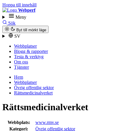
Hoppa till innehåll
Webperf
Meny
Sök
Byt till mörkt läge
SV
Webbplatser
Blogg & rapporter
Testa & verktyg
Om oss
Tjänster
Hem
Webbplatser
Övrig offentlig sektor
Rättsmedicinalverket
Rättsmedicinalverket
Webbplats:
www.rmv.se
Kategori:
Övrig offentlig sektor