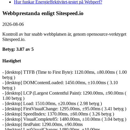
Hur funkar Energieffektivitet-testet på Webperf?
Webbprestanda enligt Sitespeed.io
2026-08-06
Kontroll av hur snabb webbplatsen är, genom opensource-verktyget
Sitespeed.io.
Betyg: 3.87 av 5
Hastighet
- [desktop] TTFB (Time to First Byte): 1120.00ms, ±80.00ms ( 1.00
betyg )
- [desktop] DOMContentLoaded: 1450.00ms, ±10.00ms ( 3.10
betyg )
- [desktop] LCP (Largest Contentful Paint): 1290.00ms, ±90.00ms (
1.00 betyg )
- [desktop] Load: 1510.00ms, ±20.00ms ( 2.98 betyg )
- [desktop] FirstVisualChange: 1295.00ms, ±95.00ms ( 3.41 betyg )
- [desktop] SpeedIndex: 1370.00ms, ±60.00ms ( 3.26 betyg )
- [desktop] VisualComplete85: 1480.00ms, ±10.00ms ( 3.04 betyg )
- [desktop] firstPaint: 1290.00ms, ±90.00ms
- [desktop] LastVisualChange: 1480.00ms, ±10.00ms