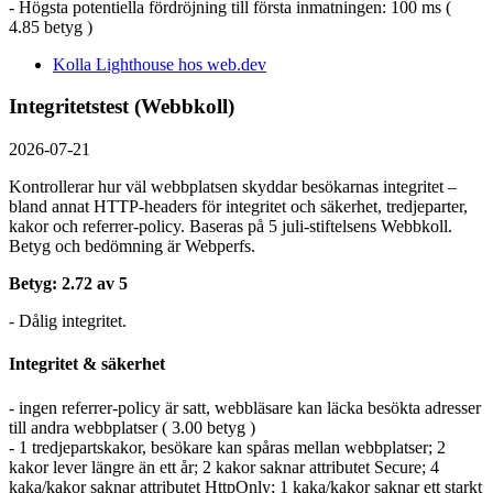
- Högsta potentiella fördröjning till första inmatningen: 100 ms (
4.85 betyg )
Kolla Lighthouse hos web.dev
Integritetstest (Webbkoll)
2026-07-21
Kontrollerar hur väl webbplatsen skyddar besökarnas integritet –
bland annat HTTP-headers för integritet och säkerhet, tredjeparter,
kakor och referrer-policy. Baseras på 5 juli-stiftelsens Webbkoll.
Betyg och bedömning är Webperfs.
Betyg: 2.72 av 5
- Dålig integritet.
Integritet & säkerhet
- ingen referrer-policy är satt, webbläsare kan läcka besökta adresser
till andra webbplatser ( 3.00 betyg )
- 1 tredjepartskakor, besökare kan spåras mellan webbplatser; 2
kakor lever längre än ett år; 2 kakor saknar attributet Secure; 4
kaka/kakor saknar attributet HttpOnly; 1 kaka/kakor saknar ett starkt