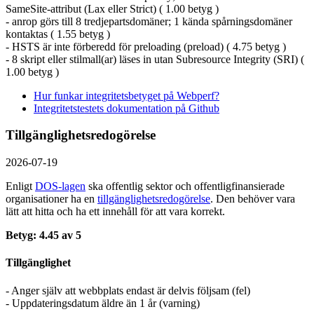
SameSite-attribut (Lax eller Strict) ( 1.00 betyg )
- anrop görs till 8 tredjepartsdomäner; 1 kända spårningsdomäner
kontaktas ( 1.55 betyg )
- HSTS är inte förberedd för preloading (preload) ( 4.75 betyg )
- 8 skript eller stilmall(ar) läses in utan Subresource Integrity (SRI) (
1.00 betyg )
Hur funkar integritetsbetyget på Webperf?
Integritetstestets dokumentation på Github
Tillgänglighetsredogörelse
2026-07-19
Enligt
DOS-lagen
ska offentlig sektor och offentlig­finansierade
organisationer ha en
tillgänglighets­redogörelse
. Den behöver vara
lätt att hitta och ha ett innehåll för att vara korrekt.
Betyg: 4.45 av 5
Tillgänglighet
- Anger själv att webbplats endast är delvis följsam (fel)
- Uppdateringsdatum äldre än 1 år (varning)