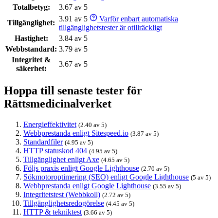
Totalbetyg:
3.67 av 5
3.91 av 5
Varför enbart automatiska
Tillgänglighet:
tillgänglighetstester är otillräckligt
Hastighet:
3.84 av 5
Webbstandard:
3.79 av 5
Integritet &
3.67 av 5
säkerhet:
Hoppa till senaste tester för
Rättsmedicinalverket
Energieffektivitet
(2.40 av 5)
Webbprestanda enligt Sitespeed.io
(3.87 av 5)
Standardfiler
(4.95 av 5)
HTTP statuskod 404
(4.95 av 5)
Tillgänglighet enligt Axe
(4.65 av 5)
Följs praxis enligt Google Lighthouse
(2.70 av 5)
Sökmotoroptimering (SEO) enligt Google Lighthouse
(5 av 5)
Webbprestanda enligt Google Lighthouse
(3.55 av 5)
Integritetstest (Webbkoll)
(2.72 av 5)
Tillgänglighetsredogörelse
(4.45 av 5)
HTTP & tekniktest
(3.66 av 5)