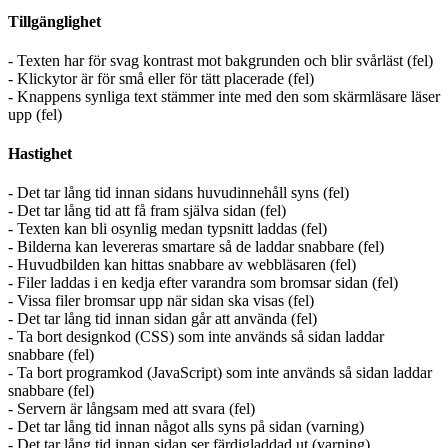
Tillgänglighet
- Texten har för svag kontrast mot bakgrunden och blir svårläst (fel)
- Klickytor är för små eller för tätt placerade (fel)
- Knappens synliga text stämmer inte med den som skärmläsare läser
upp (fel)
Hastighet
- Det tar lång tid innan sidans huvudinnehåll syns (fel)
- Det tar lång tid att få fram själva sidan (fel)
- Texten kan bli osynlig medan typsnitt laddas (fel)
- Bilderna kan levereras smartare så de laddar snabbare (fel)
- Huvudbilden kan hittas snabbare av webbläsaren (fel)
- Filer laddas i en kedja efter varandra som bromsar sidan (fel)
- Vissa filer bromsar upp när sidan ska visas (fel)
- Det tar lång tid innan sidan går att använda (fel)
- Ta bort designkod (CSS) som inte används så sidan laddar
snabbare (fel)
- Ta bort programkod (JavaScript) som inte används så sidan laddar
snabbare (fel)
- Servern är långsam med att svara (fel)
- Det tar lång tid innan något alls syns på sidan (varning)
- Det tar lång tid innan sidan ser färdigladdad ut (varning)