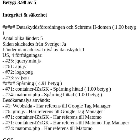
Betyg: 3.98 av 5
Integritet & säkerhet
##### Dataskyddsförordningen och Schrems II-domen ( 1.00 betyg
)
Antal olika länder: 5
Sidan skickades från Sverige: Ja
Länder utan adekvat nivå av dataskydd: 1
US, 4 förfrågningar:
- #25: jquery.min.js
- #61: api.js
- #72: logo.png
- #73: sv.json
##### Spårning ( 4.91 betyg )
- #71: container-lZzGK - Spårning hittad ( 1.00 betyg )
- #74: matomo.php - Spårning hittad ( 1.00 betyg )
Besökaranalys används:
- #1: Webbsida - Har referens till Google Tag Manager
- #6: gtm.js - Har referens till Google Tag Manager
- #71: container-lZzGK - Har referens till Matomo
- #71: container-lZzGK - Har referens till Matomo Tag Manager
- #74: matomo.php - Har referens till Matomo