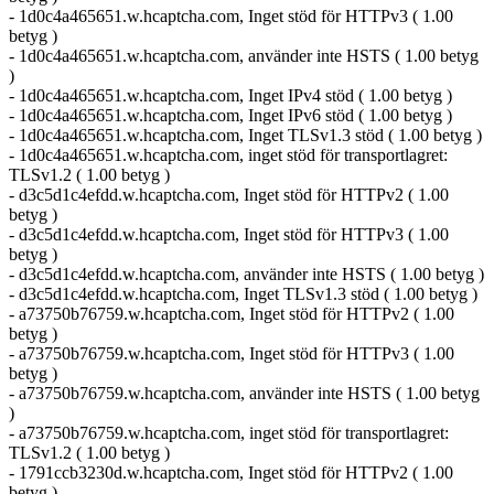
- 1d0c4a465651.w.hcaptcha.com, Inget stöd för HTTPv3 ( 1.00
betyg )
- 1d0c4a465651.w.hcaptcha.com, använder inte HSTS ( 1.00 betyg
)
- 1d0c4a465651.w.hcaptcha.com, Inget IPv4 stöd ( 1.00 betyg )
- 1d0c4a465651.w.hcaptcha.com, Inget IPv6 stöd ( 1.00 betyg )
- 1d0c4a465651.w.hcaptcha.com, Inget TLSv1.3 stöd ( 1.00 betyg )
- 1d0c4a465651.w.hcaptcha.com, inget stöd för transportlagret:
TLSv1.2 ( 1.00 betyg )
- d3c5d1c4efdd.w.hcaptcha.com, Inget stöd för HTTPv2 ( 1.00
betyg )
- d3c5d1c4efdd.w.hcaptcha.com, Inget stöd för HTTPv3 ( 1.00
betyg )
- d3c5d1c4efdd.w.hcaptcha.com, använder inte HSTS ( 1.00 betyg )
- d3c5d1c4efdd.w.hcaptcha.com, Inget TLSv1.3 stöd ( 1.00 betyg )
- a73750b76759.w.hcaptcha.com, Inget stöd för HTTPv2 ( 1.00
betyg )
- a73750b76759.w.hcaptcha.com, Inget stöd för HTTPv3 ( 1.00
betyg )
- a73750b76759.w.hcaptcha.com, använder inte HSTS ( 1.00 betyg
)
- a73750b76759.w.hcaptcha.com, inget stöd för transportlagret:
TLSv1.2 ( 1.00 betyg )
- 1791ccb3230d.w.hcaptcha.com, Inget stöd för HTTPv2 ( 1.00
betyg )