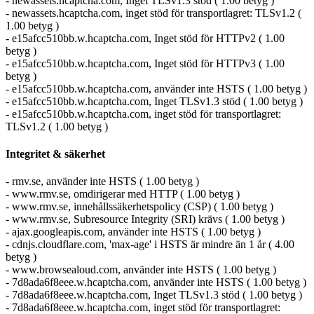
- newassets.hcaptcha.com, Inget TLSv1.3 stöd ( 1.00 betyg )
- newassets.hcaptcha.com, inget stöd för transportlagret: TLSv1.2 (
1.00 betyg )
- e15afcc510bb.w.hcaptcha.com, Inget stöd för HTTPv2 ( 1.00
betyg )
- e15afcc510bb.w.hcaptcha.com, Inget stöd för HTTPv3 ( 1.00
betyg )
- e15afcc510bb.w.hcaptcha.com, använder inte HSTS ( 1.00 betyg )
- e15afcc510bb.w.hcaptcha.com, Inget TLSv1.3 stöd ( 1.00 betyg )
- e15afcc510bb.w.hcaptcha.com, inget stöd för transportlagret:
TLSv1.2 ( 1.00 betyg )
Integritet & säkerhet
- rmv.se, använder inte HSTS ( 1.00 betyg )
- www.rmv.se, omdirigerar med HTTP ( 1.00 betyg )
- www.rmv.se, innehållssäkerhetspolicy (CSP) ( 1.00 betyg )
- www.rmv.se, Subresource Integrity (SRI) krävs ( 1.00 betyg )
- ajax.googleapis.com, använder inte HSTS ( 1.00 betyg )
- cdnjs.cloudflare.com, 'max-age' i HSTS är mindre än 1 år ( 4.00
betyg )
- www.browsealoud.com, använder inte HSTS ( 1.00 betyg )
- 7d8ada6f8eee.w.hcaptcha.com, använder inte HSTS ( 1.00 betyg )
- 7d8ada6f8eee.w.hcaptcha.com, Inget TLSv1.3 stöd ( 1.00 betyg )
- 7d8ada6f8eee.w.hcaptcha.com, inget stöd för transportlagret: