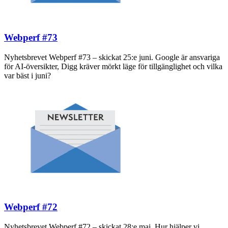
Webperf #73
Nyhetsbrevet Webperf #73 – skickat 25:e juni. Google är ansvariga
för AI-översikter, Digg kräver mörkt läge för tillgänglighet och vilka
var bäst i juni?
Webperf #72
Nyhetsbrevet Webperf #72 – skickat 28:e maj. Hur hjälper vi