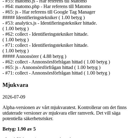
- #55: matomo.js - Har referens till Matomo
- #64: matomo.php - Har referens till Matomo
- #65: js - Har referens till Google Tag Manager
##### Identifierings­tekniker ( 1.00 betyg )
- #53: analytics.js - Identifierings­tekniker hittade.
( 1.00 betyg )
- #62: collect - Identifierings­tekniker hittade.
( 1.00 betyg )
- #71: collect - Identifierings­tekniker hittade.
( 1.00 betyg )
##### Annonsörer ( 4.88 betyg )
- #62: collect - Annonsörs­förfrågan hittad ( 1.00 betyg )
- #65: js - Annonsörs­förfrågan hittad ( 1.00 betyg )
- #71: collect - Annonsörs­förfrågan hittad ( 1.00 betyg )
Mjukvara
2026-07-09
Alpha-versionen av vårt mjukvaratest. Kontrollerar om det finns
utdaterade versioner av mjukvara eller ramverk. Det vill säga
potentiella säkerhetsrisker.
Betyg: 1.90 av 5