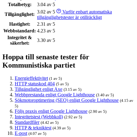
Totalbetyg:
3.04 av 5
3.02 av 5
Varför enbart automatiska
Tillgänglighet:
tillgänglighetstester är otillräckligt
Hastighet:
2.31 av 5
Webbstandard:
4.23 av 5
Integritet &
3.30 av 5
säkerhet:
Hoppa till senaste tester för
Kommunistiska partiet
Energieffektivitet
(1 av 5)
HTTP statuskod 404
(5 av 5)
Tillgänglighet enligt Axe
(3.15 av 5)
Webbprestanda enligt Google Lighthouse
(3.40 av 5)
Sökmotoroptimering (SEO) enligt Google Lighthouse
(4.15 av
5)
Följs praxis enligt Google Lighthouse
(2.90 av 5)
Integritetstest (Webbkoll)
(2.92 av 5)
Standardfiler
(4.42 av 5)
HTTP & tekniktest
(4.39 av 5)
E-post
(4.07 av 5)