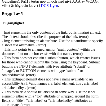
Guidelines). Pa11y testar upp till och med nivå AAA av WCAG,
vilket är högre än kravet i
DOS-lagen
.
Betyg: 1 av 5
Tillgänglighet
- Img element is the only content of the link, but is missing alt text.
The alt text should describe the purpose of the link. (error)
- Img element missing an alt attribute. Use the alt attribute to specify
a short text alternative. (error)
- This link points to a named anchor "main-content" within the
document, but no anchor exists with that name. (error)
- This form does not contain a submit button, which creates issues
for those who cannot submit the form using the keyboard. Submit
buttons are INPUT elements with type attribute "submit" or
"image", or BUTTON elements with type "submit" or
omitted/invalid. (error)
- This textinput element does not have a name available to an
accessibility API. Valid names are: label element, title , aria-label ,
aria-labelledby . (error)
- This form field should be labelled in some way. Use the label
element (either with a "for" attribute or wrapped around the form
field), or "title", "aria-label" or "aria-labelledby" attributes as
appropriate. (error)