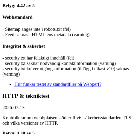
Betyg: 4.42 av 5
Webbstandard
- Sitemap anges inte i robots.txt (fel)
- Feed saknas i HTML:ens metadata (varning)
Integritet & säkerhet
- security.txt har felaktigt innehåll (fel)
- security.txt saknar nödvändig kontaktinformation (varning)
- security.txt kräver utgångsinformation (tillägg i utkast v10) saknas
(varning)
Hur funkar testet av standardfiler på Webperf?
HTTP & tekniktest
2026-07-13
Kontrollerar om webbplatsen stödjer IPv6, säkerhets­standarden TLS
och vilka versioner av HTTP.
Betyg: 4.39 av 5