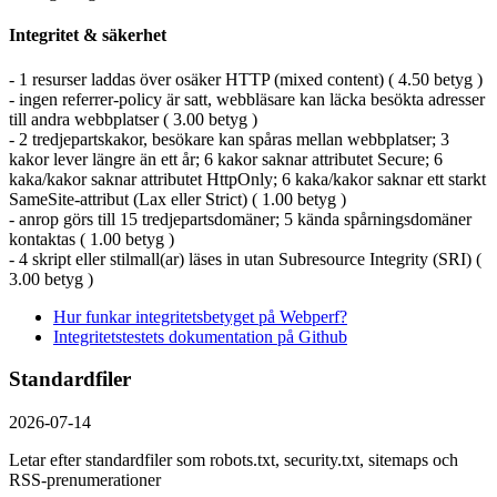
Integritet & säkerhet
- 1 resurser laddas över osäker HTTP (mixed content) ( 4.50 betyg )
- ingen referrer-policy är satt, webbläsare kan läcka besökta adresser
till andra webbplatser ( 3.00 betyg )
- 2 tredjepartskakor, besökare kan spåras mellan webbplatser; 3
kakor lever längre än ett år; 6 kakor saknar attributet Secure; 6
kaka/kakor saknar attributet HttpOnly; 6 kaka/kakor saknar ett starkt
SameSite-attribut (Lax eller Strict) ( 1.00 betyg )
- anrop görs till 15 tredjepartsdomäner; 5 kända spårningsdomäner
kontaktas ( 1.00 betyg )
- 4 skript eller stilmall(ar) läses in utan Subresource Integrity (SRI) (
3.00 betyg )
Hur funkar integritetsbetyget på Webperf?
Integritetstestets dokumentation på Github
Standardfiler
2026-07-14
Letar efter standardfiler som robots.txt, security.txt, sitemaps och
RSS-prenumerationer