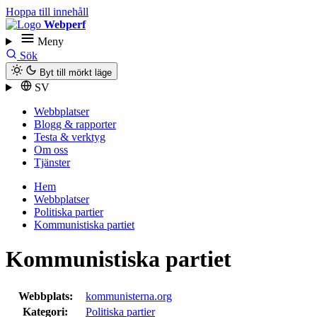
Hoppa till innehåll
Webperf
Meny
Sök
Byt till mörkt läge
SV
Webbplatser
Blogg & rapporter
Testa & verktyg
Om oss
Tjänster
Hem
Webbplatser
Politiska partier
Kommunistiska partiet
Kommunistiska partiet
Webbplats:
kommunisterna.org
Kategori:
Politiska partier