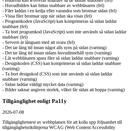
- Bilderna kan levereras smartare så de laddar snabbare (fel)
- Huvudbilden kan hittas snabbare av webbläsaren (fel)
- Filer laddas i en kedja efter varandra som bromsar sidan (fel)
- Vissa filer bromsar upp när sidan ska visas (fel)
- Programkoden (JavaScript) kan komprimeras så sidan laddar
snabbare (fel)
- Ta bort programkod (JavaScript) som inte används så sidan laddar
snabbare (fel)
- Servern är långsam med att svara (fel)
- Det tar lång tid innan något alls syns på sidan (varning)
- Det tar lång tid innan sidans huvudinnehåll syns (varning)
- Låt webbläsaren spara filer så sidan laddar snabbare (varning)
- Designkoden (CSS) kan komprimeras så sidan laddar snabbare
(varning)
- Ta bort designkod (CSS) som inte används så sidan laddar
snabbare (varning)
- Sidan laddar väldigt mycket data (varning)
- Bilder saknar angiven storlek, vilket får sidan att hoppa (varning)
Tillgänglighet enligt Pa11y
2026-07-08
Tillgänglighetstest av webbplatsen för att kolla upp följsamhet till
tillgänglighets­riktlinjerna WCAG (Web Content Accessibility