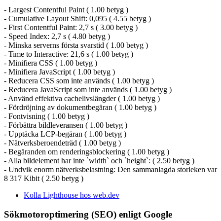
- Largest Contentful Paint ( 1.00 betyg )
- Cumulative Layout Shift: 0,095 ( 4.55 betyg )
- First Contentful Paint: 2,7 s ( 3.00 betyg )
- Speed Index: 2,7 s ( 4.80 betyg )
- Minska serverns första svarstid ( 1.00 betyg )
- Time to Interactive: 21,6 s ( 1.00 betyg )
- Minifiera CSS ( 1.00 betyg )
- Minifiera JavaScript ( 1.00 betyg )
- Reducera CSS som inte används ( 1.00 betyg )
- Reducera JavaScript som inte används ( 1.00 betyg )
- Använd effektiva cachelivslängder ( 1.00 betyg )
- Fördröjning av dokumentbegäran ( 1.00 betyg )
- Fontvisning ( 1.00 betyg )
- Förbättra bildleveransen ( 1.00 betyg )
- Upptäcka LCP-begäran ( 1.00 betyg )
- Nätverksberoendeträd ( 1.00 betyg )
- Begäranden om renderingsblockering ( 1.00 betyg )
- Alla bildelement har inte `width` och `height`: ( 2.50 betyg )
- Undvik enorm nätverksbelastning: Den sammanlagda storleken var
8 317 Kibit ( 2.50 betyg )
Kolla Lighthouse hos web.dev
Sökmotoroptimering (SEO) enligt Google