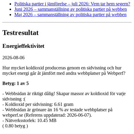
Politiska partier i jämförelse – juli 2026: Vem tar hem segern?
Juni 2026 – sammanställning av politiska partier på webben
Maj 2026 – sammanställning av politiska partier på webben
Testresultat
Energieffektivitet
2026-08-06
Hur mycket koldioxid produceras genom en sidvisning och hur
mycket energi går åt jämfört med andra webbplatser på Webperf?
Betyg: 1 av 5
- Webbsidan är riktigt dålig! Skapar massor av koldioxid för varje
sidvisning :(
- Koldioxid per sidvisning: 6.61 gram
- Webbsidan är grönare än 16 % av testade webbplatser på
webperf.se (Referens uppdaterad: 2026-06-07).
- Nätverksstorlek: 10.45 MB
( 0.80 betyg )