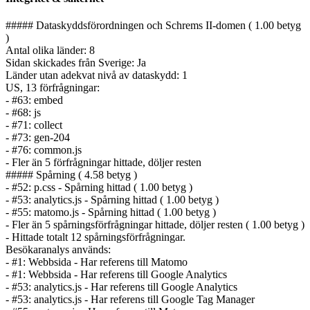
##### Dataskyddsförordningen och Schrems II-domen ( 1.00 betyg
)
Antal olika länder: 8
Sidan skickades från Sverige: Ja
Länder utan adekvat nivå av dataskydd: 1
US, 13 förfrågningar:
- #63: embed
- #68: js
- #71: collect
- #73: gen-204
- #76: common.js
- Fler än 5 förfrågningar hittade, döljer resten
##### Spårning ( 4.58 betyg )
- #52: p.css - Spårning hittad ( 1.00 betyg )
- #53: analytics.js - Spårning hittad ( 1.00 betyg )
- #55: matomo.js - Spårning hittad ( 1.00 betyg )
- Fler än 5 spårnings­förfrågningar hittade, döljer resten ( 1.00 betyg )
- Hittade totalt 12 spårnings­förfrågningar.
Besökaranalys används:
- #1: Webbsida - Har referens till Matomo
- #1: Webbsida - Har referens till Google Analytics
- #53: analytics.js - Har referens till Google Analytics
- #53: analytics.js - Har referens till Google Tag Manager