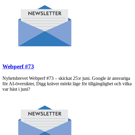
Webperf #73
Nyhetsbrevet Webperf #73 – skickat 25:e juni. Google är ansvariga
för AI-översikter, Digg kräver mörkt läge för tillgänglighet och vilka
var bäst i juni?