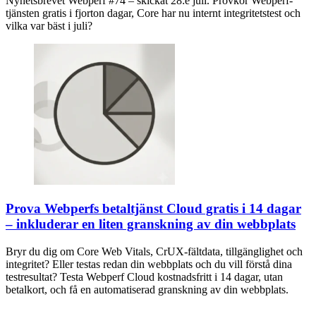
Nyhetsbrevet Webperf #74 – skickat 28:e juli. Provkör Webperf-
tjänsten gratis i fjorton dagar, Core har nu internt integritetstest och
vilka var bäst i juli?
Prova Webperfs betaltjänst Cloud gratis i 14 dagar
– inkluderar en liten granskning av din webbplats
Bryr du dig om Core Web Vitals, CrUX-fältdata, tillgänglighet och
integritet? Eller testas redan din webbplats och du vill förstå dina
testresultat? Testa Webperf Cloud kostnadsfritt i 14 dagar, utan
betalkort, och få en automatiserad granskning av din webbplats.