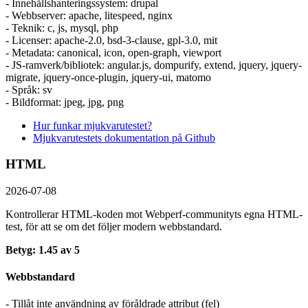
- Innehållshanteringssystem: drupal
- Webbserver: apache, litespeed, nginx
- Teknik: c, js, mysql, php
- Licenser: apache-2.0, bsd-3-clause, gpl-3.0, mit
- Metadata: canonical, icon, open-graph, viewport
- JS-ramverk/bibliotek: angular.js, dompurify, extend, jquery, jquery-
migrate, jquery-once-plugin, jquery-ui, matomo
- Språk: sv
- Bildformat: jpeg, jpg, png
Hur funkar mjukvarutestet?
Mjukvarutestets dokumentation på Github
HTML
2026-07-08
Kontrollerar HTML-koden mot Webperf-communityts egna HTML-
test, för att se om det följer modern webbstandard.
Betyg: 1.45 av 5
Webbstandard
- Tillåt inte användning av föråldrade attribut (fel)