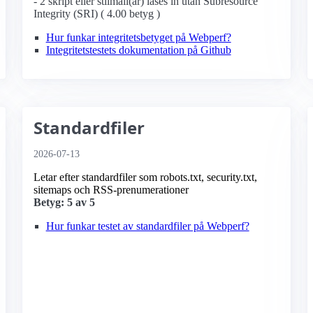
- 2 skript eller stilmall(ar) läses in utan Subresource
Integrity (SRI) ( 4.00 betyg )
Hur funkar integritetsbetyget på Webperf?
Integritetstestets dokumentation på Github
Standardfiler
2026-07-13
Letar efter standardfiler som robots.txt, security.txt,
sitemaps och RSS-prenumerationer
Betyg: 5 av 5
Hur funkar testet av standardfiler på Webperf?