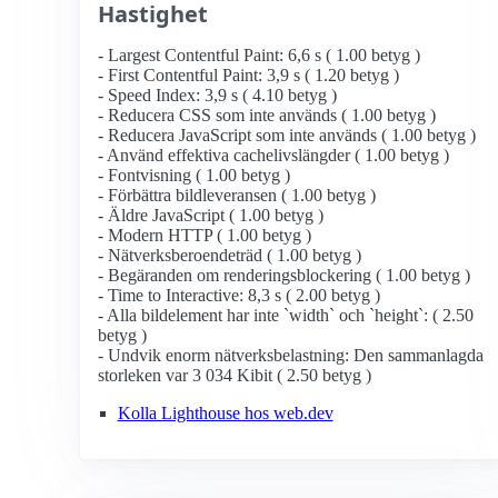
Hastighet
- Largest Contentful Paint: 6,6 s ( 1.00 betyg )
- First Contentful Paint: 3,9 s ( 1.20 betyg )
- Speed Index: 3,9 s ( 4.10 betyg )
- Reducera CSS som inte används ( 1.00 betyg )
- Reducera JavaScript som inte används ( 1.00 betyg )
- Använd effektiva cachelivslängder ( 1.00 betyg )
- Fontvisning ( 1.00 betyg )
- Förbättra bildleveransen ( 1.00 betyg )
- Äldre JavaScript ( 1.00 betyg )
- Modern HTTP ( 1.00 betyg )
- Nätverksberoendeträd ( 1.00 betyg )
- Begäranden om renderingsblockering ( 1.00 betyg )
- Time to Interactive: 8,3 s ( 2.00 betyg )
- Alla bildelement har inte `width` och `height`: ( 2.50
betyg )
- Undvik enorm nätverksbelastning: Den sammanlagda
storleken var 3 034 Kibit ( 2.50 betyg )
Kolla Lighthouse hos web.dev