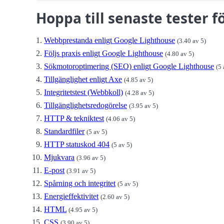
Hoppa till senaste tester
Webbprestanda enligt Google Lighthouse
(3.40 av 5)
Följs praxis enligt Google Lighthouse
(4.80 av 5)
Sökmotoroptimering (SEO) enligt Google Lighthouse
(5 
Tillgänglighet enligt Axe
(4.85 av 5)
Integritetstest (Webbkoll)
(4.28 av 5)
Tillgänglighetsredogörelse
(3.95 av 5)
HTTP & tekniktest
(4.06 av 5)
Standardfiler
(5 av 5)
HTTP statuskod 404
(5 av 5)
Mjukvara
(3.96 av 5)
E-post
(3.91 av 5)
Spårning och integritet
(5 av 5)
Energieffektivitet
(2.60 av 5)
HTML
(4.95 av 5)
CSS
(3.90 av 5)