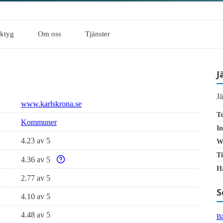
rktyg
Om oss
Tjänster
J
J
www.karlskrona.se
To
Kommuner
In
4.23 av 5
W
Ti
4.36 av 5
Varför enbart automatiska tillgänglighetstester är otill
Ha
2.77 av 5
S
4.10 av 5
4.48 av 5
Bä