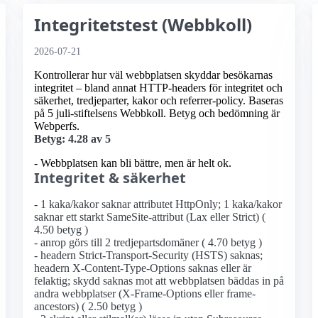
Integritetstest (Webbkoll)
2026-07-21
Kontrollerar hur väl webbplatsen skyddar besökarnas
integritet – bland annat HTTP-headers för integritet och
säkerhet, tredjeparter, kakor och referrer-policy. Baseras
på 5 juli-stiftelsens Webbkoll. Betyg och bedömning är
Webperfs.
Betyg: 4.28 av 5
- Webbplatsen kan bli bättre, men är helt ok.
Integritet & säkerhet
- 1 kaka/kakor saknar attributet HttpOnly; 1 kaka/kakor
saknar ett starkt SameSite-attribut (Lax eller Strict) (
4.50 betyg )
- anrop görs till 2 tredjepartsdomäner ( 4.70 betyg )
- headern Strict-Transport-Security (HSTS) saknas;
headern X-Content-Type-Options saknas eller är
felaktig; skydd saknas mot att webbplatsen bäddas in på
andra webbplatser (X-Frame-Options eller frame-
ancestors) ( 2.50 betyg )