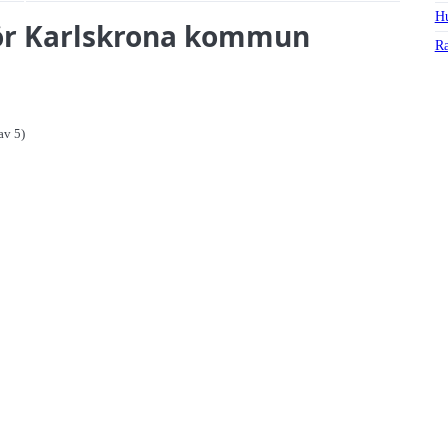
Hu
 för Karlskrona kommun
Ra
av 5)