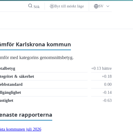
Byt till mörkt läge
SV
Sök
ämför Karlskrona kommun
ämför med kategorins genomsnittsbetyg.
talbetyg
+0.13 bättre
tegritet & säkerhet
+0.18
ebbstandard
0.00
llgänglighet
-0.14
räckligt
stighet
-0.63
enaste rapporterna
sta kommunen juli 2026