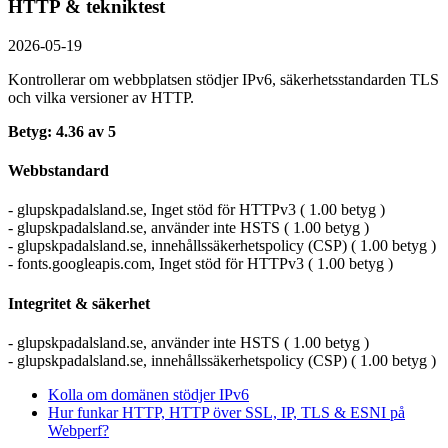
HTTP & tekniktest
2026-05-19
Kontrollerar om webbplatsen stödjer IPv6, säkerhets­standarden TLS
och vilka versioner av HTTP.
Betyg: 4.36 av 5
Webbstandard
- glupskpadalsland.se, Inget stöd för HTTPv3 ( 1.00 betyg )
- glupskpadalsland.se, använder inte HSTS ( 1.00 betyg )
- glupskpadalsland.se, innehållssäkerhetspolicy (CSP) ( 1.00 betyg )
- fonts.googleapis.com, Inget stöd för HTTPv3 ( 1.00 betyg )
Integritet & säkerhet
- glupskpadalsland.se, använder inte HSTS ( 1.00 betyg )
- glupskpadalsland.se, innehållssäkerhetspolicy (CSP) ( 1.00 betyg )
Kolla om domänen stödjer IPv6
Hur funkar HTTP, HTTP över SSL, IP, TLS & ESNI på
Webperf?