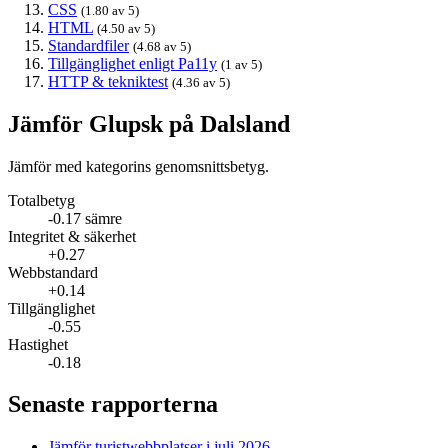
CSS
(1.80 av 5)
HTML
(4.50 av 5)
Standardfiler
(4.68 av 5)
Tillgänglighet enligt Pa11y
(1 av 5)
HTTP & tekniktest
(4.36 av 5)
Jämför Glupsk på Dalsland
Jämför med kategorins genomsnittsbetyg.
Totalbetyg
-0.17 sämre
Integritet & säkerhet
+0.27
Webbstandard
+0.14
Tillgänglighet
-0.55
Hastighet
-0.18
Senaste rapporterna
Jämför turist­webbplatser i juli 2026