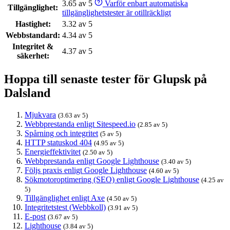
3.65 av 5
Varför enbart automatiska
Tillgänglighet:
tillgänglighetstester är otillräckligt
Hastighet:
3.32 av 5
Webbstandard:
4.34 av 5
Integritet &
4.37 av 5
säkerhet:
Hoppa till senaste tester för Glupsk på
Dalsland
Mjukvara
(3.63 av 5)
Webbprestanda enligt Sitespeed.io
(2.85 av 5)
Spårning och integritet
(5 av 5)
HTTP statuskod 404
(4.95 av 5)
Energieffektivitet
(2.50 av 5)
Webbprestanda enligt Google Lighthouse
(3.40 av 5)
Följs praxis enligt Google Lighthouse
(4.60 av 5)
Sökmotoroptimering (SEO) enligt Google Lighthouse
(4.25 av
5)
Tillgänglighet enligt Axe
(4.50 av 5)
Integritetstest (Webbkoll)
(3.91 av 5)
E-post
(3.67 av 5)
Lighthouse
(3.84 av 5)