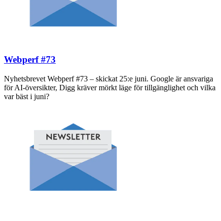
Webperf #73
Nyhetsbrevet Webperf #73 – skickat 25:e juni. Google är ansvariga
för AI-översikter, Digg kräver mörkt läge för tillgänglighet och vilka
var bäst i juni?