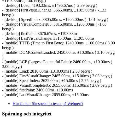
±1193.33ms ( 1.00 betyg )
- [desktop] Load: 4193.33ms, ±1496.67ms ( -2.39 betyg )
- [desktop] FirstVisualChange: 3665.00ms, ±1185.00ms ( -1.33
betyg )
- [desktop] SpeedIndex: 3805.00ms, ±1205.00ms ( -1.61 betyg )
- [desktop] VisualComplete85: 3815.00ms, ±1205.00ms ( -1.63
betyg )
- [desktop] firstPaint: 3676.67ms, ±1193.33ms
- [desktop] LastVisualChange: 3815.00ms, ±1205.00ms
- [mobile] TTFB (Time to First Byte): 1240.00ms, ±100.00ms ( 3.00
betyg )
- [mobile] DOMContentLoaded: 2450.00ms, ±10.00ms ( 3.10 betyg
)
- [mobile] LCP (Largest Contentful Paint): 2460.00ms, ±10.00ms (
3.00 betyg )
- [mobile] Load: 2810.00ms, ±310.00ms ( 2.38 betyg )
- [mobile] FirstVisualChange: 2485.00ms, ±15.00ms ( 3.03 betyg )
- [mobile] SpeedIndex: 2625.00ms, ±15.00ms ( 2.75 betyg )
- [mobile] VisualComplete85: 2655.00ms, ±15.00ms ( 2.69 betyg )
- [mobile] firstPaint: 2460.00ms, ±10.00ms
- [mobile] LastVisualChange: 2655.00ms, ±15.00ms
Hur funkar Sitespeed.io-testet på Webperf?
Spårning och integritet