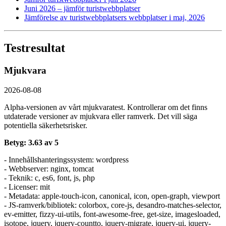
Juni 2026 – jämför turist­webbplatser
Jämförelse av turist­webbplatsers webbplatser i maj, 2026
Testresultat
Mjukvara
2026-08-08
Alpha-versionen av vårt mjukvaratest. Kontrollerar om det finns
utdaterade versioner av mjukvara eller ramverk. Det vill säga
potentiella säkerhetsrisker.
Betyg: 3.63 av 5
- Innehållshanteringssystem: wordpress
- Webbserver: nginx, tomcat
- Teknik: c, es6, font, js, php
- Licenser: mit
- Metadata: apple-touch-icon, canonical, icon, open-graph, viewport
- JS-ramverk/bibliotek: colorbox, core-js, desandro-matches-selector,
ev-emitter, fizzy-ui-utils, font-awesome-free, get-size, imagesloaded,
isotope, jquery, jquery-countto, jquery-migrate, jquery-ui, jquery-