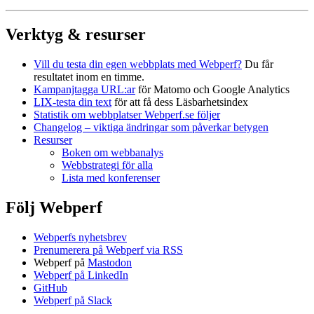
Verktyg & resurser
Vill du testa din egen webbplats med Webperf?
Du får
resultatet inom en timme.
Kampanjtagga URL:ar
för Matomo och Google Analytics
LIX-testa din text
för att få dess Läsbarhetsindex
Statistik om webbplatser Webperf.se följer
Changelog – viktiga ändringar som påverkar betygen
Resurser
Boken om webbanalys
Webbstrategi för alla
Lista med konferenser
Följ Webperf
Webperfs nyhetsbrev
Prenumerera på Webperf via RSS
Webperf på
Mastodon
Webperf på LinkedIn
GitHub
Webperf på Slack