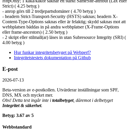
HttpOnly; 1 kaka/kakor saknar ett starkt SameSite-attribut (Lax eller
Strict) ( 4.25 betyg )
- anrop görs till 2 tredjepartsdomäner ( 4.70 betyg )
- headern Strict-Transport-Security (HSTS) saknas; headern X-
Content-Type-Options saknas eller är felaktig; skydd saknas mot att
webbplatsen bäddas in på andra webbplatser (X-Frame-Options
eller frame-ancestors) ( 2.50 betyg )
- 2 skript eller stilmall(ar) läses in utan Subresource Integrity (SRI) (
4.00 betyg )
Hur funkar integritetsbetyget på Webperf?
Integritetstestets dokumentation på Github
E-post
2026-07-13
Beta-version av e-postkollen. Utvärderar inställningar som SPF,
DNS, MX och mycket mer.
Obs! Detta test ingår inte i
totalbetyget
, däremot i delbetyget
Integritet & säkerhet
.
Betyg: 3.67 av 5
Webbstandard