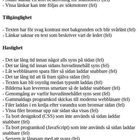
- Vissa länkar kan inte följas av sökmotorer (fel)
Tillgänglighet
- Texten har för svag kontrast mot bakgrunden och blir svårläst (fel)
- Länkar saknar en text som beskriver vart de leder (fel)
Hastighet
- Det tar lång tid innan något alls syns på sidan (fel)
- Det tar lång tid innan sidans huvudinnehåll syns (fel)
- Låt webbläsaren spara filer så sidan laddar snabbare (fel)
- Det tar lång tid att få fram själva sidan (fel)
- Texten kan bli osynlig medan typsnitt laddas (fel)
- Bilderna kan levereras smartare så de laddar snabbare (fel)
- Genomgång av varför huvudinnehållet syns sent (fel)
- Gammaldags programkod skickas till moderna webbläsare (fel)
- Filer laddas i en kedja efter varandra som bromsar sidan (fel)
- Vissa filer bromsar upp när sidan ska visas (fel)
- Ta bort designkod (CSS) som inte används så sidan laddar
snabbare (fel)
- Ta bort programkod (JavaScript) som inte används så sidan laddar
snabbare (fel)
- Servern är långsam med att svara (fel)