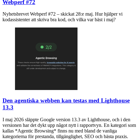
Webperf #72
Nyhetsbrevet Webperf #72 – skickat 28:e maj. Hur hjälper vi
kodassistenter att skriva bra kod, och vilka var bäst i maj?
Den agentiska webben kan testas med Lighthouse
13.3
I maj 2026 släppte Google version 13.3 av Lighthouse, och i den
versionen har det dykt upp något nytt i rapportvyn. En kategori som
kallas *Agentic Browsing* finns nu med bland de vanliga
kategorierna för prestanda, tillgänglighet, SEO och bästa praxis.