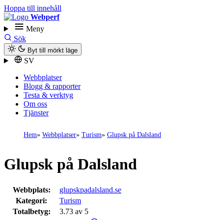
Hoppa till innehåll
Webperf
Meny
Sök
Byt till mörkt läge
SV
Webbplatser
Blogg & rapporter
Testa & verktyg
Om oss
Tjänster
Hem
Webbplatser
Turism
Glupsk på Dalsland
Glupsk på Dalsland
Webbplats:
glupskpadalsland.se
Kategori:
Turism
Totalbetyg:
3.73 av 5