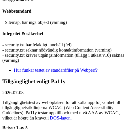
Webbstandard
- Sitemap, har inga objekt (varning)
Integritet & säkerhet
- security.txt har felaktigt innehåll (fel)
- security.txt saknar nödvändig kontaktinformation (varning)
- security.txt kräver utgångsinformation (tillägg i utkast v10) saknas
(varning)
Hur funkar testet av standardfiler på Webperf?
Tillgänglighet enligt Pa11y
2026-07-08
Tillgänglighetstest av webbplatsen för att kolla upp följsamhet till
tillgänglighets­riktlinjerna WCAG (Web Content Accessibility
Guidelines). Pa11y testar upp till och med nivå AAA av WCAG,
vilket är högre än kravet i
DOS-lagen
.
Betyg: 1 av 5