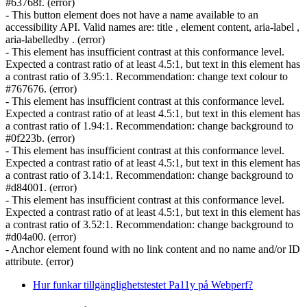
#63768f. (error)
- This button element does not have a name available to an
accessibility API. Valid names are: title , element content, aria-label ,
aria-labelledby . (error)
- This element has insufficient contrast at this conformance level.
Expected a contrast ratio of at least 4.5:1, but text in this element has
a contrast ratio of 3.95:1. Recommendation: change text colour to
#767676. (error)
- This element has insufficient contrast at this conformance level.
Expected a contrast ratio of at least 4.5:1, but text in this element has
a contrast ratio of 1.94:1. Recommendation: change background to
#0f223b. (error)
- This element has insufficient contrast at this conformance level.
Expected a contrast ratio of at least 4.5:1, but text in this element has
a contrast ratio of 3.14:1. Recommendation: change background to
#d84001. (error)
- This element has insufficient contrast at this conformance level.
Expected a contrast ratio of at least 4.5:1, but text in this element has
a contrast ratio of 3.52:1. Recommendation: change background to
#d04a00. (error)
- Anchor element found with no link content and no name and/or ID
attribute. (error)
Hur funkar tillgänglighetstestet Pa11y på Webperf?