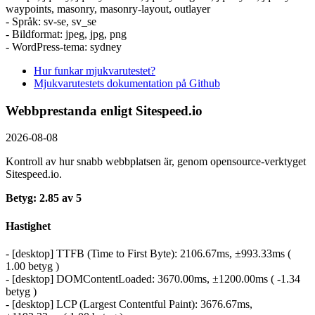
waypoints, masonry, masonry-layout, outlayer
- Språk: sv-se, sv_se
- Bildformat: jpeg, jpg, png
- WordPress-tema: sydney
Hur funkar mjukvarutestet?
Mjukvarutestets dokumentation på Github
Webbprestanda enligt Sitespeed.io
2026-08-08
Kontroll av hur snabb webbplatsen är, genom opensource-verktyget
Sitespeed.io.
Betyg: 2.85 av 5
Hastighet
- [desktop] TTFB (Time to First Byte): 2106.67ms, ±993.33ms (
1.00 betyg )
- [desktop] DOMContentLoaded: 3670.00ms, ±1200.00ms ( -1.34
betyg )
- [desktop] LCP (Largest Contentful Paint): 3676.67ms,