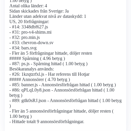
1.00 betyg )
Antal olika länder: 4
Sidan skickades från Sverige: Ja
Länder utan adekvat nivå av dataskydd: 1
US, 20 förfrågningar:
- #14: 3348dbf627.js
- #31: pro-v4-shims.mi
- #32: pro.min.js
- #33: chevron-down.sv
- #34: bars.svg
- Fler än 5 förfrågningar hittade, döljer resten
##### Spårning ( 4.96 betyg )
- #87: ps.js - Spårning hittad ( 1.00 betyg )
Besökaranalys används:
- #26: 1kzqtzrfxl.js - Har referens till Hotjar
##### Annonsörer ( 4.70 betyg )
- #85: banner.js - Annonsörs­förfrågan hittad ( 1.00 betyg )
- #86: qPLqL0y8.json - Annonsörs­förfrågan hittad ( 1.00
betyg )
- #89: gtlk0sRJ.json - Annonsörs­förfrågan hittad ( 1.00 betyg
)
- Fler än 5 annonsörs­förfrågningar hittade, döljer resten (
1.00 betyg )
- Hittade totalt 9 annonsörs­förfrågningar.