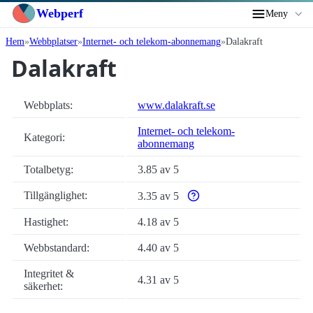
Webperf
Meny
Hem
Webbplatser
Internet- och telekom-abonnemang
Dalakraft
Dalakraft
Webbplats:
www.dalakraft.se
Internet- och telekom-
Kategori:
abonnemang
Totalbetyg:
3.85 av 5
Tillgänglighet:
3.35 av 5
Varför enbart automatiska till
Hastighet:
4.18 av 5
Webbstandard:
4.40 av 5
Integritet &
4.31 av 5
säkerhet: