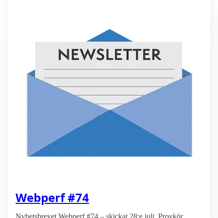
Webperf #74
Nyhetsbrevet Webperf #74 – skickat 28:e juli. Provkör