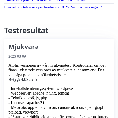
Internet och telekom i jämförelse maj 2026: Vem tar hem segern?
Testresultat
Mjukvara
2026-08-09
Alpha-versionen av vårt mjukvaratest. Kontrollerar om det
finns utdaterade versioner av mjukvara eller ramverk. Det
vill säga potentiella säkerhetsrisker.
Betyg: 4.98 av 5
- Innehållshanteringssystem: wordpress
- Webbserver: apache, nginx, tomcat
- Teknik: c, es6, js, php
- Licenser: apache-2.0
- Metadata: apple-touch-icon, canonical, icon, open-graph,
preload, viewport
- JS-ramverk/bibliotek: appconfig, core-js, focus-trap, jquery,