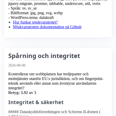
jquery-migrate, promise, tabbable, underscore, util, vertx
- Språk: sv, sv_se
- Bildformat: jpg, png, svg, webp
- WordPress-tema: dalakraft
Hur funkar mjukvarutestet?
Mjukvarutestets dokumentation på Github
Spårning och integritet
2026-08-08
Kontrollerar om webbplatsen har tredjeparter och
molntjänster utanför EU:s jurisdiktion, och om fingerprint-
teknik används eller annat som äventyrar användarens
integritet?
Betyg: 3.92 av 5
Integritet & säkerhet
##### Dataskyddsförordningen och Schrems II-domen (