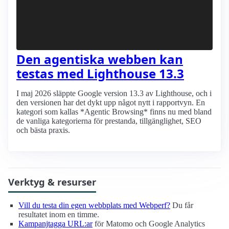
Den agentiska webben kan
testas med Lighthouse 13.3
I maj 2026 släppte Google version 13.3 av Lighthouse, och i
den versionen har det dykt upp något nytt i rapportvyn. En
kategori som kallas *Agentic Browsing* finns nu med bland
de vanliga kategorierna för prestanda, tillgänglighet, SEO
och bästa praxis.
Verktyg & resurser
Vill du testa din egen webbplats med Webperf?
Du får
resultatet inom en timme.
Kampanjtagga URL:ar
för Matomo och Google Analytics