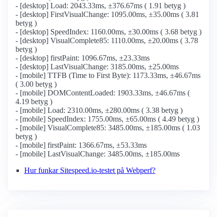
- [desktop] Load: 2043.33ms, ±376.67ms ( 1.91 betyg )
- [desktop] FirstVisualChange: 1095.00ms, ±35.00ms ( 3.81
betyg )
- [desktop] SpeedIndex: 1160.00ms, ±30.00ms ( 3.68 betyg )
- [desktop] VisualComplete85: 1110.00ms, ±20.00ms ( 3.78
betyg )
- [desktop] firstPaint: 1096.67ms, ±23.33ms
- [desktop] LastVisualChange: 3185.00ms, ±25.00ms
- [mobile] TTFB (Time to First Byte): 1173.33ms, ±46.67ms
( 3.00 betyg )
- [mobile] DOMContentLoaded: 1903.33ms, ±46.67ms (
4.19 betyg )
- [mobile] Load: 2310.00ms, ±280.00ms ( 3.38 betyg )
- [mobile] SpeedIndex: 1755.00ms, ±65.00ms ( 4.49 betyg )
- [mobile] VisualComplete85: 3485.00ms, ±185.00ms ( 1.03
betyg )
- [mobile] firstPaint: 1366.67ms, ±53.33ms
- [mobile] LastVisualChange: 3485.00ms, ±185.00ms
Hur funkar Sitespeed.io-testet på Webperf?