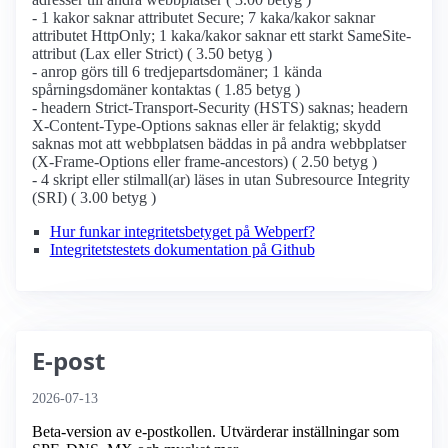
- 1 kakor saknar attributet Secure; 7 kaka/kakor saknar
attributet HttpOnly; 1 kaka/kakor saknar ett starkt SameSite-
attribut (Lax eller Strict) ( 3.50 betyg )
- anrop görs till 6 tredjepartsdomäner; 1 kända
spårningsdomäner kontaktas ( 1.85 betyg )
- headern Strict-Transport-Security (HSTS) saknas; headern
X-Content-Type-Options saknas eller är felaktig; skydd
saknas mot att webbplatsen bäddas in på andra webbplatser
(X-Frame-Options eller frame-ancestors) ( 2.50 betyg )
- 4 skript eller stilmall(ar) läses in utan Subresource Integrity
(SRI) ( 3.00 betyg )
Hur funkar integritetsbetyget på Webperf?
Integritetstestets dokumentation på Github
E-post
2026-07-13
Beta-version av e-postkollen. Utvärderar inställningar som