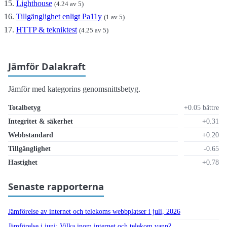
Lighthouse
(4.24 av 5)
Tillgänglighet enligt Pa11y
(1 av 5)
HTTP & tekniktest
(4.25 av 5)
Jämför Dalakraft
Jämför med kategorins genomsnittsbetyg.
Totalbetyg
+0.05 bättre
Integritet & säkerhet
+0.31
Webbstandard
+0.20
Tillgänglighet
-0.65
Hastighet
+0.78
Senaste rapporterna
Jämförelse av internet och telekoms webbplatser i juli, 2026
Jämförelse i juni: Vilka inom internet och telekom vann?