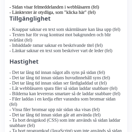
- Sidan visar felmeddelanden i webbläsaren (fel)
- Länktexter är otydliga, som "klicka här" (fel)
Tillgänglighet
- Knappar saknar en text som skärmläsare kan läsa upp (fel)
- Texten har för svag kontrast mot bakgrunden och blir
svårläst (fel)
- Inbäddade ramar saknar en beskrivande titel (fel)
- Länkar saknar en text som beskriver vart de leder (fel)
Hastighet
- Det tar lång tid innan något alls syns på sidan (fel)
- Det tar lång tid innan sidans huvudinnehåll syns (fel)
- Det tar lång tid innan sidan ser färdigladdad ut (fel)
- Låt webbläsaren spara filer så sidan laddar snabbare (fel)
- Bilderna kan levereras smartare så de laddar snabbare (fel)
- Filer laddas i en kedja efter varandra som bromsar sidan
(fel)
- Vissa filer bromsar upp när sidan ska visas (fel)
- Det tar lång tid innan sidan går att använda (fel)
- Ta bort designkod (CSS) som inte används så sidan laddar
snabbare (fel)
- Ta bort programkod (JavaScript) som inte används så sidan