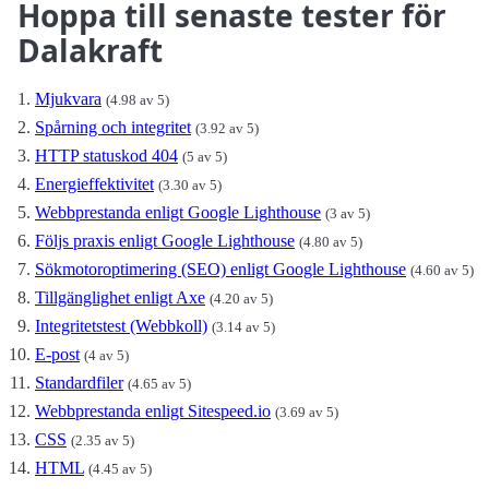
Hoppa till senaste tester för
Dalakraft
Mjukvara
(4.98 av 5)
Spårning och integritet
(3.92 av 5)
HTTP statuskod 404
(5 av 5)
Energieffektivitet
(3.30 av 5)
Webbprestanda enligt Google Lighthouse
(3 av 5)
Följs praxis enligt Google Lighthouse
(4.80 av 5)
Sökmotoroptimering (SEO) enligt Google Lighthouse
(4.60 av 5)
Tillgänglighet enligt Axe
(4.20 av 5)
Integritetstest (Webbkoll)
(3.14 av 5)
E-post
(4 av 5)
Standardfiler
(4.65 av 5)
Webbprestanda enligt Sitespeed.io
(3.69 av 5)
CSS
(2.35 av 5)
HTML
(4.45 av 5)