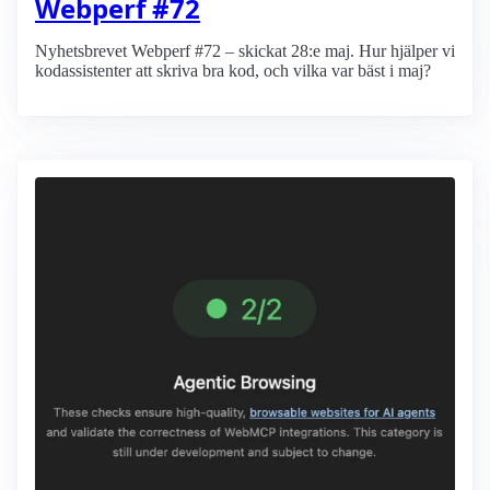
Webperf #72
Nyhetsbrevet Webperf #72 – skickat 28:e maj. Hur hjälper vi
kodassistenter att skriva bra kod, och vilka var bäst i maj?