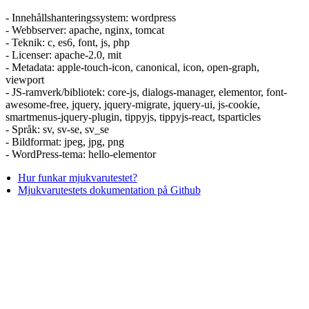
- Innehållshanteringssystem: wordpress
- Webbserver: apache, nginx, tomcat
- Teknik: c, es6, font, js, php
- Licenser: apache-2.0, mit
- Metadata: apple-touch-icon, canonical, icon, open-graph,
viewport
- JS-ramverk/bibliotek: core-js, dialogs-manager, elementor, font-
awesome-free, jquery, jquery-migrate, jquery-ui, js-cookie,
smartmenus-jquery-plugin, tippyjs, tippyjs-react, tsparticles
- Språk: sv, sv-se, sv_se
- Bildformat: jpeg, jpg, png
- WordPress-tema: hello-elementor
Hur funkar mjukvarutestet?
Mjukvarutestets dokumentation på Github