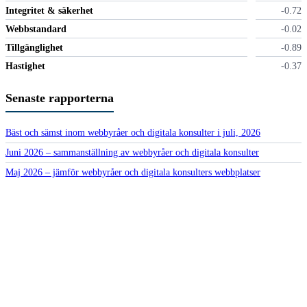
Integritet & säkerhet
-0.72
Webbstandard
-0.02
Tillgänglighet
-0.89
Hastighet
-0.37
Senaste rapporterna
Bäst och sämst inom webbyråer och digitala konsulter i juli, 2026
Juni 2026 – sammanställning av webbyråer och digitala konsulter
Maj 2026 – jämför webbyråer och digitala konsulters webbplatser