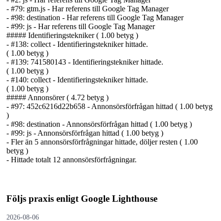
- #79: gtm.js - Har referens till Google Tag Manager
- #98: destination - Har referens till Google Tag Manager
- #99: js - Har referens till Google Tag Manager
##### Identifierings­tekniker ( 1.00 betyg )
- #138: collect - Identifierings­tekniker hittade.
( 1.00 betyg )
- #139: 741580143 - Identifierings­tekniker hittade.
( 1.00 betyg )
- #140: collect - Identifierings­tekniker hittade.
( 1.00 betyg )
##### Annonsörer ( 4.72 betyg )
- #97: 452c6216d22b658 - Annonsörs­förfrågan hittad ( 1.00 betyg
)
- #98: destination - Annonsörs­förfrågan hittad ( 1.00 betyg )
- #99: js - Annonsörs­förfrågan hittad ( 1.00 betyg )
- Fler än 5 annonsörs­förfrågningar hittade, döljer resten ( 1.00
betyg )
- Hittade totalt 12 annonsörs­förfrågningar.
Följs praxis enligt Google Lighthouse
2026-08-06