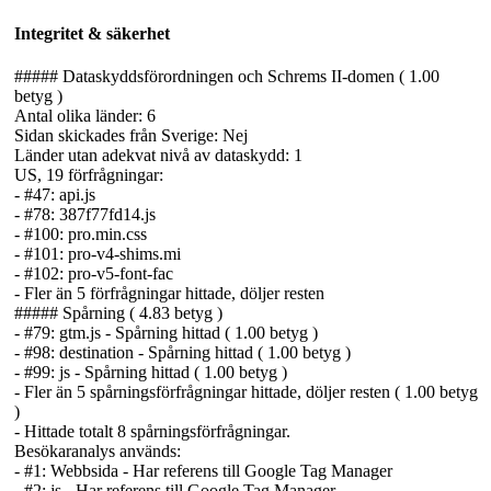
Integritet & säkerhet
##### Dataskyddsförordningen och Schrems II-domen ( 1.00
betyg )
Antal olika länder: 6
Sidan skickades från Sverige: Nej
Länder utan adekvat nivå av dataskydd: 1
US, 19 förfrågningar:
- #47: api.js
- #78: 387f77fd14.js
- #100: pro.min.css
- #101: pro-v4-shims.mi
- #102: pro-v5-font-fac
- Fler än 5 förfrågningar hittade, döljer resten
##### Spårning ( 4.83 betyg )
- #79: gtm.js - Spårning hittad ( 1.00 betyg )
- #98: destination - Spårning hittad ( 1.00 betyg )
- #99: js - Spårning hittad ( 1.00 betyg )
- Fler än 5 spårnings­förfrågningar hittade, döljer resten ( 1.00 betyg
)
- Hittade totalt 8 spårnings­förfrågningar.
Besökaranalys används:
- #1: Webbsida - Har referens till Google Tag Manager
- #2: js - Har referens till Google Tag Manager