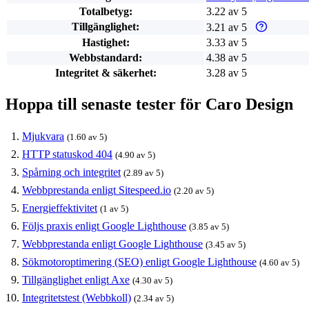
Totalbetyg:
3.22 av 5
Tillgänglighet:
3.21 av 5
Varför enbart
Hastighet:
3.33 av 5
Webbstandard:
4.38 av 5
Integritet & säkerhet:
3.28 av 5
Hoppa till senaste tester för Caro Design
Mjukvara
(1.60 av 5)
HTTP statuskod 404
(4.90 av 5)
Spårning och integritet
(2.89 av 5)
Webbprestanda enligt Sitespeed.io
(2.20 av 5)
Energieffektivitet
(1 av 5)
Följs praxis enligt Google Lighthouse
(3.85 av 5)
Webbprestanda enligt Google Lighthouse
(3.45 av 5)
Sökmotoroptimering (SEO) enligt Google Lighthouse
(4.60 av 5)
Tillgänglighet enligt Axe
(4.30 av 5)
Integritetstest (Webbkoll)
(2.34 av 5)