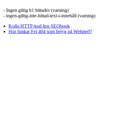
- Ingen giltig h1 hittades (varning)
- ingen-giltig-inte-hittad-text-i-innehåll (varning)
Kolla HTTP-kod hos SEObook
Hur funkar Fel 404 som betyg på Webperf?