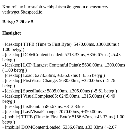
Kontroll av hur snabb webbplatsen är, genom opensource-
verktyget Sitespeed.io.
Betyg: 2.20 av 5
Hastighet
- [desktop] TTFB (Time to First Byte): 5470.00ms, ±300.00ms (
1.00 betyg )
- [desktop] DOMContentLoaded: 5713.33ms, ±356.67ms ( -5.43
betyg )
- [desktop] LCP (Largest Contentful Paint): 5630.00ms, ±300.00ms
( 1.00 betyg )
- [desktop] Load: 6273.33ms, ±336.67ms ( -6.55 betyg )
- [desktop] FirstVisualChange: 5630.00ms, ±320.00ms ( -5.26
betyg )
- [desktop] SpeedIndex: 5805.00ms, ±305.00ms ( -5.61 betyg )
- [desktop] VisualComplete85: 6245.00ms, ±315.00ms ( -6.49
betyg )
- [desktop] firstPaint: 5586.67ms, ±313.33ms
- [desktop] LastVisualChange: 7070.00ms, ±350.00ms
- [mobile] TTFB (Time to First Byte): 5156.67ms, ±43.33ms ( 1.00
betyg )
- [mobile] DOMContentLoaded: 5336.67ms, ±33.33ms ( -2.67