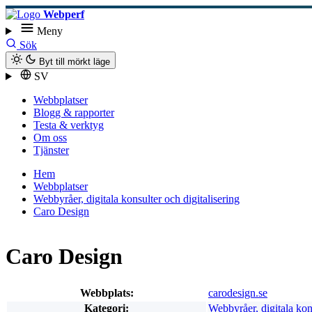
Webperf
Meny
Sök
Byt till mörkt läge
SV
Webbplatser
Blogg & rapporter
Testa & verktyg
Om oss
Tjänster
Hem
Webbplatser
Webbyråer, digitala konsulter och digitalisering
Caro Design
Caro Design
Webbplats:
carodesign.se
Kategori:
Webbyråer, digitala kons