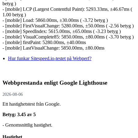
betyg )
- [mobile] LCP (Largest Contentful Paint): 5293.33ms, ±46.67ms (
1.00 betyg )
- [mobile] Load: 5860.00ms, ±30.00ms ( -3.72 betyg )
- [mobile] FirstVisualChange: 5280.00ms, ±50.00ms ( -2.56 betyg )
- [mobile] SpeedIndex: 5615.00ms, ±65.00ms ( -3.23 betyg )
- [mobile] VisualComplete85: 5850.00ms, ±80.00ms ( -3.70 betyg )
- [mobile] firstPaint: 5280.00ms, ±40.00ms
- [mobile] LastVisualChange: 5850.00ms, ±80.00ms
Hur funkar Sitespeed.io-testet på Webperf?
Webbprestanda enligt Google Lighthouse
2026-08-06
Ett hastighetstest från Google.
Betyg: 3.45 av 5
- Genomsnittlig hastighet.
Hastighet