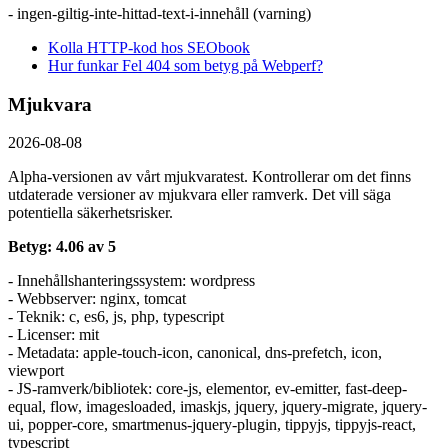
- ingen-giltig-inte-hittad-text-i-innehåll (varning)
Kolla HTTP-kod hos SEObook
Hur funkar Fel 404 som betyg på Webperf?
Mjukvara
2026-08-08
Alpha-versionen av vårt mjukvaratest. Kontrollerar om det finns
utdaterade versioner av mjukvara eller ramverk. Det vill säga
potentiella säkerhetsrisker.
Betyg: 4.06 av 5
- Innehållshanteringssystem: wordpress
- Webbserver: nginx, tomcat
- Teknik: c, es6, js, php, typescript
- Licenser: mit
- Metadata: apple-touch-icon, canonical, dns-prefetch, icon,
viewport
- JS-ramverk/bibliotek: core-js, elementor, ev-emitter, fast-deep-
equal, flow, imagesloaded, imaskjs, jquery, jquery-migrate, jquery-
ui, popper-core, smartmenus-jquery-plugin, tippyjs, tippyjs-react,
typescript