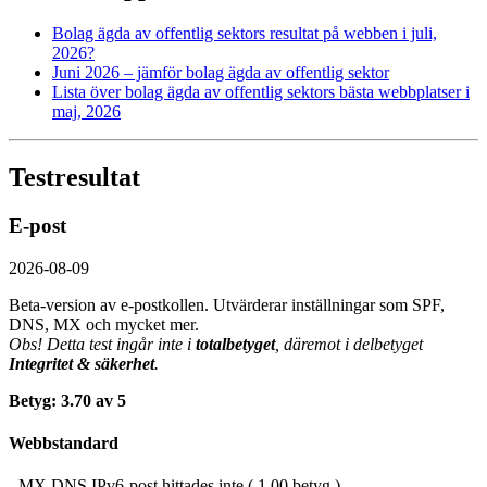
Bolag ägda av offentlig sektors resultat på webben i juli,
2026?
Juni 2026 – jämför bolag ägda av offentlig sektor
Lista över bolag ägda av offentlig sektors bästa webbplatser i
maj, 2026
Testresultat
E-post
2026-08-09
Beta-version av e-postkollen. Utvärderar inställningar som SPF,
DNS, MX och mycket mer.
Obs! Detta test ingår inte i
totalbetyget
, däremot i delbetyget
Integritet & säkerhet
.
Betyg: 3.70 av 5
Webbstandard
- MX DNS IPv6-post hittades inte ( 1.00 betyg )