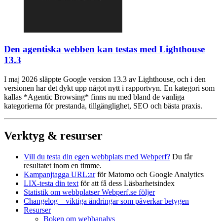
Den agentiska webben kan testas med Lighthouse
13.3
I maj 2026 släppte Google version 13.3 av Lighthouse, och i den
versionen har det dykt upp något nytt i rapportvyn. En kategori som
kallas *Agentic Browsing* finns nu med bland de vanliga
kategorierna för prestanda, tillgänglighet, SEO och bästa praxis.
Verktyg & resurser
Vill du testa din egen webbplats med Webperf?
Du får
resultatet inom en timme.
Kampanjtagga URL:ar
för Matomo och Google Analytics
LIX-testa din text
för att få dess Läsbarhetsindex
Statistik om webbplatser Webperf.se följer
Changelog – viktiga ändringar som påverkar betygen
Resurser
Boken om webbanalys