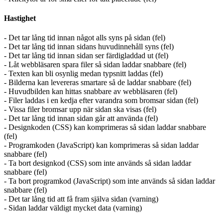
Hastighet
- Det tar lång tid innan något alls syns på sidan (fel)
- Det tar lång tid innan sidans huvudinnehåll syns (fel)
- Det tar lång tid innan sidan ser färdigladdad ut (fel)
- Låt webbläsaren spara filer så sidan laddar snabbare (fel)
- Texten kan bli osynlig medan typsnitt laddas (fel)
- Bilderna kan levereras smartare så de laddar snabbare (fel)
- Huvudbilden kan hittas snabbare av webbläsaren (fel)
- Filer laddas i en kedja efter varandra som bromsar sidan (fel)
- Vissa filer bromsar upp när sidan ska visas (fel)
- Det tar lång tid innan sidan går att använda (fel)
- Designkoden (CSS) kan komprimeras så sidan laddar snabbare
(fel)
- Programkoden (JavaScript) kan komprimeras så sidan laddar
snabbare (fel)
- Ta bort designkod (CSS) som inte används så sidan laddar
snabbare (fel)
- Ta bort programkod (JavaScript) som inte används så sidan laddar
snabbare (fel)
- Det tar lång tid att få fram själva sidan (varning)
- Sidan laddar väldigt mycket data (varning)