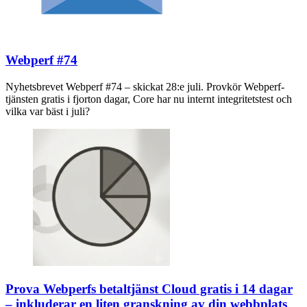
Webperf #74
Nyhetsbrevet Webperf #74 – skickat 28:e juli. Provkör Webperf-
tjänsten gratis i fjorton dagar, Core har nu internt integritetstest och
vilka var bäst i juli?
Prova Webperfs betaltjänst Cloud gratis i 14 dagar
– inkluderar en liten granskning av din webbplats