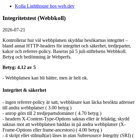
Kolla Lighthouse hos web.dev
Integritetstest (Webbkoll)
2026-07-21
Kontrollerar hur väl webbplatsen skyddar besökarnas integritet –
bland annat HTTP-headers för integritet och säkerhet, tredjeparter,
kakor och referrer-policy. Baseras på 5 juli-stiftelsens Webbkoll.
Betyg och bedömning är Webperfs.
Betyg: 4.12 av 5
- Webbplatsen kan bli bättre, men är helt ok.
Integritet & säkerhet
- ingen referrer-policy är satt, webbläsare kan läcka besökta adresser
till andra webbplatser ( 3.00 betyg )
- anrop görs till 2 tredjepartsdomäner ( 4.70 betyg )
- headern X-Content-Type-Options saknas eller är felaktig; skydd
saknas mot att webbplatsen bäddas in på andra webbplatser (X-
Frame-Options eller frame-ancestors) ( 4.00 betyg )
- 4 skript eller stilmall(ar) läses in utan Subresource Integrity (SRI) (