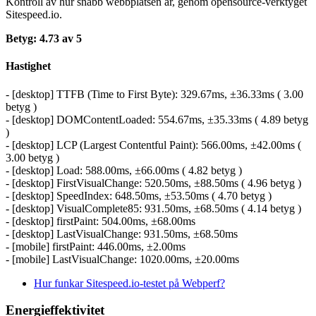
Kontroll av hur snabb webbplatsen är, genom opensource-verktyget
Sitespeed.io.
Betyg: 4.73 av 5
Hastighet
- [desktop] TTFB (Time to First Byte): 329.67ms, ±36.33ms ( 3.00
betyg )
- [desktop] DOMContentLoaded: 554.67ms, ±35.33ms ( 4.89 betyg
)
- [desktop] LCP (Largest Contentful Paint): 566.00ms, ±42.00ms (
3.00 betyg )
- [desktop] Load: 588.00ms, ±66.00ms ( 4.82 betyg )
- [desktop] FirstVisualChange: 520.50ms, ±88.50ms ( 4.96 betyg )
- [desktop] SpeedIndex: 648.50ms, ±53.50ms ( 4.70 betyg )
- [desktop] VisualComplete85: 931.50ms, ±68.50ms ( 4.14 betyg )
- [desktop] firstPaint: 504.00ms, ±68.00ms
- [desktop] LastVisualChange: 931.50ms, ±68.50ms
- [mobile] firstPaint: 446.00ms, ±2.00ms
- [mobile] LastVisualChange: 1020.00ms, ±20.00ms
Hur funkar Sitespeed.io-testet på Webperf?
Energieffektivitet