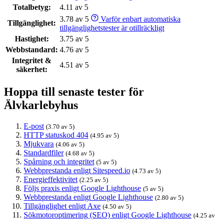
Totalbetyg:
4.11 av 5
3.78 av 5
Varför enbart automatiska
Tillgänglighet:
tillgänglighetstester är otillräckligt
Hastighet:
3.75 av 5
Webbstandard:
4.76 av 5
Integritet &
4.51 av 5
säkerhet:
Hoppa till senaste tester för
Älvkarlebyhus
E-post
(3.70 av 5)
HTTP statuskod 404
(4.95 av 5)
Mjukvara
(4.06 av 5)
Standardfiler
(4.68 av 5)
Spårning och integritet
(5 av 5)
Webbprestanda enligt Sitespeed.io
(4.73 av 5)
Energieffektivitet
(2.25 av 5)
Följs praxis enligt Google Lighthouse
(5 av 5)
Webbprestanda enligt Google Lighthouse
(2.80 av 5)
Tillgänglighet enligt Axe
(4.50 av 5)
Sökmotoroptimering (SEO) enligt Google Lighthouse
(4.25 av