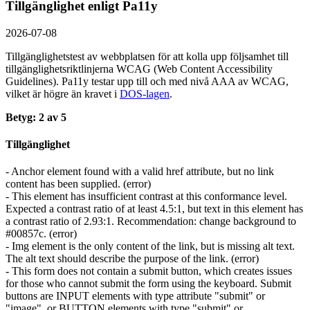
Tillgänglighet enligt Pa11y
2026-07-08
Tillgänglighetstest av webbplatsen för att kolla upp följsamhet till
tillgänglighets­riktlinjerna WCAG (Web Content Accessibility
Guidelines). Pa11y testar upp till och med nivå AAA av WCAG,
vilket är högre än kravet i
DOS-lagen
.
Betyg: 2 av 5
Tillgänglighet
- Anchor element found with a valid href attribute, but no link
content has been supplied. (error)
- This element has insufficient contrast at this conformance level.
Expected a contrast ratio of at least 4.5:1, but text in this element has
a contrast ratio of 2.93:1. Recommendation: change background to
#00857c. (error)
- Img element is the only content of the link, but is missing alt text.
The alt text should describe the purpose of the link. (error)
- This form does not contain a submit button, which creates issues
for those who cannot submit the form using the keyboard. Submit
buttons are INPUT elements with type attribute "submit" or
"image", or BUTTON elements with type "submit" or