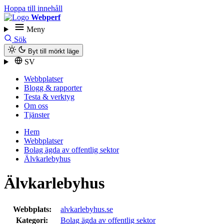
Hoppa till innehåll
Webperf
Meny
Sök
Byt till mörkt läge
SV
Webbplatser
Blogg & rapporter
Testa & verktyg
Om oss
Tjänster
Hem
Webbplatser
Bolag ägda av offentlig sektor
Älvkarlebyhus
Älvkarlebyhus
Webbplats:
alvkarlebyhus.se
Kategori:
Bolag ägda av offentlig sektor