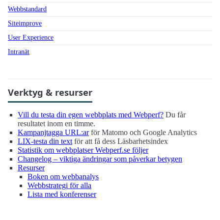
Webbstandard
Siteimprove
User Experience
Intranät
Verktyg & resurser
Vill du testa din egen webbplats med Webperf?
Du får
resultatet inom en timme.
Kampanjtagga URL:ar
för Matomo och Google Analytics
LIX-testa din text
för att få dess Läsbarhetsindex
Statistik om webbplatser Webperf.se följer
Changelog – viktiga ändringar som påverkar betygen
Resurser
Boken om webbanalys
Webbstrategi för alla
Lista med konferenser