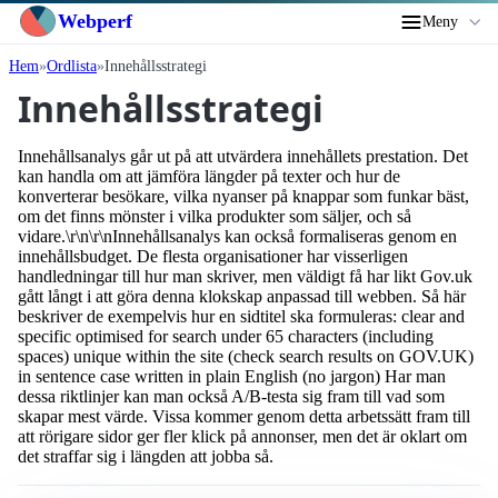
Webperf
Meny
Hem
Ordlista
Innehållsstrategi
Innehållsstrategi
Innehållsanalys går ut på att utvärdera innehållets prestation. Det
kan handla om att jämföra längder på texter och hur de
konverterar besökare, vilka nyanser på knappar som funkar bäst,
om det finns mönster i vilka produkter som säljer, och så
vidare.\r\n\r\nInnehållsanalys kan också formaliseras genom en
innehållsbudget. De flesta organisationer har visserligen
handledningar till hur man skriver, men väldigt få har likt Gov.uk
gått långt i att göra denna klokskap anpassad till webben. Så här
beskriver de exempelvis hur en sidtitel ska formuleras: clear and
specific optimised for search under 65 characters (including
spaces) unique within the site (check search results on GOV.UK)
in sentence case written in plain English (no jargon) Har man
dessa riktlinjer kan man också A/B-testa sig fram till vad som
skapar mest värde. Vissa kommer genom detta arbetssätt fram till
att rörigare sidor ger fler klick på annonser, men det är oklart om
det straffar sig i längden att jobba så.