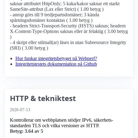
saknar attributet HttpOnly; 5 kaka/kakor saknar ett starkt
SameSite-attribut (Lax eller Strict) ( 1.00 betyg )
- anrop görs till 9 tredjepartsdomäner; 3 kända
spårningsdomäner kontaktas ( 1.00 betyg )
- headern Strict-Transport-Security (HSTS) saknas; headern
X-Content-Type-Options saknas eller är felaktig ( 3.00 betyg
)
- 4 skript eller stilmall(ar) läses in utan Subresource Integrity
(SRI) ( 3.00 betyg )
Hur funkar integritetsbetyget på Webperf?
Integritetstestets dokumentation på Github
HTTP & tekniktest
2026-07-13
Kontrollerar om webbplatsen stödjer IPv6, säkerhets­
standarden TLS och vilka versioner av HTTP.
Betyg: 3.64 av 5