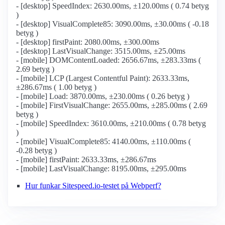
- [desktop] SpeedIndex: 2630.00ms, ±120.00ms ( 0.74 betyg
)
- [desktop] VisualComplete85: 3090.00ms, ±30.00ms ( -0.18
betyg )
- [desktop] firstPaint: 2080.00ms, ±300.00ms
- [desktop] LastVisualChange: 3515.00ms, ±25.00ms
- [mobile] DOMContentLoaded: 2656.67ms, ±283.33ms (
2.69 betyg )
- [mobile] LCP (Largest Contentful Paint): 2633.33ms,
±286.67ms ( 1.00 betyg )
- [mobile] Load: 3870.00ms, ±230.00ms ( 0.26 betyg )
- [mobile] FirstVisualChange: 2655.00ms, ±285.00ms ( 2.69
betyg )
- [mobile] SpeedIndex: 3610.00ms, ±210.00ms ( 0.78 betyg
)
- [mobile] VisualComplete85: 4140.00ms, ±110.00ms (
-0.28 betyg )
- [mobile] firstPaint: 2633.33ms, ±286.67ms
- [mobile] LastVisualChange: 8195.00ms, ±295.00ms
Hur funkar Sitespeed.io-testet på Webperf?