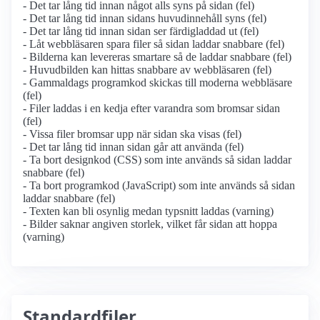
- Det tar lång tid innan något alls syns på sidan (fel)
- Det tar lång tid innan sidans huvudinnehåll syns (fel)
- Det tar lång tid innan sidan ser färdigladdad ut (fel)
- Låt webbläsaren spara filer så sidan laddar snabbare (fel)
- Bilderna kan levereras smartare så de laddar snabbare (fel)
- Huvudbilden kan hittas snabbare av webbläsaren (fel)
- Gammaldags programkod skickas till moderna webbläsare
(fel)
- Filer laddas i en kedja efter varandra som bromsar sidan
(fel)
- Vissa filer bromsar upp när sidan ska visas (fel)
- Det tar lång tid innan sidan går att använda (fel)
- Ta bort designkod (CSS) som inte används så sidan laddar
snabbare (fel)
- Ta bort programkod (JavaScript) som inte används så sidan
laddar snabbare (fel)
- Texten kan bli osynlig medan typsnitt laddas (varning)
- Bilder saknar angiven storlek, vilket får sidan att hoppa
(varning)
Standardfiler