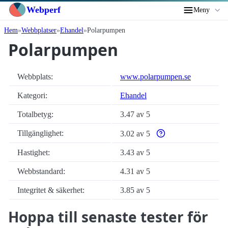
Webperf
Meny
Hem
Webbplatser
Ehandel
Polarpumpen
Polarpumpen
Webbplats:
www.polarpumpen.se
Kategori:
Ehandel
Totalbetyg:
3.47 av 5
Tillgänglighet:
3.02 av 5
Varför enbart automatisk
Hastighet:
3.43 av 5
Webbstandard:
4.31 av 5
Integritet & säkerhet:
3.85 av 5
Hoppa till senaste tester för