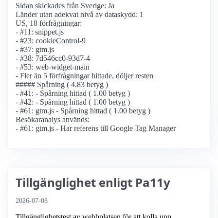
Sidan skickades från Sverige: Ja
Länder utan adekvat nivå av dataskydd: 1
US, 18 förfrågningar:
- #11: snippet.js
- #23: cookieControl-9
- #37: gtm.js
- #38: 7d546cc0-93d7-4
- #53: web-widget-main
- Fler än 5 förfrågningar hittade, döljer resten
##### Spårning ( 4.83 betyg )
- #41: - Spårning hittad ( 1.00 betyg )
- #42: - Spårning hittad ( 1.00 betyg )
- #61: gtm.js - Spårning hittad ( 1.00 betyg )
Besökaranalys används:
- #61: gtm.js - Har referens till Google Tag Manager
Tillgänglighet enligt Pa11y
2026-07-08
Tillgänglighetstest av webbplatsen för att kolla upp