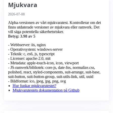
Mjukvara
2026-07-08
Alpha-versionen av vårt mjukvaratest. Kontrollerar om det
finns utdaterade versioner av mjukvara eller ramverk. Det
vill säga potentiella säkerhetsrisker.
Betyg: 3.98 av 5
- Webbserver: iis, nginx
- Operativsystem: windows-server
- Teknik: c, es6, js, typescript
- Licenser: apache-2.0, mit
- Metadata: apple-touch-icon, icon, viewport
- JS-ramverk/bibliotek: core-js, date-fns, normalize.css,
polished, react, styled-components, suit-arrange, suit-base,
suit-button, suit-button-group, suit-utils-link, util, uuid
- Bildformat: ico, jpeg, jpg, png, svg
Hur funkar mjukvarutestet?
Mjukvarutestets dokumentation på Github