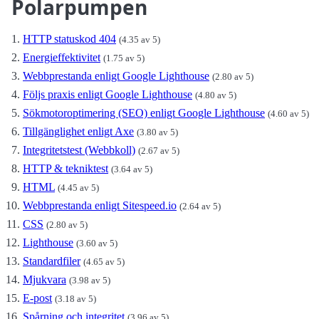
Polarpumpen
HTTP statuskod 404
(4.35 av 5)
Energieffektivitet
(1.75 av 5)
Webbprestanda enligt Google Lighthouse
(2.80 av 5)
Följs praxis enligt Google Lighthouse
(4.80 av 5)
Sökmotoroptimering (SEO) enligt Google Lighthouse
(4.60 av 5)
Tillgänglighet enligt Axe
(3.80 av 5)
Integritetstest (Webbkoll)
(2.67 av 5)
HTTP & tekniktest
(3.64 av 5)
HTML
(4.45 av 5)
Webbprestanda enligt Sitespeed.io
(2.64 av 5)
CSS
(2.80 av 5)
Lighthouse
(3.60 av 5)
Standardfiler
(4.65 av 5)
Mjukvara
(3.98 av 5)
E-post
(3.18 av 5)
Spårning och integritet
(3.96 av 5)