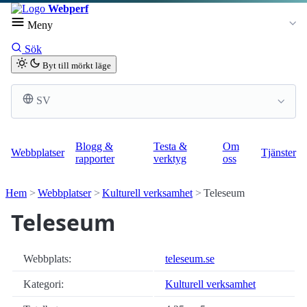
Webperf
Meny
Sök
Byt till mörkt läge
SV
Blogg &
Testa &
Om
Webbplatser
Tjänster
rapporter
verktyg
oss
Hem
Webbplatser
Kulturell verksamhet
Teleseum
Teleseum
Webbplats:
teleseum.se
Kategori:
Kulturell verksamhet