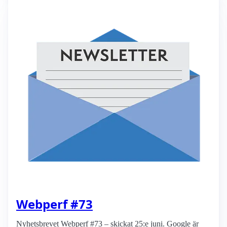
Webperf #73
Nyhetsbrevet Webperf #73 – skickat 25:e juni. Google är