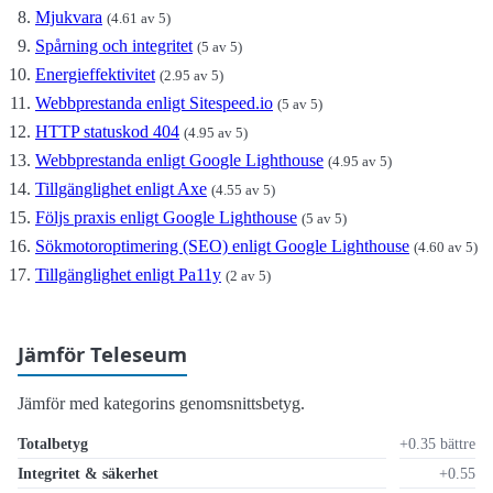
Mjukvara
(4.61 av 5)
Spårning och integritet
(5 av 5)
Energieffektivitet
(2.95 av 5)
Webbprestanda enligt Sitespeed.io
(5 av 5)
HTTP statuskod 404
(4.95 av 5)
Webbprestanda enligt Google Lighthouse
(4.95 av 5)
Tillgänglighet enligt Axe
(4.55 av 5)
Följs praxis enligt Google Lighthouse
(5 av 5)
Sökmotoroptimering (SEO) enligt Google Lighthouse
(4.60 av 5)
Tillgänglighet enligt Pa11y
(2 av 5)
Jämför Teleseum
Jämför med kategorins genomsnittsbetyg.
Totalbetyg
+0.35 bättre
Integritet & säkerhet
+0.55