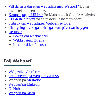
Vill du testa din egen webbplats med Webperf?
Du får
resultatet inom en timme.
Kampanjtagga URL:ar
för Matomo och Google Analytics
LIX-testa din text
för att få dess Läsbarhetsindex
Statistik om webbplatser Webperf.se följer
Changelog – viktiga ändringar som påverkar betygen
Resurser
Boken om webbanalys
Webbstrategi för alla
Lista med konferenser
Följ Webperf
Webperfs nyhetsbrev
Prenumerera på Webperf via RSS
Webperf på
Mastodon
Webperf på LinkedIn
GitHub
Webperf på Slack