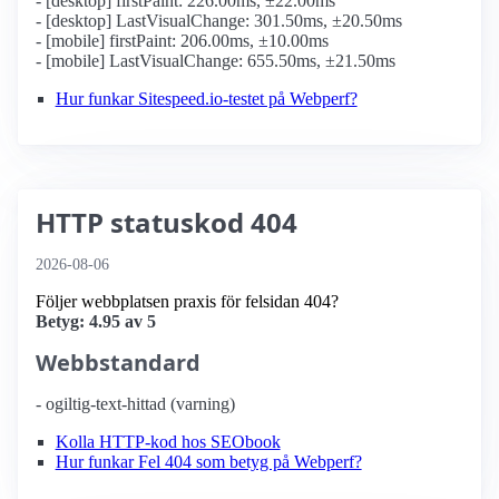
- [desktop] firstPaint: 226.00ms, ±22.00ms
- [desktop] LastVisualChange: 301.50ms, ±20.50ms
- [mobile] firstPaint: 206.00ms, ±10.00ms
- [mobile] LastVisualChange: 655.50ms, ±21.50ms
Hur funkar Sitespeed.io-testet på Webperf?
HTTP statuskod 404
2026-08-06
Följer webbplatsen praxis för felsidan 404?
Betyg: 4.95 av 5
Webbstandard
- ogiltig-text-hittad (varning)
Kolla HTTP-kod hos SEObook
Hur funkar Fel 404 som betyg på Webperf?