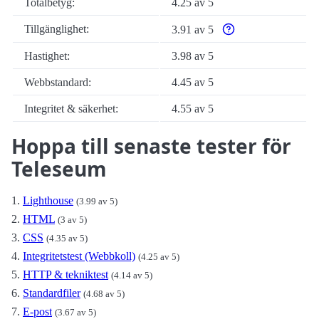
Totalbetyg:
4.25 av 5
Tillgänglighet:
3.91 av 5
Varför enbart automatis
Hastighet:
3.98 av 5
Webbstandard:
4.45 av 5
Integritet & säkerhet:
4.55 av 5
Hoppa till senaste tester för
Teleseum
Lighthouse
(3.99 av 5)
HTML
(3 av 5)
CSS
(4.35 av 5)
Integritetstest (Webbkoll)
(4.25 av 5)
HTTP & tekniktest
(4.14 av 5)
Standardfiler
(4.68 av 5)
E-post
(3.67 av 5)