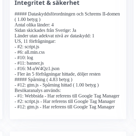
Integritet & säkerhet
##### Dataskyddsförordningen och Schrems II-domen
( 1.00 betyg )
Antal olika länder: 4
Sidan skickades från Sverige: Ja
Länder utan adekvat nivå av dataskydd: 1
US, 11 förfrågningar:
- #2: script.js
- #6: all.min.css
- #10: log
- #11: banner.js
- #16: M-uW4Qz1.json
- Fler än 5 förfrågningar hittade, döljer resten
##### Spårning ( 4.83 betyg )
- #12: gtm.js - Spårning hittad ( 1.00 betyg )
Besökaranalys används:
- #1: Webbsida - Har referens till Google Tag Manager
- #2: script.js - Har referens till Google Tag Manager
- #12: gtm.js - Har referens till Google Tag Manager