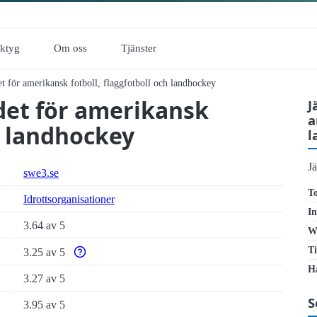
rktyg
Om oss
Tjänster
för amerikansk fotboll, flaggfotboll och landhockey
det för amerikansk
J
a
ch landhockey
l
J
swe3.se
To
Idrottsorganisationer
In
3.64 av 5
W
Ti
3.25 av 5
Varför enbart automatiska tillgänglighetstester är otillrä
Ha
3.27 av 5
S
3.95 av 5