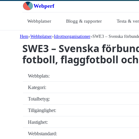
Webperf
Webbplatser
Blogg & rapporter
Testa & ve
Hem
Webbplatser
Idrottsorganisationer
SWE3 – Svenska förbundet 
SWE3 – Svenska förbun
fotboll, flaggfotboll o
Webbplats:
Kategori:
Totalbetyg:
Tillgänglighet:
Hastighet:
Webbstandard: