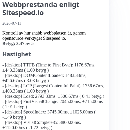
Webbprestanda enligt
Sitespeed.io
2026-07-11
Kontroll av hur snabb webbplatsen är, genom
opensource-verktyget Sitespeed.io.
Betyg: 3.47 av 5
Hastighet
- [desktop] TTFB (Time to First Byte): 1176.67ms,
±443.33ms ( 1.00 betyg )
- [desktop] DOMContentLoaded: 1483.33ms,
±456.67ms ( 3.03 betyg )
- [desktop] LCP (Largest Contentful Paint): 1756.67ms,
±403.33ms ( 1.00 betyg )
- [desktop] Load: 2793.33ms, ±506.67ms ( 0.41 betyg )
- [desktop] FirstVisualChange: 2045.00ms, ±715.00ms
( 1.91 betyg )
- [desktop] SpeedIndex: 3745.00ms, ±1025.00ms (
-1.49 betyg )
- [desktop] VisualComplete85: 3860.00ms,
±1120.00ms ( -1.72 betyg )