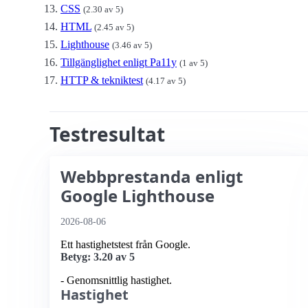
CSS
(2.30 av 5)
HTML
(2.45 av 5)
Lighthouse
(3.46 av 5)
Tillgänglighet enligt Pa11y
(1 av 5)
HTTP & tekniktest
(4.17 av 5)
Testresultat
Webbprestanda enligt
Google Lighthouse
2026-08-06
Ett hastighetstest från Google.
Betyg: 3.20 av 5
- Genomsnittlig hastighet.
Hastighet