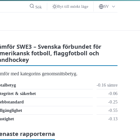
Byt till mörkt läge
SV
Sök
ämför SWE3 – Svenska förbundet för
merikansk fotboll, flaggfotboll och
andhockey
ämför med kategorins genomsnittsbetyg.
talbetyg
-0.16 sämre
tegritet & säkerhet
-0.06
ebbstandard
-0.25
llgänglighet
-0.55
ckligt
stighet
-0.13
enaste rapporterna