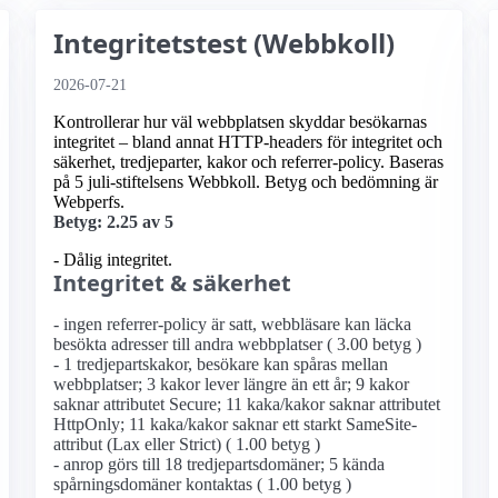
Integritetstest (Webbkoll)
2026-07-21
Kontrollerar hur väl webbplatsen skyddar besökarnas
integritet – bland annat HTTP-headers för integritet och
säkerhet, tredjeparter, kakor och referrer-policy. Baseras
på 5 juli-stiftelsens Webbkoll. Betyg och bedömning är
Webperfs.
Betyg: 2.25 av 5
- Dålig integritet.
Integritet & säkerhet
- ingen referrer-policy är satt, webbläsare kan läcka
besökta adresser till andra webbplatser ( 3.00 betyg )
- 1 tredjepartskakor, besökare kan spåras mellan
webbplatser; 3 kakor lever längre än ett år; 9 kakor
saknar attributet Secure; 11 kaka/kakor saknar attributet
HttpOnly; 11 kaka/kakor saknar ett starkt SameSite-
attribut (Lax eller Strict) ( 1.00 betyg )
- anrop görs till 18 tredjepartsdomäner; 5 kända
spårningsdomäner kontaktas ( 1.00 betyg )