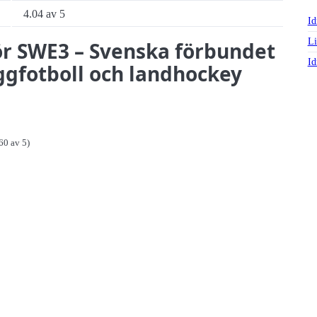
4.04 av 5
Id
Li
för SWE3 – Svenska förbundet
Id
aggfotboll och landhockey
60 av 5)