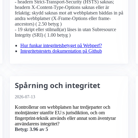
- headern Strict-Transport-Security (HSTS) saknas;
headern X-Content-Type-Options saknas eller är
felaktig; skydd saknas mot att webbplatsen bäddas in på
andra webbplatser (X-Frame-Options eller frame-
ancestors) ( 2.50 betyg )
- 19 skript eller stilmall(ar) läses in utan Subresource
Integrity (SRI) ( 1.00 betyg )
Hur funkar integritetsbetyget på Webperf?
Integritetstestets dokumentation på Github
Spårning och integritet
2026-07-13
Kontrollerar om webbplatsen har tredjeparter och
molntjänster utanför EU:s jurisdiktion, och om
fingerprint-teknik används eller annat som äventyrar
användarens integritet?
Betyg: 3.96 av 5