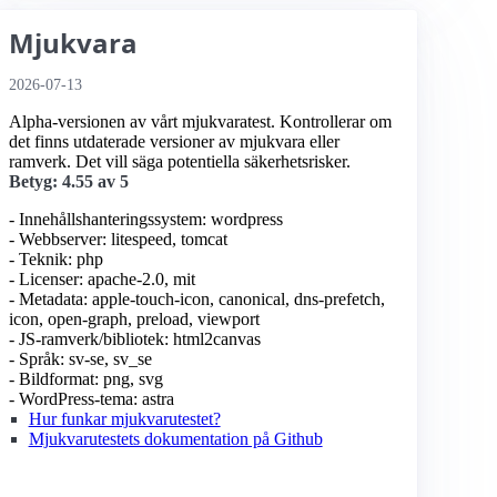
Mjukvara
2026-07-13
Alpha-versionen av vårt mjukvaratest. Kontrollerar om
det finns utdaterade versioner av mjukvara eller
ramverk. Det vill säga potentiella säkerhetsrisker.
Betyg: 4.55 av 5
- Innehållshanteringssystem: wordpress
- Webbserver: litespeed, tomcat
- Teknik: php
- Licenser: apache-2.0, mit
- Metadata: apple-touch-icon, canonical, dns-prefetch,
icon, open-graph, preload, viewport
- JS-ramverk/bibliotek: html2canvas
- Språk: sv-se, sv_se
- Bildformat: png, svg
- WordPress-tema: astra
Hur funkar mjukvarutestet?
Mjukvarutestets dokumentation på Github