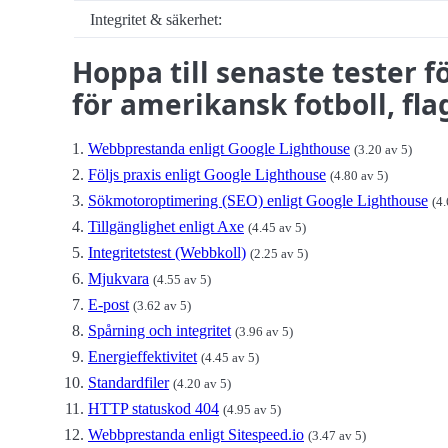
Integritet & säkerhet:
Hoppa till senaste tester 
för amerikansk fotboll, fl
Webbprestanda enligt Google Lighthouse
(3.20 av 5)
Följs praxis enligt Google Lighthouse
(4.80 av 5)
Sökmotoroptimering (SEO) enligt Google Lighthouse
(4.
Tillgänglighet enligt Axe
(4.45 av 5)
Integritetstest (Webbkoll)
(2.25 av 5)
Mjukvara
(4.55 av 5)
E-post
(3.62 av 5)
Spårning och integritet
(3.96 av 5)
Energieffektivitet
(4.45 av 5)
Standardfiler
(4.20 av 5)
HTTP statuskod 404
(4.95 av 5)
Webbprestanda enligt Sitespeed.io
(3.47 av 5)