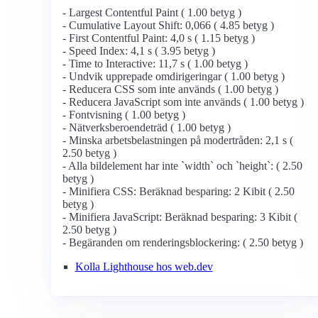
- Largest Contentful Paint ( 1.00 betyg )
- Cumulative Layout Shift: 0,066 ( 4.85 betyg )
- First Contentful Paint: 4,0 s ( 1.15 betyg )
- Speed Index: 4,1 s ( 3.95 betyg )
- Time to Interactive: 11,7 s ( 1.00 betyg )
- Undvik upprepade omdirigeringar ( 1.00 betyg )
- Reducera CSS som inte används ( 1.00 betyg )
- Reducera JavaScript som inte används ( 1.00 betyg )
- Fontvisning ( 1.00 betyg )
- Nätverksberoendeträd ( 1.00 betyg )
- Minska arbetsbelastningen på modertråden: 2,1 s (
2.50 betyg )
- Alla bildelement har inte `width` och `height`: ( 2.50
betyg )
- Minifiera CSS: Beräknad besparing: 2 Kibit ( 2.50
betyg )
- Minifiera JavaScript: Beräknad besparing: 3 Kibit (
2.50 betyg )
- Begäranden om renderingsblockering: ( 2.50 betyg )
Kolla Lighthouse hos web.dev