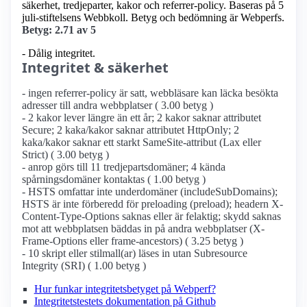
säkerhet, tredjeparter, kakor och referrer-policy. Baseras på 5
juli-stiftelsens Webbkoll. Betyg och bedömning är Webperfs.
Betyg: 2.71 av 5
- Dålig integritet.
Integritet & säkerhet
- ingen referrer-policy är satt, webbläsare kan läcka besökta
adresser till andra webbplatser ( 3.00 betyg )
- 2 kakor lever längre än ett år; 2 kakor saknar attributet
Secure; 2 kaka/kakor saknar attributet HttpOnly; 2
kaka/kakor saknar ett starkt SameSite-attribut (Lax eller
Strict) ( 3.00 betyg )
- anrop görs till 11 tredjepartsdomäner; 4 kända
spårningsdomäner kontaktas ( 1.00 betyg )
- HSTS omfattar inte underdomäner (includeSubDomains);
HSTS är inte förberedd för preloading (preload); headern X-
Content-Type-Options saknas eller är felaktig; skydd saknas
mot att webbplatsen bäddas in på andra webbplatser (X-
Frame-Options eller frame-ancestors) ( 3.25 betyg )
- 10 skript eller stilmall(ar) läses in utan Subresource
Integrity (SRI) ( 1.00 betyg )
Hur funkar integritetsbetyget på Webperf?
Integritetstestets dokumentation på Github