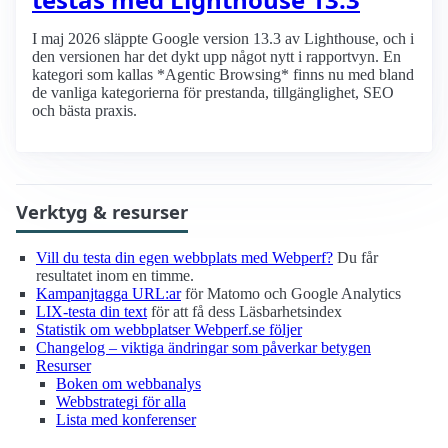
I maj 2026 släppte Google version 13.3 av Lighthouse, och i
den versionen har det dykt upp något nytt i rapportvyn. En
kategori som kallas *Agentic Browsing* finns nu med bland
de vanliga kategorierna för prestanda, tillgänglighet, SEO
och bästa praxis.
Verktyg & resurser
Vill du testa din egen webbplats med Webperf?
Du får
resultatet inom en timme.
Kampanjtagga URL:ar
för Matomo och Google Analytics
LIX-testa din text
för att få dess Läsbarhetsindex
Statistik om webbplatser Webperf.se följer
Changelog – viktiga ändringar som påverkar betygen
Resurser
Boken om webbanalys
Webbstrategi för alla
Lista med konferenser