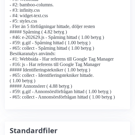
- #2: bamboo-columns.
- #3: infinity.css
- #4: widget-text.css
- #5: styles.css
- Fler än 5 förfrågningar hittade, döljer resten
##### Spårning ( 4.82 betyg )
- #46: e-202629.js - Spårning hittad ( 1.00 betyg )
- #59: g.gif - Spårning hittad ( 1.00 betyg )
- #65: collect - Spårning hittad ( 1.00 betyg )
Besökaranalys används:
- #1: Webbsida - Har referens till Google Tag Manager
- #16: js - Har referens till Google Tag Manager
##### Identifierings­tekniker ( 1.00 betyg )
- #65: collect - Identifierings­tekniker hittade.
( 1.00 betyg )
##### Annonsörer ( 4.88 betyg )
- #59: g.gif - Annonsörs­förfrågan hittad ( 1.00 betyg )
- #65: collect - Annonsörs­förfrågan hittad ( 1.00 betyg )
Standardfiler