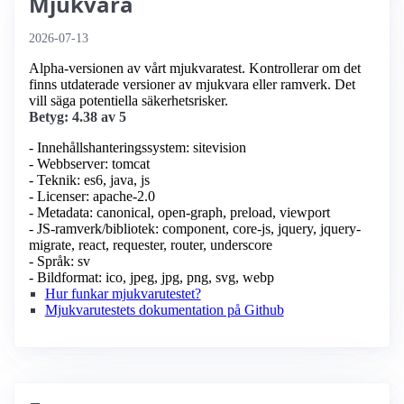
Mjukvara
2026-07-13
Alpha-versionen av vårt mjukvaratest. Kontrollerar om det
finns utdaterade versioner av mjukvara eller ramverk. Det
vill säga potentiella säkerhetsrisker.
Betyg: 4.38 av 5
- Innehållshanteringssystem: sitevision
- Webbserver: tomcat
- Teknik: es6, java, js
- Licenser: apache-2.0
- Metadata: canonical, open-graph, preload, viewport
- JS-ramverk/bibliotek: component, core-js, jquery, jquery-
migrate, react, requester, router, underscore
- Språk: sv
- Bildformat: ico, jpeg, jpg, png, svg, webp
Hur funkar mjukvarutestet?
Mjukvarutestets dokumentation på Github