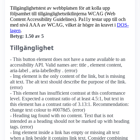
Tillgänglighetstest av webbplatsen för att kolla upp
följsamhet till tillgänglighets­riktlinjerna WCAG (Web
Content Accessibility Guidelines). Pa11y testar upp till och
med nivå AAA av WCAG, vilket är högre än kravet i
DOS-
lagen
.
Betyg: 1.50 av 5
Tillgänglighet
- This button element does not have a name available to an
accessibility API. Valid names are: title , element content,
aria-label , aria-labelledby . (error)
- Img element is the only content of the link, but is missing
alt text. The alt text should describe the purpose of the link.
(error)
- This element has insufficient contrast at this conformance
level. Expected a contrast ratio of at least 4.5:1, but text in
this element has a contrast ratio of 3.13:1. Recommendation:
change text colour to #0078d5. (error)
- Heading tag found with no content. Text that is not
intended as a heading should not be marked up with heading
tags. (error)
- Img element inside a link has empty or missing alt text
when a link beside it contains link text. Consider combining