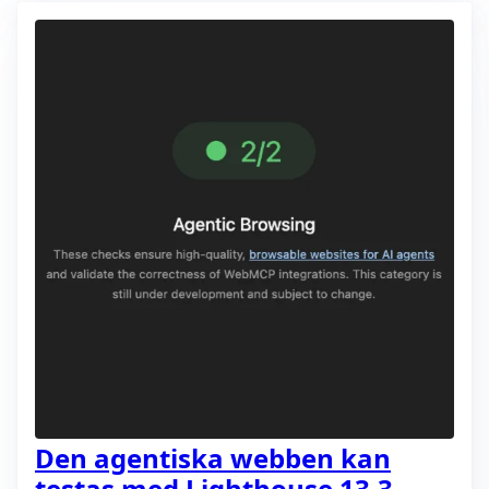
Den agentiska webben kan
testas med Lighthouse 13.3