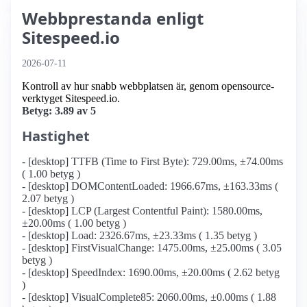
Webbprestanda enligt
Sitespeed.io
2026-07-11
Kontroll av hur snabb webbplatsen är, genom opensource-
verktyget Sitespeed.io.
Betyg: 3.89 av 5
Hastighet
- [desktop] TTFB (Time to First Byte): 729.00ms, ±74.00ms
( 1.00 betyg )
- [desktop] DOMContentLoaded: 1966.67ms, ±163.33ms (
2.07 betyg )
- [desktop] LCP (Largest Contentful Paint): 1580.00ms,
±20.00ms ( 1.00 betyg )
- [desktop] Load: 2326.67ms, ±23.33ms ( 1.35 betyg )
- [desktop] FirstVisualChange: 1475.00ms, ±25.00ms ( 3.05
betyg )
- [desktop] SpeedIndex: 1690.00ms, ±20.00ms ( 2.62 betyg
)
- [desktop] VisualComplete85: 2060.00ms, ±0.00ms ( 1.88