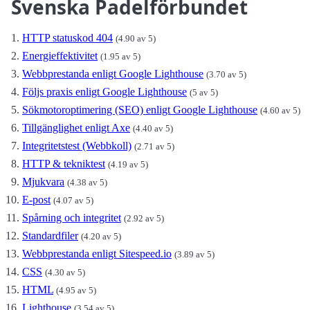
Svenska Padelförbundet
HTTP statuskod 404
(4.90 av 5)
Energieffektivitet
(1.95 av 5)
Webbprestanda enligt Google Lighthouse
(3.70 av 5)
Följs praxis enligt Google Lighthouse
(5 av 5)
Sökmotoroptimering (SEO) enligt Google Lighthouse
(4.60 av 5)
Tillgänglighet enligt Axe
(4.40 av 5)
Integritetstest (Webbkoll)
(2.71 av 5)
HTTP & tekniktest
(4.19 av 5)
Mjukvara
(4.38 av 5)
E-post
(4.07 av 5)
Spårning och integritet
(2.92 av 5)
Standardfiler
(4.20 av 5)
Webbprestanda enligt Sitespeed.io
(3.89 av 5)
CSS
(4.30 av 5)
HTML
(4.95 av 5)
Lighthouse
(3.54 av 5)