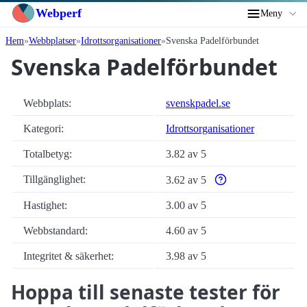
Webperf
Meny
Hem
Webbplatser
Idrottsorganisationer
Svenska Padelförbundet
Svenska Padelförbundet
Webbplats:
svenskpadel.se
Kategori:
Idrottsorganisationer
Totalbetyg:
3.82 av 5
Tillgänglighet:
3.62 av 5
Varför enbart automatis
Hastighet:
3.00 av 5
Webbstandard:
4.60 av 5
Integritet & säkerhet:
3.98 av 5
Hoppa till senaste tester för