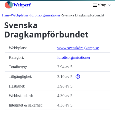
Webperf
Meny
Hem
Webbplatser
Idrottsorganisationer
Svenska Dragkampförbundet
Svenska
Dragkampförbundet
Webbplats:
www.svenskdragkamp.se
Kategori:
Idrottsorganisationer
Totalbetyg:
3.94 av 5
Tillgänglighet:
3.19 av 5
Varför enbart automatiska 
Hastighet:
3.98 av 5
Webbstandard:
4.30 av 5
Integritet & säkerhet:
4.38 av 5