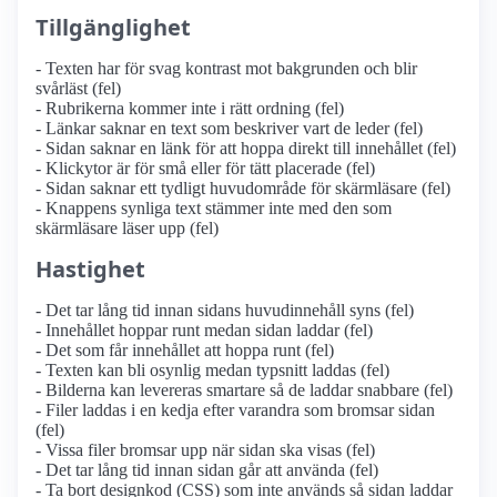
Tillgänglighet
- Texten har för svag kontrast mot bakgrunden och blir
svårläst (fel)
- Rubrikerna kommer inte i rätt ordning (fel)
- Länkar saknar en text som beskriver vart de leder (fel)
- Sidan saknar en länk för att hoppa direkt till innehållet (fel)
- Klickytor är för små eller för tätt placerade (fel)
- Sidan saknar ett tydligt huvudområde för skärmläsare (fel)
- Knappens synliga text stämmer inte med den som
skärmläsare läser upp (fel)
Hastighet
- Det tar lång tid innan sidans huvudinnehåll syns (fel)
- Innehållet hoppar runt medan sidan laddar (fel)
- Det som får innehållet att hoppa runt (fel)
- Texten kan bli osynlig medan typsnitt laddas (fel)
- Bilderna kan levereras smartare så de laddar snabbare (fel)
- Filer laddas i en kedja efter varandra som bromsar sidan
(fel)
- Vissa filer bromsar upp när sidan ska visas (fel)
- Det tar lång tid innan sidan går att använda (fel)
- Ta bort designkod (CSS) som inte används så sidan laddar