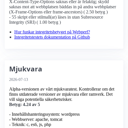
X-Content-Type-Options saknas eller är felaktig; skydd
saknas mot att webbplatsen bäddas in på andra webbplatser
(X-Frame-Options eller frame-ancestors) ( 2.50 betyg )
- 55 skript eller stilmall(ar) läses in utan Subresource
Integrity (SRI) ( 1.00 betyg )
Hur funkar integritetsbetyget på Webperf?
Integritetstestets dokumentation på Github
Mjukvara
2026-07-13
Alpha-versionen av vårt mjukvaratest. Kontrollerar om det
finns utdaterade versioner av mjukvara eller ramverk. Det
vill säga potentiella säkerhetsrisker.
Betyg: 4.24 av 5
- Innehållshanteringssystem: wordpress
- Webbserver: apache, tomcat
- Teknik: c, es6, js, php