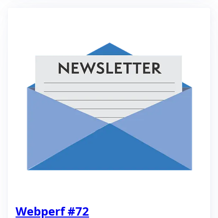
Webperf #72