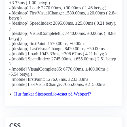
±3.33ms ( 1.00 betyg )
- [desktop] Load: 2270.00ms, ±90.00ms ( 1.46 betyg )
- [desktop] FirstVisualChange: 1580.00ms, ±20.00ms ( 2.84
betyg )
- [desktop] SpeedIndex: 2895.00ms, ±25.00ms ( 0.21 betyg
)
- [desktop] VisualComplete85: 7440.00ms, ±0.00ms ( -8.88
betyg )
- [desktop] firstPaint: 1570.00ms, ±0.00ms
- [desktop] LastVisualChange: 8420.00ms, ±50.00ms
- [mobile] Load: 1943.33ms, ±306.67ms ( 4.11 betyg )
- [mobile] SpeedIndex: 2745.00ms, ±655.00ms ( 2.51 betyg
)
- [mobile] VisualComplete85: 6770.00ms, ±400.00ms (
-5.54 betyg )
- [mobile] firstPaint: 1276.67ms, ±233.33ms
- [mobile] LastVisualChange: 7055.00ms, ±215.00ms
Hur funkar Sitespeed.io-testet på Webperf?
CSS