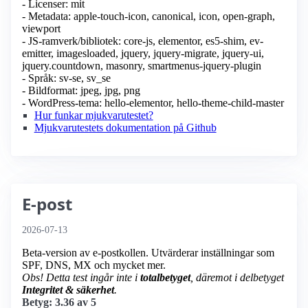
- Licenser: mit
- Metadata: apple-touch-icon, canonical, icon, open-graph,
viewport
- JS-ramverk/bibliotek: core-js, elementor, es5-shim, ev-
emitter, imagesloaded, jquery, jquery-migrate, jquery-ui,
jquery.countdown, masonry, smartmenus-jquery-plugin
- Språk: sv-se, sv_se
- Bildformat: jpeg, jpg, png
- WordPress-tema: hello-elementor, hello-theme-child-master
Hur funkar mjukvarutestet?
Mjukvarutestets dokumentation på Github
E-post
2026-07-13
Beta-version av e-postkollen. Utvärderar inställningar som
SPF, DNS, MX och mycket mer.
Obs! Detta test ingår inte i
totalbetyget
, däremot i delbetyget
Integritet & säkerhet
.
Betyg: 3.36 av 5