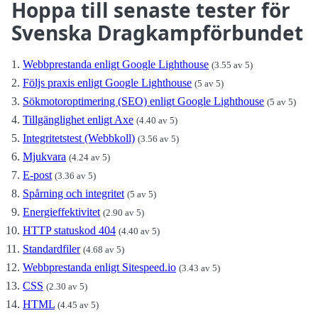
Hoppa till senaste tester för
Svenska Dragkampförbundet
Webbprestanda enligt Google Lighthouse
(3.55 av 5)
Följs praxis enligt Google Lighthouse
(5 av 5)
Sökmotoroptimering (SEO) enligt Google Lighthouse
(5 av 5)
Tillgänglighet enligt Axe
(4.40 av 5)
Integritetstest (Webbkoll)
(3.56 av 5)
Mjukvara
(4.24 av 5)
E-post
(3.36 av 5)
Spårning och integritet
(5 av 5)
Energieffektivitet
(2.90 av 5)
HTTP statuskod 404
(4.40 av 5)
Standardfiler
(4.68 av 5)
Webbprestanda enligt Sitespeed.io
(3.43 av 5)
CSS
(2.30 av 5)
HTML
(4.45 av 5)