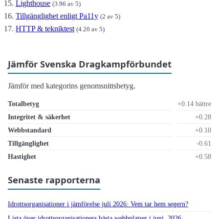
Lighthouse
(3.96 av 5)
Tillgänglighet enligt Pa11y
(2 av 5)
HTTP & tekniktest
(4.20 av 5)
Jämför Svenska Dragkampförbundet
Jämför med kategorins genomsnittsbetyg.
Totalbetyg
+0.14 bättre
Integritet & säkerhet
+0.28
Webbstandard
+0.10
Tillgänglighet
-0.61
Hastighet
+0.58
Senaste rapporterna
Idrottsorganisationer i jämförelse juli 2026: Vem tar hem segern?
Lista över idrottsorganisationers bästa webbplatser i juni, 2026