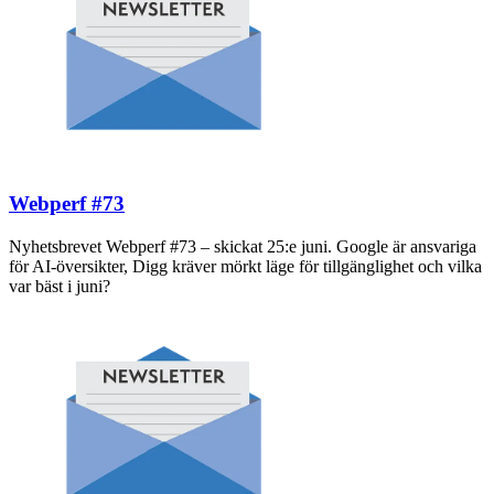
Webperf #73
Nyhetsbrevet Webperf #73 – skickat 25:e juni. Google är ansvariga
för AI-översikter, Digg kräver mörkt läge för tillgänglighet och vilka
var bäst i juni?