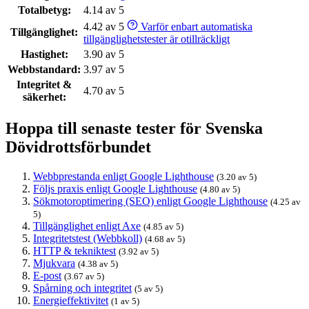
Totalbetyg:
4.14 av 5
4.42 av 5
Varför enbart automatiska
Tillgänglighet:
tillgänglighetstester är otillräckligt
Hastighet:
3.90 av 5
Webbstandard:
3.97 av 5
Integritet &
4.70 av 5
säkerhet:
Hoppa till senaste tester för Svenska
Dövidrottsförbundet
Webbprestanda enligt Google Lighthouse
(3.20 av 5)
Följs praxis enligt Google Lighthouse
(4.80 av 5)
Sökmotoroptimering (SEO) enligt Google Lighthouse
(4.25 av
5)
Tillgänglighet enligt Axe
(4.85 av 5)
Integritetstest (Webbkoll)
(4.68 av 5)
HTTP & tekniktest
(3.92 av 5)
Mjukvara
(4.38 av 5)
E-post
(3.67 av 5)
Spårning och integritet
(5 av 5)
Energieffektivitet
(1 av 5)