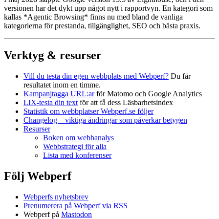
versionen har det dykt upp något nytt i rapportvyn. En kategori som
kallas *Agentic Browsing* finns nu med bland de vanliga
kategorierna för prestanda, tillgänglighet, SEO och bästa praxis.
Verktyg & resurser
Vill du testa din egen webbplats med Webperf?
Du får
resultatet inom en timme.
Kampanjtagga URL:ar
för Matomo och Google Analytics
LIX-testa din text
för att få dess Läsbarhetsindex
Statistik om webbplatser Webperf.se följer
Changelog – viktiga ändringar som påverkar betygen
Resurser
Boken om webbanalys
Webbstrategi för alla
Lista med konferenser
Följ Webperf
Webperfs nyhetsbrev
Prenumerera på Webperf via RSS
Webperf på
Mastodon