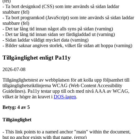
(fel)
- Ta bort designkod (CSS) som inte används så sidan laddar
snabbare (fel)
- Ta bort programkod (JavaScript) som inte används så sidan laddar
snabbare (fel)
- Det tar lång tid innan något alls syns på sidan (varning)
- Det tar lång tid innan sidan ser färdigladdad ut (varning)
- Sidan laddar väldigt mycket data (varning)
- Bilder saknar angiven storlek, vilket får sidan att hoppa (varning)
Tillgänglighet enligt Pa11y
2026-07-08
Tillgänglighetstest av webbplatsen för att kolla upp följsamhet till
tillgänglighets­riktlinjerna WCAG (Web Content Accessibility
Guidelines). Pa11y testar upp till och med nivå AAA av WCAG,
vilket är högre än kravet i
DOS-lagen
.
Betyg: 4 av 5
Tillgänglighet
- This link points to a named anchor "main" within the document,
but no anchor exists with that name. (error)