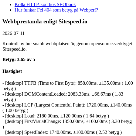
Kolla HTTP-kod hos SEObook
Hur funkar Fel 404 som betyg på Webperf?
Webbprestanda enligt Sitespeed.io
2026-07-11
Kontroll av hur snabb webbplatsen är, genom opensource-verktyget
Sitespeed.io.
Betyg: 3.65 av 5
Hastighet
- [desktop] TTFB (Time to First Byte): 858.00ms, ±135.00ms ( 1.00
betyg )
- [desktop] DOMContentLoaded: 2083.33ms, ±66.67ms ( 1.83
betyg )
- [desktop] LCP (Largest Contentful Paint): 1720.00ms, ±140.00ms
( 1.00 betyg )
- [desktop] Load: 2180.00ms, ±120.00ms ( 1.64 betyg )
- [desktop] FirstVisualChange: 1350.00ms, ±100.00ms ( 3.30 betyg
)
- [desktop] SpeedIndex: 1740.00ms, ±100.00ms ( 2.52 betyg )