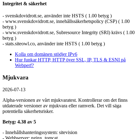
Integritet & säkerhet
- svenskdovidrott.se, använder inte HSTS ( 1.00 betyg )
- www.svenskdovidrott.se, innehållssäkerhetspolicy (CSP) ( 1.00
betyg )
- www.svenskdovidrott.se, Subresource Integrity (SRI) krävs ( 1.00
betyg )
- stats.siteowl.co, använder inte HSTS ( 1.00 betyg )
Kolla om domänen stödjer IPv6
Hur funkar HTTP, HTTP över SSL, IP, TLS & ESNI på
Webperf?
Mjukvara
2026-07-13
Alpha-versionen av vårt mjukvaratest. Kontrollerar om det finns
utdaterade versioner av mjukvara eller ramverk. Det vill säga
potentiella säkerhetsrisker.
Betyg: 4.38 av 5
- Innehållshanteringssystem: sitevision
- Webbserver: nginx, tomcat