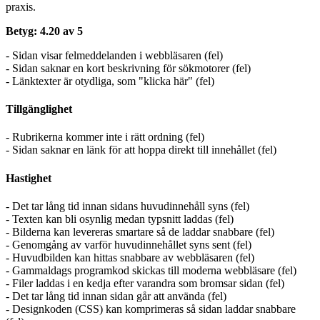
praxis.
Betyg: 4.20 av 5
- Sidan visar felmeddelanden i webbläsaren (fel)
- Sidan saknar en kort beskrivning för sökmotorer (fel)
- Länktexter är otydliga, som "klicka här" (fel)
Tillgänglighet
- Rubrikerna kommer inte i rätt ordning (fel)
- Sidan saknar en länk för att hoppa direkt till innehållet (fel)
Hastighet
- Det tar lång tid innan sidans huvudinnehåll syns (fel)
- Texten kan bli osynlig medan typsnitt laddas (fel)
- Bilderna kan levereras smartare så de laddar snabbare (fel)
- Genomgång av varför huvudinnehållet syns sent (fel)
- Huvudbilden kan hittas snabbare av webbläsaren (fel)
- Gammaldags programkod skickas till moderna webbläsare (fel)
- Filer laddas i en kedja efter varandra som bromsar sidan (fel)
- Det tar lång tid innan sidan går att använda (fel)
- Designkoden (CSS) kan komprimeras så sidan laddar snabbare