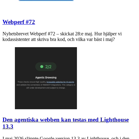
Webperf #72
Nyhetsbrevet Webperf #72 – skickat 28:e maj. Hur hjälper vi
kodassistenter att skriva bra kod, och vilka var bäst i maj?
Den agentiska webben kan testas med Lighthouse
13.3
I maj 2026 släppte Google version 13.3 av Lighthouse, och i den