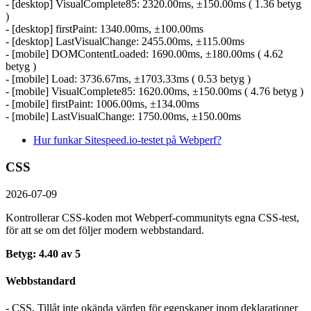
- [desktop] VisualComplete85: 2320.00ms, ±150.00ms ( 1.36 betyg
)
- [desktop] firstPaint: 1340.00ms, ±100.00ms
- [desktop] LastVisualChange: 2455.00ms, ±115.00ms
- [mobile] DOMContentLoaded: 1690.00ms, ±180.00ms ( 4.62
betyg )
- [mobile] Load: 3736.67ms, ±1703.33ms ( 0.53 betyg )
- [mobile] VisualComplete85: 1620.00ms, ±150.00ms ( 4.76 betyg )
- [mobile] firstPaint: 1006.00ms, ±134.00ms
- [mobile] LastVisualChange: 1750.00ms, ±150.00ms
Hur funkar Sitespeed.io-testet på Webperf?
CSS
2026-07-09
Kontrollerar CSS-koden mot Webperf-communityts egna CSS-test,
för att se om det följer modern webbstandard.
Betyg: 4.40 av 5
Webbstandard
- CSS, Tillåt inte okända värden för egenskaper inom deklarationer