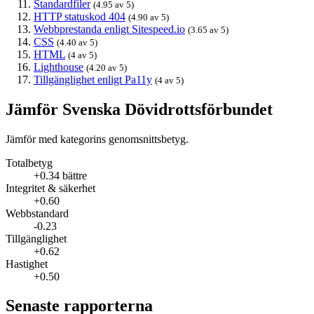
Standardfiler
(4.95 av 5)
HTTP statuskod 404
(4.90 av 5)
Webbprestanda enligt Sitespeed.io
(3.65 av 5)
CSS
(4.40 av 5)
HTML
(4 av 5)
Lighthouse
(4.20 av 5)
Tillgänglighet enligt Pa11y
(4 av 5)
Jämför Svenska Dövidrottsförbundet
Jämför med kategorins genomsnittsbetyg.
Totalbetyg
+0.34 bättre
Integritet & säkerhet
+0.60
Webbstandard
-0.23
Tillgänglighet
+0.62
Hastighet
+0.50
Senaste rapporterna