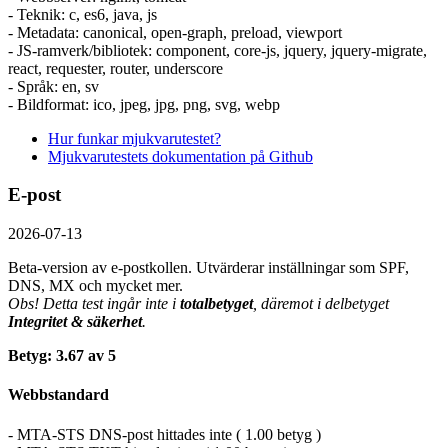
- Teknik: c, es6, java, js
- Metadata: canonical, open-graph, preload, viewport
- JS-ramverk/bibliotek: component, core-js, jquery, jquery-migrate,
react, requester, router, underscore
- Språk: en, sv
- Bildformat: ico, jpeg, jpg, png, svg, webp
Hur funkar mjukvarutestet?
Mjukvarutestets dokumentation på Github
E-post
2026-07-13
Beta-version av e-postkollen. Utvärderar inställningar som SPF,
DNS, MX och mycket mer.
Obs! Detta test ingår inte i
totalbetyget
, däremot i delbetyget
Integritet & säkerhet
.
Betyg: 3.67 av 5
Webbstandard
- MTA-STS DNS-post hittades inte ( 1.00 betyg )