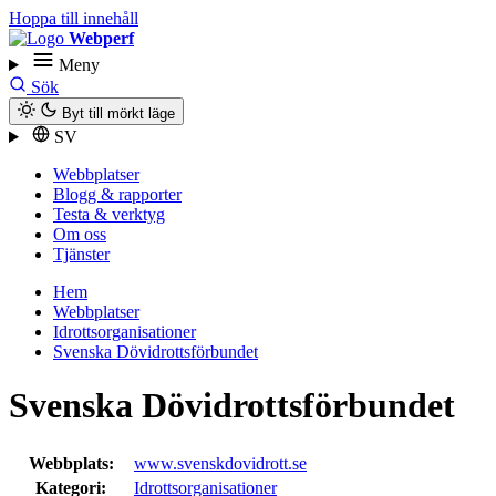
Hoppa till innehåll
Webperf
Meny
Sök
Byt till mörkt läge
SV
Webbplatser
Blogg & rapporter
Testa & verktyg
Om oss
Tjänster
Hem
Webbplatser
Idrottsorganisationer
Svenska Dövidrottsförbundet
Svenska Dövidrottsförbundet
Webbplats:
www.svenskdovidrott.se
Kategori:
Idrottsorganisationer