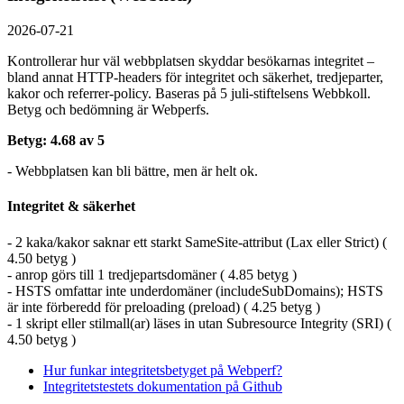
2026-07-21
Kontrollerar hur väl webbplatsen skyddar besökarnas integritet –
bland annat HTTP-headers för integritet och säkerhet, tredjeparter,
kakor och referrer-policy. Baseras på 5 juli-stiftelsens Webbkoll.
Betyg och bedömning är Webperfs.
Betyg: 4.68 av 5
- Webbplatsen kan bli bättre, men är helt ok.
Integritet & säkerhet
- 2 kaka/kakor saknar ett starkt SameSite-attribut (Lax eller Strict) (
4.50 betyg )
- anrop görs till 1 tredjepartsdomäner ( 4.85 betyg )
- HSTS omfattar inte underdomäner (includeSubDomains); HSTS
är inte förberedd för preloading (preload) ( 4.25 betyg )
- 1 skript eller stilmall(ar) läses in utan Subresource Integrity (SRI) (
4.50 betyg )
Hur funkar integritetsbetyget på Webperf?
Integritetstestets dokumentation på Github