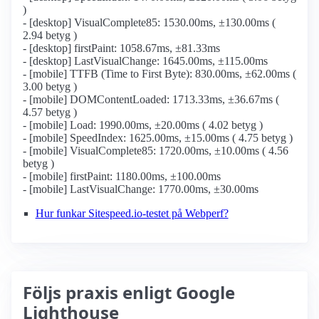
)
- [desktop] VisualComplete85: 1530.00ms, ±130.00ms (
2.94 betyg )
- [desktop] firstPaint: 1058.67ms, ±81.33ms
- [desktop] LastVisualChange: 1645.00ms, ±115.00ms
- [mobile] TTFB (Time to First Byte): 830.00ms, ±62.00ms (
3.00 betyg )
- [mobile] DOMContentLoaded: 1713.33ms, ±36.67ms (
4.57 betyg )
- [mobile] Load: 1990.00ms, ±20.00ms ( 4.02 betyg )
- [mobile] SpeedIndex: 1625.00ms, ±15.00ms ( 4.75 betyg )
- [mobile] VisualComplete85: 1720.00ms, ±10.00ms ( 4.56
betyg )
- [mobile] firstPaint: 1180.00ms, ±100.00ms
- [mobile] LastVisualChange: 1770.00ms, ±30.00ms
Hur funkar Sitespeed.io-testet på Webperf?
Följs praxis enligt Google
Lighthouse