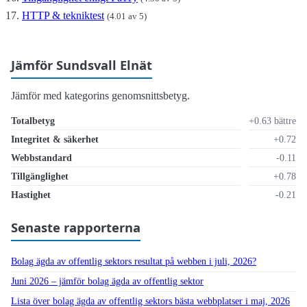
HTTP & tekniktest
(4.01 av 5)
Jämför Sundsvall Elnät
Jämför med kategorins genomsnittsbetyg.
Totalbetyg
+0.63 bättre
Integritet & säkerhet
+0.72
Webbstandard
-0.11
Tillgänglighet
+0.78
Hastighet
-0.21
Senaste rapporterna
Bolag ägda av offentlig sektors resultat på webben i juli, 2026?
Juni 2026 – jämför bolag ägda av offentlig sektor
Lista över bolag ägda av offentlig sektors bästa webbplatser i maj, 2026