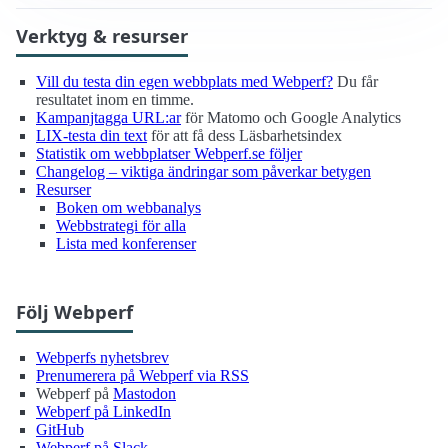
Verktyg & resurser
Vill du testa din egen webbplats med Webperf?
Du får
resultatet inom en timme.
Kampanjtagga URL:ar
för Matomo och Google Analytics
LIX-testa din text
för att få dess Läsbarhetsindex
Statistik om webbplatser Webperf.se följer
Changelog – viktiga ändringar som påverkar betygen
Resurser
Boken om webbanalys
Webbstrategi för alla
Lista med konferenser
Följ Webperf
Webperfs nyhetsbrev
Prenumerera på Webperf via RSS
Webperf på
Mastodon
Webperf på LinkedIn
GitHub
Webperf på Slack