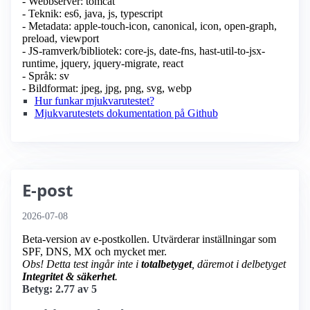
- Webbserver: tomcat
- Teknik: es6, java, js, typescript
- Metadata: apple-touch-icon, canonical, icon, open-graph,
preload, viewport
- JS-ramverk/bibliotek: core-js, date-fns, hast-util-to-jsx-
runtime, jquery, jquery-migrate, react
- Språk: sv
- Bildformat: jpeg, jpg, png, svg, webp
Hur funkar mjukvarutestet?
Mjukvarutestets dokumentation på Github
E-post
2026-07-08
Beta-version av e-postkollen. Utvärderar inställningar som
SPF, DNS, MX och mycket mer.
Obs! Detta test ingår inte i
totalbetyget
, däremot i delbetyget
Integritet & säkerhet
.
Betyg: 2.77 av 5