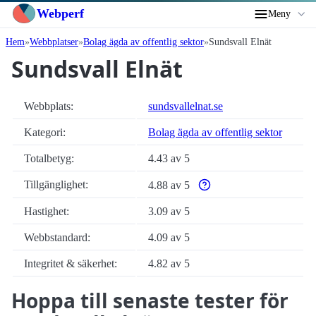
Webperf
Meny
Hem
Webbplatser
Bolag ägda av offentlig sektor
Sundsvall Elnät
Sundsvall Elnät
Webbplats:
sundsvallelnat.se
Kategori:
Bolag ägda av offentlig sektor
Totalbetyg:
4.43 av 5
Tillgänglighet:
4.88 av 5
Varför enbart automatiska ti
Hastighet:
3.09 av 5
Webbstandard:
4.09 av 5
Integritet & säkerhet:
4.82 av 5
Hoppa till senaste tester för