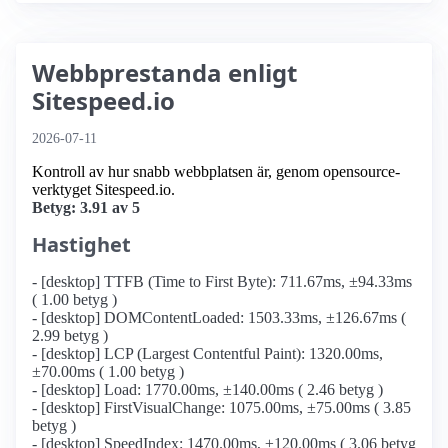
Webbprestanda enligt
Sitespeed.io
2026-07-11
Kontroll av hur snabb webbplatsen är, genom opensource-
verktyget Sitespeed.io.
Betyg: 3.91 av 5
Hastighet
- [desktop] TTFB (Time to First Byte): 711.67ms, ±94.33ms
( 1.00 betyg )
- [desktop] DOMContentLoaded: 1503.33ms, ±126.67ms (
2.99 betyg )
- [desktop] LCP (Largest Contentful Paint): 1320.00ms,
±70.00ms ( 1.00 betyg )
- [desktop] Load: 1770.00ms, ±140.00ms ( 2.46 betyg )
- [desktop] FirstVisualChange: 1075.00ms, ±75.00ms ( 3.85
betyg )
- [desktop] SpeedIndex: 1470.00ms, ±120.00ms ( 3.06 betyg