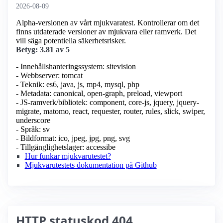
2026-08-09
Alpha-versionen av vårt mjukvaratest. Kontrollerar om det
finns utdaterade versioner av mjukvara eller ramverk. Det
vill säga potentiella säkerhetsrisker.
Betyg: 3.81 av 5
- Innehållshanteringssystem: sitevision
- Webbserver: tomcat
- Teknik: es6, java, js, mp4, mysql, php
- Metadata: canonical, open-graph, preload, viewport
- JS-ramverk/bibliotek: component, core-js, jquery, jquery-
migrate, matomo, react, requester, router, rules, slick, swiper,
underscore
- Språk: sv
- Bildformat: ico, jpeg, jpg, png, svg
- Tillgänglighetslager: accessibe
Hur funkar mjukvarutestet?
Mjukvarutestets dokumentation på Github
HTTP statuskod 404