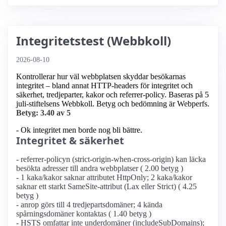
Integritetstest (Webbkoll)
2026-08-10
Kontrollerar hur väl webbplatsen skyddar besökarnas
integritet – bland annat HTTP-headers för integritet och
säkerhet, tredjeparter, kakor och referrer-policy. Baseras på 5
juli-stiftelsens Webbkoll. Betyg och bedömning är Webperfs.
Betyg: 3.40 av 5
- Ok integritet men borde nog bli bättre.
Integritet & säkerhet
- referrer-policyn (strict-origin-when-cross-origin) kan läcka
besökta adresser till andra webbplatser ( 2.00 betyg )
- 1 kaka/kakor saknar attributet HttpOnly; 2 kaka/kakor
saknar ett starkt SameSite-attribut (Lax eller Strict) ( 4.25
betyg )
- anrop görs till 4 tredjepartsdomäner; 4 kända
spårningsdomäner kontaktas ( 1.40 betyg )
- HSTS omfattar inte underdomäner (includeSubDomains);