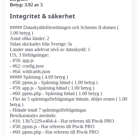
Betyg: 3.92 av 5
Integritet & säkerhet
##### Dataskyddsförordningen och Schrems II-domen (
1.00 betyg )
Antal olika länder: 2
Sidan skickades från Sverige: Ja
Länder utan adekvat nivå av dataskydd: 1
US, 3 förfrågningar:
- #59: app.js
- #62: config.json
- #64: wildcards.json
##### Spårning ( 4.69 betyg )
- #58: ppms.js - Spårning hittad ( 1.00 betyg )
- #59: app.js - Spårning hittad ( 1.00 betyg )
- #60: ppms.php - Spårning hittad ( 1.00 betyg )
- Fler än 5 spårnings­förfrågningar hittade, döljer resten ( 1.00
betyg )
- Hittade totalt 7 spårnings­förfrågningar.
Besökaranalys används:
- #16: 13b7c229-e404-4 - Har referens till Piwik PRO
- #58: ppms.js - Har referens till Piwik PRO
- #60: ppms.php - Har referens till Piwik PRO