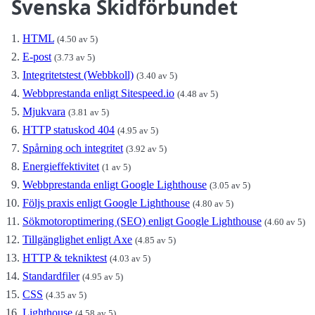
Svenska Skidförbundet
HTML
(4.50 av 5)
E-post
(3.73 av 5)
Integritetstest (Webbkoll)
(3.40 av 5)
Webbprestanda enligt Sitespeed.io
(4.48 av 5)
Mjukvara
(3.81 av 5)
HTTP statuskod 404
(4.95 av 5)
Spårning och integritet
(3.92 av 5)
Energieffektivitet
(1 av 5)
Webbprestanda enligt Google Lighthouse
(3.05 av 5)
Följs praxis enligt Google Lighthouse
(4.80 av 5)
Sökmotoroptimering (SEO) enligt Google Lighthouse
(4.60 av 5)
Tillgänglighet enligt Axe
(4.85 av 5)
HTTP & tekniktest
(4.03 av 5)
Standardfiler
(4.95 av 5)
CSS
(4.35 av 5)
Lighthouse
(4.58 av 5)