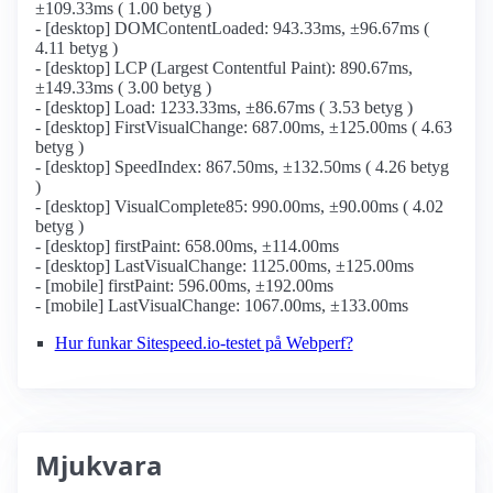
±109.33ms ( 1.00 betyg )
- [desktop] DOMContentLoaded: 943.33ms, ±96.67ms (
4.11 betyg )
- [desktop] LCP (Largest Contentful Paint): 890.67ms,
±149.33ms ( 3.00 betyg )
- [desktop] Load: 1233.33ms, ±86.67ms ( 3.53 betyg )
- [desktop] FirstVisualChange: 687.00ms, ±125.00ms ( 4.63
betyg )
- [desktop] SpeedIndex: 867.50ms, ±132.50ms ( 4.26 betyg
)
- [desktop] VisualComplete85: 990.00ms, ±90.00ms ( 4.02
betyg )
- [desktop] firstPaint: 658.00ms, ±114.00ms
- [desktop] LastVisualChange: 1125.00ms, ±125.00ms
- [mobile] firstPaint: 596.00ms, ±192.00ms
- [mobile] LastVisualChange: 1067.00ms, ±133.00ms
Hur funkar Sitespeed.io-testet på Webperf?
Mjukvara