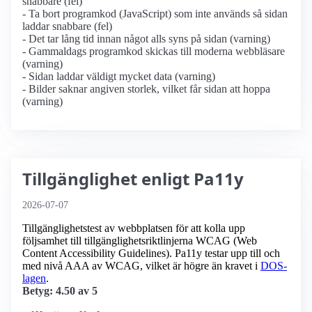
snabbare (fel)
- Ta bort programkod (JavaScript) som inte används så sidan
laddar snabbare (fel)
- Det tar lång tid innan något alls syns på sidan (varning)
- Gammaldags programkod skickas till moderna webbläsare
(varning)
- Sidan laddar väldigt mycket data (varning)
- Bilder saknar angiven storlek, vilket får sidan att hoppa
(varning)
Tillgänglighet enligt Pa11y
2026-07-07
Tillgänglighetstest av webbplatsen för att kolla upp
följsamhet till tillgänglighets­riktlinjerna WCAG (Web
Content Accessibility Guidelines). Pa11y testar upp till och
med nivå AAA av WCAG, vilket är högre än kravet i
DOS-
lagen
.
Betyg: 4.50 av 5