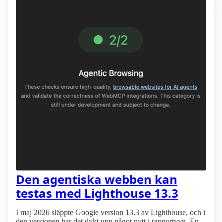
Den agentiska webben kan
testas med Lighthouse 13.3
I maj 2026 släppte Google version 13.3 av Lighthouse, och i
den versionen har det dykt upp något nytt i rapportvyn. En