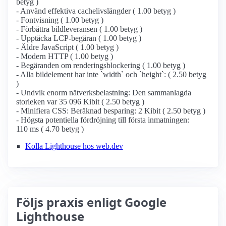
betyg )
- Använd effektiva cachelivslängder ( 1.00 betyg )
- Fontvisning ( 1.00 betyg )
- Förbättra bildleveransen ( 1.00 betyg )
- Upptäcka LCP-begäran ( 1.00 betyg )
- Äldre JavaScript ( 1.00 betyg )
- Modern HTTP ( 1.00 betyg )
- Begäranden om renderingsblockering ( 1.00 betyg )
- Alla bildelement har inte `width` och `height`: ( 2.50 betyg
)
- Undvik enorm nätverksbelastning: Den sammanlagda
storleken var 35 096 Kibit ( 2.50 betyg )
- Minifiera CSS: Beräknad besparing: 2 Kibit ( 2.50 betyg )
- Högsta potentiella fördröjning till första inmatningen:
110 ms ( 4.70 betyg )
Kolla Lighthouse hos web.dev
Följs praxis enligt Google
Lighthouse