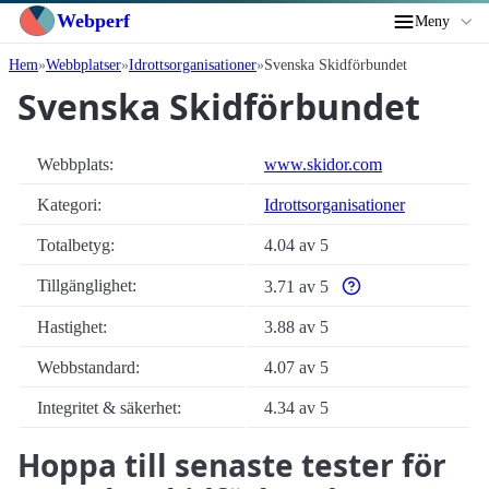
Webperf
Meny
Hem
Webbplatser
Idrottsorganisationer
Svenska Skidförbundet
Svenska Skidförbundet
Webbplats:
www.skidor.com
Kategori:
Idrottsorganisationer
Totalbetyg:
4.04 av 5
Tillgänglighet:
3.71 av 5
Varför enbart automatis
Hastighet:
3.88 av 5
Webbstandard:
4.07 av 5
Integritet & säkerhet:
4.34 av 5
Hoppa till senaste tester för