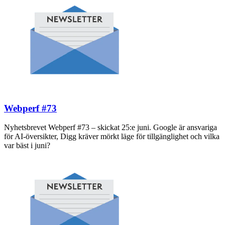
Webperf #73
Nyhetsbrevet Webperf #73 – skickat 25:e juni. Google är ansvariga
för AI-översikter, Digg kräver mörkt läge för tillgänglighet och vilka
var bäst i juni?