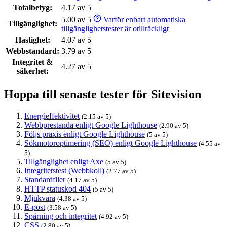
Totalbetyg:
4.17 av 5
5.00 av 5
Varför enbart automatiska
Tillgänglighet:
tillgänglighetstester är otillräckligt
Hastighet:
4.07 av 5
Webbstandard:
3.79 av 5
Integritet &
4.27 av 5
säkerhet:
Hoppa till senaste tester för Sitevision
Energieffektivitet
(2.15 av 5)
Webbprestanda enligt Google Lighthouse
(2.90 av 5)
Följs praxis enligt Google Lighthouse
(5 av 5)
Sökmotoroptimering (SEO) enligt Google Lighthouse
(4.55 av
5)
Tillgänglighet enligt Axe
(5 av 5)
Integritetstest (Webbkoll)
(2.77 av 5)
Standardfiler
(4.17 av 5)
HTTP statuskod 404
(5 av 5)
Mjukvara
(4.38 av 5)
E-post
(3.58 av 5)
Spårning och integritet
(4.92 av 5)
CSS
(2.80 av 5)