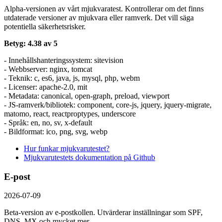
Alpha-versionen av vårt mjukvaratest. Kontrollerar om det finns
utdaterade versioner av mjukvara eller ramverk. Det vill säga
potentiella säkerhetsrisker.
Betyg: 4.38 av 5
- Innehållshanteringssystem: sitevision
- Webbserver: nginx, tomcat
- Teknik: c, es6, java, js, mysql, php, webm
- Licenser: apache-2.0, mit
- Metadata: canonical, open-graph, preload, viewport
- JS-ramverk/bibliotek: component, core-js, jquery, jquery-migrate,
matomo, react, reactproptypes, underscore
- Språk: en, no, sv, x-default
- Bildformat: ico, png, svg, webp
Hur funkar mjukvarutestet?
Mjukvarutestets dokumentation på Github
E-post
2026-07-09
Beta-version av e-postkollen. Utvärderar inställningar som SPF,
DNS, MX och mycket mer.