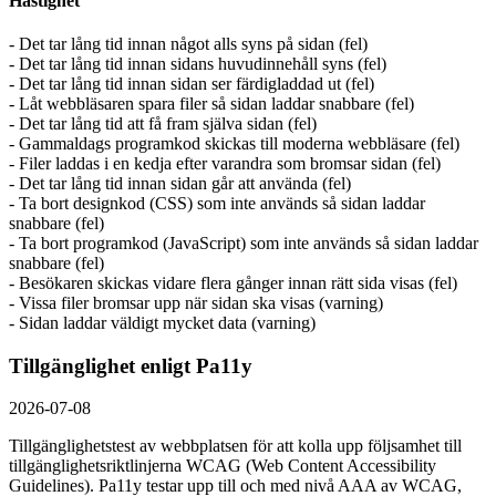
Hastighet
- Det tar lång tid innan något alls syns på sidan (fel)
- Det tar lång tid innan sidans huvudinnehåll syns (fel)
- Det tar lång tid innan sidan ser färdigladdad ut (fel)
- Låt webbläsaren spara filer så sidan laddar snabbare (fel)
- Det tar lång tid att få fram själva sidan (fel)
- Gammaldags programkod skickas till moderna webbläsare (fel)
- Filer laddas i en kedja efter varandra som bromsar sidan (fel)
- Det tar lång tid innan sidan går att använda (fel)
- Ta bort designkod (CSS) som inte används så sidan laddar
snabbare (fel)
- Ta bort programkod (JavaScript) som inte används så sidan laddar
snabbare (fel)
- Besökaren skickas vidare flera gånger innan rätt sida visas (fel)
- Vissa filer bromsar upp när sidan ska visas (varning)
- Sidan laddar väldigt mycket data (varning)
Tillgänglighet enligt Pa11y
2026-07-08
Tillgänglighetstest av webbplatsen för att kolla upp följsamhet till
tillgänglighets­riktlinjerna WCAG (Web Content Accessibility
Guidelines). Pa11y testar upp till och med nivå AAA av WCAG,