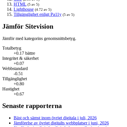
HTML
(5 av 5)
Lighthouse
(4.72 av 5)
Tillgänglighet enligt Pa11y
(5 av 5)
Jämför Sitevision
Jämför med kategorins genomsnittsbetyg.
Totalbetyg
+0.17 bättre
Integritet & säkerhet
+0.07
Webbstandard
-0.51
Tillgänglighet
+0.80
Hastighet
+0.67
Senaste rapporterna
Bäst och sämst inom övrigt digitala i juli, 2026
Jämförelse av övrigt digitalts webbplatser i juni, 2026