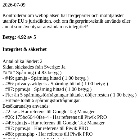
2026-07-09
Kontrollerar om webbplatsen har tredjeparter och molntjänster
utanför EU:s jurisdiktion, och om fingerprint-teknik används eller
annat som äventyrar användarens integritet?
Betyg: 4.92 av 5
Integritet & säkerhet
Antal olika länder: 2
Sidan skickades från Sverige: Ja
##### Spårning ( 4.83 betyg )
- #49: gtm.js - Spårning hittad ( 1.00 betyg )
- #86: privacy-widgets - Spårning hittad ( 1.00 betyg )
- #87: ppms.js - Spårning hittad ( 1.00 betyg )
- Fler än 5 spårnings­förfrågningar hittade, döljer resten ( 1.00 betyg )
- Hittade totalt 6 spårnings­förfrågningar.
Besökaranalys används:
- #2: sv - Har referens till Google Tag Manager
- #26: 175bc664-0fae-4 - Har referens till Piwik PRO
- #49: gtm.js - Har referens till Google Tag Manager
- #87: ppms.js - Har referens till Piwik PRO
- #88: ppms.php - Har referens till Piwik PRO