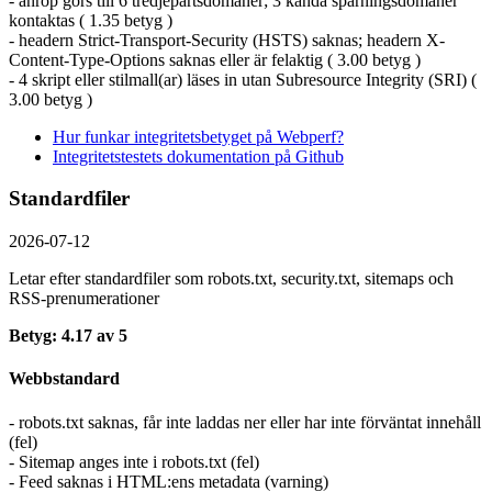
- anrop görs till 6 tredjepartsdomäner; 3 kända spårningsdomäner
kontaktas ( 1.35 betyg )
- headern Strict-Transport-Security (HSTS) saknas; headern X-
Content-Type-Options saknas eller är felaktig ( 3.00 betyg )
- 4 skript eller stilmall(ar) läses in utan Subresource Integrity (SRI) (
3.00 betyg )
Hur funkar integritetsbetyget på Webperf?
Integritetstestets dokumentation på Github
Standardfiler
2026-07-12
Letar efter standardfiler som robots.txt, security.txt, sitemaps och
RSS-prenumerationer
Betyg: 4.17 av 5
Webbstandard
- robots.txt saknas, får inte laddas ner eller har inte förväntat innehåll
(fel)
- Sitemap anges inte i robots.txt (fel)
- Feed saknas i HTML:ens metadata (varning)