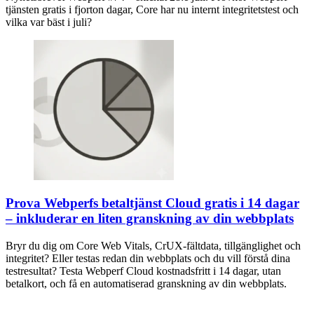
tjänsten gratis i fjorton dagar, Core har nu internt integritetstest och
vilka var bäst i juli?
Prova Webperfs betaltjänst Cloud gratis i 14 dagar
– inkluderar en liten granskning av din webbplats
Bryr du dig om Core Web Vitals, CrUX-fältdata, tillgänglighet och
integritet? Eller testas redan din webbplats och du vill förstå dina
testresultat? Testa Webperf Cloud kostnadsfritt i 14 dagar, utan
betalkort, och få en automatiserad granskning av din webbplats.