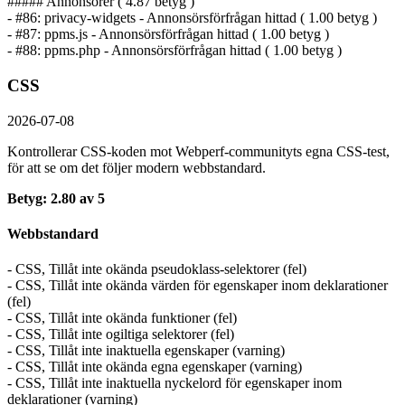
##### Annonsörer ( 4.87 betyg )
- #86: privacy-widgets - Annonsörs­förfrågan hittad ( 1.00 betyg )
- #87: ppms.js - Annonsörs­förfrågan hittad ( 1.00 betyg )
- #88: ppms.php - Annonsörs­förfrågan hittad ( 1.00 betyg )
CSS
2026-07-08
Kontrollerar CSS-koden mot Webperf-communityts egna CSS-test,
för att se om det följer modern webbstandard.
Betyg: 2.80 av 5
Webbstandard
- CSS, Tillåt inte okända pseudoklass-selektorer (fel)
- CSS, Tillåt inte okända värden för egenskaper inom deklarationer
(fel)
- CSS, Tillåt inte okända funktioner (fel)
- CSS, Tillåt inte ogiltiga selektorer (fel)
- CSS, Tillåt inte inaktuella egenskaper (varning)
- CSS, Tillåt inte okända egna egenskaper (varning)
- CSS, Tillåt inte inaktuella nyckelord för egenskaper inom
deklarationer (varning)