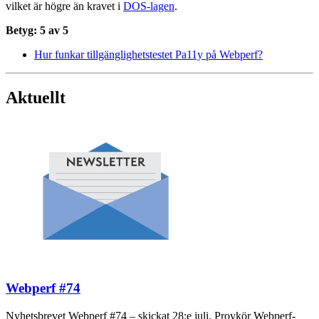
vilket är högre än kravet i
DOS-lagen
.
Betyg: 5 av 5
Hur funkar tillgänglighetstestet Pa11y på Webperf?
Aktuellt
Webperf #74
Nyhetsbrevet Webperf #74 – skickat 28:e juli. Provkör Webperf-