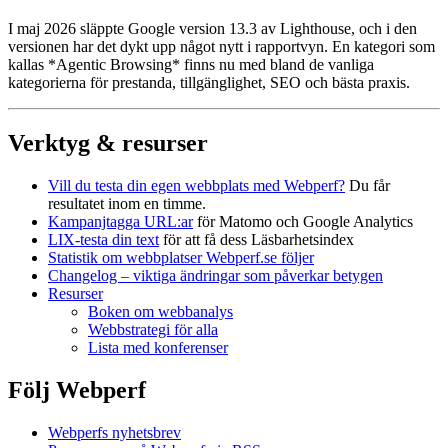
I maj 2026 släppte Google version 13.3 av Lighthouse, och i den
versionen har det dykt upp något nytt i rapportvyn. En kategori som
kallas *Agentic Browsing* finns nu med bland de vanliga
kategorierna för prestanda, tillgänglighet, SEO och bästa praxis.
Verktyg & resurser
Vill du testa din egen webbplats med Webperf?
Du får
resultatet inom en timme.
Kampanjtagga URL:ar
för Matomo och Google Analytics
LIX-testa din text
för att få dess Läsbarhetsindex
Statistik om webbplatser Webperf.se följer
Changelog – viktiga ändringar som påverkar betygen
Resurser
Boken om webbanalys
Webbstrategi för alla
Lista med konferenser
Följ Webperf
Webperfs nyhetsbrev