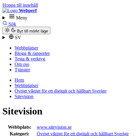
Hoppa till innehåll
Webperf
Meny
Sök
Byt till mörkt läge
SV
Webbplatser
Blogg & rapporter
Testa & verktyg
Om oss
Tjänster
Hem
Webbplatser
Övrigt viktigt för ett digitalt och hållbart Sverige
Sitevision
Sitevision
Webbplats:
www.sitevision.se
Kategori:
Övrigt viktigt för ett digitalt och hållbart Sverige