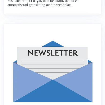
kostnadsfritt i 14 dagar, utan betalkort, och få en
automatiserad granskning av din webbplats.