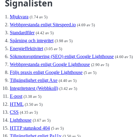
Signalisten
Mjukvara
(1.74 av 5)
Webbprestanda enligt Sitespeed.io
(4.69 av 5)
Standardfiler
(4.42 av 5)
Spårning och integritet
(3.98 av 5)
Energieffektivitet
(3.05 av 5)
Sökmotoroptimering (SEO) enligt Google Lighthouse
(4.60 av 5)
Webbprestanda enligt Google Lighthouse
(2.90 av 5)
Följs praxis enligt Google Lighthouse
(5 av 5)
Tillgänglighet enligt Axe
(4.40 av 5)
Integritetstest (Webbkoll)
(3.42 av 5)
E-post
(3.38 av 5)
HTML
(3.50 av 5)
CSS
(4.35 av 5)
Lighthouse
(3.67 av 5)
HTTP statuskod 404
(5 av 5)
Tillgänglighet enligt Pa11y
(3.50 av 5)