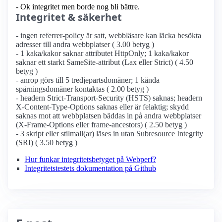
- Ok integritet men borde nog bli bättre.
Integritet & säkerhet
- ingen referrer-policy är satt, webbläsare kan läcka besökta
adresser till andra webbplatser ( 3.00 betyg )
- 1 kaka/kakor saknar attributet HttpOnly; 1 kaka/kakor
saknar ett starkt SameSite-attribut (Lax eller Strict) ( 4.50
betyg )
- anrop görs till 5 tredjepartsdomäner; 1 kända
spårningsdomäner kontaktas ( 2.00 betyg )
- headern Strict-Transport-Security (HSTS) saknas; headern
X-Content-Type-Options saknas eller är felaktig; skydd
saknas mot att webbplatsen bäddas in på andra webbplatser
(X-Frame-Options eller frame-ancestors) ( 2.50 betyg )
- 3 skript eller stilmall(ar) läses in utan Subresource Integrity
(SRI) ( 3.50 betyg )
Hur funkar integritetsbetyget på Webperf?
Integritetstestets dokumentation på Github