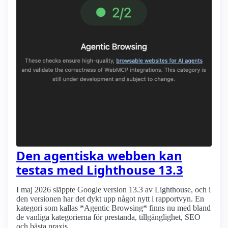
Den agentiska webben kan
testas med Lighthouse 13.3
I maj 2026 släppte Google version 13.3 av Lighthouse, och i
den versionen har det dykt upp något nytt i rapportvyn. En
kategori som kallas *Agentic Browsing* finns nu med bland
de vanliga kategorierna för prestanda, tillgänglighet, SEO
och bästa praxis.