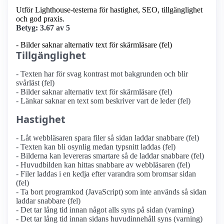
Utför Lighthouse-testerna för hastighet, SEO, tillgänglighet
och god praxis.
Betyg: 3.67 av 5
- Bilder saknar alternativ text för skärmläsare (fel)
Tillgänglighet
- Texten har för svag kontrast mot bakgrunden och blir
svårläst (fel)
- Bilder saknar alternativ text för skärmläsare (fel)
- Länkar saknar en text som beskriver vart de leder (fel)
Hastighet
- Låt webbläsaren spara filer så sidan laddar snabbare (fel)
- Texten kan bli osynlig medan typsnitt laddas (fel)
- Bilderna kan levereras smartare så de laddar snabbare (fel)
- Huvudbilden kan hittas snabbare av webbläsaren (fel)
- Filer laddas i en kedja efter varandra som bromsar sidan
(fel)
- Ta bort programkod (JavaScript) som inte används så sidan
laddar snabbare (fel)
- Det tar lång tid innan något alls syns på sidan (varning)
- Det tar lång tid innan sidans huvudinnehåll syns (varning)