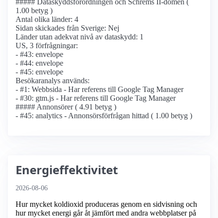
##### Dataskyddsförordningen och Schrems II-domen (
1.00 betyg )
Antal olika länder: 4
Sidan skickades från Sverige: Nej
Länder utan adekvat nivå av dataskydd: 1
US, 3 förfrågningar:
- #43: envelope
- #44: envelope
- #45: envelope
Besökaranalys används:
- #1: Webbsida - Har referens till Google Tag Manager
- #30: gtm.js - Har referens till Google Tag Manager
##### Annonsörer ( 4.91 betyg )
- #45: analytics - Annonsörs­förfrågan hittad ( 1.00 betyg )
Energieffektivitet
2026-08-06
Hur mycket koldioxid produceras genom en sidvisning och
hur mycket energi går åt jämfört med andra webbplatser på