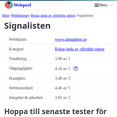
Webperf
Meny
Hem
Webbplatser
Bolag ägda av offentlig sektor
Signalisten
Signalisten
Webbplats:
www.signalisten.se
Kategori:
Bolag ägda av offentlig sektor
Totalbetyg:
3.90 av 5
Tillgänglighet:
4.16 av 5
Varför enbart automatiska ti
Hastighet:
3.40 av 5
Webbstandard:
4.46 av 5
Integritet & säkerhet:
3.81 av 5
Hoppa till senaste tester för