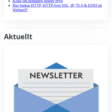
Kolla om domänen stödjer IPv6
Hur funkar HTTP, HTTP över SSL, IP, TLS & ESNI på
Webperf?
Aktuellt