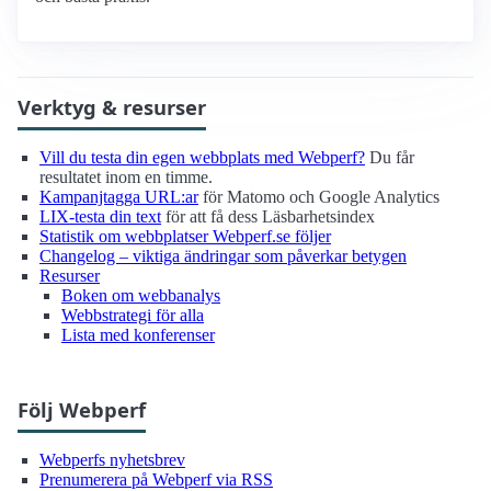
Verktyg & resurser
Vill du testa din egen webbplats med Webperf?
Du får
resultatet inom en timme.
Kampanjtagga URL:ar
för Matomo och Google Analytics
LIX-testa din text
för att få dess Läsbarhetsindex
Statistik om webbplatser Webperf.se följer
Changelog – viktiga ändringar som påverkar betygen
Resurser
Boken om webbanalys
Webbstrategi för alla
Lista med konferenser
Följ Webperf
Webperfs nyhetsbrev
Prenumerera på Webperf via RSS