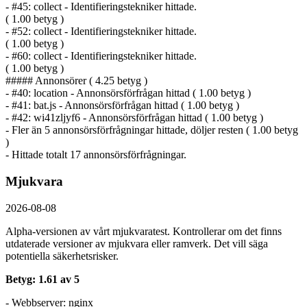
- #45: collect - Identifierings­tekniker hittade.
( 1.00 betyg )
- #52: collect - Identifierings­tekniker hittade.
( 1.00 betyg )
- #60: collect - Identifierings­tekniker hittade.
( 1.00 betyg )
##### Annonsörer ( 4.25 betyg )
- #40: location - Annonsörs­förfrågan hittad ( 1.00 betyg )
- #41: bat.js - Annonsörs­förfrågan hittad ( 1.00 betyg )
- #42: wi41zljyf6 - Annonsörs­förfrågan hittad ( 1.00 betyg )
- Fler än 5 annonsörs­förfrågningar hittade, döljer resten ( 1.00 betyg
)
- Hittade totalt 17 annonsörs­förfrågningar.
Mjukvara
2026-08-08
Alpha-versionen av vårt mjukvaratest. Kontrollerar om det finns
utdaterade versioner av mjukvara eller ramverk. Det vill säga
potentiella säkerhetsrisker.
Betyg: 1.61 av 5
- Webbserver: nginx