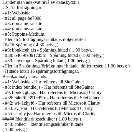
Länder utan adekvat nivå av dataskydd: 1
US, 52 förfrågningar:
- #1: Webbsida
- #2: all.page.be7898
- #3: domaine-sans-te
- #4: domaine-sans-te
- #5: Poppins-Medium.
- Fler än 5 förfrågningar hittade, döljer resten
##### Spårning ( 4.30 betyg )
- #9: bbnklcghjr.js - Spårning hittad ( 1.00 betyg )
- #38: 646.9fe391cd5fc - Spårning hittad ( 1.00 betyg )
- #39: envelope - Spårning hittad ( 1.00 betyg )
- Fler än 5 spårnings­förfrågningar hittade, döljer resten ( 1.00 betyg )
- Hittade totalt 16 spårnings­förfrågningar.
Besökaranalys används:
- #1: Webbsida - Har referens till SiteGainer
- #8: index.bundle.js - Har referens till SiteGainer
- #9: bbnklcghjr.js - Har referens till Microsoft Clarity
- #38: 646.9fe391cd5fc - Har referens till SiteGainer
- #42: wi41zljyf6 - Har referens till Microsoft Clarity
- #53: sv.json - Har referens till Microsoft Clarity
- #55: clarity.js - Har referens till Microsoft Clarity
##### Identifierings­tekniker ( 1.00 betyg )
- #43: collect - Identifierings­tekniker hittade.
( 1.00 betyg )