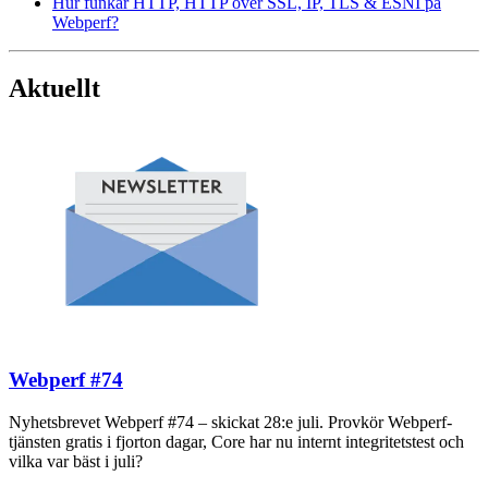
Hur funkar HTTP, HTTP över SSL, IP, TLS & ESNI på
Webperf?
Aktuellt
Webperf #74
Nyhetsbrevet Webperf #74 – skickat 28:e juli. Provkör Webperf-
tjänsten gratis i fjorton dagar, Core har nu internt integritetstest och
vilka var bäst i juli?