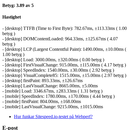
Betyg: 3.89 av 5
Hastighet
- [desktop] TTFB (Time to First Byte): 782.67ms, ±113.33ms ( 1.00
betyg )
- [desktop] DOMContentLoaded: 964.33ms, ±125.67ms ( 4.07
betyg )
- [desktop] LCP (Largest Contentful Paint): 1490.00ms, ±10.00ms (
1.00 betyg )
- [desktop] Load: 3000.00ms, ±320.00ms ( 0.00 betyg )
- [desktop] FirstVisualChange: 915.00ms, ±115.00ms ( 4.17 betyg )
- [desktop] SpeedIndex: 1540.00ms, ±30.00ms ( 2.92 betyg )
- [desktop] VisualComplete85: 1515.00ms, ±15.00ms ( 2.97 betyg )
- [desktop] firstPaint: 893.33ms, ±126.67ms
- [desktop] LastVisualChange: 8665.00ms, ±5.00ms
- [mobile] Load: 3346.67ms, ±283.33ms ( 1.31 betyg )
- [mobile] SpeedIndex: 1780.00ms, ±170.00ms ( 4.44 betyg )
- [mobile] firstPaint: 804.00ms, ±168.00ms
- [mobile] LastVisualChange: 9215.00ms, ±1015.00ms
Hur funkar Sitespeed.io-testet på Webperf?
E-post