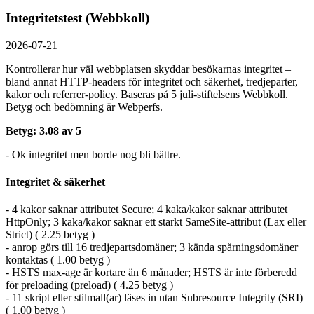
Integritetstest (Webbkoll)
2026-07-21
Kontrollerar hur väl webbplatsen skyddar besökarnas integritet –
bland annat HTTP-headers för integritet och säkerhet, tredjeparter,
kakor och referrer-policy. Baseras på 5 juli-stiftelsens Webbkoll.
Betyg och bedömning är Webperfs.
Betyg: 3.08 av 5
- Ok integritet men borde nog bli bättre.
Integritet & säkerhet
- 4 kakor saknar attributet Secure; 4 kaka/kakor saknar attributet
HttpOnly; 3 kaka/kakor saknar ett starkt SameSite-attribut (Lax eller
Strict) ( 2.25 betyg )
- anrop görs till 16 tredjepartsdomäner; 3 kända spårningsdomäner
kontaktas ( 1.00 betyg )
- HSTS max-age är kortare än 6 månader; HSTS är inte förberedd
för preloading (preload) ( 4.25 betyg )
- 11 skript eller stilmall(ar) läses in utan Subresource Integrity (SRI)
( 1.00 betyg )