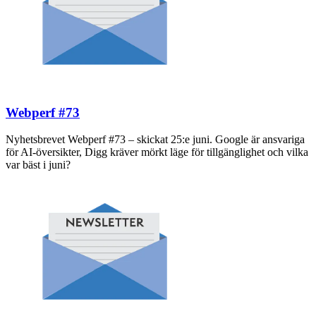
Webperf #73
Nyhetsbrevet Webperf #73 – skickat 25:e juni. Google är ansvariga
för AI-översikter, Digg kräver mörkt läge för tillgänglighet och vilka
var bäst i juni?