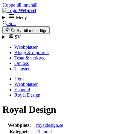
Hoppa till innehåll
Webperf
Meny
Sök
Byt till mörkt läge
SV
Webbplatser
Blogg & rapporter
Testa & verktyg
Om oss
Tjänster
Hem
Webbplatser
Ehandel
Royal Design
Royal Design
Webbplats:
royaldesign.se
Kategori:
Ehandel