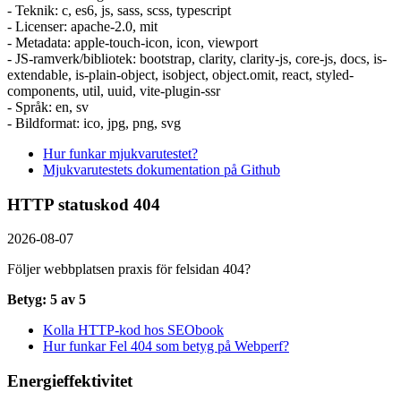
- Teknik: c, es6, js, sass, scss, typescript
- Licenser: apache-2.0, mit
- Metadata: apple-touch-icon, icon, viewport
- JS-ramverk/bibliotek: bootstrap, clarity, clarity-js, core-js, docs, is-
extendable, is-plain-object, isobject, object.omit, react, styled-
components, util, uuid, vite-plugin-ssr
- Språk: en, sv
- Bildformat: ico, jpg, png, svg
Hur funkar mjukvarutestet?
Mjukvarutestets dokumentation på Github
HTTP statuskod 404
2026-08-07
Följer webbplatsen praxis för felsidan 404?
Betyg: 5 av 5
Kolla HTTP-kod hos SEObook
Hur funkar Fel 404 som betyg på Webperf?
Energieffektivitet