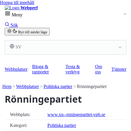
Hoppa till innehåll
Webperf
Meny
Sök
Byt till mörkt läge
SV
Blogg &
Testa &
Om
Webbplatser
Tjänster
rapporter
verktyg
oss
Hem
Webbplatser
Politiska partier
Rönningepartiet
Rönningepartiet
Webbplats:
www.xn--rnningepartiet-vpb.se
Kategori:
Politiska partier