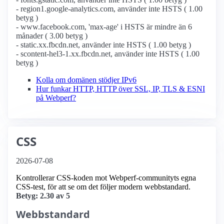
- region1.google-analytics.com, använder inte HSTS ( 1.00
betyg )
- www.facebook.com, 'max-age' i HSTS är mindre än 6
månader ( 3.00 betyg )
- static.xx.fbcdn.net, använder inte HSTS ( 1.00 betyg )
- scontent-hel3-1.xx.fbcdn.net, använder inte HSTS ( 1.00
betyg )
Kolla om domänen stödjer IPv6
Hur funkar HTTP, HTTP över SSL, IP, TLS & ESNI
på Webperf?
CSS
2026-07-08
Kontrollerar CSS-koden mot Webperf-communityts egna
CSS-test, för att se om det följer modern webbstandard.
Betyg: 2.30 av 5
Webbstandard