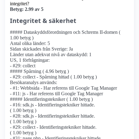
integritet?
Betyg: 2.99 av 5
Integritet & säkerhet
##### Dataskyddsförordningen och Schrems II-domen (
1.00 betyg )
Antal olika länder: 5
Sidan skickades från Sverige: Ja
Länder utan adekvat nivå av dataskydd: 1
US, 1 förfrågningar:
- #29: collect
##### Spårning ( 4.96 betyg )
- #29: collect - Spårning hittad ( 1.00 betyg )
Besökaranalys används:
- #1: Webbsida - Har referens till Google Tag Manager
- #11: js - Har referens till Google Tag Manager
##### Identifierings­tekniker ( 1.00 betyg )
- #16: sdk.js - Identifierings­tekniker hittade.
( 1.00 betyg )
- #28: sdk.js - Identifierings­tekniker hittade.
( 1.00 betyg )
- #29: collect - Identifierings­tekniker hittade.
( 1.00 betyg )
- #31: page.php - Identifierings­tekniker hittade.