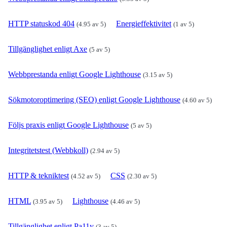
HTTP statuskod 404
Energieffektivitet
(4.95 av 5)
(1 av 5)
Tillgänglighet enligt Axe
(5 av 5)
Webbprestanda enligt Google Lighthouse
(3.15 av 5)
Sökmotoroptimering (SEO) enligt Google Lighthouse
(4.60 av 5)
Följs praxis enligt Google Lighthouse
(5 av 5)
Integritetstest (Webbkoll)
(2.94 av 5)
HTTP & tekniktest
CSS
(4.52 av 5)
(2.30 av 5)
HTML
Lighthouse
(3.95 av 5)
(4.46 av 5)
Tillgänglighet enligt Pa11y
(3 av 5)