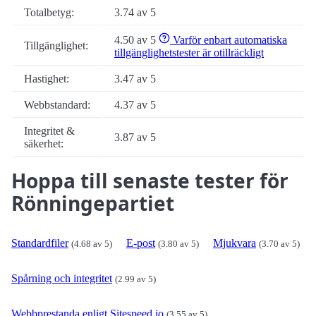
Totalbetyg:
3.74 av 5
4.50 av 5
Varför enbart automatiska
Tillgänglighet:
tillgänglighetstester är otillräckligt
Hastighet:
3.47 av 5
Webbstandard:
4.37 av 5
Integritet &
3.87 av 5
säkerhet:
Hoppa till senaste tester för
Rönningepartiet
Standardfiler
E-post
Mjukvara
(4.68 av 5)
(3.80 av 5)
(3.70 av 5)
Spårning och integritet
(2.99 av 5)
Webbprestanda enligt Sitespeed.io
(3.55 av 5)