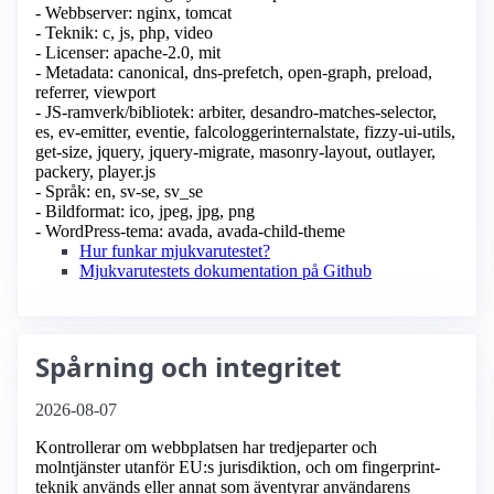
- Webbserver: nginx, tomcat
- Teknik: c, js, php, video
- Licenser: apache-2.0, mit
- Metadata: canonical, dns-prefetch, open-graph, preload,
referrer, viewport
- JS-ramverk/bibliotek: arbiter, desandro-matches-selector,
es, ev-emitter, eventie, falcologgerinternalstate, fizzy-ui-utils,
get-size, jquery, jquery-migrate, masonry-layout, outlayer,
packery, player.js
- Språk: en, sv-se, sv_se
- Bildformat: ico, jpeg, jpg, png
- WordPress-tema: avada, avada-child-theme
Hur funkar mjukvarutestet?
Mjukvarutestets dokumentation på Github
Spårning och integritet
2026-08-07
Kontrollerar om webbplatsen har tredjeparter och
molntjänster utanför EU:s jurisdiktion, och om fingerprint-
teknik används eller annat som äventyrar användarens