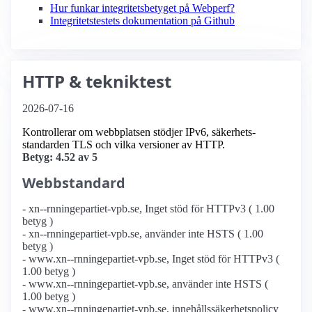
Hur funkar integritetsbetyget på Webperf?
Integritetstestets dokumentation på Github
HTTP & tekniktest
2026-07-16
Kontrollerar om webbplatsen stödjer IPv6, säkerhets­
standarden TLS och vilka versioner av HTTP.
Betyg: 4.52 av 5
Webbstandard
- xn--rnningepartiet-vpb.se, Inget stöd för HTTPv3 ( 1.00
betyg )
- xn--rnningepartiet-vpb.se, använder inte HSTS ( 1.00
betyg )
- www.xn--rnningepartiet-vpb.se, Inget stöd för HTTPv3 (
1.00 betyg )
- www.xn--rnningepartiet-vpb.se, använder inte HSTS (
1.00 betyg )
- www.xn--rnningepartiet-vpb.se, innehållssäkerhetspolicy