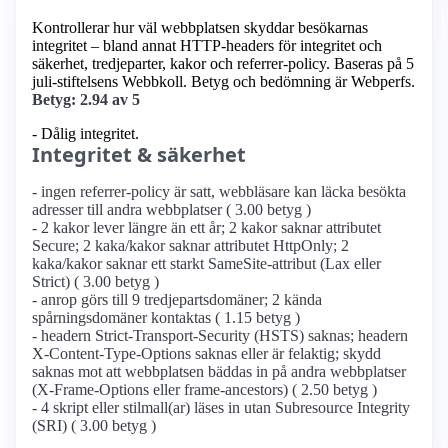
Kontrollerar hur väl webbplatsen skyddar besökarnas
integritet – bland annat HTTP-headers för integritet och
säkerhet, tredjeparter, kakor och referrer-policy. Baseras på 5
juli-stiftelsens Webbkoll. Betyg och bedömning är Webperfs.
Betyg: 2.94 av 5
- Dålig integritet.
Integritet & säkerhet
- ingen referrer-policy är satt, webbläsare kan läcka besökta
adresser till andra webbplatser ( 3.00 betyg )
- 2 kakor lever längre än ett år; 2 kakor saknar attributet
Secure; 2 kaka/kakor saknar attributet HttpOnly; 2
kaka/kakor saknar ett starkt SameSite-attribut (Lax eller
Strict) ( 3.00 betyg )
- anrop görs till 9 tredjepartsdomäner; 2 kända
spårningsdomäner kontaktas ( 1.15 betyg )
- headern Strict-Transport-Security (HSTS) saknas; headern
X-Content-Type-Options saknas eller är felaktig; skydd
saknas mot att webbplatsen bäddas in på andra webbplatser
(X-Frame-Options eller frame-ancestors) ( 2.50 betyg )
- 4 skript eller stilmall(ar) läses in utan Subresource Integrity
(SRI) ( 3.00 betyg )