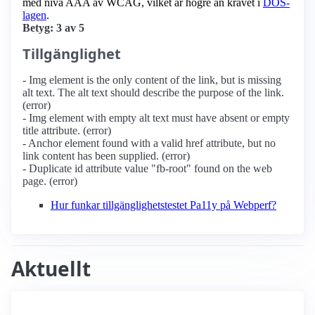
med nivå AAA av WCAG, vilket är högre än kravet i
DOS-
lagen
.
Betyg: 3 av 5
Tillgänglighet
- Img element is the only content of the link, but is missing
alt text. The alt text should describe the purpose of the link.
(error)
- Img element with empty alt text must have absent or empty
title attribute. (error)
- Anchor element found with a valid href attribute, but no
link content has been supplied. (error)
- Duplicate id attribute value "fb-root" found on the web
page. (error)
Hur funkar tillgänglighetstestet Pa11y på Webperf?
Aktuellt