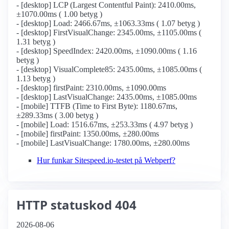
- [desktop] LCP (Largest Contentful Paint): 2410.00ms,
±1070.00ms ( 1.00 betyg )
- [desktop] Load: 2466.67ms, ±1063.33ms ( 1.07 betyg )
- [desktop] FirstVisualChange: 2345.00ms, ±1105.00ms (
1.31 betyg )
- [desktop] SpeedIndex: 2420.00ms, ±1090.00ms ( 1.16
betyg )
- [desktop] VisualComplete85: 2435.00ms, ±1085.00ms (
1.13 betyg )
- [desktop] firstPaint: 2310.00ms, ±1090.00ms
- [desktop] LastVisualChange: 2435.00ms, ±1085.00ms
- [mobile] TTFB (Time to First Byte): 1180.67ms,
±289.33ms ( 3.00 betyg )
- [mobile] Load: 1516.67ms, ±253.33ms ( 4.97 betyg )
- [mobile] firstPaint: 1350.00ms, ±280.00ms
- [mobile] LastVisualChange: 1780.00ms, ±280.00ms
Hur funkar Sitespeed.io-testet på Webperf?
HTTP statuskod 404
2026-08-06