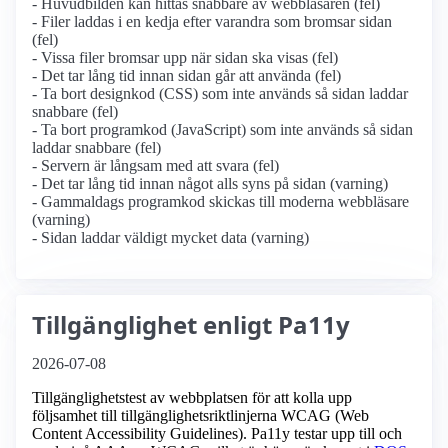
- Huvudbilden kan hittas snabbare av webbläsaren (fel)
- Filer laddas i en kedja efter varandra som bromsar sidan
(fel)
- Vissa filer bromsar upp när sidan ska visas (fel)
- Det tar lång tid innan sidan går att använda (fel)
- Ta bort designkod (CSS) som inte används så sidan laddar
snabbare (fel)
- Ta bort programkod (JavaScript) som inte används så sidan
laddar snabbare (fel)
- Servern är långsam med att svara (fel)
- Det tar lång tid innan något alls syns på sidan (varning)
- Gammaldags programkod skickas till moderna webbläsare
(varning)
- Sidan laddar väldigt mycket data (varning)
Tillgänglighet enligt Pa11y
2026-07-08
Tillgänglighetstest av webbplatsen för att kolla upp
följsamhet till tillgänglighets­riktlinjerna WCAG (Web
Content Accessibility Guidelines). Pa11y testar upp till och