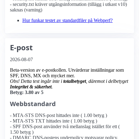
- security.txt kräver utgångsinformation (tillägg i utkast v10)
saknas (varning)
Hur funkar testet av standardfiler på Webperf?
E-post
2026-08-07
Beta-version av e-postkollen. Utvärderar inställningar som
SPF, DNS, MX och mycket mer.
Obs! Detta test ingår inte i
totalbetyget
, däremot i delbetyget
Integritet & säkerhet
.
Betyg: 3.80 av 5
Webbstandard
- MTA-STS DNS-post hittades inte ( 1.00 betyg )
- MTA-STS TXT hittades inte ( 1.00 betyg )
- SPF DNS-post använder två mellanslag istället för ett (
1.50 betyg )
- DMARC DNS-postens underpolicy motsvarar policy,