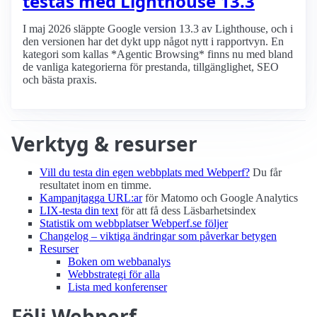
testas med Lighthouse 13.3
I maj 2026 släppte Google version 13.3 av Lighthouse, och i
den versionen har det dykt upp något nytt i rapportvyn. En
kategori som kallas *Agentic Browsing* finns nu med bland
de vanliga kategorierna för prestanda, tillgänglighet, SEO
och bästa praxis.
Verktyg & resurser
Vill du testa din egen webbplats med Webperf?
Du får
resultatet inom en timme.
Kampanjtagga URL:ar
för Matomo och Google Analytics
LIX-testa din text
för att få dess Läsbarhetsindex
Statistik om webbplatser Webperf.se följer
Changelog – viktiga ändringar som påverkar betygen
Resurser
Boken om webbanalys
Webbstrategi för alla
Lista med konferenser
Följ Webperf