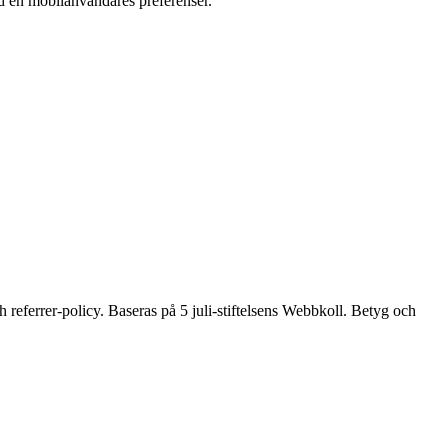
d en mobil­användares preferenser.
 referrer-policy. Baseras på 5 juli-stiftelsens Webbkoll. Betyg och