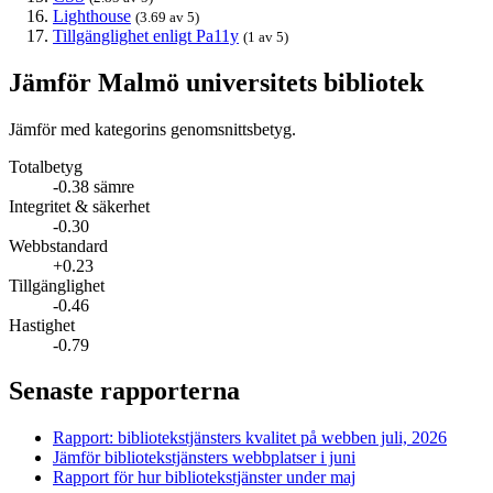
Lighthouse
(3.69 av 5)
Tillgänglighet enligt Pa11y
(1 av 5)
Jämför Malmö universitets bibliotek
Jämför med kategorins genomsnittsbetyg.
Totalbetyg
-0.38 sämre
Integritet & säkerhet
-0.30
Webbstandard
+0.23
Tillgänglighet
-0.46
Hastighet
-0.79
Senaste rapporterna
Rapport: biblioteks­tjänsters kvalitet på webben juli, 2026
Jämför biblioteks­tjänsters webbplatser i juni
Rapport för hur biblioteks­tjänster under maj