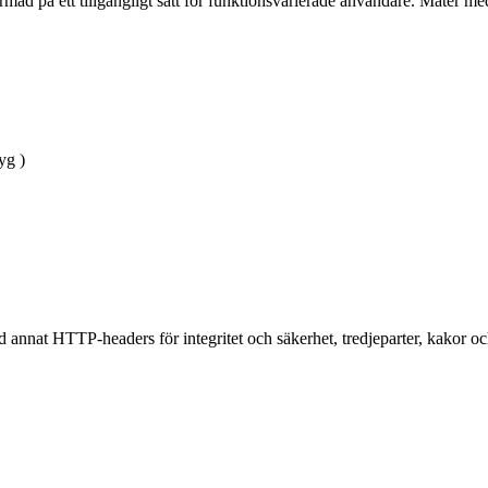
ad på ett tillgängligt sätt för funktionsvarierade användare. Mäter me
yg )
 annat HTTP-headers för integritet och säkerhet, tredjeparter, kakor och