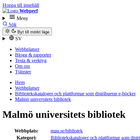
Hoppa till innehåll
Webperf
Meny
Sök
Byt till mörkt läge
SV
Webbplatser
Blogg & rapporter
Testa & verktyg
Om oss
Tjänster
Hem
Webbplatser
Bibliotekskataloger och plattformar som distribuerar e-böcker
Malmö universitets bibliotek
Malmö universitets bibliotek
Webbplats:
mau.se/bibliotek
Kategori:
Bibliotekskataloger och plattformar som distr