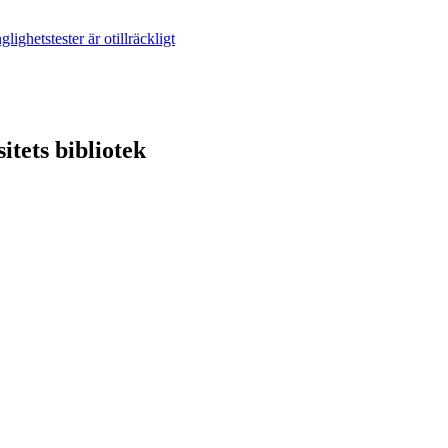
lighetstester är otillräckligt
itets bibliotek