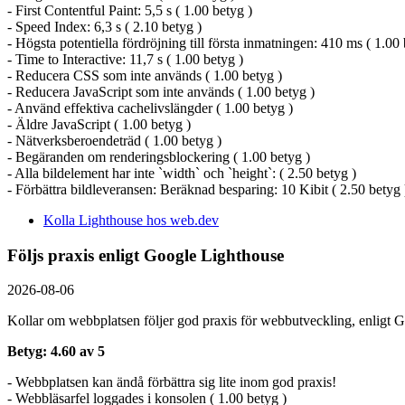
- First Contentful Paint: 5,5 s ( 1.00 betyg )
- Speed Index: 6,3 s ( 2.10 betyg )
- Högsta potentiella fördröjning till första inmatningen: 410 ms ( 1.00 
- Time to Interactive: 11,7 s ( 1.00 betyg )
- Reducera CSS som inte används ( 1.00 betyg )
- Reducera JavaScript som inte används ( 1.00 betyg )
- Använd effektiva cachelivslängder ( 1.00 betyg )
- Äldre JavaScript ( 1.00 betyg )
- Nätverksberoendeträd ( 1.00 betyg )
- Begäranden om renderingsblockering ( 1.00 betyg )
- Alla bildelement har inte `width` och `height`: ( 2.50 betyg )
- Förbättra bildleveransen: Beräknad besparing: 10 Kibit ( 2.50 betyg 
Kolla Lighthouse hos web.dev
Följs praxis enligt Google Lighthouse
2026-08-06
Kollar om webbplatsen följer god praxis för webbutveckling, enligt G
Betyg: 4.60 av 5
- Webbplatsen kan ändå förbättra sig lite inom god praxis!
- Webbläsarfel loggades i konsolen ( 1.00 betyg )