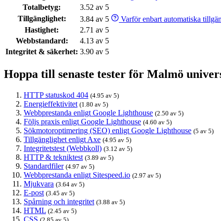
Totalbetyg:
3.52 av 5
Tillgänglighet:
3.84 av 5
Varför enbart automatiska tillgäng
Hastighet:
2.71 av 5
Webbstandard:
4.13 av 5
Integritet & säkerhet:
3.90 av 5
Hoppa till senaste tester för Malmö univers
HTTP statuskod 404
(4.95 av 5)
Energieffektivitet
(1.80 av 5)
Webbprestanda enligt Google Lighthouse
(2.50 av 5)
Följs praxis enligt Google Lighthouse
(4.60 av 5)
Sökmotoroptimering (SEO) enligt Google Lighthouse
(5 av 5)
Tillgänglighet enligt Axe
(4.95 av 5)
Integritetstest (Webbkoll)
(3.12 av 5)
HTTP & tekniktest
(3.89 av 5)
Standardfiler
(4.97 av 5)
Webbprestanda enligt Sitespeed.io
(2.97 av 5)
Mjukvara
(3.64 av 5)
E-post
(3.45 av 5)
Spårning och integritet
(3.88 av 5)
HTML
(2.45 av 5)
CSS
(2.85 av 5)