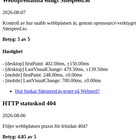
Webbprestanda enligt Sitespeed.io
2026-08-07
Kontroll av hur snabb webbplatsen är, genom opensource-verktyget
Sitespeed.io.
Betyg: 5 av 5
Hastighet
- [desktop] firstPaint: 402.00ms, ±150.00ms
- [desktop] LastVisualChange: 479.50ms, ±139.50ms
- [mobile] firstPaint: 248.00ms, ±0.00ms
- [mobile] LastVisualChange: 700.00ms, ±0.00ms
Hur funkar Sitespeed.io-testet på Webperf?
HTTP statuskod 404
2026-08-06
Följer webbplatsen praxis för felsidan 404?
Betyg: 4.85 av 5