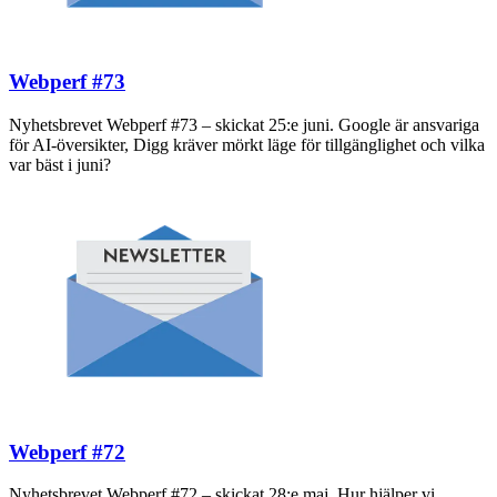
Webperf #73
Nyhetsbrevet Webperf #73 – skickat 25:e juni. Google är ansvariga
för AI-översikter, Digg kräver mörkt läge för tillgänglighet och vilka
var bäst i juni?
Webperf #72
Nyhetsbrevet Webperf #72 – skickat 28:e maj. Hur hjälper vi