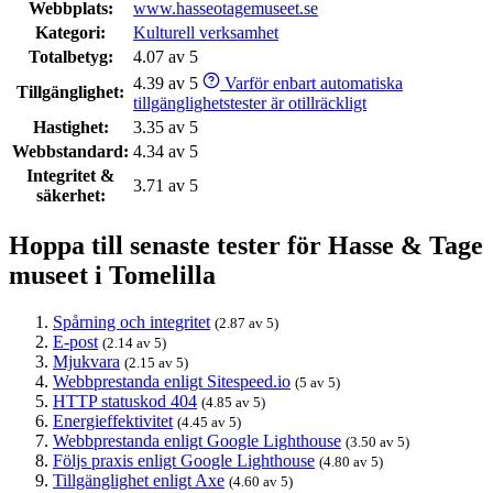
Webbplats:
www.hasseotagemuseet.se
Kategori:
Kulturell verksamhet
Totalbetyg:
4.07 av 5
4.39 av 5
Varför enbart automatiska
Tillgänglighet:
tillgänglighetstester är otillräckligt
Hastighet:
3.35 av 5
Webbstandard:
4.34 av 5
Integritet &
3.71 av 5
säkerhet:
Hoppa till senaste tester för Hasse & Tage
museet i Tomelilla
Spårning och integritet
(2.87 av 5)
E-post
(2.14 av 5)
Mjukvara
(2.15 av 5)
Webbprestanda enligt Sitespeed.io
(5 av 5)
HTTP statuskod 404
(4.85 av 5)
Energieffektivitet
(4.45 av 5)
Webbprestanda enligt Google Lighthouse
(3.50 av 5)
Följs praxis enligt Google Lighthouse
(4.80 av 5)
Tillgänglighet enligt Axe
(4.60 av 5)