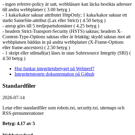
- ingen referrer-policy är satt, webbläsare kan läcka besökta adresser
till andra webbplatser ( 3.00 betyg )
- 1 kaka/kakor saknar attributet HttpOnly; 1 kaka/kakor saknar ett
starkt SameSite-attribut (Lax eller Strict) ( 4.50 betyg )
- anrop görs till 5 tredjepartsdomäner ( 4.25 betyg )
- headern Strict-Transport-Security (HSTS) saknas; headern X-
Content-Type-Options saknas eller är felaktig; skydd saknas mot att
webbplatsen bäddas in på andra webbplatser (X-Frame-Options
eller frame-ancestors) ( 2.50 betyg )
- 1 skript eller stilmall(ar) läses in utan Subresource Integrity (SRI) (
4.50 betyg )
Hur funkar integritetsbetyget på Webperf?
Integritetstestets dokumentation på Github
Standardfiler
2026-07-14
Letar efter standardfiler som robots.txt, security.txt, sitemaps och
RSS-prenumerationer
Betyg: 4.17 av 5