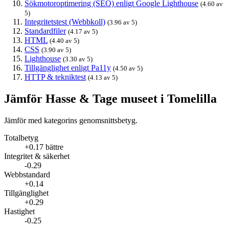
Sökmotoroptimering (SEO) enligt Google Lighthouse
(4.60 av
5)
Integritetstest (Webbkoll)
(3.96 av 5)
Standardfiler
(4.17 av 5)
HTML
(4.40 av 5)
CSS
(3.90 av 5)
Lighthouse
(3.30 av 5)
Tillgänglighet enligt Pa11y
(4.50 av 5)
HTTP & tekniktest
(4.13 av 5)
Jämför Hasse & Tage museet i Tomelilla
Jämför med kategorins genomsnittsbetyg.
Totalbetyg
+0.17 bättre
Integritet & säkerhet
-0.29
Webbstandard
+0.14
Tillgänglighet
+0.29
Hastighet
-0.25