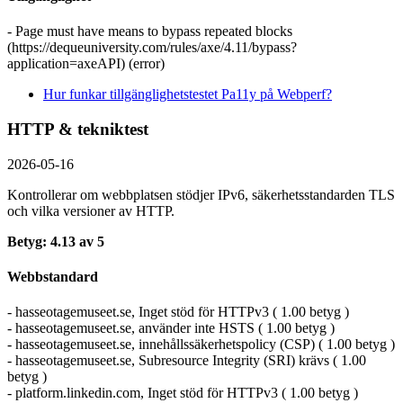
- Page must have means to bypass repeated blocks
(https://dequeuniversity.com/rules/axe/4.11/bypass?
application=axeAPI) (error)
Hur funkar tillgänglighetstestet Pa11y på Webperf?
HTTP & tekniktest
2026-05-16
Kontrollerar om webbplatsen stödjer IPv6, säkerhets­standarden TLS
och vilka versioner av HTTP.
Betyg: 4.13 av 5
Webbstandard
- hasseotagemuseet.se, Inget stöd för HTTPv3 ( 1.00 betyg )
- hasseotagemuseet.se, använder inte HSTS ( 1.00 betyg )
- hasseotagemuseet.se, innehållssäkerhetspolicy (CSP) ( 1.00 betyg )
- hasseotagemuseet.se, Subresource Integrity (SRI) krävs ( 1.00
betyg )
- platform.linkedin.com, Inget stöd för HTTPv3 ( 1.00 betyg )