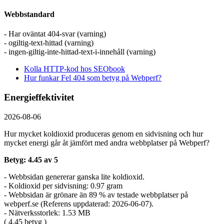
Webbstandard
- Har oväntat 404-svar (varning)
- ogiltig-text-hittad (varning)
- ingen-giltig-inte-hittad-text-i-innehåll (varning)
Kolla HTTP-kod hos SEObook
Hur funkar Fel 404 som betyg på Webperf?
Energieffektivitet
2026-08-06
Hur mycket koldioxid produceras genom en sidvisning och hur
mycket energi går åt jämfört med andra webbplatser på Webperf?
Betyg: 4.45 av 5
- Webbsidan genererar ganska lite koldioxid.
- Koldioxid per sidvisning: 0.97 gram
- Webbsidan är grönare än 89 % av testade webbplatser på
webperf.se (Referens uppdaterad: 2026-06-07).
- Nätverksstorlek: 1.53 MB
( 4.45 betyg )