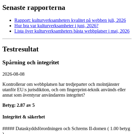
Senaste rapporterna
Rapport: kultur­verksamheters kvalitet på webben juli, 2026
Hur bra var kultur­verksamheter i juni, 2026?
Lista över kultur­verksamheters bästa webbplatser i maj, 2026
Testresultat
Spårning och integritet
2026-08-08
Kontrollerar om webbplatsen har tredjeparter och molntjänster
utanför EU:s jurisdiktion, och om fingerprint-teknik används eller
annat som äventyrar användarens integritet?
Betyg: 2.87 av 5
Integritet & säkerhet
##### Dataskyddsförordningen och Schrems II-domen ( 1.00 betyg
)