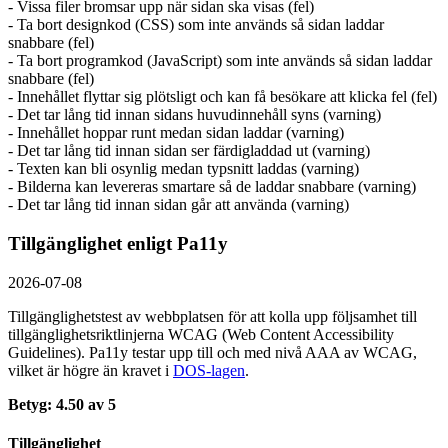
- Vissa filer bromsar upp när sidan ska visas (fel)
- Ta bort designkod (CSS) som inte används så sidan laddar
snabbare (fel)
- Ta bort programkod (JavaScript) som inte används så sidan laddar
snabbare (fel)
- Innehållet flyttar sig plötsligt och kan få besökare att klicka fel (fel)
- Det tar lång tid innan sidans huvudinnehåll syns (varning)
- Innehållet hoppar runt medan sidan laddar (varning)
- Det tar lång tid innan sidan ser färdigladdad ut (varning)
- Texten kan bli osynlig medan typsnitt laddas (varning)
- Bilderna kan levereras smartare så de laddar snabbare (varning)
- Det tar lång tid innan sidan går att använda (varning)
Tillgänglighet enligt Pa11y
2026-07-08
Tillgänglighetstest av webbplatsen för att kolla upp följsamhet till
tillgänglighets­riktlinjerna WCAG (Web Content Accessibility
Guidelines). Pa11y testar upp till och med nivå AAA av WCAG,
vilket är högre än kravet i
DOS-lagen
.
Betyg: 4.50 av 5
Tillgänglighet