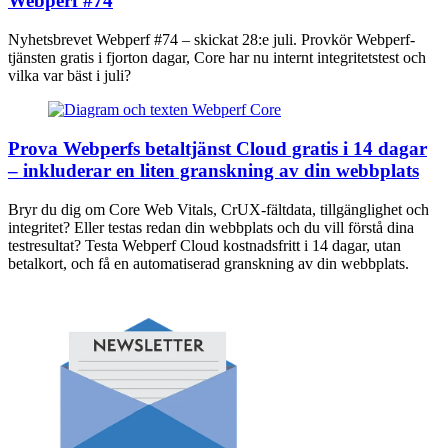
Webperf #74
Nyhetsbrevet Webperf #74 – skickat 28:e juli. Provkör Webperf-
tjänsten gratis i fjorton dagar, Core har nu internt integritetstest och
vilka var bäst i juli?
Prova Webperfs betaltjänst Cloud gratis i 14 dagar
– inkluderar en liten granskning av din webbplats
Bryr du dig om Core Web Vitals, CrUX-fältdata, tillgänglighet och
integritet? Eller testas redan din webbplats och du vill förstå dina
testresultat? Testa Webperf Cloud kostnadsfritt i 14 dagar, utan
betalkort, och få en automatiserad granskning av din webbplats.