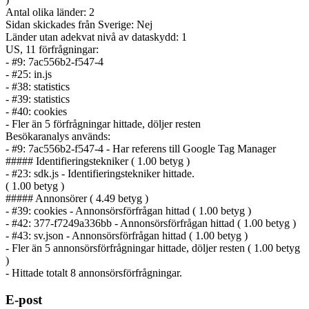
Antal olika länder: 2
Sidan skickades från Sverige: Nej
Länder utan adekvat nivå av dataskydd: 1
US, 11 förfrågningar:
- #9: 7ac556b2-f547-4
- #25: in.js
- #38: statistics
- #39: statistics
- #40: cookies
- Fler än 5 förfrågningar hittade, döljer resten
Besökaranalys används:
- #9: 7ac556b2-f547-4 - Har referens till Google Tag Manager
##### Identifierings­tekniker ( 1.00 betyg )
- #23: sdk.js - Identifierings­tekniker hittade.
( 1.00 betyg )
##### Annonsörer ( 4.49 betyg )
- #39: cookies - Annonsörs­förfrågan hittad ( 1.00 betyg )
- #42: 377-f7249a336bb - Annonsörs­förfrågan hittad ( 1.00 betyg )
- #43: sv.json - Annonsörs­förfrågan hittad ( 1.00 betyg )
- Fler än 5 annonsörs­förfrågningar hittade, döljer resten ( 1.00 betyg
)
- Hittade totalt 8 annonsörs­förfrågningar.
E-post