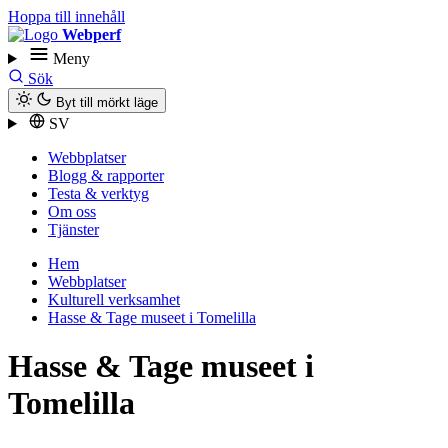
Hoppa till innehåll
Webperf
Meny
Sök
Byt till mörkt läge
SV
Webbplatser
Blogg & rapporter
Testa & verktyg
Om oss
Tjänster
Hem
Webbplatser
Kulturell verksamhet
Hasse & Tage museet i Tomelilla
Hasse & Tage museet i
Tomelilla