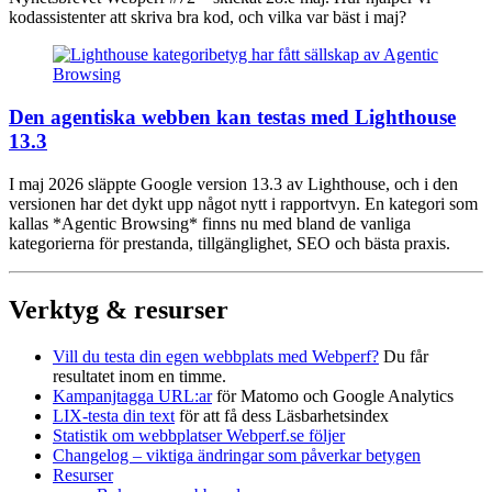
kodassistenter att skriva bra kod, och vilka var bäst i maj?
Den agentiska webben kan testas med Lighthouse
13.3
I maj 2026 släppte Google version 13.3 av Lighthouse, och i den
versionen har det dykt upp något nytt i rapportvyn. En kategori som
kallas *Agentic Browsing* finns nu med bland de vanliga
kategorierna för prestanda, tillgänglighet, SEO och bästa praxis.
Verktyg & resurser
Vill du testa din egen webbplats med Webperf?
Du får
resultatet inom en timme.
Kampanjtagga URL:ar
för Matomo och Google Analytics
LIX-testa din text
för att få dess Läsbarhetsindex
Statistik om webbplatser Webperf.se följer
Changelog – viktiga ändringar som påverkar betygen
Resurser