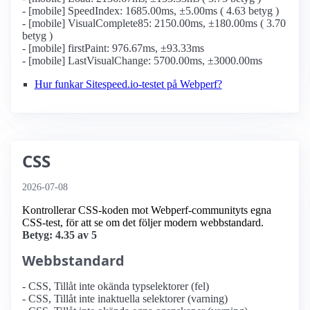
- [mobile] SpeedIndex: 1685.00ms, ±5.00ms ( 4.63 betyg )
- [mobile] VisualComplete85: 2150.00ms, ±180.00ms ( 3.70
betyg )
- [mobile] firstPaint: 976.67ms, ±93.33ms
- [mobile] LastVisualChange: 5700.00ms, ±3000.00ms
Hur funkar Sitespeed.io-testet på Webperf?
CSS
2026-07-08
Kontrollerar CSS-koden mot Webperf-communityts egna
CSS-test, för att se om det följer modern webbstandard.
Betyg: 4.35 av 5
Webbstandard
- CSS, Tillåt inte okända typselektorer (fel)
- CSS, Tillåt inte inaktuella selektorer (varning)