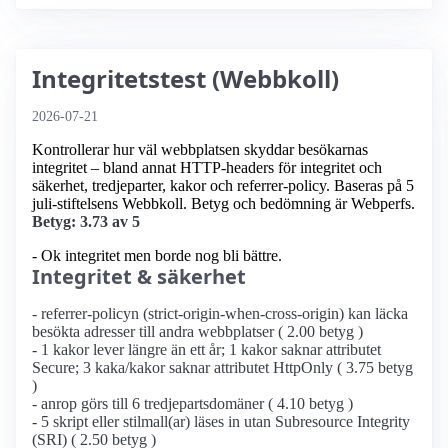
Integritetstest (Webbkoll)
2026-07-21
Kontrollerar hur väl webbplatsen skyddar besökarnas
integritet – bland annat HTTP-headers för integritet och
säkerhet, tredjeparter, kakor och referrer-policy. Baseras på 5
juli-stiftelsens Webbkoll. Betyg och bedömning är Webperfs.
Betyg: 3.73 av 5
- Ok integritet men borde nog bli bättre.
Integritet & säkerhet
- referrer-policyn (strict-origin-when-cross-origin) kan läcka
besökta adresser till andra webbplatser ( 2.00 betyg )
- 1 kakor lever längre än ett år; 1 kakor saknar attributet
Secure; 3 kaka/kakor saknar attributet HttpOnly ( 3.75 betyg
)
- anrop görs till 6 tredjepartsdomäner ( 4.10 betyg )
- 5 skript eller stilmall(ar) läses in utan Subresource Integrity
(SRI) ( 2.50 betyg )