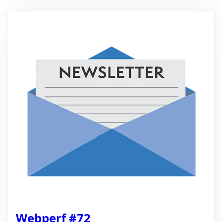
Webperf #72