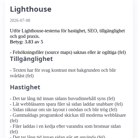
Lighthouse
2026-07-08
Utför Lighthouse-testerna för hastighet, SEO, tillgänglighet
och god praxis.
Betyg: 3.83 av 5
- Felsökningsfiler (source maps) saknas eller är ogiltiga (fel)
Tillgänglighet
- Texten har för svag kontrast mot bakgrunden och blir
svårläst (fel)
Hastighet
- Det tar lång tid innan sidans huvudinnehåll syns (fel)
- Låt webbläsaren spara filer så sidan laddar snabbare (fel)
- Sidan räknar om sin layout i onödan och blir trög (fel)
- Gammaldags programkod skickas till moderna webbläsare
(fel)
- Filer laddas i en kedja efter varandra som bromsar sidan
(fel)
- Det tar lång tid innan sidan går att använda (fel)