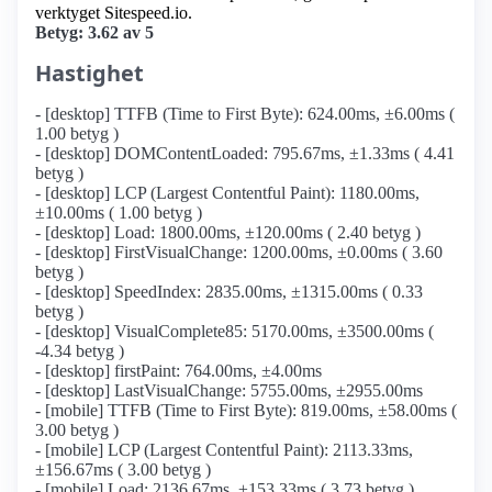
verktyget Sitespeed.io.
Betyg: 3.62 av 5
Hastighet
- [desktop] TTFB (Time to First Byte): 624.00ms, ±6.00ms (
1.00 betyg )
- [desktop] DOMContentLoaded: 795.67ms, ±1.33ms ( 4.41
betyg )
- [desktop] LCP (Largest Contentful Paint): 1180.00ms,
±10.00ms ( 1.00 betyg )
- [desktop] Load: 1800.00ms, ±120.00ms ( 2.40 betyg )
- [desktop] FirstVisualChange: 1200.00ms, ±0.00ms ( 3.60
betyg )
- [desktop] SpeedIndex: 2835.00ms, ±1315.00ms ( 0.33
betyg )
- [desktop] VisualComplete85: 5170.00ms, ±3500.00ms (
-4.34 betyg )
- [desktop] firstPaint: 764.00ms, ±4.00ms
- [desktop] LastVisualChange: 5755.00ms, ±2955.00ms
- [mobile] TTFB (Time to First Byte): 819.00ms, ±58.00ms (
3.00 betyg )
- [mobile] LCP (Largest Contentful Paint): 2113.33ms,
±156.67ms ( 3.00 betyg )
- [mobile] Load: 2136.67ms, ±153.33ms ( 3.73 betyg )