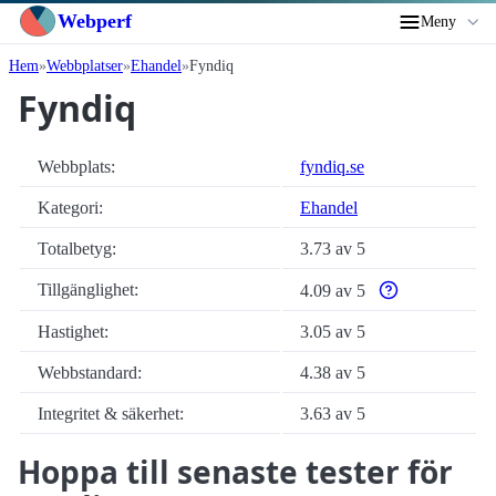
Webperf
Meny
Hem
Webbplatser
Ehandel
Fyndiq
Fyndiq
Webbplats:
fyndiq.se
Kategori:
Ehandel
Totalbetyg:
3.73 av 5
Tillgänglighet:
4.09 av 5
Varför enbart auto
Hastighet:
3.05 av 5
Webbstandard:
4.38 av 5
Integritet & säkerhet:
3.63 av 5
Hoppa till senaste tester för