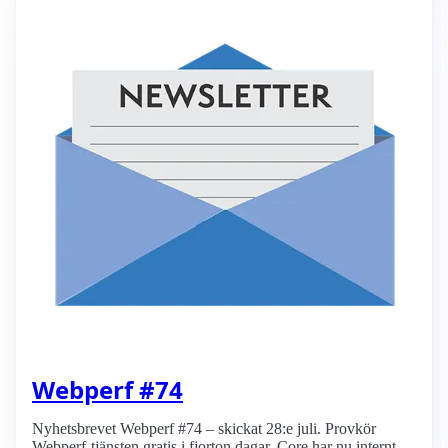
Webperf #74
Nyhetsbrevet Webperf #74 – skickat 28:e juli. Provkör
Webperf-tjänsten gratis i fjorton dagar, Core har nu internt