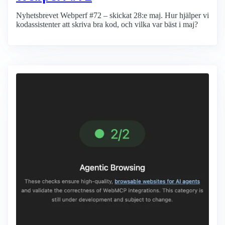
Nyhetsbrevet Webperf #72 – skickat 28:e maj. Hur hjälper vi
kodassistenter att skriva bra kod, och vilka var bäst i maj?