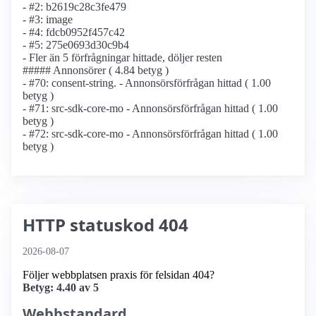
- #2: b2619c28c3fe479
- #3: image
- #4: fdcb0952f457c42
- #5: 275e0693d30c9b4
- Fler än 5 förfrågningar hittade, döljer resten
##### Annonsörer ( 4.84 betyg )
- #70: consent-string. - Annonsörs­förfrågan hittad ( 1.00
betyg )
- #71: src-sdk-core-mo - Annonsörs­förfrågan hittad ( 1.00
betyg )
- #72: src-sdk-core-mo - Annonsörs­förfrågan hittad ( 1.00
betyg )
HTTP statuskod 404
2026-08-07
Följer webbplatsen praxis för felsidan 404?
Betyg: 4.40 av 5
Webbstandard