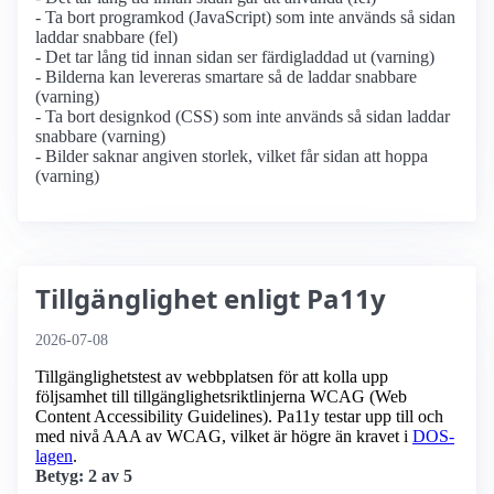
- Ta bort programkod (JavaScript) som inte används så sidan
laddar snabbare (fel)
- Det tar lång tid innan sidan ser färdigladdad ut (varning)
- Bilderna kan levereras smartare så de laddar snabbare
(varning)
- Ta bort designkod (CSS) som inte används så sidan laddar
snabbare (varning)
- Bilder saknar angiven storlek, vilket får sidan att hoppa
(varning)
Tillgänglighet enligt Pa11y
2026-07-08
Tillgänglighetstest av webbplatsen för att kolla upp
följsamhet till tillgänglighets­riktlinjerna WCAG (Web
Content Accessibility Guidelines). Pa11y testar upp till och
med nivå AAA av WCAG, vilket är högre än kravet i
DOS-
lagen
.
Betyg: 2 av 5