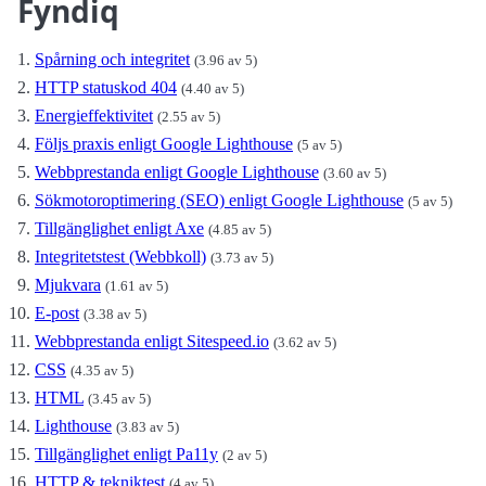
Fyndiq
Spårning och integritet
(3.96 av 5)
HTTP statuskod 404
(4.40 av 5)
Energieffektivitet
(2.55 av 5)
Följs praxis enligt Google Lighthouse
(5 av 5)
Webbprestanda enligt Google Lighthouse
(3.60 av 5)
Sökmotoroptimering (SEO) enligt Google Lighthouse
(5 av 5)
Tillgänglighet enligt Axe
(4.85 av 5)
Integritetstest (Webbkoll)
(3.73 av 5)
Mjukvara
(1.61 av 5)
E-post
(3.38 av 5)
Webbprestanda enligt Sitespeed.io
(3.62 av 5)
CSS
(4.35 av 5)
HTML
(3.45 av 5)
Lighthouse
(3.83 av 5)
Tillgänglighet enligt Pa11y
(2 av 5)
HTTP & tekniktest
(4 av 5)