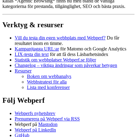
kallas *Agentic Browsing* finns nu med bland de vanliga
kategorierna för prestanda, tillgänglighet, SEO och bästa praxis.
Verktyg & resurser
Vill du testa din egen webbplats med Webperf?
Du får
resultatet inom en timme.
Kampanjtagga URL:ar
för Matomo och Google Analytics
LIX-testa din text
för att få dess Läsbarhetsindex
Statistik om webbplatser Webperf.se följer
Changelog – viktiga ändringar som påverkar betygen
Resurser
Boken om webbanalys
Webbstrategi för alla
Lista med konferenser
Följ Webperf
Webperfs nyhetsbrev
Prenumerera på Webperf via RSS
Webperf på
Mastodon
Webperf på LinkedIn
GitHub