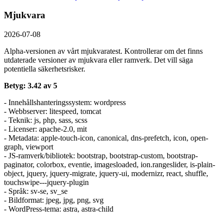
Mjukvara
2026-07-08
Alpha-versionen av vårt mjukvaratest. Kontrollerar om det finns
utdaterade versioner av mjukvara eller ramverk. Det vill säga
potentiella säkerhetsrisker.
Betyg: 3.42 av 5
- Innehållshanteringssystem: wordpress
- Webbserver: litespeed, tomcat
- Teknik: js, php, sass, scss
- Licenser: apache-2.0, mit
- Metadata: apple-touch-icon, canonical, dns-prefetch, icon, open-
graph, viewport
- JS-ramverk/bibliotek: bootstrap, bootstrap-custom, bootstrap-
paginator, colorbox, eventie, imagesloaded, ion.rangeslider, is-plain-
object, jquery, jquery-migrate, jquery-ui, modernizr, react, shuffle,
touchswipe---jquery-plugin
- Språk: sv-se, sv_se
- Bildformat: jpeg, jpg, png, svg
- WordPress-tema: astra, astra-child