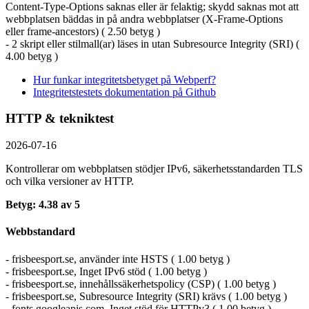
Content-Type-Options saknas eller är felaktig; skydd saknas mot att
webbplatsen bäddas in på andra webbplatser (X-Frame-Options
eller frame-ancestors) ( 2.50 betyg )
- 2 skript eller stilmall(ar) läses in utan Subresource Integrity (SRI) (
4.00 betyg )
Hur funkar integritetsbetyget på Webperf?
Integritetstestets dokumentation på Github
HTTP & tekniktest
2026-07-16
Kontrollerar om webbplatsen stödjer IPv6, säkerhets­standarden TLS
och vilka versioner av HTTP.
Betyg: 4.38 av 5
Webbstandard
- frisbeesport.se, använder inte HSTS ( 1.00 betyg )
- frisbeesport.se, Inget IPv6 stöd ( 1.00 betyg )
- frisbeesport.se, innehållssäkerhetspolicy (CSP) ( 1.00 betyg )
- frisbeesport.se, Subresource Integrity (SRI) krävs ( 1.00 betyg )
- fonts.googleapis.com, Inget stöd för HTTPv3 ( 1.00 betyg )