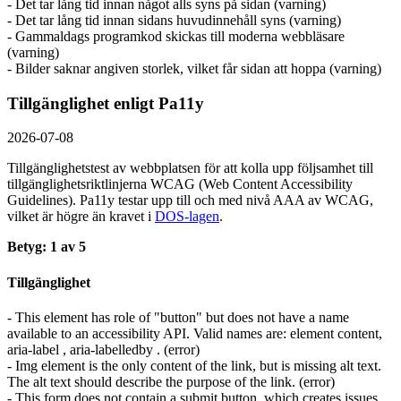
- Det tar lång tid innan något alls syns på sidan (varning)
- Det tar lång tid innan sidans huvudinnehåll syns (varning)
- Gammaldags programkod skickas till moderna webbläsare
(varning)
- Bilder saknar angiven storlek, vilket får sidan att hoppa (varning)
Tillgänglighet enligt Pa11y
2026-07-08
Tillgänglighetstest av webbplatsen för att kolla upp följsamhet till
tillgänglighets­riktlinjerna WCAG (Web Content Accessibility
Guidelines). Pa11y testar upp till och med nivå AAA av WCAG,
vilket är högre än kravet i
DOS-lagen
.
Betyg: 1 av 5
Tillgänglighet
- This element has role of "button" but does not have a name
available to an accessibility API. Valid names are: element content,
aria-label , aria-labelledby . (error)
- Img element is the only content of the link, but is missing alt text.
The alt text should describe the purpose of the link. (error)
- This form does not contain a submit button, which creates issues