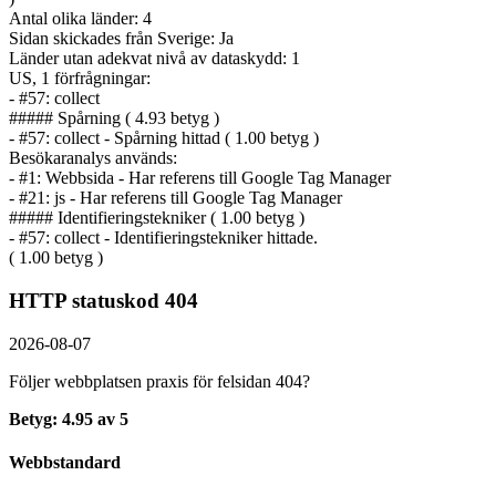
Antal olika länder: 4
Sidan skickades från Sverige: Ja
Länder utan adekvat nivå av dataskydd: 1
US, 1 förfrågningar:
- #57: collect
##### Spårning ( 4.93 betyg )
- #57: collect - Spårning hittad ( 1.00 betyg )
Besökaranalys används:
- #1: Webbsida - Har referens till Google Tag Manager
- #21: js - Har referens till Google Tag Manager
##### Identifierings­tekniker ( 1.00 betyg )
- #57: collect - Identifierings­tekniker hittade.
( 1.00 betyg )
HTTP statuskod 404
2026-08-07
Följer webbplatsen praxis för felsidan 404?
Betyg: 4.95 av 5
Webbstandard