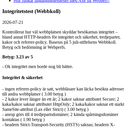
Hur funkar tillgänglighetstestet med Axe på Webperf?
Integritetstest (Webbkoll)
2026-07-21
Kontrollerar hur väl webbplatsen skyddar besökarnas integritet –
bland annat HTTP-headers för integritet och säkerhet, tredjeparter,
kakor och referrer-policy. Baseras på 5 juli-stiftelsens Webbkoll.
Betyg och bedömning är Webperfs.
Betyg: 3.23 av 5
- Ok integritet men borde nog bli bättre.
Integritet & säkerhet
- ingen referrer-policy är satt, webbläsare kan läcka besökta adresser
till andra webbplatser ( 3.00 betyg )
- 2 kakor lever längre än ett år; 2 kakor saknar attributet Secure; 2
kaka/kakor saknar attributet HttpOnly; 2 kaka/kakor saknar ett starkt
SameSite-attribut (Lax eller Strict) ( 3.00 betyg )
- anrop görs till 4 tredjepartsdomäner; 2 kända spårningsdomäner
kontaktas ( 1.90 betyg )
- headern Strict-Transport-Security (HSTS) saknas; headern X-