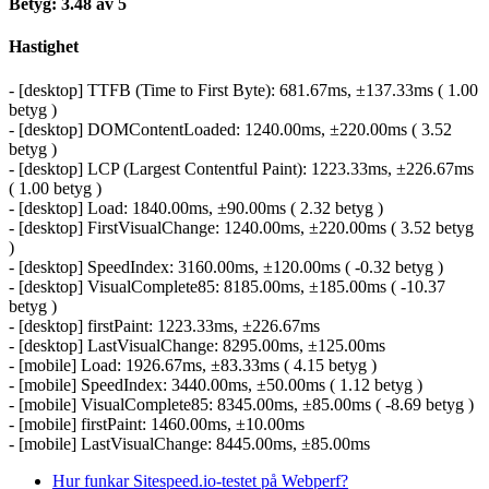
Betyg: 3.48 av 5
Hastighet
- [desktop] TTFB (Time to First Byte): 681.67ms, ±137.33ms ( 1.00
betyg )
- [desktop] DOMContentLoaded: 1240.00ms, ±220.00ms ( 3.52
betyg )
- [desktop] LCP (Largest Contentful Paint): 1223.33ms, ±226.67ms
( 1.00 betyg )
- [desktop] Load: 1840.00ms, ±90.00ms ( 2.32 betyg )
- [desktop] FirstVisualChange: 1240.00ms, ±220.00ms ( 3.52 betyg
)
- [desktop] SpeedIndex: 3160.00ms, ±120.00ms ( -0.32 betyg )
- [desktop] VisualComplete85: 8185.00ms, ±185.00ms ( -10.37
betyg )
- [desktop] firstPaint: 1223.33ms, ±226.67ms
- [desktop] LastVisualChange: 8295.00ms, ±125.00ms
- [mobile] Load: 1926.67ms, ±83.33ms ( 4.15 betyg )
- [mobile] SpeedIndex: 3440.00ms, ±50.00ms ( 1.12 betyg )
- [mobile] VisualComplete85: 8345.00ms, ±85.00ms ( -8.69 betyg )
- [mobile] firstPaint: 1460.00ms, ±10.00ms
- [mobile] LastVisualChange: 8445.00ms, ±85.00ms
Hur funkar Sitespeed.io-testet på Webperf?