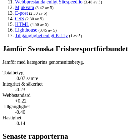
Webbprestanda enligt Sitespeed.io
(3.48 av 5)
Mjukvara
(3.42 av 5)
E-post
(2.50 av 5)
CSS
(2.30 av 5)
HTML
(4.50 av 5)
Lighthouse
(3.45 av 5)
Tillgänglighet enligt Pa11y
(1 av 5)
Jämför Svenska Frisbeesportförbundet
Jämför med kategorins genomsnittsbetyg.
Totalbetyg
-0.07 sämre
Integritet & säkerhet
-0.23
Webbstandard
+0.22
Tillgänglighet
-0.40
Hastighet
-0.14
Senaste rapporterna