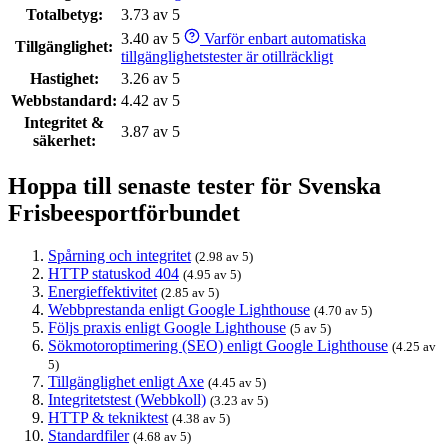
Totalbetyg:
3.73 av 5
3.40 av 5
Varför enbart automatiska
Tillgänglighet:
tillgänglighetstester är otillräckligt
Hastighet:
3.26 av 5
Webbstandard:
4.42 av 5
Integritet &
3.87 av 5
säkerhet:
Hoppa till senaste tester för Svenska
Frisbeesportförbundet
Spårning och integritet
(2.98 av 5)
HTTP statuskod 404
(4.95 av 5)
Energieffektivitet
(2.85 av 5)
Webbprestanda enligt Google Lighthouse
(4.70 av 5)
Följs praxis enligt Google Lighthouse
(5 av 5)
Sökmotoroptimering (SEO) enligt Google Lighthouse
(4.25 av
5)
Tillgänglighet enligt Axe
(4.45 av 5)
Integritetstest (Webbkoll)
(3.23 av 5)
HTTP & tekniktest
(4.38 av 5)
Standardfiler
(4.68 av 5)