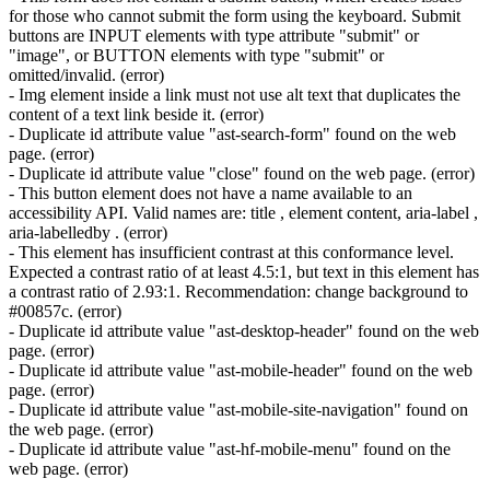
for those who cannot submit the form using the keyboard. Submit
buttons are INPUT elements with type attribute "submit" or
"image", or BUTTON elements with type "submit" or
omitted/invalid. (error)
- Img element inside a link must not use alt text that duplicates the
content of a text link beside it. (error)
- Duplicate id attribute value "ast-search-form" found on the web
page. (error)
- Duplicate id attribute value "close" found on the web page. (error)
- This button element does not have a name available to an
accessibility API. Valid names are: title , element content, aria-label ,
aria-labelledby . (error)
- This element has insufficient contrast at this conformance level.
Expected a contrast ratio of at least 4.5:1, but text in this element has
a contrast ratio of 2.93:1. Recommendation: change background to
#00857c. (error)
- Duplicate id attribute value "ast-desktop-header" found on the web
page. (error)
- Duplicate id attribute value "ast-mobile-header" found on the web
page. (error)
- Duplicate id attribute value "ast-mobile-site-navigation" found on
the web page. (error)
- Duplicate id attribute value "ast-hf-mobile-menu" found on the
web page. (error)