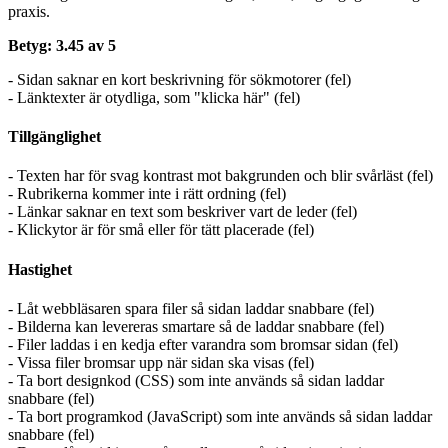
praxis.
Betyg: 3.45 av 5
- Sidan saknar en kort beskrivning för sökmotorer (fel)
- Länktexter är otydliga, som "klicka här" (fel)
Tillgänglighet
- Texten har för svag kontrast mot bakgrunden och blir svårläst (fel)
- Rubrikerna kommer inte i rätt ordning (fel)
- Länkar saknar en text som beskriver vart de leder (fel)
- Klickytor är för små eller för tätt placerade (fel)
Hastighet
- Låt webbläsaren spara filer så sidan laddar snabbare (fel)
- Bilderna kan levereras smartare så de laddar snabbare (fel)
- Filer laddas i en kedja efter varandra som bromsar sidan (fel)
- Vissa filer bromsar upp när sidan ska visas (fel)
- Ta bort designkod (CSS) som inte används så sidan laddar
snabbare (fel)
- Ta bort programkod (JavaScript) som inte används så sidan laddar
snabbare (fel)