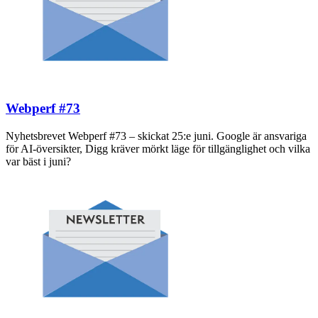
Webperf #73
Nyhetsbrevet Webperf #73 – skickat 25:e juni. Google är ansvariga
för AI-översikter, Digg kräver mörkt läge för tillgänglighet och vilka
var bäst i juni?