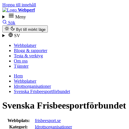
Hoppa till innehåll
Webperf
Meny
Sök
Byt till mörkt läge
SV
Webbplatser
Blogg & rapporter
Testa & verktyg
Om oss
Tjänster
Hem
Webbplatser
Idrottsorganisationer
Svenska Frisbeesportförbundet
Svenska Frisbeesportförbundet
Webbplats:
frisbeesport.se
Kategori:
Idrottsorganisationer