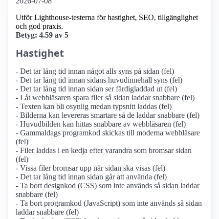
2026-07-08
Utför Lighthouse-testerna för hastighet, SEO, tillgänglighet
och god praxis.
Betyg: 4.59 av 5
Hastighet
- Det tar lång tid innan något alls syns på sidan (fel)
- Det tar lång tid innan sidans huvudinnehåll syns (fel)
- Det tar lång tid innan sidan ser färdigladdad ut (fel)
- Låt webbläsaren spara filer så sidan laddar snabbare (fel)
- Texten kan bli osynlig medan typsnitt laddas (fel)
- Bilderna kan levereras smartare så de laddar snabbare (fel)
- Huvudbilden kan hittas snabbare av webbläsaren (fel)
- Gammaldags programkod skickas till moderna webbläsare
(fel)
- Filer laddas i en kedja efter varandra som bromsar sidan
(fel)
- Vissa filer bromsar upp när sidan ska visas (fel)
- Det tar lång tid innan sidan går att använda (fel)
- Ta bort designkod (CSS) som inte används så sidan laddar
snabbare (fel)
- Ta bort programkod (JavaScript) som inte används så sidan
laddar snabbare (fel)