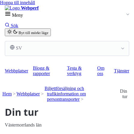
Hoppa till innehåll
Webperf
Meny
Sök
Byt till mörkt läge
SV
Blogg &
Testa &
Om
Webbplatser
Tjänster
rapporter
verktyg
oss
Biljettförsäljning och
Din
Hem
Webbplatser
trafikinformation om
tur
persontransporter
Din tur
Västernorrlands län