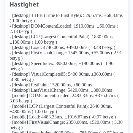
Hastighet
- [desktop] TTFB (Time to First Byte): 529.67ms, ±68.33ms
( 1.00 betyg )
- [desktop] DOMContentLoaded: 1910.00ms, ±60.00ms (
2.18 betyg )
- [desktop] LCP (Largest Contentful Paint): 1830.00ms,
±130.00ms ( 1.00 betyg )
- [desktop] Load: 4740.00ms, ±490.00ms ( -3.48 betyg )
- [desktop] FirstVisualChange: 1545.00ms, ±55.00ms ( 2.91
betyg )
- [desktop] SpeedIndex: 3980.00ms, ±190.00ms ( -1.96
betyg )
- [desktop] VisualComplete85: 5400.00ms, ±360.00ms (
-4.80 betyg )
- [desktop] firstPaint: 1520.00ms, ±60.00ms
- [desktop] LastVisualChange: 5420.00ms, ±380.00ms
- [mobile] DOMContentLoaded: 2483.33ms, ±376.67ms (
3.03 betyg )
- [mobile] LCP (Largest Contentful Paint): 2640.00ms,
±480.00ms ( 1.00 betyg )
- [mobile] Load: 4483.33ms, ±1016.67ms ( -0.97 betyg )
- [mobile] FirstVisualChange: 2350.00ms, ±520.00ms ( 3.30
betyg )
- [mobile] SpeedIndex: 4035.00ms, ±785.00ms ( -0.07 betyg