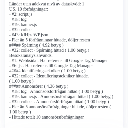
Länder utan adekvat nivå av dataskydd: 1
US, 10 förfrågningar:
- #2: script.js
- #18: log
- #19: banner.js
- #32: collect
- #43: kJHjzcWP.json
- Fler än 5 förfrågningar hittade, döljer resten
##### Spårning ( 4.92 betyg )
- #32: collect - Spårning hittad ( 1.00 betyg )
Besökaranalys används:
- #1: Webbsida - Har referens till Google Tag Manager
- #6: js - Har referens till Google Tag Manager
##### Identifierings­tekniker ( 1.00 betyg )
- #32: collect - Identifierings­tekniker hittade.
( 1.00 betyg )
##### Annonsörer ( 4.36 betyg )
- #18: log - Annonsörs­förfrågan hittad ( 1.00 betyg )
- #19: banner.js - Annonsörs­förfrågan hittad ( 1.00 betyg )
- #32: collect - Annonsörs­förfrågan hittad ( 1.00 betyg )
- Fler än 5 annonsörs­förfrågningar hittade, döljer resten (
1.00 betyg )
- Hittade totalt 10 annonsörs­förfrågningar.