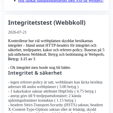
Hur funkar tillgänglighetstestet med Axe på Webperf?
Integritetstest (Webbkoll)
2026-07-21
Kontrollerar hur väl webbplatsen skyddar besökarnas
integritet – bland annat HTTP-headers för integritet och
säkerhet, tredjeparter, kakor och referrer-policy. Baseras på 5
juli-stiftelsens Webbkoll. Betyg och bedömning är Webperfs.
Betyg: 3.15 av 5
- Ok integritet men borde nog bli bättre.
Integritet & säkerhet
- ingen referrer-policy är satt, webbläsare kan läcka besökta
adresser till andra webbplatser ( 3.00 betyg )
- 1 kaka/kakor saknar attributet HttpOnly ( 4.75 betyg )
- anrop görs till 9 tredjepartsdomäner; 2 kända
spårningsdomäner kontaktas ( 1.15 betyg )
- headern Strict-Transport-Security (HSTS) saknas; headern
X-Content-Type-Options saknas eller är felaktig; skydd