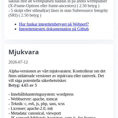
saknas mot att webbplatsen bäddas in på andra webbplatser
(X-Frame-Options eller frame-ancestors) ( 2.50 betyg )
- 5 skript eller stilmall(ar) läses in utan Subresource Integrity
(SRI) ( 2.50 betyg )
Hur funkar integritetsbetyget på Webperf?
Integritetstestets dokumentation på Github
Mjukvara
2026-07-12
Alpha-versionen av vårt mjukvaratest. Kontrollerar om det
finns utdaterade versioner av mjukvara eller ramverk. Det
vill säga potentiella säkerhetsrisker.
Betyg: 4.65 av 5
- Innehållshanteringssystem: wordpress
- Webbserver: apache, tomcat
- Teknik: c, es6, js, php, sass, scss
- Licenser: apache-2.0, mit
- Metadata: canonical, viewport
- JS-ramverk/bibliotek: bootstrap, core-js, for-license-