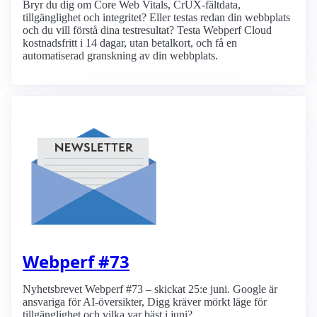
Bryr du dig om Core Web Vitals, CrUX-fältdata,
tillgänglighet och integritet? Eller testas redan din webbplats
och du vill förstå dina testresultat? Testa Webperf Cloud
kostnadsfritt i 14 dagar, utan betalkort, och få en
automatiserad granskning av din webbplats.
Webperf #73
Nyhetsbrevet Webperf #73 – skickat 25:e juni. Google är
ansvariga för AI-översikter, Digg kräver mörkt läge för
tillgänglighet och vilka var bäst i juni?