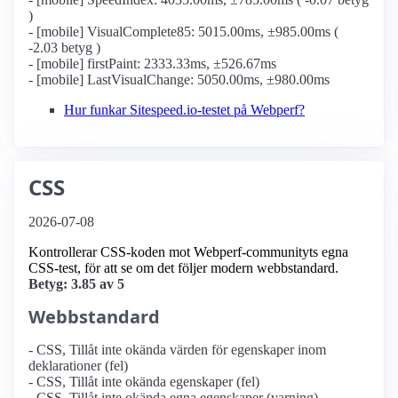
)
- [mobile] VisualComplete85: 5015.00ms, ±985.00ms (
-2.03 betyg )
- [mobile] firstPaint: 2333.33ms, ±526.67ms
- [mobile] LastVisualChange: 5050.00ms, ±980.00ms
Hur funkar Sitespeed.io-testet på Webperf?
CSS
2026-07-08
Kontrollerar CSS-koden mot Webperf-communityts egna
CSS-test, för att se om det följer modern webbstandard.
Betyg: 3.85 av 5
Webbstandard
- CSS, Tillåt inte okända värden för egenskaper inom
deklarationer (fel)
- CSS, Tillåt inte okända egenskaper (fel)
- CSS, Tillåt inte okända egna egenskaper (varning)