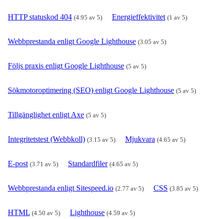
HTTP statuskod 404
Energieffektivitet
(4.95 av 5)
(1 av 5)
Webbprestanda enligt Google Lighthouse
(3.05 av 5)
Följs praxis enligt Google Lighthouse
(5 av 5)
Sökmotoroptimering (SEO) enligt Google Lighthouse
(5 av 5)
Tillgänglighet enligt Axe
(5 av 5)
Integritetstest (Webbkoll)
Mjukvara
(3.15 av 5)
(4.65 av 5)
E-post
Standardfiler
(3.71 av 5)
(4.65 av 5)
Webbprestanda enligt Sitespeed.io
CSS
(2.77 av 5)
(3.85 av 5)
HTML
Lighthouse
(4.50 av 5)
(4.59 av 5)