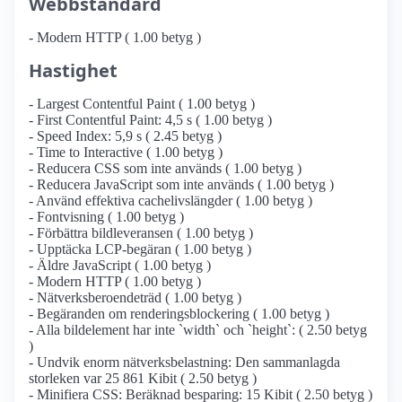
Webbstandard
- Modern HTTP ( 1.00 betyg )
Hastighet
- Largest Contentful Paint ( 1.00 betyg )
- First Contentful Paint: 4,5 s ( 1.00 betyg )
- Speed Index: 5,9 s ( 2.45 betyg )
- Time to Interactive ( 1.00 betyg )
- Reducera CSS som inte används ( 1.00 betyg )
- Reducera JavaScript som inte används ( 1.00 betyg )
- Använd effektiva cachelivslängder ( 1.00 betyg )
- Fontvisning ( 1.00 betyg )
- Förbättra bildleveransen ( 1.00 betyg )
- Upptäcka LCP-begäran ( 1.00 betyg )
- Äldre JavaScript ( 1.00 betyg )
- Modern HTTP ( 1.00 betyg )
- Nätverksberoendeträd ( 1.00 betyg )
- Begäranden om renderingsblockering ( 1.00 betyg )
- Alla bildelement har inte `width` och `height`: ( 2.50 betyg
)
- Undvik enorm nätverksbelastning: Den sammanlagda
storleken var 25 861 Kibit ( 2.50 betyg )
- Minifiera CSS: Beräknad besparing: 15 Kibit ( 2.50 betyg )