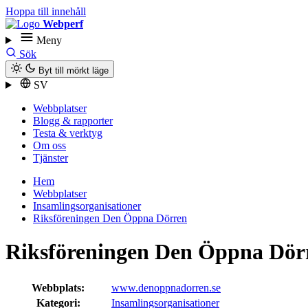
Hoppa till innehåll
Webperf
Meny
Sök
Byt till mörkt läge
SV
Webbplatser
Blogg & rapporter
Testa & verktyg
Om oss
Tjänster
Hem
Webbplatser
Insamlings­organisationer
Riksföreningen Den Öppna Dörren
Riksföreningen Den Öppna Dör
Webbplats:
www.denoppnadorren.se
Kategori:
Insamlings­organisationer