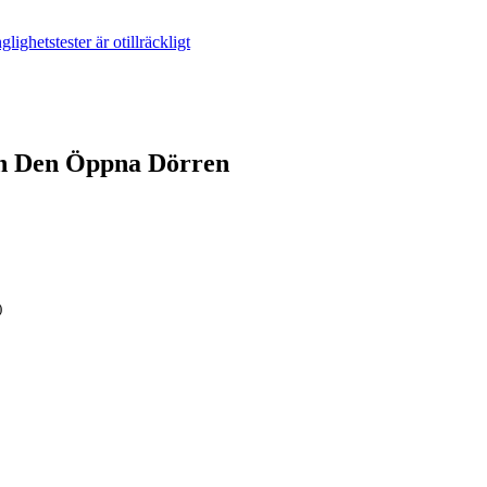
lighetstester är otillräckligt
gen Den Öppna Dörren
)