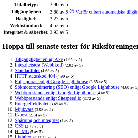
Totalbetyg:
3.90 av 5
Tillgänglighet:
3.88 av 5
Varför enbart automatiska tillgäng
Hastighet:
3.27 av 5
Webbstandard:
4.52 av 5
Integritet & säkerhet:
3.93 av 5
Hoppa till senaste tester för Riksförenin
Tillgänglighet enligt Axe
(4.65 av 5)
Integritetstest (Webbkoll)
(2.82 av 5)
Standardfiler
(4.68 av 5)
HTTP statuskod 404
(4.90 av 5)
Följs praxis enligt Google Lighthouse
(3.65 av 5)
Sökmotoroptimering (SEO) enligt Google Lighthouse
(4.60 av 5
Webbprestanda enligt Google Lighthouse
(4 av 5)
Webbprestanda enligt Sitespeed.io
(3.72 av 5)
Energieffektivitet
(3.65 av 5)
Mjukvara
(3.98 av 5)
E-post
(2.14 av 5)
Spårning och integritet
(4 av 5)
CSS
(2.75 av 5)
HTML
(5 av 5)
Lighthouse
(3.33 av 5)