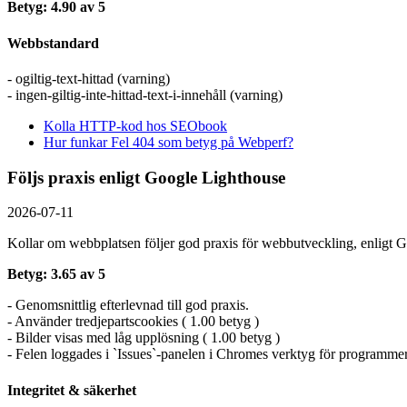
Betyg: 4.90 av 5
Webbstandard
- ogiltig-text-hittad (varning)
- ingen-giltig-inte-hittad-text-i-innehåll (varning)
Kolla HTTP-kod hos SEObook
Hur funkar Fel 404 som betyg på Webperf?
Följs praxis enligt Google Lighthouse
2026-07-11
Kollar om webbplatsen följer god praxis för webbutveckling, enligt G
Betyg: 3.65 av 5
- Genomsnittlig efterlevnad till god praxis.
- Använder tredjepartscookies ( 1.00 betyg )
- Bilder visas med låg upplösning ( 1.00 betyg )
- Felen loggades i `Issues`-panelen i Chromes verktyg för programmer
Integritet & säkerhet