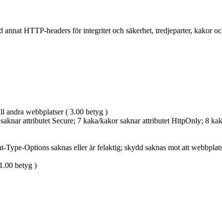
 annat HTTP-headers för integritet och säkerhet, tredjeparter, kakor och
ill andra webbplatser ( 3.00 betyg )
aknar attributet Secure; 7 kaka/kakor saknar attributet HttpOnly; 8 kaka/
t-Type-Options saknas eller är felaktig; skydd saknas mot att webbpla
 1.00 betyg )