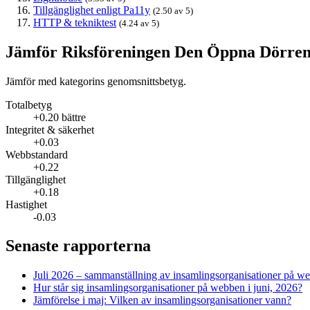
Tillgänglighet enligt Pa11y
(2.50 av 5)
HTTP & tekniktest
(4.24 av 5)
Jämför Riksföreningen Den Öppna Dörre
Jämför med kategorins genomsnittsbetyg.
Totalbetyg
+0.20 bättre
Integritet & säkerhet
+0.03
Webbstandard
+0.22
Tillgänglighet
+0.18
Hastighet
-0.03
Senaste rapporterna
Juli 2026 – sammanställning av insamlings­organisationer på w
Hur står sig insamlings­organisationer på webben i juni, 2026?
Jämförelse i maj: Vilken av insamlings­organisationer vann?