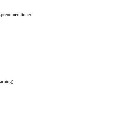
SS-prenumerationer
varning)