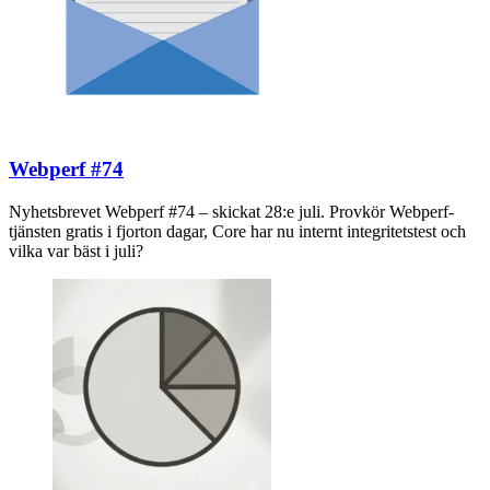
Webperf #74
Nyhetsbrevet Webperf #74 – skickat 28:e juli. Provkör Webperf-
tjänsten gratis i fjorton dagar, Core har nu internt integritetstest och
vilka var bäst i juli?