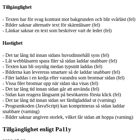
Tillgänglighet
- Texten har för svag kontrast mot bakgrunden och blir svårläst (fel)
- Bilder saknar alternativ text för skärmläsare (fel)
- Länkar saknar en text som beskriver vart de leder (fel)
Hastighet
- Det tar lång tid innan sidans huvudinnehåll syns (fel)
- Låt webbläsaren spara filer så sidan laddar snabbare (fel)
- Texten kan bli osynlig medan typsnitt laddas (fel)
- Bilderna kan levereras smartare så de laddar snabbare (fel)
- Filer laddas i en kedja efter varandra som bromsar sidan (fel)
- Vissa filer bromsar upp när sidan ska visas (fel)
- Det tar lång tid innan sidan går att använda (fel)
- Sidan kan reagera långsamt på besökarens första klick (fel)
- Det tar lång tid innan sidan ser färdigladdad ut (varning)
- Programkoden (JavaScript) kan komprimeras så sidan laddar
snabbare (varning)
- Bilder saknar angiven storlek, vilket får sidan att hoppa (varning)
Tillgänglighet enligt Pa11y