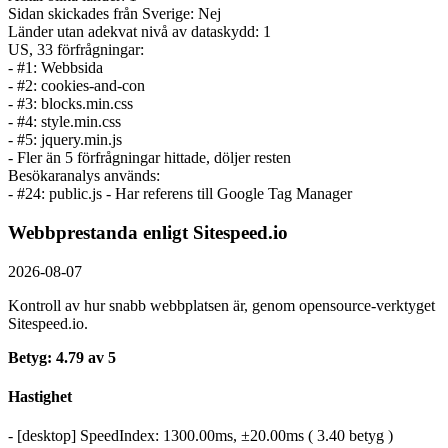
Sidan skickades från Sverige: Nej
Länder utan adekvat nivå av dataskydd: 1
US, 33 förfrågningar:
- #1: Webbsida
- #2: cookies-and-con
- #3: blocks.min.css
- #4: style.min.css
- #5: jquery.min.js
- Fler än 5 förfrågningar hittade, döljer resten
Besökaranalys används:
- #24: public.js - Har referens till Google Tag Manager
Webbprestanda enligt Sitespeed.io
2026-08-07
Kontroll av hur snabb webbplatsen är, genom opensource-verktyget
Sitespeed.io.
Betyg: 4.79 av 5
Hastighet
- [desktop] SpeedIndex: 1300.00ms, ±20.00ms ( 3.40 betyg )