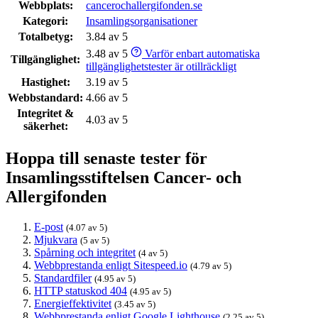
Webbplats:
cancerochallergifonden.se
Kategori:
Insamlings­organisationer
Totalbetyg:
3.84 av 5
3.48 av 5
Varför enbart automatiska
Tillgänglighet:
tillgänglighetstester är otillräckligt
Hastighet:
3.19 av 5
Webbstandard:
4.66 av 5
Integritet &
4.03 av 5
säkerhet:
Hoppa till senaste tester för
Insamlingsstiftelsen Cancer- och
Allergifonden
E-post
(4.07 av 5)
Mjukvara
(5 av 5)
Spårning och integritet
(4 av 5)
Webbprestanda enligt Sitespeed.io
(4.79 av 5)
Standardfiler
(4.95 av 5)
HTTP statuskod 404
(4.95 av 5)
Energieffektivitet
(3.45 av 5)
Webbprestanda enligt Google Lighthouse
(2.25 av 5)