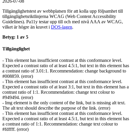
2026-07-08
Tillgänglighetstest av webbplatsen för att kolla upp följsamhet till
tillgänglighets­riktlinjerna WCAG (Web Content Accessibility
Guidelines). Pa11y testar upp till och med nivå AAA av WCAG,
vilket är högre än kravet i
DOS-lagen
.
Betyg: 1 av 5
Tillgänglighet
- This element has insufficient contrast at this conformance level.
Expected a contrast ratio of at least 4.5:1, but text in this element has
a contrast ratio of 3.01:1. Recommendation: change background to
#008859. (error)
- This element has insufficient contrast at this conformance level.
Expected a contrast ratio of at least 3:1, but text in this element has a
contrast ratio of 1:1. Recommendation: change text colour to
#949494. (error)
- Img element is the only content of the link, but is missing alt text.
The alt text should describe the purpose of the link. (error)
- This element has insufficient contrast at this conformance level.
Expected a contrast ratio of at least 4.5:1, but text in this element has
a contrast ratio of 1:1. Recommendation: change text colour to
#fdffff. (error)