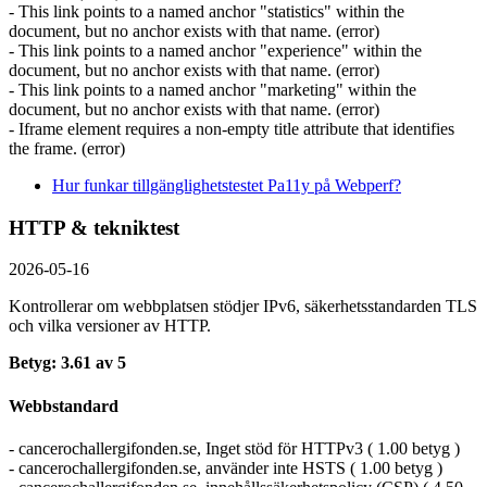
- This link points to a named anchor "statistics" within the
document, but no anchor exists with that name. (error)
- This link points to a named anchor "experience" within the
document, but no anchor exists with that name. (error)
- This link points to a named anchor "marketing" within the
document, but no anchor exists with that name. (error)
- Iframe element requires a non-empty title attribute that identifies
the frame. (error)
Hur funkar tillgänglighetstestet Pa11y på Webperf?
HTTP & tekniktest
2026-05-16
Kontrollerar om webbplatsen stödjer IPv6, säkerhets­standarden TLS
och vilka versioner av HTTP.
Betyg: 3.61 av 5
Webbstandard
- cancerochallergifonden.se, Inget stöd för HTTPv3 ( 1.00 betyg )
- cancerochallergifonden.se, använder inte HSTS ( 1.00 betyg )