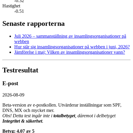
-0.32
Hastighet
-0.51
Senaste rapporterna
Juli 2026 – sammanställning av insamlings­organisationer på
webben
Hur står sig insamlings­organisationer på webben i juni, 2026?
Jämförelse i maj: Vilken av insamlings­organisationer vann?
Testresultat
E-post
2026-08-09
Beta-version av e-postkollen. Utvärderar inställningar som SPF,
DNS, MX och mycket mer.
Obs! Detta test ingår inte i
totalbetyget
, däremot i delbetyget
Integritet & säkerhet
.
Betyg: 4.07 av 5