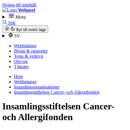
Hoppa till innehåll
Webperf
Meny
Sök
Byt till mörkt läge
SV
Webbplatser
Blogg & rapporter
Testa & verktyg
Om oss
Tjänster
Hem
Webbplatser
Insamlings­organisationer
Insamlingsstiftelsen Cancer- och Allergifonden
Insamlingsstiftelsen Cancer-
och Allergifonden