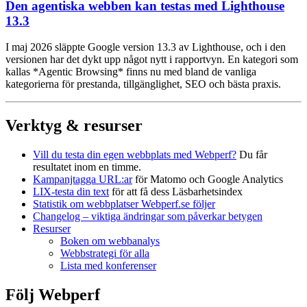
Den agentiska webben kan testas med Lighthouse
13.3
I maj 2026 släppte Google version 13.3 av Lighthouse, och i den
versionen har det dykt upp något nytt i rapportvyn. En kategori som
kallas *Agentic Browsing* finns nu med bland de vanliga
kategorierna för prestanda, tillgänglighet, SEO och bästa praxis.
Verktyg & resurser
Vill du testa din egen webbplats med Webperf?
Du får
resultatet inom en timme.
Kampanjtagga URL:ar
för Matomo och Google Analytics
LIX-testa din text
för att få dess Läsbarhetsindex
Statistik om webbplatser Webperf.se följer
Changelog – viktiga ändringar som påverkar betygen
Resurser
Boken om webbanalys
Webbstrategi för alla
Lista med konferenser
Följ Webperf