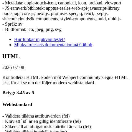
- Metadata: apple-touch-icon, canonical, icon, preload, viewport
- JS-ramverk/bibliotek: apptus-esales-web-api-javascript-library,
bootstrap, core-js, next.js, promises-spec, q, react, rsvp.js,
sitecore.cloudsdk.components, styled-components, uuid, uuid.js
- Språk: sv
- Bildformat: ico, jpeg, png, svg
Hur funkar mjukvarutestet?
Mjukvarutestets dokumentation på Github
HTML
2026-07-08
Kontrollerar HTML-koden mot Webperf-communityts egna HTML-
test, för att se om det följer modern webbstandard.
Betyg: 3.45 av 5
Webbstandard
- Validera tillåtna attributvärden (fel)
- Kräv att `id` är en giltig identifierare (fel)
- Säkerställ att obligatoriska attribut är satta (fel)
- Validera tillåtet innehåll (varning)