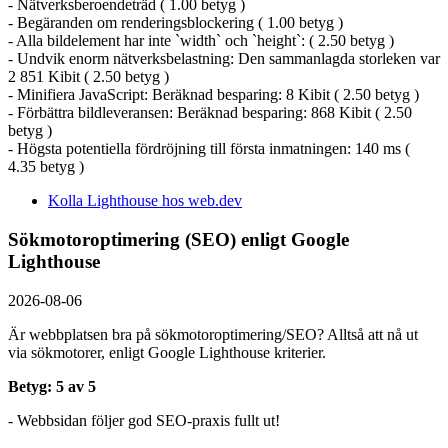
- Nätverksberoendeträd ( 1.00 betyg )
- Begäranden om renderingsblockering ( 1.00 betyg )
- Alla bildelement har inte `width` och `height`: ( 2.50 betyg )
- Undvik enorm nätverksbelastning: Den sammanlagda storleken var
2 851 Kibit ( 2.50 betyg )
- Minifiera JavaScript: Beräknad besparing: 8 Kibit ( 2.50 betyg )
- Förbättra bildleveransen: Beräknad besparing: 868 Kibit ( 2.50
betyg )
- Högsta potentiella fördröjning till första inmatningen: 140 ms (
4.35 betyg )
Kolla Lighthouse hos web.dev
Sökmotoroptimering (SEO) enligt Google
Lighthouse
2026-08-06
Är webbplatsen bra på sökmotoroptimering/SEO? Alltså att nå ut
via sökmotorer, enligt Google Lighthouse kriterier.
Betyg: 5 av 5
- Webbsidan följer god SEO-praxis fullt ut!