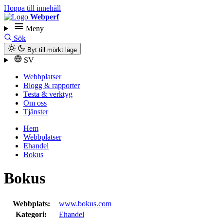
Hoppa till innehåll
Webperf
Meny
Sök
Byt till mörkt läge
SV
Webbplatser
Blogg & rapporter
Testa & verktyg
Om oss
Tjänster
Hem
Webbplatser
Ehandel
Bokus
Bokus
Webbplats:
www.bokus.com
Kategori:
Ehandel