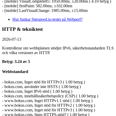
- [mobile] VisualComplete85: 1950.00ms, ±20.00ms ( 4.10 betyg )
- [mobile] firstPaint: 582.00ms, ±102.00ms
- [mobile] LastVisualChange: 1985.00ms, ±15.00ms
Hur funkar Sitespeed.io-testet på Webperf?
HTTP & tekniktest
2026-07-13
Kontrollerar om webbplatsen stödjer IPv6, säkerhets­standarden TLS
och vilka versioner av HTTP.
Betyg: 3.24 av 5
Webbstandard
- bokus.com, Inget stöd för HTTPv3 ( 1.00 betyg )
- bokus.com, använder inte HSTS ( 1.00 betyg )
- bokus.com, Inget IPv6 stöd ( 1.00 betyg )
- bokus.com, innehållssäkerhetspolicy (CSP) ( 1.00 betyg )
- www.bokus.com, Inget HTTPv1.1 stöd ( 1.00 betyg )
- www.bokus.com, Inget stöd för HTTPv2 ( 1.00 betyg )
- www.bokus.com, Inget stöd för HTTPv3 ( 1.00 betyg )
- www.bokus.com, finns HTTPS-stöd? ( 1.00 betyg )