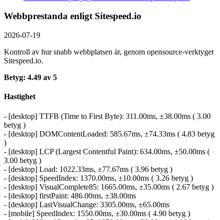
Webbprestanda enligt Sitespeed.io
2026-07-19
Kontroll av hur snabb webbplatsen är, genom opensource-verktyget
Sitespeed.io.
Betyg: 4.49 av 5
Hastighet
- [desktop] TTFB (Time to First Byte): 311.00ms, ±38.00ms ( 3.00
betyg )
- [desktop] DOMContentLoaded: 585.67ms, ±74.33ms ( 4.83 betyg
)
- [desktop] LCP (Largest Contentful Paint): 634.00ms, ±50.00ms (
3.00 betyg )
- [desktop] Load: 1022.33ms, ±77.67ms ( 3.96 betyg )
- [desktop] SpeedIndex: 1370.00ms, ±10.00ms ( 3.26 betyg )
- [desktop] VisualComplete85: 1665.00ms, ±35.00ms ( 2.67 betyg )
- [desktop] firstPaint: 486.00ms, ±38.00ms
- [desktop] LastVisualChange: 3305.00ms, ±65.00ms
- [mobile] SpeedIndex: 1550.00ms, ±30.00ms ( 4.90 betyg )