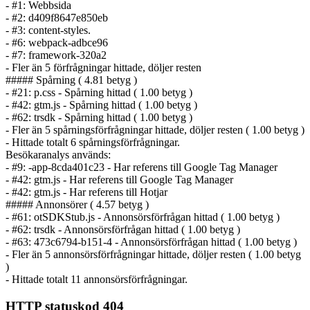
- #1: Webbsida
- #2: d409f8647e850eb
- #3: content-styles.
- #6: webpack-adbce96
- #7: framework-320a2
- Fler än 5 förfrågningar hittade, döljer resten
##### Spårning ( 4.81 betyg )
- #21: p.css - Spårning hittad ( 1.00 betyg )
- #42: gtm.js - Spårning hittad ( 1.00 betyg )
- #62: trsdk - Spårning hittad ( 1.00 betyg )
- Fler än 5 spårnings­förfrågningar hittade, döljer resten ( 1.00 betyg )
- Hittade totalt 6 spårnings­förfrågningar.
Besökaranalys används:
- #9: -app-8cda401c23 - Har referens till Google Tag Manager
- #42: gtm.js - Har referens till Google Tag Manager
- #42: gtm.js - Har referens till Hotjar
##### Annonsörer ( 4.57 betyg )
- #61: otSDKStub.js - Annonsörs­förfrågan hittad ( 1.00 betyg )
- #62: trsdk - Annonsörs­förfrågan hittad ( 1.00 betyg )
- #63: 473c6794-b151-4 - Annonsörs­förfrågan hittad ( 1.00 betyg )
- Fler än 5 annonsörs­förfrågningar hittade, döljer resten ( 1.00 betyg
)
- Hittade totalt 11 annonsörs­förfrågningar.
HTTP statuskod 404