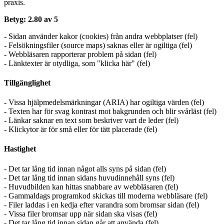
praxis.
Betyg: 2.80 av 5
- Sidan använder kakor (cookies) från andra webbplatser (fel)
- Felsökningsfiler (source maps) saknas eller är ogiltiga (fel)
- Webbläsaren rapporterar problem på sidan (fel)
- Länktexter är otydliga, som "klicka här" (fel)
Tillgänglighet
- Vissa hjälpmedelsmärkningar (ARIA) har ogiltiga värden (fel)
- Texten har för svag kontrast mot bakgrunden och blir svårläst (fel)
- Länkar saknar en text som beskriver vart de leder (fel)
- Klickytor är för små eller för tätt placerade (fel)
Hastighet
- Det tar lång tid innan något alls syns på sidan (fel)
- Det tar lång tid innan sidans huvudinnehåll syns (fel)
- Huvudbilden kan hittas snabbare av webbläsaren (fel)
- Gammaldags programkod skickas till moderna webbläsare (fel)
- Filer laddas i en kedja efter varandra som bromsar sidan (fel)
- Vissa filer bromsar upp när sidan ska visas (fel)
- Det tar lång tid innan sidan går att använda (fel)