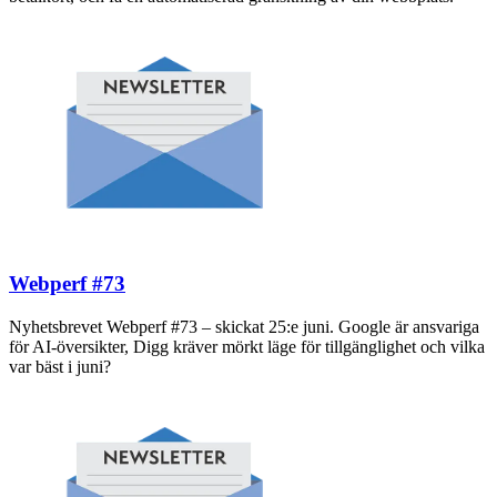
Webperf #73
Nyhetsbrevet Webperf #73 – skickat 25:e juni. Google är ansvariga
för AI-översikter, Digg kräver mörkt läge för tillgänglighet och vilka
var bäst i juni?