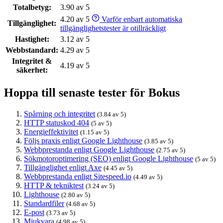
Totalbetyg:
3.90 av 5
4.20 av 5
Varför enbart automatiska
Tillgänglighet:
tillgänglighetstester är otillräckligt
Hastighet:
3.12 av 5
Webbstandard:
4.29 av 5
Integritet &
4.19 av 5
säkerhet:
Hoppa till senaste tester för Bokus
Spårning och integritet
(3.84 av 5)
HTTP statuskod 404
(5 av 5)
Energieffektivitet
(1.15 av 5)
Följs praxis enligt Google Lighthouse
(3.85 av 5)
Webbprestanda enligt Google Lighthouse
(2.75 av 5)
Sökmotoroptimering (SEO) enligt Google Lighthouse
(5 av 5)
Tillgänglighet enligt Axe
(4.45 av 5)
Webbprestanda enligt Sitespeed.io
(4.49 av 5)
HTTP & tekniktest
(3.24 av 5)
Lighthouse
(2.80 av 5)
Standardfiler
(4.68 av 5)
E-post
(3.73 av 5)
Mjukvara
(4.98 av 5)