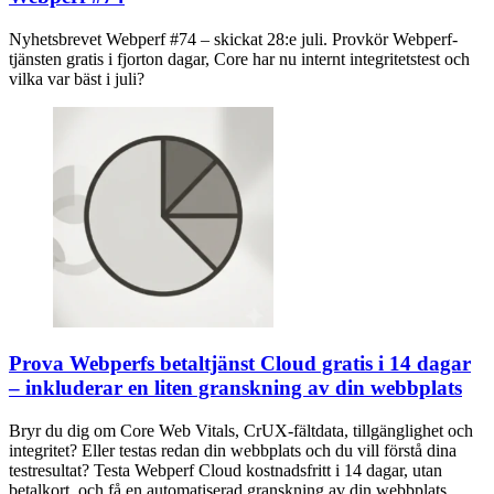
Nyhetsbrevet Webperf #74 – skickat 28:e juli. Provkör Webperf-
tjänsten gratis i fjorton dagar, Core har nu internt integritetstest och
vilka var bäst i juli?
Prova Webperfs betaltjänst Cloud gratis i 14 dagar
– inkluderar en liten granskning av din webbplats
Bryr du dig om Core Web Vitals, CrUX-fältdata, tillgänglighet och
integritet? Eller testas redan din webbplats och du vill förstå dina
testresultat? Testa Webperf Cloud kostnadsfritt i 14 dagar, utan
betalkort, och få en automatiserad granskning av din webbplats.