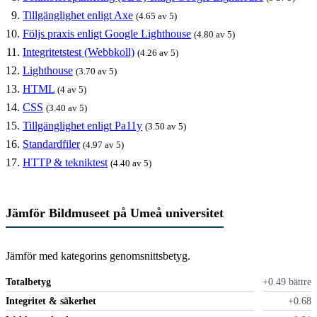
Tillgänglighet enligt Axe
(4.65 av 5)
Följs praxis enligt Google Lighthouse
(4.80 av 5)
Integritetstest (Webbkoll)
(4.26 av 5)
Lighthouse
(3.70 av 5)
HTML
(4 av 5)
CSS
(3.40 av 5)
Tillgänglighet enligt Pa11y
(3.50 av 5)
Standardfiler
(4.97 av 5)
HTTP & tekniktest
(4.40 av 5)
Jämför Bildmuseet på Umeå universitet
Jämför med kategorins genomsnittsbetyg.
Totalbetyg
+0.49 bättre
Integritet & säkerhet
+0.68