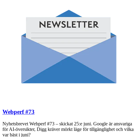
Webperf #73
Nyhetsbrevet Webperf #73 – skickat 25:e juni. Google är ansvariga
för AI-översikter, Digg kräver mörkt läge för tillgänglighet och vilka
var bäst i juni?