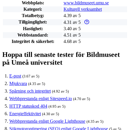
Webbplats:
www.bildmuseet.umu.se
Kategori:
Kulturell verksamhet
Totalbetyg:
4.39 av 5
Tillgänglighet:
4.31 av 5
Varför enbart automatiska 
Hastighet:
3.40 av 5
Webbstandard:
4.51 av 5
Integritet & säkerhet:
4.68 av 5
Hoppa till senaste tester för Bildmuseet
på Umeå universitet
E-post
(3.67 av 5)
Mjukvara
(4.35 av 5)
Spårning och integritet
(4.92 av 5)
Webbprestanda enligt Sitespeed.io
(4.70 av 5)
HTTP statuskod 404
(4.95 av 5)
Energieffektivitet
(4.30 av 5)
Webbprestanda enligt Google Lighthouse
(4.35 av 5)
Sökmotoroptimering (SEO) enligt Google Lighthouse
(5 av 5)