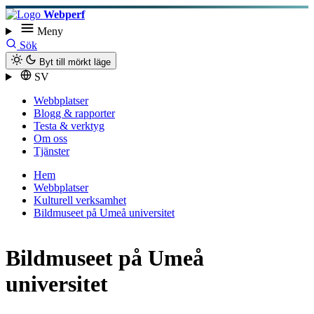
Webperf
Meny
Sök
Byt till mörkt läge
SV
Webbplatser
Blogg & rapporter
Testa & verktyg
Om oss
Tjänster
Hem
Webbplatser
Kulturell verksamhet
Bildmuseet på Umeå universitet
Bildmuseet på Umeå
universitet