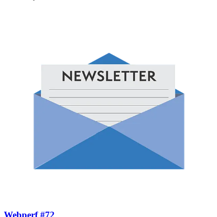
Webperf #72