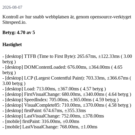
2026-08-07
Kontroll av hur snabb webbplatsen är, genom opensource-verktyget
Sitespeed.io.
Betyg: 4.70 av 5
Hastighet
- [desktop] TTFB (Time to First Byte): 265.67ms, ±122.33ms ( 3.00
betyg )
- [desktop] DOMContentLoaded: 676.00ms, ±364.00ms ( 4.65
betyg )
- [desktop] LCP (Largest Contentful Paint): 703.33ms, ±366.67ms (
3.00 betyg )
- [desktop] Load: 713.00ms, ±367.00ms ( 4.57 betyg )
- [desktop] FirstVisualChange: 680.00ms, ±340.00ms ( 4.64 betyg )
- [desktop] SpeedIndex: 705.00ms, ±365.00ms ( 4.59 betyg )
- [desktop] VisualComplete85: 710.00ms, ±370.00ms ( 4.58 betyg )
- [desktop] firstPaint: 674.67ms, ±355.33ms
- [desktop] LastVisualChange: 752.00ms, ±378.00ms
- [mobile] firstPaint: 316.00ms, ±0.00ms
- [mobile] LastVisualChange: 768.00ms, ±1.00ms