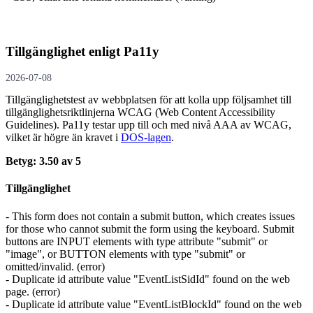
Tillgänglighet enligt Pa11y
2026-07-08
Tillgänglighetstest av webbplatsen för att kolla upp följsamhet till
tillgänglighets­riktlinjerna WCAG (Web Content Accessibility
Guidelines). Pa11y testar upp till och med nivå AAA av WCAG,
vilket är högre än kravet i
DOS-lagen
.
Betyg: 3.50 av 5
Tillgänglighet
- This form does not contain a submit button, which creates issues
for those who cannot submit the form using the keyboard. Submit
buttons are INPUT elements with type attribute "submit" or
"image", or BUTTON elements with type "submit" or
omitted/invalid. (error)
- Duplicate id attribute value "EventListSidId" found on the web
page. (error)
- Duplicate id attribute value "EventListBlockId" found on the web