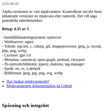
2026-08-08
Alpha-versionen av vårt mjukvaratest. Kontrollerar om det finns
utdaterade versioner av mjukvara eller ramverk. Det vill säga
potentiella säkerhetsrisker.
Betyg: 4.35 av 5
- Innehållshanteringssystem: episerver
- Webbserver: nginx
- Teknik: asp.net, c, csharp, gif, imageprocessor, jpeg, js, mysql,
php, png, webp
- Licenser: gpl-3.0
- Metadata: canonical, open-graph, preload, viewport
- JS-ramverk/bibliotek: jquery, matomo, tag-manager
- Språk: en, sv, x-default
- Bildformat: jpeg, jpg, png, svg, webp
Hur funkar mjukvarutestet?
Mjukvarutestets dokumentation på Github
Spårning och integritet