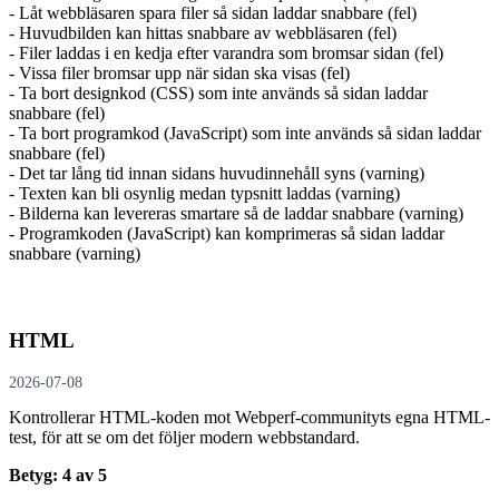
- Låt webbläsaren spara filer så sidan laddar snabbare (fel)
- Huvudbilden kan hittas snabbare av webbläsaren (fel)
- Filer laddas i en kedja efter varandra som bromsar sidan (fel)
- Vissa filer bromsar upp när sidan ska visas (fel)
- Ta bort designkod (CSS) som inte används så sidan laddar
snabbare (fel)
- Ta bort programkod (JavaScript) som inte används så sidan laddar
snabbare (fel)
- Det tar lång tid innan sidans huvudinnehåll syns (varning)
- Texten kan bli osynlig medan typsnitt laddas (varning)
- Bilderna kan levereras smartare så de laddar snabbare (varning)
- Programkoden (JavaScript) kan komprimeras så sidan laddar
snabbare (varning)
HTML
2026-07-08
Kontrollerar HTML-koden mot Webperf-communityts egna HTML-
test, för att se om det följer modern webbstandard.
Betyg: 4 av 5