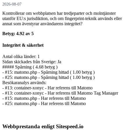
2026-08-07
Kontrollerar om webbplatsen har tredjeparter och molntjänster
utanför EU:s jurisdiktion, och om fingerprint-teknik används eller
annat som äventyrar användarens integritet?
Betyg: 4.92 av 5
Integritet & säkerhet
Antal olika länder: 1
Sidan skickades från Sverige: Ja
##### Spårning ( 4.68 betyg )
- #15: matomo.php - Spårning hittad ( 1.00 betyg )
- #25: matomo.php - Spårning hittad ( 1.00 betyg )
Besökaranalys används:
- #13: container-xonyc - Har referens till Matomo
- #13: container-xonyc - Har referens till Matomo Tag Manager
- #15: matomo.php - Har referens till Matomo
- #25: matomo.php - Har referens till Matomo
Webbprestanda enligt Sitespeed.io