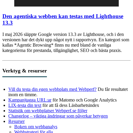
Den agentiska webben kan testas med Lighthouse
13.3
I maj 2026 släppte Google version 13.3 av Lighthouse, och i den
versionen har det dykt upp något nytt i rapportvyn. En kategori som
kallas *Agentic Browsing* finns nu med bland de vanliga
kategorierna för prestanda, tillgänglighet, SEO och bästa praxis.
Verktyg & resurser
Vill du testa din egen webbplats med Webperf?
Du får resultatet
inom en timme.
Kampanjtagga URL:ar
för Matomo och Google Analytics
LIX-testa din text
för att få dess Läsbarhetsindex
Statistik om webbplatser Webperf.se följer
Changelog – viktiga ändringar som påverkar betygen
Resurser
Boken om webbanalys
Webbstrategi för alla