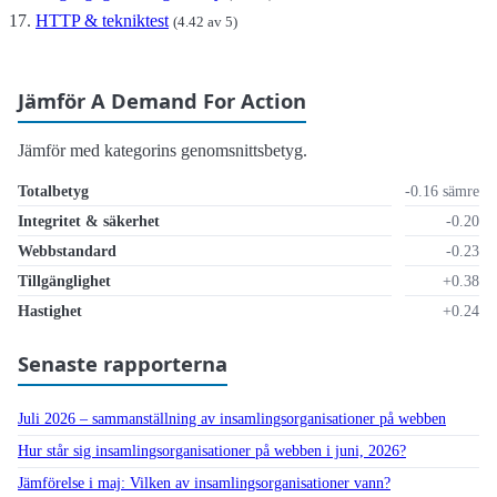
HTTP & tekniktest
(4.42 av 5)
Jämför A Demand For Action
Jämför med kategorins genomsnittsbetyg.
Totalbetyg
-0.16 sämre
Integritet & säkerhet
-0.20
Webbstandard
-0.23
Tillgänglighet
+0.38
Hastighet
+0.24
Senaste rapporterna
Juli 2026 – sammanställning av insamlings­organisationer på webben
Hur står sig insamlings­organisationer på webben i juni, 2026?
Jämförelse i maj: Vilken av insamlings­organisationer vann?