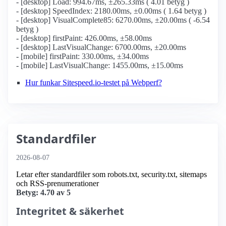
- [desktop] Load: 994.67ms, ±265.33ms ( 4.01 betyg )
- [desktop] SpeedIndex: 2180.00ms, ±0.00ms ( 1.64 betyg )
- [desktop] VisualComplete85: 6270.00ms, ±20.00ms ( -6.54
betyg )
- [desktop] firstPaint: 426.00ms, ±58.00ms
- [desktop] LastVisualChange: 6700.00ms, ±20.00ms
- [mobile] firstPaint: 330.00ms, ±34.00ms
- [mobile] LastVisualChange: 1455.00ms, ±15.00ms
Hur funkar Sitespeed.io-testet på Webperf?
Standardfiler
2026-08-07
Letar efter standardfiler som robots.txt, security.txt, sitemaps
och RSS-prenumerationer
Betyg: 4.70 av 5
Integritet & säkerhet