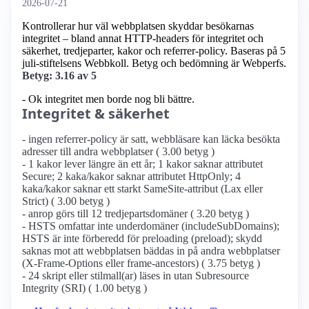
2026-07-21
Kontrollerar hur väl webbplatsen skyddar besökarnas
integritet – bland annat HTTP-headers för integritet och
säkerhet, tredjeparter, kakor och referrer-policy. Baseras på 5
juli-stiftelsens Webbkoll. Betyg och bedömning är Webperfs.
Betyg: 3.16 av 5
- Ok integritet men borde nog bli bättre.
Integritet & säkerhet
- ingen referrer-policy är satt, webbläsare kan läcka besökta
adresser till andra webbplatser ( 3.00 betyg )
- 1 kakor lever längre än ett år; 1 kakor saknar attributet
Secure; 2 kaka/kakor saknar attributet HttpOnly; 4
kaka/kakor saknar ett starkt SameSite-attribut (Lax eller
Strict) ( 3.00 betyg )
- anrop görs till 12 tredjepartsdomäner ( 3.20 betyg )
- HSTS omfattar inte underdomäner (includeSubDomains);
HSTS är inte förberedd för preloading (preload); skydd
saknas mot att webbplatsen bäddas in på andra webbplatser
(X-Frame-Options eller frame-ancestors) ( 3.75 betyg )
- 24 skript eller stilmall(ar) läses in utan Subresource
Integrity (SRI) ( 1.00 betyg )