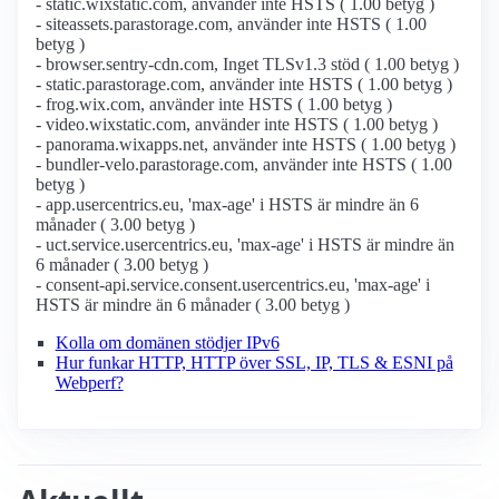
- static.wixstatic.com, använder inte HSTS ( 1.00 betyg )
- siteassets.parastorage.com, använder inte HSTS ( 1.00
betyg )
- browser.sentry-cdn.com, Inget TLSv1.3 stöd ( 1.00 betyg )
- static.parastorage.com, använder inte HSTS ( 1.00 betyg )
- frog.wix.com, använder inte HSTS ( 1.00 betyg )
- video.wixstatic.com, använder inte HSTS ( 1.00 betyg )
- panorama.wixapps.net, använder inte HSTS ( 1.00 betyg )
- bundler-velo.parastorage.com, använder inte HSTS ( 1.00
betyg )
- app.usercentrics.eu, 'max-age' i HSTS är mindre än 6
månader ( 3.00 betyg )
- uct.service.usercentrics.eu, 'max-age' i HSTS är mindre än
6 månader ( 3.00 betyg )
- consent-api.service.consent.usercentrics.eu, 'max-age' i
HSTS är mindre än 6 månader ( 3.00 betyg )
Kolla om domänen stödjer IPv6
Hur funkar HTTP, HTTP över SSL, IP, TLS & ESNI på
Webperf?