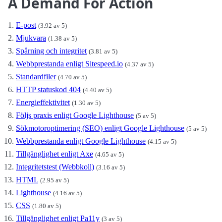
A Demand For Action
E-post
(3.92 av 5)
Mjukvara
(1.38 av 5)
Spårning och integritet
(3.81 av 5)
Webbprestanda enligt Sitespeed.io
(4.37 av 5)
Standardfiler
(4.70 av 5)
HTTP statuskod 404
(4.40 av 5)
Energieffektivitet
(1.30 av 5)
Följs praxis enligt Google Lighthouse
(5 av 5)
Sökmotoroptimering (SEO) enligt Google Lighthouse
(5 av 5)
Webbprestanda enligt Google Lighthouse
(4.15 av 5)
Tillgänglighet enligt Axe
(4.65 av 5)
Integritetstest (Webbkoll)
(3.16 av 5)
HTML
(2.95 av 5)
Lighthouse
(4.16 av 5)
CSS
(1.80 av 5)
Tillgänglighet enligt Pa11y
(3 av 5)