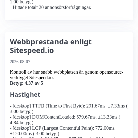
1.00 betyg )
- Hittade totalt 20 annonsörs­förfrågningar.
Webbprestanda enligt
Sitespeed.io
2026-08-07
Kontroll av hur snabb webbplatsen är, genom opensource-
verktyget Sitespeed.io.
Betyg: 4.37 av 5
Hastighet
- [desktop] TTFB (Time to First Byte): 291.67ms, ±7.33ms (
3.00 betyg )
- [desktop] DOMContentLoaded: 579.67ms, ±13.33ms (
4.84 betyg )
- [desktop] LCP (Largest Contentful Paint): 772.00ms,
±120.00ms ( 3.00 betyg )