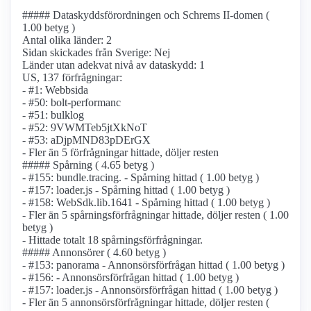
##### Dataskyddsförordningen och Schrems II-domen (
1.00 betyg )
Antal olika länder: 2
Sidan skickades från Sverige: Nej
Länder utan adekvat nivå av dataskydd: 1
US, 137 förfrågningar:
- #1: Webbsida
- #50: bolt-performanc
- #51: bulklog
- #52: 9VWMTeb5jtXkNoT
- #53: aDjpMND83pDErGX
- Fler än 5 förfrågningar hittade, döljer resten
##### Spårning ( 4.65 betyg )
- #155: bundle.tracing. - Spårning hittad ( 1.00 betyg )
- #157: loader.js - Spårning hittad ( 1.00 betyg )
- #158: WebSdk.lib.1641 - Spårning hittad ( 1.00 betyg )
- Fler än 5 spårnings­förfrågningar hittade, döljer resten ( 1.00
betyg )
- Hittade totalt 18 spårnings­förfrågningar.
##### Annonsörer ( 4.60 betyg )
- #153: panorama - Annonsörs­förfrågan hittad ( 1.00 betyg )
- #156: - Annonsörs­förfrågan hittad ( 1.00 betyg )
- #157: loader.js - Annonsörs­förfrågan hittad ( 1.00 betyg )
- Fler än 5 annonsörs­förfrågningar hittade, döljer resten (