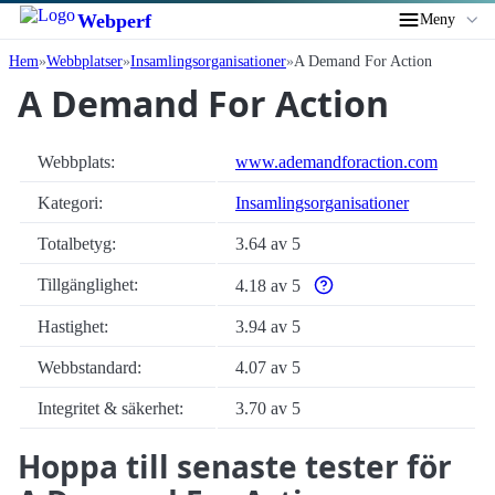
Webperf
Meny
Hem
Webbplatser
Insamlings­organisationer
A Demand For Action
A Demand For Action
Webbplats:
www.ademandforaction.com
Kategori:
Insamlings­organisationer
Totalbetyg:
3.64 av 5
Tillgänglighet:
4.18 av 5
Varför enbart automatiska t
Hastighet:
3.94 av 5
Webbstandard:
4.07 av 5
Integritet & säkerhet:
3.70 av 5
Hoppa till senaste tester för