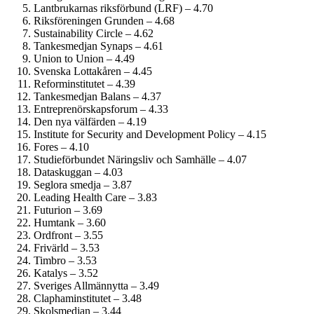
Lantbrukarnas riksförbund (LRF) – 4.70
Riksföreningen Grunden – 4.68
Sustainability Circle – 4.62
Tankesmedjan Synaps – 4.61
Union to Union – 4.49
Svenska Lottakåren – 4.45
Reform­institutet – 4.39
Tankesmedjan Balans – 4.37
Entreprenörskaps­forum – 4.33
Den nya välfärden – 4.19
Institute for Security and Development Policy – 4.15
Fores – 4.10
Studie­förbundet Näringsliv och Samhälle – 4.07
Dataskuggan – 4.03
Seglora smedja – 3.87
Leading Health Care – 3.83
Futurion – 3.69
Humtank – 3.60
Ordfront – 3.55
Frivärld – 3.53
Timbro – 3.53
Katalys – 3.52
Sveriges Allmännytta – 3.49
Clapham­institutet – 3.48
Skolsmedjan – 3.44