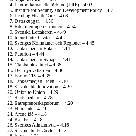
Lantbrukarnas riksförbund (LRF) – 4.93
Institute for Security and Development Policy – 4.71
Leading Health Care – 4.68
Dataskuggan – 4.56
Riksföreningen Grunden – 4.54
Svenska Lottakåren – 4.49
Idéinstitutet Civitas – 4.45
Sveriges Kommuner och Regioner – 4.45
Tankesmedjan Balans – 4.44
Futurion – 4.44
Tankesmedjan Synaps – 4.41
Clapham­institutet – 4.36
Den nya välfärden – 4.36
Forum CIV – 4.35
Tankesmedjan Tiden – 4.30
Sustainable Innovation – 4.30
Union to Union – 4.29
Skolsmedjan – 4.28
Entreprenörskaps­forum – 4.20
Humtank – 4.19
Arena idé – 4.18
Katalys – 4.18
Sveriges Allmännytta – 4.16
Sustainability Circle – 4.13
Fores – 4.04