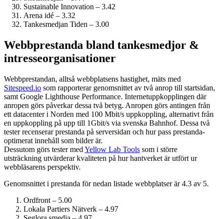
Sustainable Innovation – 3.42
Arena idé – 3.32
Tankesmedjan Tiden – 3.00
Webbprestanda bland tankesmedjor &
intresseorganisationer
Webbprestandan, alltså webbplatsens hastighet, mäts med
Sitespeed.io
som rapporterar genomsnittet av två anrop till startsidan,
samt Google Lighthouse Performance. Internet­uppkopplingen där
anropen görs påverkar dessa två betyg. Anropen görs antingen från
ett datacenter i Norden med 100 Mbit/s uppkoppling, alternativt från
en uppkoppling på upp till 1Gbit/s via svenska Bahnhof. Dessa två
tester recenserar prestanda på serversidan och hur pass prestanda­
optimerat innehåll som bilder är.
Dessutom görs tester med
Yellow Lab Tools
som i större
utsträckning utvärderar kvaliteten på hur hantverket är utfört ur
webbläsarens perspektiv.
Genomsnittet i prestanda för nedan listade webbplatser är 4.3 av 5.
Ordfront – 5.00
Lokala Partiers Nätverk – 4.97
Seglora smedja – 4.97