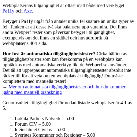
Webbplatsernas tillgänglighet är oftast mätt både med verktyget
Pa11y
och
Axe
.
Betyget i Pa11y utgår från antalet unika fel snarare än unika typer av
fel. Tanken är att dessa två ska balansera upp varandra. Det finns
andra Webperf-tester som påverkar betyget i tillgänglighet,
exempelvis om det finns en sidtitel och huvudrubrik på
webbplatsens 404-sida.
Hur bra är automatiska tillgänglighets­tester?
Cirka hälften av
tillgänglighets­brister som kan förekomma på en webbplats kan
upptäckas med automatiska verktyg likt de Webperf.se använder.
Det tål att upprepas att automatiska tillgänglighets­tester absolut inte
räcker till för att veta om en webbplats är tillgänglig! Du måste
komplettera med manuella tester!
→
Mer om automatiska tillgänglighets­tester och hur du kommer
igång med manuell granskning
Genomsnittet i tillgänglighet för nedan listade webbplatser är 4.1 av
5.
Lokala Partiers Nätverk – 5.00
Forum CIV – 5.00
Idéinstitutet Civitas – 5.00
Sveriges Kommuner och Regioner – 5.00