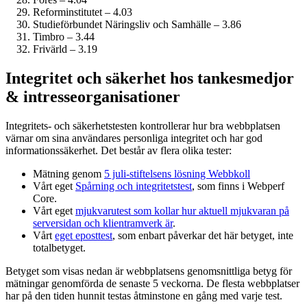
Reform­institutet – 4.03
Studie­förbundet Näringsliv och Samhälle – 3.86
Timbro – 3.44
Frivärld – 3.19
Integritet och säkerhet hos tankesmedjor
& intresseorganisationer
Integritets- och säkerhetstesten kontrollerar hur bra webbplatsen
värnar om sina användares personliga integritet och har god
informations­säkerhet. Det består av flera olika tester:
Mätning genom
5 juli-stiftelsens lösning Webbkoll
Vårt eget
Spårning och integritetstest
, som finns i Webperf
Core.
Vårt eget
mjukvarutest som kollar hur aktuell mjukvaran på
serversidan och klient­ramverk är
.
Vårt
eget eposttest
, som enbart påverkar det här betyget, inte
totalbetyget.
Betyget som visas nedan är webbplatsens genomsnittliga betyg för
mätningar genomförda de senaste 5 veckorna. De flesta webbplatser
har på den tiden hunnit testas åtminstone en gång med varje test.