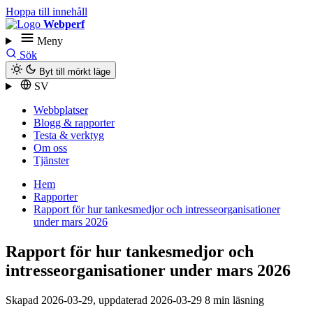
Hoppa till innehåll
Webperf
Meny
Sök
Byt till mörkt läge
SV
Webbplatser
Blogg & rapporter
Testa & verktyg
Om oss
Tjänster
Hem
Rapporter
Rapport för hur tankesmedjor och intresse­organisationer
under mars 2026
Rapport för hur tankesmedjor och
intresse­organisationer under mars 2026
Skapad
2026-03-29
, uppdaterad
2026-03-29
8 min läsning