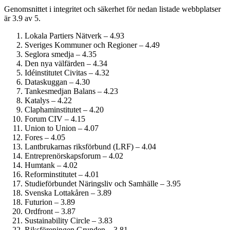
Genomsnittet i integritet och säkerhet för nedan listade webbplatser
är 3.9 av 5.
Lokala Partiers Nätverk – 4.93
Sveriges Kommuner och Regioner – 4.49
Seglora smedja – 4.35
Den nya välfärden – 4.34
Idéinstitutet Civitas – 4.32
Dataskuggan – 4.30
Tankesmedjan Balans – 4.23
Katalys – 4.22
Clapham­institutet – 4.20
Forum CIV – 4.15
Union to Union – 4.07
Fores – 4.05
Lantbrukarnas riksförbund (LRF) – 4.04
Entreprenörskaps­forum – 4.02
Humtank – 4.02
Reform­institutet – 4.01
Studie­förbundet Näringsliv och Samhälle – 3.95
Svenska Lottakåren – 3.89
Futurion – 3.89
Ordfront – 3.87
Sustainability Circle – 3.83
Riksföreningen Grunden – 3.81