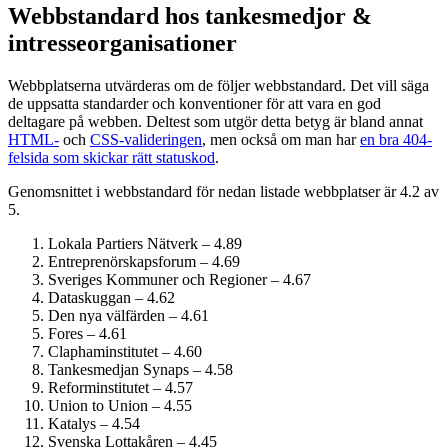
Webbstandard hos tankesmedjor &
intresseorganisationer
Webbplatserna utvärderas om de följer webbstandard. Det vill säga
de uppsatta standarder och konventioner för att vara en god
deltagare på webben. Deltest som utgör detta betyg är bland annat
HTML-
och
CSS-valideringen
, men också om man har
en bra 404-
felsida som skickar rätt statuskod
.
Genomsnittet i webbstandard för nedan listade webbplatser är 4.2 av
5.
Lokala Partiers Nätverk – 4.89
Entreprenörskaps­forum – 4.69
Sveriges Kommuner och Regioner – 4.67
Dataskuggan – 4.62
Den nya välfärden – 4.61
Fores – 4.61
Clapham­institutet – 4.60
Tankesmedjan Synaps – 4.58
Reform­institutet – 4.57
Union to Union – 4.55
Katalys – 4.54
Svenska Lottakåren – 4.45