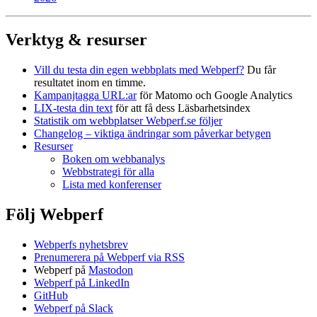
Verktyg & resurser
Vill du testa din egen webbplats med Webperf?
Du får
resultatet inom en timme.
Kampanjtagga URL:ar
för Matomo och Google Analytics
LIX-testa din text
för att få dess Läsbarhetsindex
Statistik om webbplatser Webperf.se följer
Changelog – viktiga ändringar som påverkar betygen
Resurser
Boken om webbanalys
Webbstrategi för alla
Lista med konferenser
Följ Webperf
Webperfs nyhetsbrev
Prenumerera på Webperf via RSS
Webperf på
Mastodon
Webperf på LinkedIn
GitHub
Webperf på Slack