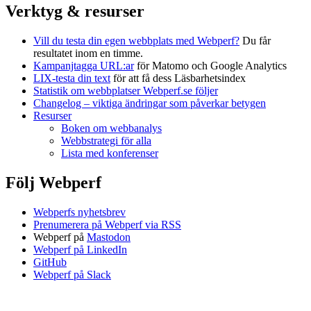
Verktyg & resurser
Vill du testa din egen webbplats med Webperf?
Du får
resultatet inom en timme.
Kampanjtagga URL:ar
för Matomo och Google Analytics
LIX-testa din text
för att få dess Läsbarhetsindex
Statistik om webbplatser Webperf.se följer
Changelog – viktiga ändringar som påverkar betygen
Resurser
Boken om webbanalys
Webbstrategi för alla
Lista med konferenser
Följ Webperf
Webperfs nyhetsbrev
Prenumerera på Webperf via RSS
Webperf på
Mastodon
Webperf på LinkedIn
GitHub
Webperf på Slack