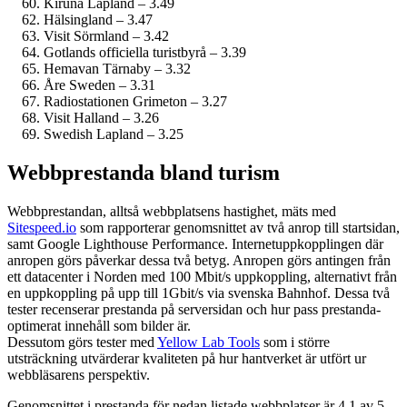
Kiruna Lapland – 3.49
Hälsingland – 3.47
Visit Sörmland – 3.42
Gotlands officiella turistbyrå – 3.39
Hemavan Tärnaby – 3.32
Åre Sweden – 3.31
Radiostationen Grimeton – 3.27
Visit Halland – 3.26
Swedish Lapland – 3.25
Webbprestanda bland turism
Webbprestandan, alltså webbplatsens hastighet, mäts med
Sitespeed.io
som rapporterar genomsnittet av två anrop till startsidan,
samt Google Lighthouse Performance. Internet­uppkopplingen där
anropen görs påverkar dessa två betyg. Anropen görs antingen från
ett datacenter i Norden med 100 Mbit/s uppkoppling, alternativt från
en uppkoppling på upp till 1Gbit/s via svenska Bahnhof. Dessa två
tester recenserar prestanda på serversidan och hur pass prestanda­
optimerat innehåll som bilder är.
Dessutom görs tester med
Yellow Lab Tools
som i större
utsträckning utvärderar kvaliteten på hur hantverket är utfört ur
webbläsarens perspektiv.
Genomsnittet i prestanda för nedan listade webbplatser är 4.1 av 5.