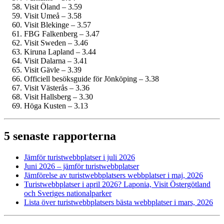
Visit Öland – 3.59
Visit Umeå – 3.58
Visit Blekinge – 3.57
FBG Falkenberg – 3.47
Visit Sweden – 3.46
Kiruna Lapland – 3.44
Visit Dalarna – 3.41
Visit Gävle – 3.39
Officiell besöksguide för Jönköping – 3.38
Visit Västerås – 3.36
Visit Hallsberg – 3.30
Höga Kusten – 3.13
5 senaste rapporterna
Jämför turist­webbplatser i juli 2026
Juni 2026 – jämför turist­webbplatser
Jämförelse av turist­webbplatsers webbplatser i maj, 2026
Turist­webbplatser i april 2026? Laponia, Visit Östergötland
och Sveriges nationalparker
Lista över turist­webbplatsers bästa webbplatser i mars, 2026