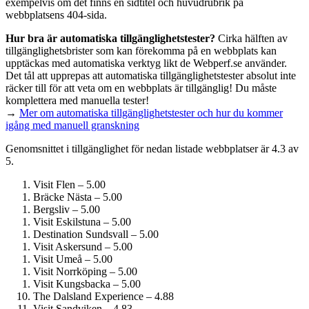
exempelvis om det finns en sidtitel och huvudrubrik på
webbplatsens 404-sida.
Hur bra är automatiska tillgänglighets­tester?
Cirka hälften av
tillgänglighets­brister som kan förekomma på en webbplats kan
upptäckas med automatiska verktyg likt de Webperf.se använder.
Det tål att upprepas att automatiska tillgänglighets­tester absolut inte
räcker till för att veta om en webbplats är tillgänglig! Du måste
komplettera med manuella tester!
→
Mer om automatiska tillgänglighets­tester och hur du kommer
igång med manuell granskning
Genomsnittet i tillgänglighet för nedan listade webbplatser är 4.3 av
5.
Visit Flen – 5.00
Bräcke Nästa – 5.00
Bergsliv – 5.00
Visit Eskilstuna – 5.00
Destination Sundsvall – 5.00
Visit Askersund – 5.00
Visit Umeå – 5.00
Visit Norrköping – 5.00
Visit Kungsbacka – 5.00
The Dalsland Experience – 4.88
Visit Sandviken – 4.83