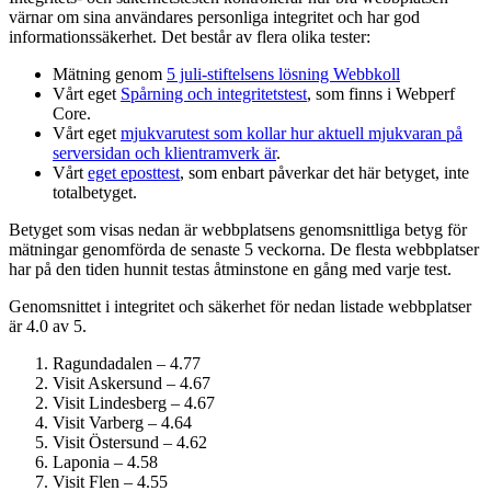
värnar om sina användares personliga integritet och har god
informations­säkerhet. Det består av flera olika tester:
Mätning genom
5 juli-stiftelsens lösning Webbkoll
Vårt eget
Spårning och integritetstest
, som finns i Webperf
Core.
Vårt eget
mjukvarutest som kollar hur aktuell mjukvaran på
serversidan och klient­ramverk är
.
Vårt
eget eposttest
, som enbart påverkar det här betyget, inte
totalbetyget.
Betyget som visas nedan är webbplatsens genomsnittliga betyg för
mätningar genomförda de senaste 5 veckorna. De flesta webbplatser
har på den tiden hunnit testas åtminstone en gång med varje test.
Genomsnittet i integritet och säkerhet för nedan listade webbplatser
är 4.0 av 5.
Ragundadalen – 4.77
Visit Askersund – 4.67
Visit Lindesberg – 4.67
Visit Varberg – 4.64
Visit Östersund – 4.62
Laponia – 4.58
Visit Flen – 4.55