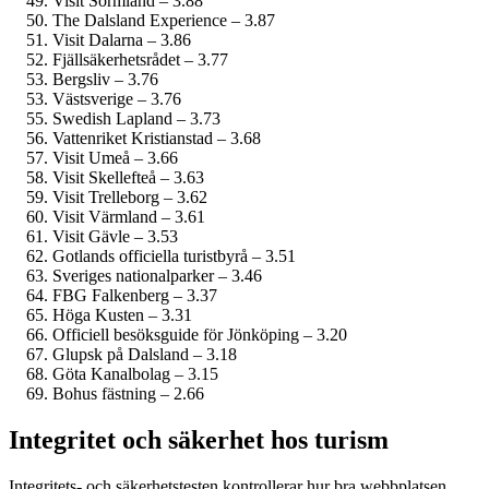
Visit Sörmland – 3.88
The Dalsland Experience – 3.87
Visit Dalarna – 3.86
Fjällsäkerhetsrådet – 3.77
Bergsliv – 3.76
Västsverige – 3.76
Swedish Lapland – 3.73
Vattenriket Kristianstad – 3.68
Visit Umeå – 3.66
Visit Skellefteå – 3.63
Visit Trelleborg – 3.62
Visit Värmland – 3.61
Visit Gävle – 3.53
Gotlands officiella turistbyrå – 3.51
Sveriges nationalparker – 3.46
FBG Falkenberg – 3.37
Höga Kusten – 3.31
Officiell besöksguide för Jönköping – 3.20
Glupsk på Dalsland – 3.18
Göta Kanalbolag – 3.15
Bohus fästning – 2.66
Integritet och säkerhet hos turism
Integritets- och säkerhetstesten kontrollerar hur bra webbplatsen