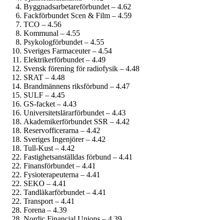
Byggnadsarbetare­förbundet – 4.62
Fackförbundet Scen & Film – 4.59
TCO – 4.56
Kommunal – 4.55
Psykolog­förbundet – 4.55
Sveriges Farmaceuter – 4.54
Elektriker­förbundet – 4.49
Svensk förening för radiofysik – 4.48
SRAT – 4.48
Brandmännens riksförbund – 4.47
SULF – 4.45
GS-facket – 4.43
Universitetslärar­förbundet – 4.43
Akademiker­förbundet SSR – 4.42
Reservofficerarna – 4.42
Sveriges Ingenjörer – 4.42
Tull-Kust – 4.42
Fastighets­anställdas förbund – 4.41
Finans­förbundet – 4.41
Fysioterapeuterna – 4.41
SEKO – 4.41
Tandläkar­förbundet – 4.41
Transport – 4.41
Forena – 4.39
Nordic Financial Unions – 4.39