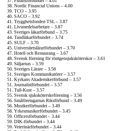
Finans­förbundet – 4.01
Nordic Financial Unions – 4.00
TCO – 3.95
SACO – 3.92
Trygghetsfonden TSL – 3.87
Livsmedels­arbetare – 3.87
Sveriges läkarförbund – 3.75
Tandläkar­förbundet – 3.74
SULF – 3.70
Universitetslärar­förbundet – 3.70
Hotell och Restaurang – 3.67
Svensk förening för röntgensjuksköterskor – 3.61
Säljarnas – 3.59
Sveriges Lärare – 3.58
Sveriges Kommunikatörer – 3.57
Kyrkans Akademikerförbund – 3.57
Journalist­förbundet – 3.57
Tull-Kust – 3.57
Svensk sjuksköterskeförening – 3.56
Småföretagarnas Riksförbund – 3.49
Musiker­förbundet – 3.49
Yrkesmusiker­förbundet – 3.45
Officersförbundet – 3.44
DIK-förbundet – 3.44
Veterinärförbundet – 3.44