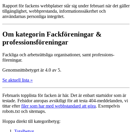
Rapport för fackens webbplatser står sig under februari när det gäller
tillgänglighet, webbprestanda, informationssäkerhet och
användarnas personliga integritet.
Om kategorin Fack­föreningar &
professions­föreningar
Fackliga och arbets­rättsliga organisationer, samt professions­
föreningar.
Genomsnittsbetyget är 4.0 av 5.
Se aktuell lista »
Februaris topplista för facken är här. Det är enbart startsidor som är
testade. Felsidor anropas avsiktligt för att testa 404-meddelanden, vi
tittar efter
filer som har med webbstandard att göra
. Exempelvis
robots.txt och sitemaps.
Hoppa direkt till kategoribetyg:
Totalbetyg