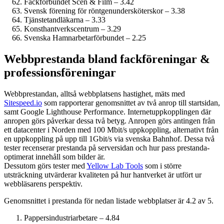
Fackförbundet Scen & Film – 3.42
Svensk förening för röntgenundersköterskor – 3.38
Tjänstetandläkarna – 3.33
Konsthantverkscentrum – 3.29
Svenska Hamnarbetarförbundet – 2.25
Webbprestanda bland fack­föreningar &
professions­föreningar
Webbprestandan, alltså webbplatsens hastighet, mäts med
Sitespeed.io
som rapporterar genomsnittet av två anrop till startsidan,
samt Google Lighthouse Performance. Internet­uppkopplingen där
anropen görs påverkar dessa två betyg. Anropen görs antingen från
ett datacenter i Norden med 100 Mbit/s uppkoppling, alternativt från
en uppkoppling på upp till 1Gbit/s via svenska Bahnhof. Dessa två
tester recenserar prestanda på serversidan och hur pass prestanda­
optimerat innehåll som bilder är.
Dessutom görs tester med
Yellow Lab Tools
som i större
utsträckning utvärderar kvaliteten på hur hantverket är utfört ur
webbläsarens perspektiv.
Genomsnittet i prestanda för nedan listade webbplatser är 4.2 av 5.
Pappersindustri­arbetare – 4.84