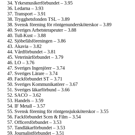
Yrkesmusiker­förbundet – 3.95
Ledarna – 3.93
Transport – 3.91
Trygghetsfonden TSL – 3.89
Svensk förening för röntgenundersköterskor – 3.89
Sveriges Arbetsterapeuter – 3.88
Tull-Kust – 3.88
Sjöbefälsföreningen – 3.86
Akavia – 3.82
Vårdförbundet – 3.81
Veterinärförbundet – 3.79
LO – 3.76
Sveriges Ingenjörer – 3.74
Sveriges Lärare – 3.74
Fackförbundet ST – 3.71
Sveriges Kommunikatörer – 3.67
Sveriges läkarförbund – 3.66
SACO – 3.62
Handels – 3.59
IF Metall – 3.57
Svensk förening för röntgensjuksköterskor – 3.55
Fackförbundet Scen & Film – 3.54
Officersförbundet – 3.53
Tandläkar­förbundet – 3.53
Journalist­förbundet – 3.51