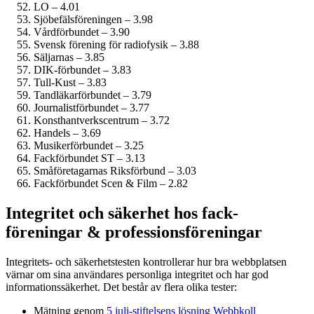
LO – 4.01
Sjöbefälsföreningen – 3.98
Vårdförbundet – 3.90
Svensk förening för radiofysik – 3.88
Säljarnas – 3.85
DIK-förbundet – 3.83
Tull-Kust – 3.83
Tandläkar­förbundet – 3.79
Journalist­förbundet – 3.77
Konsthantverkscentrum – 3.72
Handels – 3.69
Musiker­förbundet – 3.25
Fackförbundet ST – 3.13
Småföretagarnas Riksförbund – 3.03
Fackförbundet Scen & Film – 2.82
Integritet och säkerhet hos fack­
föreningar & professions­föreningar
Integritets- och säkerhetstesten kontrollerar hur bra webbplatsen
värnar om sina användares personliga integritet och har god
informations­säkerhet. Det består av flera olika tester:
Mätning genom
5 juli-stiftelsens lösning Webbkoll