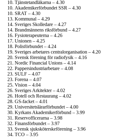
Tjänstetandläkarna – 4.30
Akademiker­förbundet SSR – 4.30
SRAT – 4.30
Kommunal – 4.29
Sveriges Skolledare – 4.27
Brandmännens riksförbund – 4.27
Fysioterapeuterna – 4.26
Unionen – 4.25
Polisförbundet – 4.24
Sveriges arbetares centralorganisation – 4.20
Svensk förening för radiofysik – 4.16
Nordic Financial Unions – 4.14
Pappersindustri­arbetare – 4.08
SULF – 4.07
Forena – 4.07
Vision – 4.04
Sveriges Arkitekter – 4.02
Hotell och Restaurang – 4.02
GS-facket – 4.01
Universitetslärar­förbundet – 4.00
Kyrkans Akademikerförbund – 3.99
Reservofficerarna – 3.98
Finans­förbundet – 3.97
Svensk sjuksköterskeförening – 3.96
TCO – 3.95