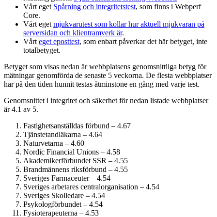
Vårt eget
Spårning och integritetstest
, som finns i Webperf
Core.
Vårt eget
mjukvarutest som kollar hur aktuell mjukvaran på
serversidan och klient­ramverk är
.
Vårt
eget eposttest
, som enbart påverkar det här betyget, inte
totalbetyget.
Betyget som visas nedan är webbplatsens genomsnittliga betyg för
mätningar genomförda de senaste 5 veckorna. De flesta webbplatser
har på den tiden hunnit testas åtminstone en gång med varje test.
Genomsnittet i integritet och säkerhet för nedan listade webbplatser
är 4.1 av 5.
Fastighets­anställdas förbund – 4.67
Tjänstetandläkarna – 4.64
Naturvetarna – 4.60
Nordic Financial Unions – 4.58
Akademiker­förbundet SSR – 4.55
Brandmännens riksförbund – 4.55
Sveriges Farmaceuter – 4.54
Sveriges arbetares centralorganisation – 4.54
Sveriges Skolledare – 4.54
Psykolog­förbundet – 4.54
Fysioterapeuterna – 4.53