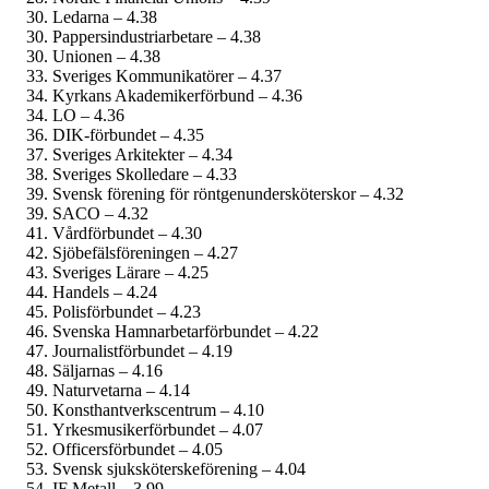
Ledarna – 4.38
Pappersindustri­arbetare – 4.38
Unionen – 4.38
Sveriges Kommunikatörer – 4.37
Kyrkans Akademikerförbund – 4.36
LO – 4.36
DIK-förbundet – 4.35
Sveriges Arkitekter – 4.34
Sveriges Skolledare – 4.33
Svensk förening för röntgenundersköterskor – 4.32
SACO – 4.32
Vårdförbundet – 4.30
Sjöbefälsföreningen – 4.27
Sveriges Lärare – 4.25
Handels – 4.24
Polisförbundet – 4.23
Svenska Hamnarbetarförbundet – 4.22
Journalist­förbundet – 4.19
Säljarnas – 4.16
Naturvetarna – 4.14
Konsthantverkscentrum – 4.10
Yrkesmusiker­förbundet – 4.07
Officersförbundet – 4.05
Svensk sjuksköterskeförening – 4.04
IF Metall – 3.99