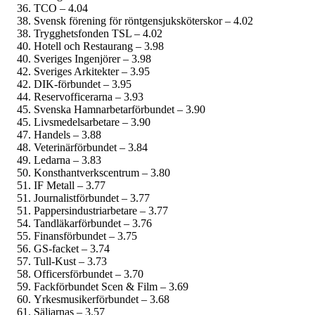
TCO – 4.04
Svensk förening för röntgensjuksköterskor – 4.02
Trygghetsfonden TSL – 4.02
Hotell och Restaurang – 3.98
Sveriges Ingenjörer – 3.98
Sveriges Arkitekter – 3.95
DIK-förbundet – 3.95
Reservofficerarna – 3.93
Svenska Hamnarbetarförbundet – 3.90
Livsmedels­arbetare – 3.90
Handels – 3.88
Veterinärförbundet – 3.84
Ledarna – 3.83
Konsthantverkscentrum – 3.80
IF Metall – 3.77
Journalist­förbundet – 3.77
Pappersindustri­arbetare – 3.77
Tandläkar­förbundet – 3.76
Finans­förbundet – 3.75
GS-facket – 3.74
Tull-Kust – 3.73
Officersförbundet – 3.70
Fackförbundet Scen & Film – 3.69
Yrkesmusiker­förbundet – 3.68
Säljarnas – 3.57