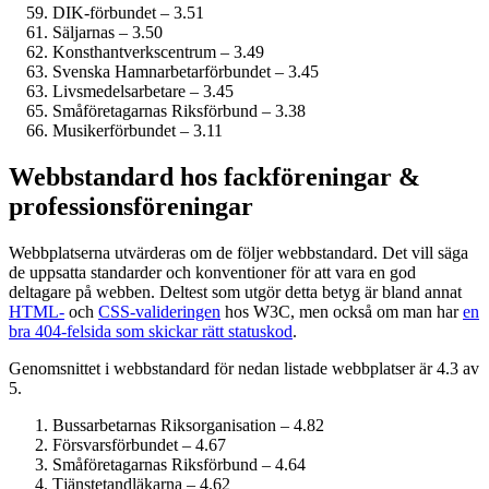
DIK-förbundet – 3.51
Säljarnas – 3.50
Konsthantverkscentrum – 3.49
Svenska Hamnarbetarförbundet – 3.45
Livsmedels­arbetare – 3.45
Småföretagarnas Riksförbund – 3.38
Musiker­förbundet – 3.11
Webbstandard hos fack­föreningar &
professions­föreningar
Webbplatserna utvärderas om de följer webbstandard. Det vill säga
de uppsatta standarder och konventioner för att vara en god
deltagare på webben. Deltest som utgör detta betyg är bland annat
HTML-
och
CSS-valideringen
hos W3C, men också om man har
en
bra 404-felsida som skickar rätt statuskod
.
Genomsnittet i webbstandard för nedan listade webbplatser är 4.3 av
5.
Bussarbetarnas Riksorganisation – 4.82
Försvarsförbundet – 4.67
Småföretagarnas Riksförbund – 4.64
Tjänstetandläkarna – 4.62