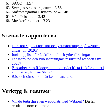
SACO – 3.57
Sveriges Arbetsterapeuter – 3.56
Småföretagarnas Riksförbund – 3.48
Vårdförbundet – 3.42
Musiker­förbundet – 3.23
5 senaste rapporterna
Hur stod sig fackförbund och yrkesföreningar på webben
under juli, 2026?
Junis topplista för fackförbund och yrkesföreningar
Fackförbund och yrkesföreningars resultat på webben i maj,
2026?
Bussarbetarnas Riksorganisation är det bästa fackförbundet i
april, 2026, följt av SEKO
Bäst och sämst inom facken i mars, 2026
Verktyg & resurser
Vill du testa din egen webbplats med Webperf?
Du får
resultatet inom en timme.