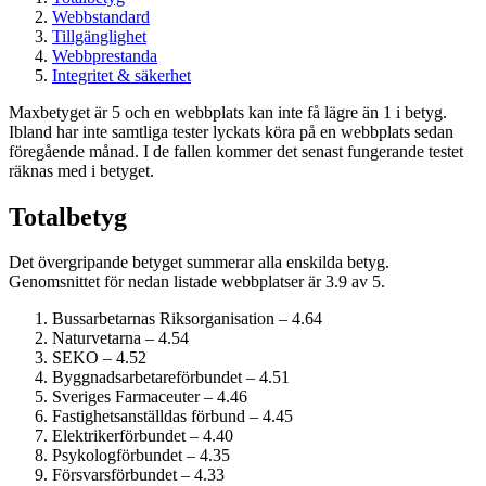
Webbstandard
Tillgänglighet
Webbprestanda
Integritet & säkerhet
Maxbetyget är 5 och en webbplats kan inte få lägre än 1 i betyg.
Ibland har inte samtliga tester lyckats köra på en webbplats sedan
föregående månad. I de fallen kommer det senast fungerande testet
räknas med i betyget.
Totalbetyg
Det övergripande betyget summerar alla enskilda betyg.
Genomsnittet för nedan listade webbplatser är 3.9 av 5.
Bussarbetarnas Riksorganisation – 4.64
Naturvetarna – 4.54
SEKO – 4.52
Byggnadsarbetare­förbundet – 4.51
Sveriges Farmaceuter – 4.46
Fastighets­anställdas förbund – 4.45
Elektriker­förbundet – 4.40
Psykolog­förbundet – 4.35
Försvarsförbundet – 4.33