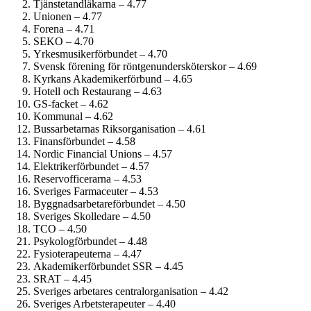
Tjänstetandläkarna – 4.77
Unionen – 4.77
Forena – 4.71
SEKO – 4.70
Yrkesmusiker­förbundet – 4.70
Svensk förening för röntgenundersköterskor – 4.69
Kyrkans Akademikerförbund – 4.65
Hotell och Restaurang – 4.63
GS-facket – 4.62
Kommunal – 4.62
Bussarbetarnas Riksorganisation – 4.61
Finans­förbundet – 4.58
Nordic Financial Unions – 4.57
Elektriker­förbundet – 4.57
Reservofficerarna – 4.53
Sveriges Farmaceuter – 4.53
Byggnadsarbetare­förbundet – 4.50
Sveriges Skolledare – 4.50
TCO – 4.50
Psykolog­förbundet – 4.48
Fysioterapeuterna – 4.47
Akademiker­förbundet SSR – 4.45
SRAT – 4.45
Sveriges arbetares centralorganisation – 4.42
Sveriges Arbetsterapeuter – 4.40