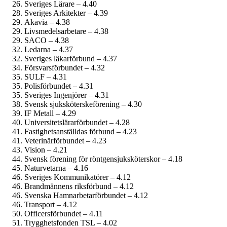
Sveriges Lärare – 4.40
Sveriges Arkitekter – 4.39
Akavia – 4.38
Livsmedels­arbetare – 4.38
SACO – 4.38
Ledarna – 4.37
Sveriges läkarförbund – 4.37
Försvarsförbundet – 4.32
SULF – 4.31
Polisförbundet – 4.31
Sveriges Ingenjörer – 4.31
Svensk sjuksköterskeförening – 4.30
IF Metall – 4.29
Universitetslärar­förbundet – 4.28
Fastighets­anställdas förbund – 4.23
Veterinärförbundet – 4.23
Vision – 4.21
Svensk förening för röntgensjuksköterskor – 4.18
Naturvetarna – 4.16
Sveriges Kommunikatörer – 4.12
Brandmännens riksförbund – 4.12
Svenska Hamnarbetarförbundet – 4.12
Transport – 4.12
Officersförbundet – 4.11
Trygghetsfonden TSL – 4.02