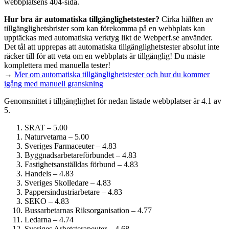
webbplatsens 404-sida.
Hur bra är automatiska tillgänglighets­tester?
Cirka hälften av
tillgänglighets­brister som kan förekomma på en webbplats kan
upptäckas med automatiska verktyg likt de Webperf.se använder.
Det tål att upprepas att automatiska tillgänglighets­tester absolut inte
räcker till för att veta om en webbplats är tillgänglig! Du måste
komplettera med manuella tester!
→
Mer om automatiska tillgänglighets­tester och hur du kommer
igång med manuell granskning
Genomsnittet i tillgänglighet för nedan listade webbplatser är 4.1 av
5.
SRAT – 5.00
Naturvetarna – 5.00
Sveriges Farmaceuter – 4.83
Byggnadsarbetare­förbundet – 4.83
Fastighets­anställdas förbund – 4.83
Handels – 4.83
Sveriges Skolledare – 4.83
Pappersindustri­arbetare – 4.83
SEKO – 4.83
Bussarbetarnas Riksorganisation – 4.77
Ledarna – 4.74
Sveriges Arbetsterapeuter – 4.68