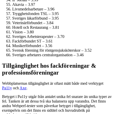
Akavia – 3.97
Livsmedels­arbetare – 3.96
Trygghetsfonden TSL – 3.95
Sveriges läkarförbund – 3.95
Veterinärförbundet – 3.84
Hotell och Restaurang – 3.81
Vision – 3.80
Sveriges Arbetsterapeuter – 3.70
Fackförbundet ST – 3.61
Musiker­förbundet – 3.56
Svensk förening för röntgensjuksköterskor – 3.52
Sveriges arbetares centralorganisation – 3.46
Tillgänglighet hos fack­föreningar &
professions­föreningar
Webbplatsernas tillgänglighet är oftast mätt både med verktyget
Pa11y
och
Axe
.
Betyget i Pa11y utgår från antalet unika fel snarare än unika typer av
fel. Tanken är att dessa två ska balansera upp varandra. Det finns
andra Webperf-tester som påverkar betyget i tillgänglighet,
exempelvis om det finns en sidtitel och huvudrubrik på