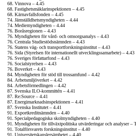
Vinnova – 4.45
Fastighetsmäklar­inspektionen – 4.45
Kärnavfalls­fonden – 4.45
Jämställdhets­myndigheten – 4.44
Mediemyndigheten – 4.44
Boråsregionen – 4.43
Myndigheten för vård- och omsorgs­analys – 4.43
Centrala Studiestöds­nämnden – 4.43
Statens väg- och transport­forsknings­institut – 4.43
Sida (Styrelsen för internationellt utvecklings­samarbete) – 4.43
Sveriges författarfond – 4.43
Socialstyrelsen – 4.43
Boverket – 4.43
Myndigheten för stöd till tros­samfund – 4.42
Arbetsmiljö­verket – 4.42
Arbetsförmedlingen – 4.42
Svenska ILO-kommittén – 4.41
Re:Source – 4.41
Energimarknads­inspektionen – 4.41
Svenska Institutet – 4.41
Exportkredit­nämnden – 4.40
Special­pedagogiska skol­myndigheten – 4.40
Myndigheten för tillväxt­politiska utvärderingar och analyser – 
Total­försvarets forsknings­institut – 4.40
Universitetskanslers­ämbetet – 4.40