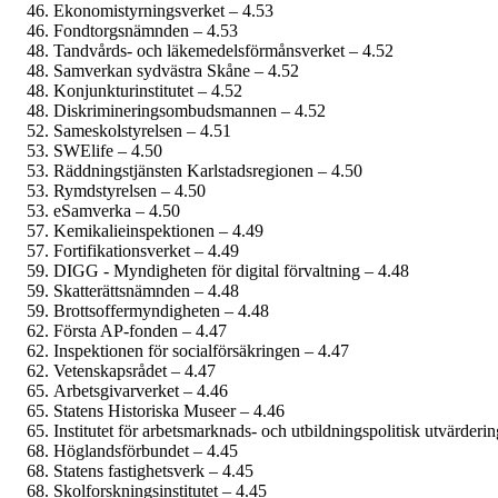
Ekonomistyrnings­verket – 4.53
Fondtorgsnämnden – 4.53
Tandvårds- och läkemedels­förmåns­verket – 4.52
Samverkan sydvästra Skåne – 4.52
Konjunktu­rinstitutet – 4.52
Diskriminerings­ombudsmannen – 4.52
Sameskol­styrelsen – 4.51
SWElife – 4.50
Räddningstjänsten Karlstadsregionen – 4.50
Rymdstyrelsen – 4.50
eSamverka – 4.50
Kemikalie­inspektionen – 4.49
Fortifikations­verket – 4.49
DIGG - Myndigheten för digital förvaltning – 4.48
Skatterätts­nämnden – 4.48
Brottsoffer­myndigheten – 4.48
Första AP-fonden – 4.47
Inspektionen för social­försäkringen – 4.47
Vetenskaps­rådet – 4.47
Arbetsgivarverket – 4.46
Statens Historiska Museer – 4.46
Institutet för arbetsmarknads- och utbildnings­politisk utvärderi
Höglandsförbundet – 4.45
Statens fastighetsverk – 4.45
Skolforsknings­institutet – 4.45