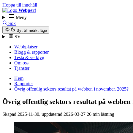
Hoppa till innehåll
Webperf
Meny
Sök
Byt till mörkt läge
SV
Webbplatser
Blogg & rapporter
Testa & verktyg
Om oss
Tjänster
Hem
Rapporter
Övrig offentlig sektors resultat på webben i november, 2025?
Övrig offentlig sektors resultat på webben
Skapad
2025-11-30
, uppdaterad
2026-03-27
26 min läsning