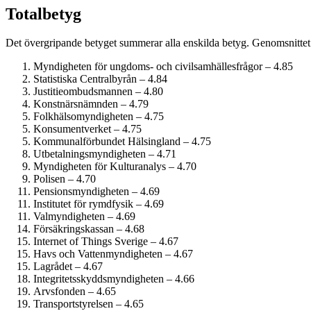
Totalbetyg
Det övergripande betyget summerar alla enskilda betyg. Genomsnittet 
Myndigheten för ungdoms- och civilsamhälles­frågor – 4.85
Statistiska Centralbyrån – 4.84
Justitie­ombudsmannen – 4.80
Konstnärs­nämnden – 4.79
Folkhälso­myndigheten – 4.75
Konsument­verket – 4.75
Kommunalförbundet Hälsingland – 4.75
Utbetalningsmyndigheten – 4.71
Myndigheten för Kulturanalys – 4.70
Polisen – 4.70
Pensions­myndigheten – 4.69
Institutet för rymdfysik – 4.69
Val­myndigheten – 4.69
Försäkringskassan – 4.68
Internet of Things Sverige – 4.67
Havs och Vatten­myndigheten – 4.67
Lagrådet – 4.67
Integritetsskydds­myndigheten – 4.66
Arvsfonden – 4.65
Transport­styrelsen – 4.65