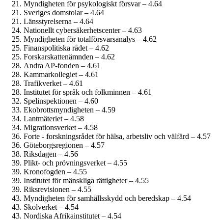
Myndigheten för psykologiskt försvar – 4.64
Sveriges domstolar – 4.64
Länsstyrelserna – 4.64
Nationellt cybersäkerhetscenter – 4.63
Myndigheten för totalförsvarsanalys – 4.62
Finanspolitiska rådet – 4.62
Forskarskatte­nämnden – 4.62
Andra AP-fonden – 4.61
Kammar­kollegiet – 4.61
Trafikverket – 4.61
Institutet för språk och folkminnen – 4.61
Spel­inspektionen – 4.60
Ekobrotts­myndigheten – 4.59
Lantmäteriet – 4.58
Migrationsverket – 4.58
Forte - forskningsrådet för hälsa, arbetsliv och välfärd – 4.57
Göteborgs­regionen – 4.57
Riksdagen – 4.56
Plikt- och prövningsverket – 4.55
Kronofogden – 4.55
Institutet för mänskliga rättigheter – 4.55
Riksrevisionen – 4.55
Myndigheten för samhälls­skydd och beredskap – 4.54
Skolverket – 4.54
Nordiska Afrika­institutet – 4.54