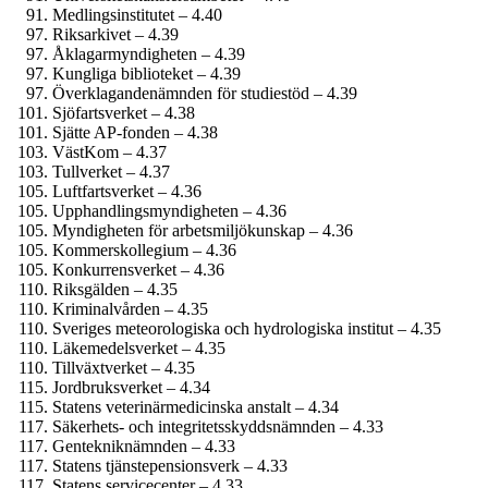
Medlings­institutet – 4.40
Riksarkivet – 4.39
Åklagar­myndigheten – 4.39
Kungliga biblioteket – 4.39
Överklagande­nämnden för studiestöd – 4.39
Sjöfarts­verket – 4.38
Sjätte AP-fonden – 4.38
VästKom – 4.37
Tullverket – 4.37
Luftfarts­verket – 4.36
Upphandlings­myndigheten – 4.36
Myndigheten för arbetsmiljö­kunskap – 4.36
Kommers­kollegium – 4.36
Konkurrens­verket – 4.36
Riksgälden – 4.35
Kriminal­vården – 4.35
Sveriges meteoro­logiska och hydrologiska institut – 4.35
Läkemedels­verket – 4.35
Tillväxtverket – 4.35
Jordbruks­verket – 4.34
Statens veterinär­medicinska anstalt – 4.34
Säkerhets- och integritets­skydds­nämnden – 4.33
Genteknik­nämnden – 4.33
Statens tjänste­pensions­verk – 4.33
Statens servicecenter – 4.33