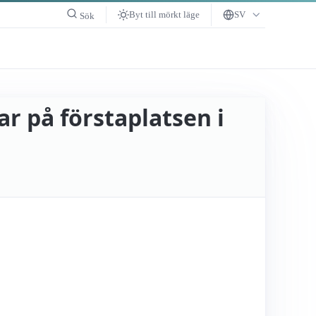
Byt till mörkt läge
SV
Sök
ar på förstaplatsen i