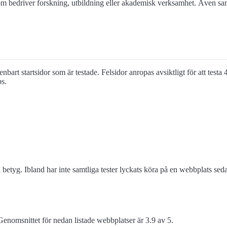
som bedriver forskning, utbildning eller akademisk verksamhet. Även sa
enbart startsidor som är testade. Felsidor anropas avsiktligt för att testa
ps.
 betyg. Ibland har inte samtliga tester lyckats köra på en webbplats s
enomsnittet för nedan listade webbplatser är 3.9 av 5.