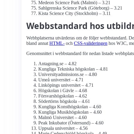
Medeon Science Park (Malmö) – 3.21
Sahlgrenska Science Park (Göteborg) – 3.21
Kista Science City (Stockholm) – 3.11
Webbstandard hos utbildn
Webbplatserna utvärderas om de följer webbstandard. Det 
bland annat
HTML-
och
CSS-valideringen
hos W3C, me
Genomsnittet i webbstandard för nedan listade webbplatse
Antagning.se – 4.82
Kungliga Tekniska högskolan – 4.81
University­admissions.se – 4.80
Umeå universitet – 4.71
Linköpings universitet – 4.71
Högskolan i Gävle – 4.68
Försvars­högskolan – 4.62
Södertörns högskola – 4.61
Kungliga Konst­högskolan – 4.60
Kungliga Musik­högskolan – 4.60
Malmö Universitet – 4.60
Peak Inkubator (Östersund) – 4.60
Uppsala universitet – 4.56
Marie Cederschiöld högskola – 4.49