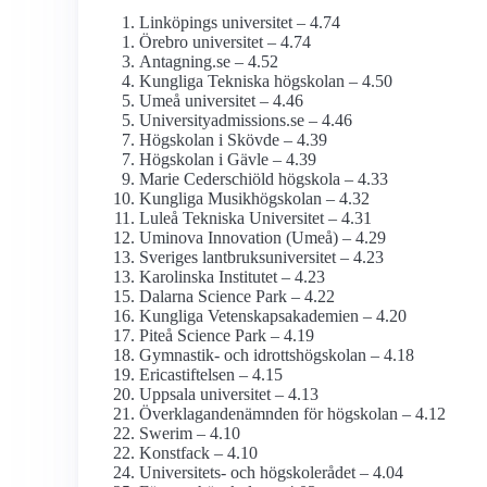
Linköpings universitet – 4.74
Örebro universitet – 4.74
Antagning.se – 4.52
Kungliga Tekniska högskolan – 4.50
Umeå universitet – 4.46
University­admissions.se – 4.46
Högskolan i Skövde – 4.39
Högskolan i Gävle – 4.39
Marie Cederschiöld högskola – 4.33
Kungliga Musik­högskolan – 4.32
Luleå Tekniska Universitet – 4.31
Uminova Innovation (Umeå) – 4.29
Sveriges lantbruks­universitet – 4.23
Karolinska Institutet – 4.23
Dalarna Science Park – 4.22
Kungliga Vetenskaps­akademien – 4.20
Piteå Science Park – 4.19
Gymnastik- och idrotts­högskolan – 4.18
Ericastiftelsen – 4.15
Uppsala universitet – 4.13
Överklagande­nämnden för högskolan – 4.12
Swerim – 4.10
Konstfack – 4.10
Universitets- och högskolerådet – 4.04