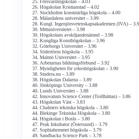
Försvars­högskolan – 4.03
Högskolan Kristianstad – 4.02
Stockholms konstnärliga högskola – 4.00
Mälardalens universitet – 3.99
Kungl. Ingenjörsvetenskapsakademien (IVA) – 3.
Mitt­universitetet – 3.98
Högskolans avskiljande­nämnd – 3.98
Kungliga Konst­högskolan – 3.96
Göteborgs Universitet – 3.96
Södertörns högskola – 3.95
Malmö Universitet – 3.95
Arbetarnas bildningsförbund – 3.92
Myndigheten för yrkes­högskolan – 3.90
Studera.nu – 3.89
Högskolan Dalarna – 3.89
Jönköpings University – 3.88
Lunds Universitet – 3.88
Innovatum Science Center (Trollhättan) – 3.86
Högskolan Väst – 3.83
Chalmers tekniska högskola – 3.80
Blekinge Tekniska Högskola – 3.80
Högskolan i Borås – 3.80
Peak Inkubator (Östersund) – 3.79
Sophiahemmet högskola – 3.79
Sandbacka Science Park – 3.78