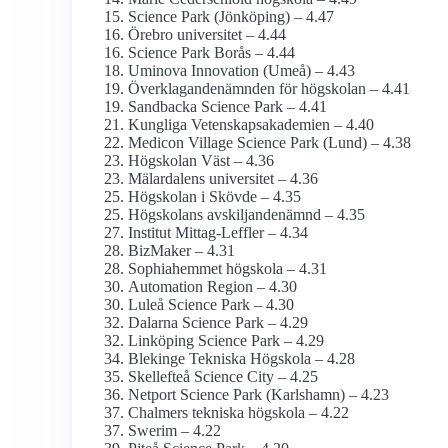
Science Park (Jönköping) – 4.47
Örebro universitet – 4.44
Science Park Borås – 4.44
Uminova Innovation (Umeå) – 4.43
Överklagande­nämnden för högskolan – 4.41
Sandbacka Science Park – 4.41
Kungliga Vetenskaps­akademien – 4.40
Medicon Village Science Park (Lund) – 4.38
Högskolan Väst – 4.36
Mälardalens universitet – 4.36
Högskolan i Skövde – 4.35
Högskolans avskiljande­nämnd – 4.35
Institut Mittag-Leffler – 4.34
BizMaker – 4.31
Sophiahemmet högskola – 4.31
Automation Region – 4.30
Luleå Science Park – 4.30
Dalarna Science Park – 4.29
Linköping Science Park – 4.29
Blekinge Tekniska Högskola – 4.28
Skellefteå Science City – 4.25
Netport Science Park (Karlshamn) – 4.23
Chalmers tekniska högskola – 4.22
Swerim – 4.22