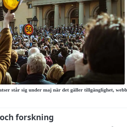
tser står sig under maj när det gäller tillgänglighet, we
och forskning