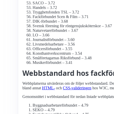
SACO – 3.72
Handels – 3.72
Trygghetsfonden TSL – 3.72
Fackförbundet Scen & Film – 3.71
DIK-förbundet – 3.68
Svensk förening för röntgensjuksköterskor – 3.67
Naturvetare­förbundet – 3.67
LO – 3.66
Journalist­förbundet – 3.60
Livsmedels­arbetare – 3.56
Officersförbundet – 3.55
Konsthantverkscentrum – 3.54
Småföretagarnas Riksförbund – 3.48
Musiker­förbundet – 3.41
Webbstandard hos fack­fö
Webbplatserna utvärderas om de följer webbstandard. Det 
bland annat
HTML-
och
CSS-valideringen
hos W3C, me
Genomsnittet i webbstandard för nedan listade webbplatse
Byggnadsarbetare­förbundet – 4.79
SEKO – 4.79