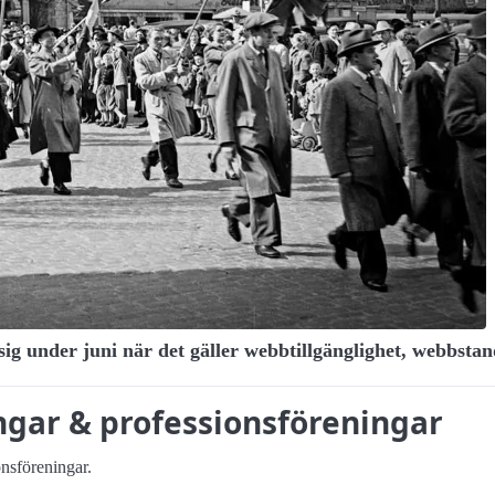
sig under juni när det gäller webbtillgänglighet, webbsta
gar & professions­föreningar
ns­föreningar.