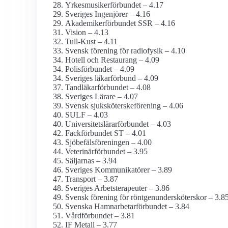
Yrkesmusiker­förbundet – 4.17
Sveriges Ingenjörer – 4.16
Akademiker­förbundet SSR – 4.16
Vision – 4.13
Tull-Kust – 4.11
Svensk förening för radiofysik – 4.10
Hotell och Restaurang – 4.09
Polisförbundet – 4.09
Sveriges läkarförbund – 4.09
Tandläkar­förbundet – 4.08
Sveriges Lärare – 4.07
Svensk sjuksköterskeförening – 4.06
SULF – 4.03
Universitetslärar­förbundet – 4.03
Fackförbundet ST – 4.01
Sjöbefälsföreningen – 4.00
Veterinärförbundet – 3.95
Säljarnas – 3.94
Sveriges Kommunikatörer – 3.89
Transport – 3.87
Sveriges Arbetsterapeuter – 3.86
Svensk förening för röntgenundersköterskor – 3.8
Svenska Hamnarbetarförbundet – 3.84
Vårdförbundet – 3.81
IF Metall – 3.77