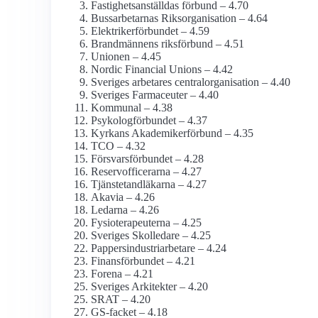
Fastighets­anställdas förbund – 4.70
Bussarbetarnas Riksorganisation – 4.64
Elektriker­förbundet – 4.59
Brandmännens riksförbund – 4.51
Unionen – 4.45
Nordic Financial Unions – 4.42
Sveriges arbetares centralorganisation – 4.40
Sveriges Farmaceuter – 4.40
Kommunal – 4.38
Psykolog­förbundet – 4.37
Kyrkans Akademikerförbund – 4.35
TCO – 4.32
Försvarsförbundet – 4.28
Reservofficerarna – 4.27
Tjänstetandläkarna – 4.27
Akavia – 4.26
Ledarna – 4.26
Fysioterapeuterna – 4.25
Sveriges Skolledare – 4.25
Pappersindustri­arbetare – 4.24
Finans­förbundet – 4.21
Forena – 4.21
Sveriges Arkitekter – 4.20
SRAT – 4.20
GS-facket – 4.18