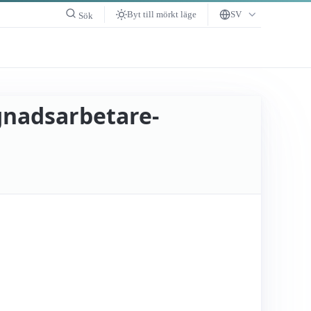
Byt till mörkt läge
SV
Sök
ggnadsarbetare­