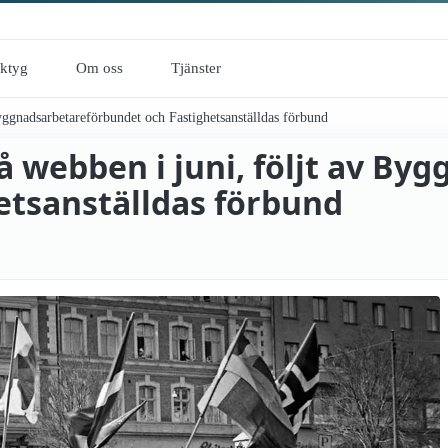
rktyg
Om oss
Tjänster
ggnadsarbetare­förbundet och Fastighets­anställdas förbund
å webben i juni, följt av By
ts­anställdas förbund