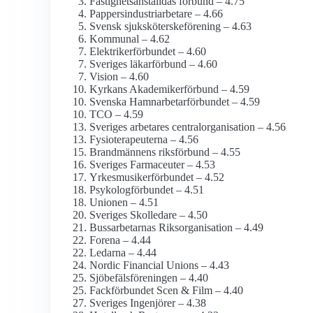
Fastighets­anställdas förbund – 4.75
Pappersindustri­arbetare – 4.66
Svensk sjuksköterskeförening – 4.63
Kommunal – 4.62
Elektriker­förbundet – 4.60
Sveriges läkarförbund – 4.60
Vision – 4.60
Kyrkans Akademikerförbund – 4.59
Svenska Hamnarbetarförbundet – 4.59
TCO – 4.59
Sveriges arbetares centralorganisation – 4.56
Fysioterapeuterna – 4.56
Brandmännens riksförbund – 4.55
Sveriges Farmaceuter – 4.53
Yrkesmusiker­förbundet – 4.52
Psykolog­förbundet – 4.51
Unionen – 4.51
Sveriges Skolledare – 4.50
Bussarbetarnas Riksorganisation – 4.49
Forena – 4.44
Ledarna – 4.44
Nordic Financial Unions – 4.43
Sjöbefälsföreningen – 4.40
Fackförbundet Scen & Film – 4.40
Sveriges Ingenjörer – 4.38