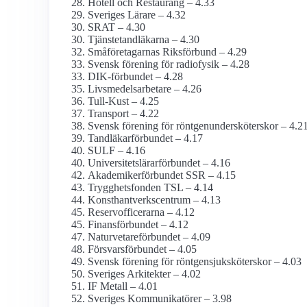
Hotell och Restaurang – 4.33
Sveriges Lärare – 4.32
SRAT – 4.30
Tjänstetandläkarna – 4.30
Småföretagarnas Riksförbund – 4.29
Svensk förening för radiofysik – 4.28
DIK-förbundet – 4.28
Livsmedels­arbetare – 4.26
Tull-Kust – 4.25
Transport – 4.22
Svensk förening för röntgenundersköterskor – 4.2
Tandläkar­förbundet – 4.17
SULF – 4.16
Universitetslärar­förbundet – 4.16
Akademiker­förbundet SSR – 4.15
Trygghetsfonden TSL – 4.14
Konsthantverkscentrum – 4.13
Reservofficerarna – 4.12
Finans­förbundet – 4.12
Naturvetare­förbundet – 4.09
Försvarsförbundet – 4.05
Svensk förening för röntgensjuksköterskor – 4.03
Sveriges Arkitekter – 4.02
IF Metall – 4.01
Sveriges Kommunikatörer – 3.98