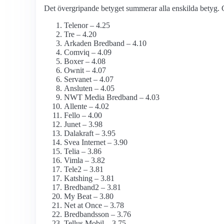
Det övergripande betyget summerar alla enskilda betyg. G
Telenor – 4.25
Tre – 4.20
Arkaden Bredband – 4.10
Comviq – 4.09
Boxer – 4.08
Ownit – 4.07
Servanet – 4.07
Ansluten – 4.05
NWT Media Bredband – 4.03
Allente – 4.02
Fello – 4.00
Junet – 3.98
Dalakraft – 3.95
Svea Internet – 3.90
Telia – 3.86
Vimla – 3.82
Tele2 – 3.81
Katshing – 3.81
Bredband2 – 3.81
My Beat – 3.80
Net at Once – 3.78
Bredbandsson – 3.76
Tellus Mobil – 3.75