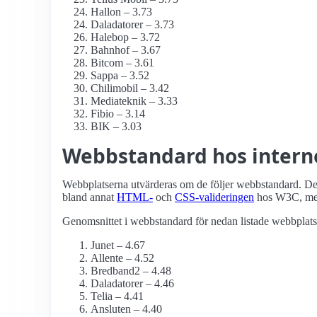
Hallon – 3.73
Daladatorer – 3.73
Halebop – 3.72
Bahnhof – 3.67
Bitcom – 3.61
Sappa – 3.52
Chilimobil – 3.42
Mediateknik – 3.33
Fibio – 3.14
BIK – 3.03
Webbstandard hos inter
Webbplatserna utvärderas om de följer webbstandard. Det 
bland annat
HTML-
och
CSS-valideringen
hos W3C, me
Genomsnittet i webbstandard för nedan listade webbplatse
Junet – 4.67
Allente – 4.52
Bredband2 – 4.48
Daladatorer – 4.46
Telia – 4.41
Ansluten – 4.40