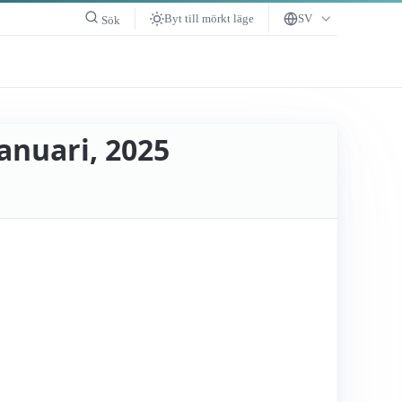
Byt till mörkt läge
SV
Sök
anuari, 2025