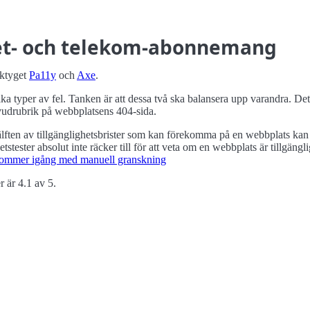
net- och telekom-abonnemang
rktyget
Pa11y
och
Axe
.
nika typer av fel. Tanken är att dessa två ska balansera upp varandra. D
uvudrubrik på webbplatsens 404-sida.
lften av tillgänglighets­brister som kan förekomma på en webbplats ka
ets­tester absolut inte räcker till för att veta om en webbplats är tillgä
u kommer igång med manuell granskning
r är 4.1 av 5.