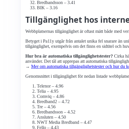
Bredbandsson – 3.41
BIK – 3.16
Tillgänglighet hos inter
Webbplatsernas tillgänglighet är oftast mätt både med ve
Betyget i Pa11y utgår från antalet unika fel snarare än u
tillgänglighet, exempelvis om det finns en sidtitel och h
Hur bra är automatiska tillgänglighets­tester?
Cirka hä
använder. Det tål att upprepas att automatiska tillgängligh
→
Mer om automatiska tillgänglighets­tester och hur d
Genomsnittet i tillgänglighet för nedan listade webbplatse
Telenor – 4.96
Telia – 4.95
Comviq – 4.86
Bredband2 – 4.72
Tre – 4.56
Bredbandsson – 4.52
Ansluten – 4.50
NWT Media Bredband – 4.47
Fello – 4.43