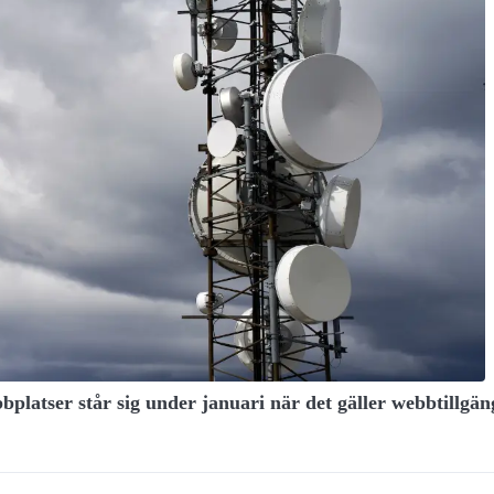
bplatser står sig under januari när det gäller webbtillgä