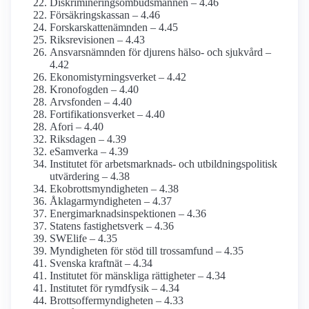
Diskriminerings­ombudsmannen – 4.46
Försäkringskassan – 4.46
Forskarskatte­nämnden – 4.45
Riksrevisionen – 4.43
Ansvarsnämnden för djurens hälso- och sjukvård –
4.42
Ekonomistyrnings­verket – 4.42
Kronofogden – 4.40
Arvsfonden – 4.40
Fortifikations­verket – 4.40
Afori – 4.40
Riksdagen – 4.39
eSamverka – 4.39
Institutet för arbetsmarknads- och utbildnings­politisk
utvärdering – 4.38
Ekobrotts­myndigheten – 4.38
Åklagar­myndigheten – 4.37
Energimarknads­inspektionen – 4.36
Statens fastighetsverk – 4.36
SWElife – 4.35
Myndigheten för stöd till tros­samfund – 4.35
Svenska kraftnät – 4.34
Institutet för mänskliga rättigheter – 4.34
Institutet för rymdfysik – 4.34
Brottsoffer­myndigheten – 4.33