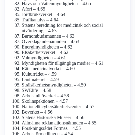
Havs och Vatten­myndigheten – 4.65
Afori – 4.65
Jordbruks­verket – 4.64
Trafikanalys – 4.64
Statens beredning för medicinsk och social
utvärdering – 4.63
Barnombudsmannen – 4.63
Överklagande­nämnden – 4.63
Energi­myndigheten – 4.62
Elsäkerhets­verket – 4.62
Val­myndigheten – 4.61
Myndigheten för tillgängliga medier – 4.61
Rättsmedicinal­verket – 4.60
Kulturrådet – 4.59
Lantmäteriet – 4.59
Strålsäkerhets­myndigheten – 4.59
SWElife – 4.58
Arbetsmiljö­verket – 4.58
Skol­inspektionen – 4.57
Nationellt cybersäkerhetscenter – 4.57
Boverket – 4.56
Statens Historiska Museer – 4.56
Allmänna reklamations­nämnden – 4.55
Forskningsrådet Formas – 4.55
Arbetsförmedlingen – 4.54