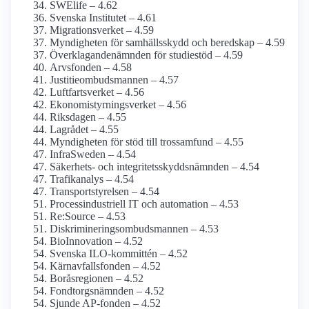
SWElife – 4.62
Svenska Institutet – 4.61
Migrationsverket – 4.59
Myndigheten för samhälls­skydd och beredskap – 4.59
Överklagande­nämnden för studiestöd – 4.59
Arvsfonden – 4.58
Justitie­ombudsmannen – 4.57
Luftfarts­verket – 4.56
Ekonomistyrnings­verket – 4.56
Riksdagen – 4.55
Lagrådet – 4.55
Myndigheten för stöd till tros­samfund – 4.55
InfraSweden – 4.54
Säkerhets- och integritets­skydds­nämnden – 4.54
Trafikanalys – 4.54
Transport­styrelsen – 4.54
Process­industriell IT och automation – 4.53
Re:Source – 4.53
Diskriminerings­ombudsmannen – 4.53
BioInnovation – 4.52
Svenska ILO-kommittén – 4.52
Kärnavfalls­fonden – 4.52
Boråsregionen – 4.52
Fondtorgsnämnden – 4.52
Sjunde AP-fonden – 4.52