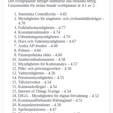
Det övergripande betyget summerar alla enskilda betyg.
Genomsnittet för nedan listade webbplatser är 4.1 av 5.
Statistiska Centralbyrån – 4.85
Myndigheten för ungdoms- och civilsamhälles­frågor –
4.78
Folkhälso­myndigheten – 4.77
Konstnärs­nämnden – 4.74
Utbetalningsmyndigheten – 4.70
Havs och Vatten­myndigheten – 4.67
Andra AP-fonden – 4.66
Polisen – 4.60
Finanspolitiska rådet – 4.60
Justitie­ombudsmannen – 4.58
Myndigheten för Kulturanalys – 4.57
Plikt- och prövningsverket – 4.56
Val­myndigheten – 4.56
Pensions­myndigheten – 4.55
Tillväxtverket – 4.54
Kammar­kollegiet – 4.54
Internet of Things Sverige – 4.54
DIGG - Myndigheten för digital förvaltning – 4.52
Kommunalförbundet Hälsingland – 4.51
Konjunktu­rinstitutet – 4.50
Spel­inspektionen – 4.47