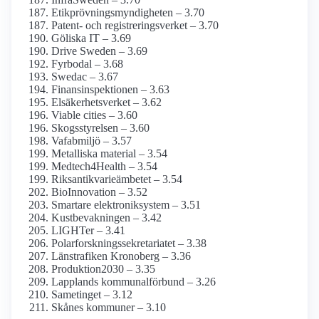
Etikprövnings­myndigheten – 3.70
Patent- och registrerings­verket – 3.70
Göliska IT – 3.69
Drive Sweden – 3.69
Fyrbodal – 3.68
Swedac – 3.67
Finans­inspektionen – 3.63
Elsäkerhets­verket – 3.62
Viable cities – 3.60
Skogsstyrelsen – 3.60
Vafabmiljö – 3.57
Metalliska material – 3.54
Medtech4­Health – 3.54
Riksantikvarieämbetet – 3.54
BioInnovation – 3.52
Smartare elektroniksystem – 3.51
Kust­bevakningen – 3.42
LIGHTer – 3.41
Polarforsknings­sekretariatet – 3.38
Länstrafiken Kronoberg – 3.36
Produktion2030 – 3.35
Lapplands kommunalförbund – 3.26
Sametinget – 3.12
Skånes kommuner – 3.10