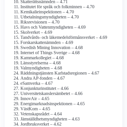
Skatterätts­nämnden – 4.71
Institutet för språk och folkminnen – 4.70
Kemikalie­inspektionen – 4.70
Utbetalningsmyndigheten – 4.70
Riksrevisionen – 4.70
Havs och Vatten­myndigheten – 4.69
Skolverket – 4.69
Tandvårds- och läkemedels­förmåns­verket – 4.69
Forskarskatte­nämnden – 4.69
Swedish Mining Innovation – 4.68
Internet of Things Sverige – 4.68
Kammar­kollegiet – 4.68
Länsstyrelserna – 4.68
Val­myndigheten – 4.68
Räddningstjänsten Karlstadsregionen – 4.67
Andra AP-fonden – 4.67
eSamverka – 4.67
Konjunktu­rinstitutet – 4.66
Universitetskanslers­ämbetet – 4.66
InnovAir – 4.65
Energimarknads­inspektionen – 4.65
VästKom – 4.65
Vetenskaps­rådet – 4.64
Jämställdhets­myndigheten – 4.63
Jordbruks­verket – 4.62