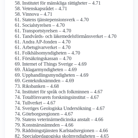
Institutet för mänskliga rättigheter – 4.71
Vetenskaps­rådet – 4.71
Vinnova – 4.71
Statens tjänste­pensions­verk – 4.70
Socialstyrelsen – 4.70
Transport­styrelsen – 4.70
Tandvårds- och läkemedels­förmåns­verket – 4.70
Andra AP-fonden – 4.70
Arbetsgivarverket – 4.70
Folkhälso­myndigheten – 4.70
Försäkringskassan – 4.70
Internet of Things Sverige – 4.69
Åklagar­myndigheten – 4.69
Upphandlings­myndigheten – 4.69
Genteknik­nämnden – 4.69
Riksbanken – 4.68
Institutet för språk och folkminnen – 4.67
Total­försvarets forsknings­institut – 4.67
Tullverket – 4.67
Sveriges Geologiska Undersökning – 4.67
Göteborgs­regionen – 4.67
Statens veterinär­medicinska anstalt – 4.66
Konstnärs­nämnden – 4.66
Räddningstjänsten Karlstadsregionen – 4.66
Special­pedagogiska skol­myndigheten – 4.65