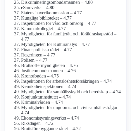
Diskriminerings­ombudsmannen – 4.80
eSamverka – 4.80
Statens haveri­kommission – 4.77
Kungliga biblioteket – 4.77
Inspektionen för vård och omsorg – 4.77
Kammar­kollegiet – 4.77
Myndigheten för familjerätt och föräldraskaps­stöd –
4.77
Myndigheten för Kulturanalys – 4.77
Finanspolitiska rådet – 4.77
Regeringen – 4.77
Polisen – 4.77
Brottsoffer­myndigheten – 4.76
Justitie­ombudsmannen – 4.76
Kronofogden – 4.75
Inspektionen för arbetslöshets­försäkringen – 4.74
Kemikalie­inspektionen – 4.74
Myndigheten för samhälls­skydd och beredskap – 4.74
Konjunktu­rinstitutet – 4.74
Kriminal­vården – 4.74
Myndigheten för ungdoms- och civilsamhälles­frågor –
4.74
Ekonomistyrnings­verket – 4.74
Riksdagen – 4.72
Brotts­förebyggande rådet – 4.72