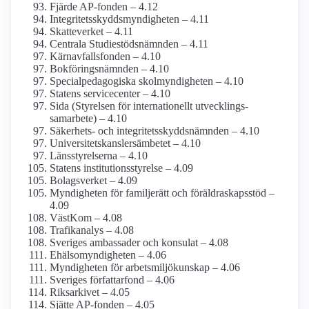
Fjärde AP-fonden – 4.12
Integritetsskydds­myndigheten – 4.11
Skatteverket – 4.11
Centrala Studiestöds­nämnden – 4.11
Kärnavfalls­fonden – 4.10
Bokförings­nämnden – 4.10
Special­pedagogiska skol­myndigheten – 4.10
Statens servicecenter – 4.10
Sida (Styrelsen för internationellt utvecklings­
samarbete) – 4.10
Säkerhets- och integritets­skydds­nämnden – 4.10
Universitetskanslers­ämbetet – 4.10
Länsstyrelserna – 4.10
Statens institutions­styrelse – 4.09
Bolagsverket – 4.09
Myndigheten för familjerätt och föräldraskaps­stöd –
4.09
VästKom – 4.08
Trafikanalys – 4.08
Sveriges ambassader och konsulat – 4.08
Ehälso­myndigheten – 4.06
Myndigheten för arbetsmiljö­kunskap – 4.06
Sveriges författarfond – 4.06
Riksarkivet – 4.05
Sjätte AP-fonden – 4.05