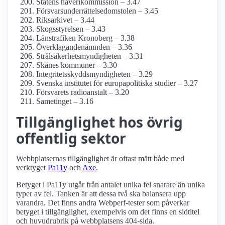
Statens haveri­kommission – 3.47
Försvars­underrättelse­domstolen – 3.45
Riksarkivet – 3.44
Skogsstyrelsen – 3.43
Länstrafiken Kronoberg – 3.38
Överklagande­nämnden – 3.36
Strålsäkerhets­myndigheten – 3.31
Skånes kommuner – 3.30
Integritetsskydds­myndigheten – 3.29
Svenska institutet för europa­politiska studier – 3.27
Försvarets radioanstalt – 3.20
Sametinget – 3.16
Tillgänglighet hos övrig
offentlig sektor
Webbplatsernas tillgänglighet är oftast mätt både med
verktyget
Pa11y
och
Axe
.
Betyget i Pa11y utgår från antalet unika fel snarare än unika
typer av fel. Tanken är att dessa två ska balansera upp
varandra. Det finns andra Webperf-tester som påverkar
betyget i tillgänglighet, exempelvis om det finns en sidtitel
och huvudrubrik på webbplatsens 404-sida.