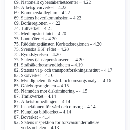
Nationellt cybersäkerhetscenter – 4.22
Arbetsgivarverket – 4.22
Kommers­kollegium – 4.22
Statens haveri­kommission – 4.22
Boråsregionen – 4.22
Tullverket – 4.21
Medlings­institutet – 4.20
Lantmäteriet – 4.20
Räddningstjänsten Karlstadsregionen – 4.20
Svenska ESF-rådet – 4.20
Rymdstyrelsen – 4.20
Statens tjänste­pensions­verk – 4.20
Strålsäkerhets­myndigheten – 4.19
Statens väg- och transport­forsknings­institut – 4.17
Skolverket – 4.16
Myndigheten för vård- och omsorgs­analys – 4.16
Göteborgs­regionen – 4.15
Nämnden mot diskriminering – 4.15
Trafikverket – 4.14
Arbetsförmedlingen – 4.14
Inspektionen för vård och omsorg – 4.14
Kungliga biblioteket – 4.14
Boverket – 4.14
Statens inspektion för försvars­underrättelse­
verksamheten – 4.13