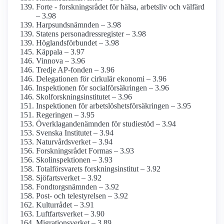
Forte - forskningsrådet för hälsa, arbetsliv och välfärd
– 3.98
Harpsunds­nämnden – 3.98
Statens person­adress­register – 3.98
Höglandsförbundet – 3.98
Käppala – 3.97
Vinnova – 3.96
Tredje AP-fonden – 3.96
Delegationen för cirkulär ekonomi – 3.96
Inspektionen för social­försäkringen – 3.96
Skolforsknings­institutet – 3.96
Inspektionen för arbetslöshets­försäkringen – 3.95
Regeringen – 3.95
Överklagande­nämnden för studiestöd – 3.94
Svenska Institutet – 3.94
Naturvårds­verket – 3.94
Forskningsrådet Formas – 3.93
Skol­inspektionen – 3.93
Total­försvarets forsknings­institut – 3.92
Sjöfarts­verket – 3.92
Fondtorgsnämnden – 3.92
Post- och tele­styrelsen – 3.92
Kulturrådet – 3.91
Luftfarts­verket – 3.90
Migrationsverket – 3.89