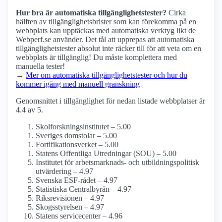
Hur bra är automatiska tillgänglighets­tester?
Cirka
hälften av tillgänglighets­brister som kan förekomma på en
webbplats kan upptäckas med automatiska verktyg likt de
Webperf.se använder. Det tål att upprepas att automatiska
tillgänglighets­tester absolut inte räcker till för att veta om en
webbplats är tillgänglig! Du måste komplettera med
manuella tester!
→
Mer om automatiska tillgänglighets­tester och hur du
kommer igång med manuell granskning
Genomsnittet i tillgänglighet för nedan listade webbplatser är
4.4 av 5.
Skolforsknings­institutet – 5.00
Sveriges domstolar – 5.00
Fortifikations­verket – 5.00
Statens Offentliga Utredningar (SOU) – 5.00
Institutet för arbetsmarknads- och utbildnings­politisk
utvärdering – 4.97
Svenska ESF-rådet – 4.97
Statistiska Centralbyrån – 4.97
Riksrevisionen – 4.97
Skogsstyrelsen – 4.97
Statens servicecenter – 4.96