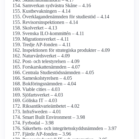
Samverkan sydvästra Skåne – 4.16
Kust­bevakningen – 4.14
Överklagande­nämnden för studiestöd – 4.14
Revisors­inspektionen – 4.14
Skolverket – 4.13
Svenska ILO-kommittén – 4.11
Migrationsverket – 4.11
Tredje AP-fonden – 4.11
Inspektionen för strategiska produkter – 4.09
Naturvårds­verket – 4.09
Post- och tele­styrelsen – 4.09
Forskarskatte­nämnden – 4.07
Centrala Studiestöds­nämnden – 4.05
Sameskol­styrelsen – 4.05
Bokförings­nämnden – 4.04
Viable cities – 4.03
Sjöfarts­verket – 4.03
Göliska IT – 4.03
Riksantikvarieämbetet – 4.02
InfraSweden – 4.01
Smart Built Environment – 3.98
Fyrbodal – 3.98
Säkerhets- och integritets­skydds­nämnden – 3.97
Fjärde AP-fonden – 3.96