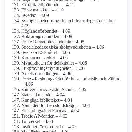
Exportkredit­nämnden – 4.11
Försvarsmakten – 4.10
Swedac – 4.09
Sveriges meteoro­logiska och hydrologiska institut –
4.09
Höglandsförbundet – 4.09
Bokförings­nämnden – 4.08
Folke Bernadotte­akademin – 4.08
Special­pedagogiska skol­myndigheten – 4.06
Svenska ESF-rådet – 4.06
Konkurrens­verket – 4.06
Myndigheten för delaktighet – 4.06
Etikprövnings­myndigheten – 4.06
Arbetsförmedlingen – 4.06
Forte - forskningsrådet för hälsa, arbetsliv och välfärd
– 4.06
Samverkan sydvästra Skåne – 4.05
Statens konstråd – 4.04
Kungliga biblioteket – 4.04
Nämnden för hemslöjds­frågor – 4.04
Forskningsrådet Formas – 4.04
Tredje AP-fonden – 4.03
Tullverket – 4.03
Institutet för rymdfysik – 4.02
Metalliska material – 4.01