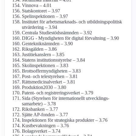
Vinnova – 4.01
Statskontoret – 3.97
Spel­inspektionen – 3.97
Institutet för arbetsmarknads- och utbildnings­politisk
utvärdering – 3.94
Centrala Studiestöds­nämnden – 3.92
DIGG - Myndigheten för digital förvaltning – 3.90
Genteknik­nämnden – 3.90
Riksgälden – 3.86
Justitie­kanslern – 3.85
Statens institutions­styrelse – 3.84
Skol­inspektionen – 3.83
Brottsoffer­myndigheten – 3.83
Post- och tele­styrelsen – 3.81
Rättsmedicinal­verket – 3.81
Produktion2030 – 3.80
Patent- och registrerings­verket – 3.79
Sida (Styrelsen för internationellt utvecklings­
samarbete) – 3.78
Riksbanken – 3.77
Sjätte AP-fonden – 3.77
Inspektionen för strategiska produkter – 3.76
Kust­bevakningen – 3.76
Bolagsverket – 3.74