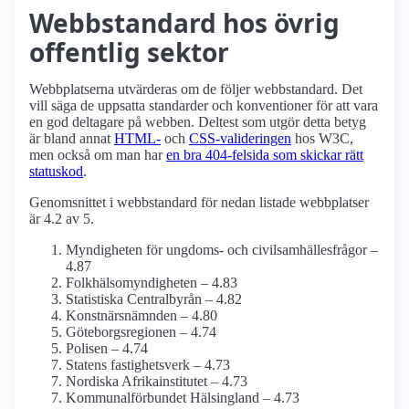
Webbstandard hos övrig
offentlig sektor
Webbplatserna utvärderas om de följer webbstandard. Det
vill säga de uppsatta standarder och konventioner för att vara
en god deltagare på webben. Deltest som utgör detta betyg
är bland annat
HTML-
och
CSS-valideringen
hos W3C,
men också om man har
en bra 404-felsida som skickar rätt
statuskod
.
Genomsnittet i webbstandard för nedan listade webbplatser
är 4.2 av 5.
Myndigheten för ungdoms- och civilsamhälles­frågor –
4.87
Folkhälso­myndigheten – 4.83
Statistiska Centralbyrån – 4.82
Konstnärs­nämnden – 4.80
Göteborgs­regionen – 4.74
Polisen – 4.74
Statens fastighetsverk – 4.73
Nordiska Afrika­institutet – 4.73
Kommunalförbundet Hälsingland – 4.73