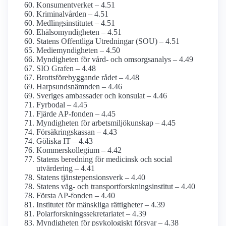
Konsument­verket – 4.51
Kriminal­vården – 4.51
Medlings­institutet – 4.51
Ehälso­myndigheten – 4.51
Statens Offentliga Utredningar (SOU) – 4.51
Mediemyndigheten – 4.50
Myndigheten för vård- och omsorgs­analys – 4.49
SIO Grafen – 4.48
Brotts­förebyggande rådet – 4.48
Harpsunds­nämnden – 4.46
Sveriges ambassader och konsulat – 4.46
Fyrbodal – 4.45
Fjärde AP-fonden – 4.45
Myndigheten för arbetsmiljö­kunskap – 4.45
Försäkringskassan – 4.43
Göliska IT – 4.43
Kommers­kollegium – 4.42
Statens beredning för medicinsk och social
utvärdering – 4.41
Statens tjänste­pensions­verk – 4.40
Statens väg- och transport­forsknings­institut – 4.40
Första AP-fonden – 4.40
Institutet för mänskliga rättigheter – 4.39
Polarforsknings­sekretariatet – 4.39
Myndigheten för psykologiskt försvar – 4.38