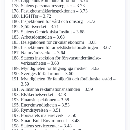
Lapplands kommunalförbund – 3.74
Statens person­adress­register – 3.73
Fastighetsmäklar­inspektionen – 3.73
LIGHTer – 3.72
Inspektionen för vård och omsorg – 3.72
Sjöfarts­verket – 3.71
Statens Geotekniska Institut – 3.68
Arbets­domstolen – 3.68
Delegationen för cirkulär ekonomi – 3.68
Inspektionen för arbetslöshets­försäkringen – 3.67
Naturvårds­verket – 3.64
Statens inspektion för försvars­underrättelse­
verksamheten – 3.63
Myndigheten för tillgängliga medier – 3.62
Sveriges författarfond – 3.60
Myndigheten för familjerätt och föräldraskaps­stöd –
3.59
Allmänna reklamations­nämnden – 3.59
Elsäkerhets­verket – 3.58
Finans­inspektionen – 3.58
Energi­myndigheten – 3.53
Rymdstyrelsen – 3.51
Försvarets materielverk – 3.50
Smart Built Environment – 3.48
Statens servicecenter – 3.48