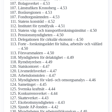
Bolagsverket – 4.53
Länstrafiken Kronoberg – 4.53
Boråsregionen – 4.53
Fondtorgsnämnden – 4.53
Statens konstråd – 4.52
Institutet för rymdfysik – 4.51
Statens väg- och transport­forsknings­institut – 4.50
Pensions­myndigheten – 4.50
Delegationen för cirkulär ekonomi – 4.50
Forte - forskningsrådet för hälsa, arbetsliv och välfärd
– 4.50
Försvarsmakten – 4.50
Myndigheten för delaktighet – 4.49
Rymdstyrelsen – 4.49
Statskontoret – 4.47
Livsmedels­verket – 4.47
Arbets­domstolen – 4.47
Myndigheten för vård- och omsorgs­analys – 4.46
Sametinget – 4.45
Svenska kraftnät – 4.44
Konkurrens­verket – 4.44
Skatteverket – 4.43
Ekobrotts­myndigheten – 4.43
Sjunde AP-fonden – 4.42
Myndigheten för arbetsmiljö­kunskap – 4.40