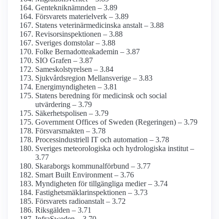
Genteknik­nämnden – 3.89
Försvarets materielverk – 3.89
Statens veterinär­medicinska anstalt – 3.88
Revisors­inspektionen – 3.88
Sveriges domstolar – 3.88
Folke Bernadotte­akademin – 3.87
SIO Grafen – 3.87
Sameskol­styrelsen – 3.84
Sjukvårdsregion Mellansverige – 3.83
Energi­myndigheten – 3.81
Statens beredning för medicinsk och social
utvärdering – 3.79
Säkerhets­polisen – 3.79
Government Offices of Sweden (Regeringen) – 3.79
Försvarsmakten – 3.78
Process­industriell IT och automation – 3.78
Sveriges meteoro­logiska och hydrologiska institut –
3.77
Skaraborgs kommunal­förbund – 3.77
Smart Built Environment – 3.76
Myndigheten för tillgängliga medier – 3.74
Fastighetsmäklar­inspektionen – 3.73
Försvarets radioanstalt – 3.72
Riksgälden – 3.71
InfraSweden – 3.70