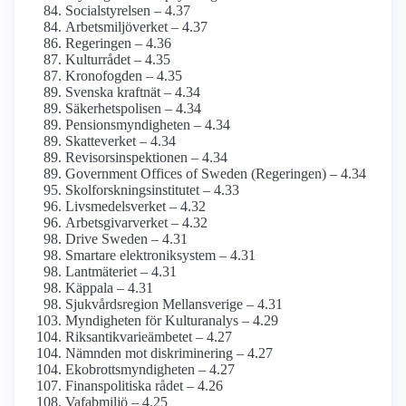
Socialstyrelsen – 4.37
Arbetsmiljö­verket – 4.37
Regeringen – 4.36
Kulturrådet – 4.35
Kronofogden – 4.35
Svenska kraftnät – 4.34
Säkerhets­polisen – 4.34
Pensions­myndigheten – 4.34
Skatteverket – 4.34
Revisors­inspektionen – 4.34
Government Offices of Sweden (Regeringen) – 4.34
Skolforsknings­institutet – 4.33
Livsmedels­verket – 4.32
Arbetsgivarverket – 4.32
Drive Sweden – 4.31
Smartare elektroniksystem – 4.31
Lantmäteriet – 4.31
Käppala – 4.31
Sjukvårdsregion Mellansverige – 4.31
Myndigheten för Kulturanalys – 4.29
Riksantikvarieämbetet – 4.27
Nämnden mot diskriminering – 4.27
Ekobrotts­myndigheten – 4.27
Finanspolitiska rådet – 4.26
Vafabmiljö – 4.25