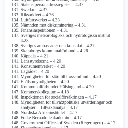
Statens person­adress­register – 4.37
Swedac – 4.37
Riksarkivet – 4.36
Luftfarts­verket – 4.33
Nämnden mot diskriminering – 4.31
Finans­inspektionen – 4.31
Sveriges meteoro­logiska och hydrologiska institut –
4.28
Sveriges ambassader och konsulat – 4.27
Skaraborgs kommunal­förbund – 4.26
Käppala – 4.21
Länsstyrelserna – 4.20
Konsument­verket – 4.20
Lagrådet – 4.20
Myndigheten för stöd till tros­samfund – 4.20
Ehälso­myndigheten – 4.20
Kommunalförbundet Hälsingland – 4.20
Kommers­kollegium – 4.18
Inspektionen för social­försäkringen – 4.17
Myndigheten för tillväxt­politiska utvärderingar och
analyser – Tillväxtanalys – 4.17
Nordiska Afrika­institutet – 4.17
Folke Bernadotte­akademin – 4.17
Government Offices of Sweden (Regeringen) – 4.17
Skatterätts­nämnden – 4.17