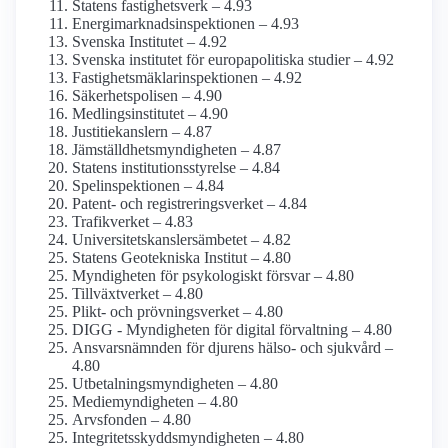
Statens fastighetsverk – 4.93
Energimarknads­inspektionen – 4.93
Svenska Institutet – 4.92
Svenska institutet för europa­politiska studier – 4.92
Fastighetsmäklar­inspektionen – 4.92
Säkerhets­polisen – 4.90
Medlings­institutet – 4.90
Justitie­kanslern – 4.87
Jämställdhets­myndigheten – 4.87
Statens institutions­styrelse – 4.84
Spel­inspektionen – 4.84
Patent- och registrerings­verket – 4.84
Trafikverket – 4.83
Universitetskanslers­ämbetet – 4.82
Statens Geotekniska Institut – 4.80
Myndigheten för psykologiskt försvar – 4.80
Tillväxtverket – 4.80
Plikt- och prövningsverket – 4.80
DIGG - Myndigheten för digital förvaltning – 4.80
Ansvarsnämnden för djurens hälso- och sjukvård –
4.80
Utbetalningsmyndigheten – 4.80
Mediemyndigheten – 4.80
Arvsfonden – 4.80
Integritetsskydds­myndigheten – 4.80