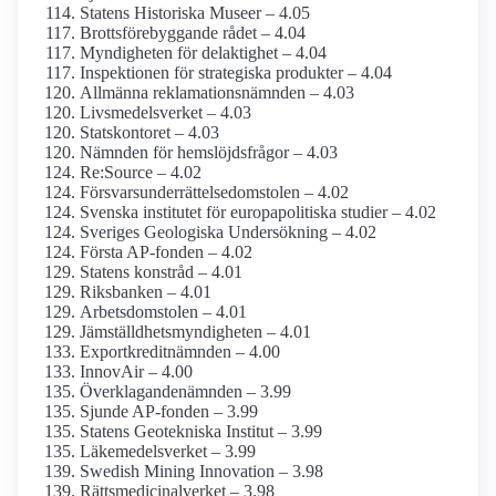
Statens Historiska Museer – 4.05
Brotts­förebyggande rådet – 4.04
Myndigheten för delaktighet – 4.04
Inspektionen för strategiska produkter – 4.04
Allmänna reklamations­nämnden – 4.03
Livsmedels­verket – 4.03
Statskontoret – 4.03
Nämnden för hemslöjds­frågor – 4.03
Re:Source – 4.02
Försvars­underrättelse­domstolen – 4.02
Svenska institutet för europa­politiska studier – 4.02
Sveriges Geologiska Undersökning – 4.02
Första AP-fonden – 4.02
Statens konstråd – 4.01
Riksbanken – 4.01
Arbets­domstolen – 4.01
Jämställdhets­myndigheten – 4.01
Exportkredit­nämnden – 4.00
InnovAir – 4.00
Överklagande­nämnden – 3.99
Sjunde AP-fonden – 3.99
Statens Geotekniska Institut – 3.99
Läkemedels­verket – 3.99
Swedish Mining Innovation – 3.98
Rättsmedicinal­verket – 3.98