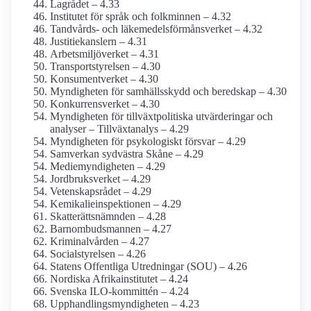
Lagrådet – 4.33
Institutet för språk och folkminnen – 4.32
Tandvårds- och läkemedels­förmåns­verket – 4.32
Justitie­kanslern – 4.31
Arbetsmiljö­verket – 4.31
Transport­styrelsen – 4.30
Konsument­verket – 4.30
Myndigheten för samhälls­skydd och beredskap – 4.30
Konkurrens­verket – 4.30
Myndigheten för tillväxt­politiska utvärderingar och
analyser – Tillväxtanalys – 4.29
Myndigheten för psykologiskt försvar – 4.29
Samverkan sydvästra Skåne – 4.29
Mediemyndigheten – 4.29
Jordbruks­verket – 4.29
Vetenskaps­rådet – 4.29
Kemikalie­inspektionen – 4.29
Skatterätts­nämnden – 4.28
Barnombudsmannen – 4.27
Kriminal­vården – 4.27
Socialstyrelsen – 4.26
Statens Offentliga Utredningar (SOU) – 4.26
Nordiska Afrika­institutet – 4.24
Svenska ILO-kommittén – 4.24
Upphandlings­myndigheten – 4.23