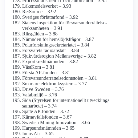
Process­industriell IT och automation – 3.95
Läkemedels­verket – 3.93
Re:Source – 3.92
Sveriges författarfond – 3.92
Statens inspektion för försvars­underrättelse­
verksamheten – 3.91
Riksgälden – 3.88
Nämnden för hemslöjds­frågor – 3.87
Polarforsknings­sekretariatet – 3.84
Försvarets radioanstalt – 3.84
Sjukvårdsregion Mellansverige – 3.82
Exportkredit­nämnden – 3.82
VästKom – 3.81
Första AP-fonden – 3.81
Försvars­underrättelse­domstolen – 3.81
Smartare elektroniksystem – 3.77
Drive Sweden – 3.76
Vafabmiljö – 3.76
Sida (Styrelsen för internationellt utvecklings­
samarbete) – 3.74
Sjätte AP-fonden – 3.72
Kärnavfalls­fonden – 3.67
Swedish Mining Innovation – 3.66
Harpsunds­nämnden – 3.65
InnovAir – 3.65