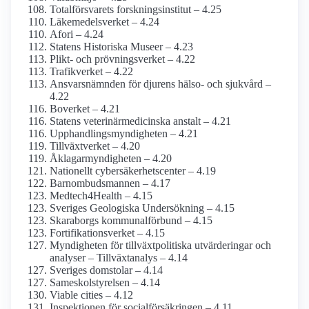
Total­försvarets forsknings­institut – 4.25
Läkemedels­verket – 4.24
Afori – 4.24
Statens Historiska Museer – 4.23
Plikt- och prövningsverket – 4.22
Trafikverket – 4.22
Ansvarsnämnden för djurens hälso- och sjukvård –
4.22
Boverket – 4.21
Statens veterinär­medicinska anstalt – 4.21
Upphandlings­myndigheten – 4.21
Tillväxtverket – 4.20
Åklagar­myndigheten – 4.20
Nationellt cybersäkerhetscenter – 4.19
Barnombudsmannen – 4.17
Medtech4­Health – 4.15
Sveriges Geologiska Undersökning – 4.15
Skaraborgs kommunal­förbund – 4.15
Fortifikations­verket – 4.15
Myndigheten för tillväxt­politiska utvärderingar och
analyser – Tillväxtanalys – 4.14
Sveriges domstolar – 4.14
Sameskol­styrelsen – 4.14
Viable cities – 4.12
Inspektionen för social­försäkringen – 4.11