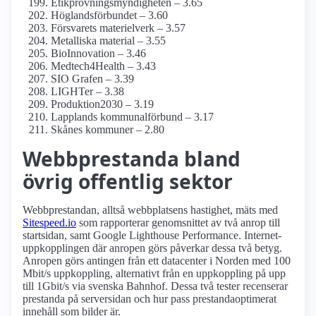
Etikprövnings­myndigheten – 3.65
Höglandsförbundet – 3.60
Försvarets materielverk – 3.57
Metalliska material – 3.55
BioInnovation – 3.46
Medtech4­Health – 3.43
SIO Grafen – 3.39
LIGHTer – 3.38
Produktion2030 – 3.19
Lapplands kommunalförbund – 3.17
Skånes kommuner – 2.80
Webbprestanda bland
övrig offentlig sektor
Webbprestandan, alltså webbplatsens hastighet, mäts med
Sitespeed.io
som rapporterar genomsnittet av två anrop till
startsidan, samt Google Lighthouse Performance. Internet­
uppkopplingen där anropen görs påverkar dessa två betyg.
Anropen görs antingen från ett datacenter i Norden med 100
Mbit/s uppkoppling, alternativt från en uppkoppling på upp
till 1Gbit/s via svenska Bahnhof. Dessa två tester recenserar
prestanda på serversidan och hur pass prestanda­optimerat
innehåll som bilder är.