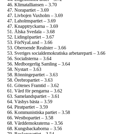
Klimatalliansen – 3.70
Norapartiet – 3.69
Livbojen Vaxholm – 3.69
Laholmspartiet – 3.69
Knapptryckarna – 3.69
Älska Svedala – 3.68
Lidingöpartiet – 3.67
FörNyaLund – 3.66
Oberoende Realister – 3.66
Sveriges social­demokratiska arbetareparti – 3.66
Socialisterna – 3.64
Medborgerlig Samling – 3.64
Nystart – 3.63
Rönningepartiet – 3.63
Örebropartiet – 3.63
Götenes Framtid – 3.62
Vård för pengarna – 3.62
Samelandspartiet – 3.61
Väsbys bästa – 3.59
Piratpartiet – 3.59
Kommunistiska partiet – 3.58
Westbopartiet – 3.58
Vårddemokraterna – 3.56
Kungsbackaborna – 3.56
Roslagspartiet – 3.54