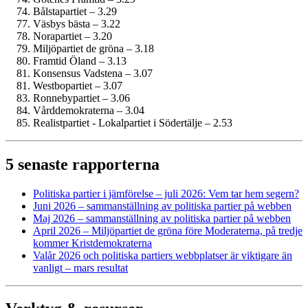
Bålstapartiet – 3.29
Väsbys bästa – 3.22
Norapartiet – 3.20
Miljöpartiet de gröna – 3.18
Framtid Öland – 3.13
Konsensus Vadstena – 3.07
Westbopartiet – 3.07
Ronnebypartiet – 3.06
Vårddemokraterna – 3.04
Realistpartiet - Lokalpartiet i Södertälje – 2.53
5 senaste rapporterna
Politiska partier i jämförelse – juli 2026: Vem tar hem segern?
Juni 2026 – sammanställning av politiska partier på webben
Maj 2026 – sammanställning av politiska partier på webben
April 2026 – Miljöpartiet de gröna före Moderaterna, på tredje
kommer Krist­demokraterna
Valår 2026 och politiska partiers webbplatser är viktigare än
vanligt – mars resultat