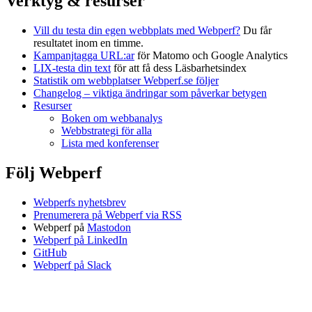
Verktyg & resurser
Vill du testa din egen webbplats med Webperf?
Du får
resultatet inom en timme.
Kampanjtagga URL:ar
för Matomo och Google Analytics
LIX-testa din text
för att få dess Läsbarhetsindex
Statistik om webbplatser Webperf.se följer
Changelog – viktiga ändringar som påverkar betygen
Resurser
Boken om webbanalys
Webbstrategi för alla
Lista med konferenser
Följ Webperf
Webperfs nyhetsbrev
Prenumerera på Webperf via RSS
Webperf på
Mastodon
Webperf på LinkedIn
GitHub
Webperf på Slack