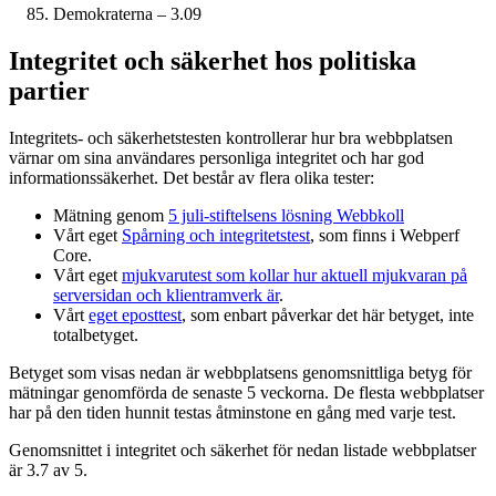
Demokraterna – 3.09
Integritet och säkerhet hos politiska
partier
Integritets- och säkerhetstesten kontrollerar hur bra webbplatsen
värnar om sina användares personliga integritet och har god
informations­säkerhet. Det består av flera olika tester:
Mätning genom
5 juli-stiftelsens lösning Webbkoll
Vårt eget
Spårning och integritetstest
, som finns i Webperf
Core.
Vårt eget
mjukvarutest som kollar hur aktuell mjukvaran på
serversidan och klient­ramverk är
.
Vårt
eget eposttest
, som enbart påverkar det här betyget, inte
totalbetyget.
Betyget som visas nedan är webbplatsens genomsnittliga betyg för
mätningar genomförda de senaste 5 veckorna. De flesta webbplatser
har på den tiden hunnit testas åtminstone en gång med varje test.
Genomsnittet i integritet och säkerhet för nedan listade webbplatser
är 3.7 av 5.