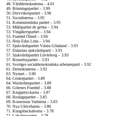
Vårddemokraterna – 4.01
Rönningepartiet – 3.99
Drevvikenpartiet – 3.96
Socialisterna – 3.95
Kommunistiska partiet – 3.95
Miljöpartiet de gröna – 3.94
Vingåkerspartiet – 3.94
Framtid Öland – 3.94
Hela Edas Lista – 3.94
Sjukvårdspartiet Västra Götaland – 3.93
Dalarnas sjukvårdsparti – 3.93
Sjukvårds­partiet Gävleborg – 3.93
Ronnebypartiet – 3.93
Sveriges social­demokratiska arbetareparti – 3.92
Demokraterna – 3.92
Nystart – 3.90
Centerpartiet – 3.89
Waxholmspartiet – 3.89
Götenes Framtid – 3.88
Knapptryckarna – 3.87
Roslagspartiet – 3.85
Konsensus Vadstena – 3.83
Nya Ulricehamn – 3.80
Kungsbackaborna – 3.78
Laholmspartiet – 3.78