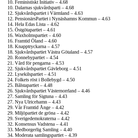
Feministiskt Initiativ – 4.68
Dalarnas sjukvårdsparti – 4.68
Sjukvårdspartiet i Värmland – 4.63
PensionärsPartiet i Nynäshamns Kommun – 4.63
Hela Edas Lista – 4.62
Östgötapartiet – 4.61
Waxholmspartiet – 4.60
Framtid Öland – 4.60
Knapptryckarna – 4.57
Sjukvårdspartiet Västra Götaland – 4.57
Ronnebypartiet – 4.54
Vård för pengarna – 4.53
Sjukvårds­partiet Gävleborg – 4.51
Lysekilspartiet – 4.51
Folkets röst i Bollebygd – 4.50
Bålstapartiet – 4.48
Sjukvårdspartiet Västernorrland – 4.46
Samling för Sigtuna – 4.43
Nya Ulricehamn – 4.43
Vår Framtid Ånge – 4.42
Miljöpartiet de gröna – 4.42
Sverige­demokraterna – 4.42
Konsensus Vadstena – 4.41
Medborgerlig Samling – 4.40
Moderata samlingspartiet – 4.39