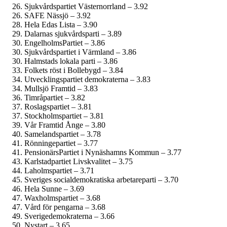
Sjukvårdspartiet Västernorrland – 3.92
SAFE Nässjö – 3.92
Hela Edas Lista – 3.90
Dalarnas sjukvårdsparti – 3.89
EngelholmsPartiet – 3.86
Sjukvårdspartiet i Värmland – 3.86
Halmstads lokala parti – 3.86
Folkets röst i Bollebygd – 3.84
Utvecklingspartiet demokraterna – 3.83
Mullsjö Framtid – 3.83
Timråpartiet – 3.82
Roslagspartiet – 3.81
Stockholmspartiet – 3.81
Vår Framtid Ånge – 3.80
Samelandspartiet – 3.78
Rönningepartiet – 3.77
PensionärsPartiet i Nynäshamns Kommun – 3.77
Karlstadpartiet Livskvalitet – 3.75
Laholmspartiet – 3.71
Sveriges social­demokratiska arbetareparti – 3.70
Hela Sunne – 3.69
Waxholmspartiet – 3.68
Vård för pengarna – 3.68
Sverige­demokraterna – 3.66
Nystart – 3.65