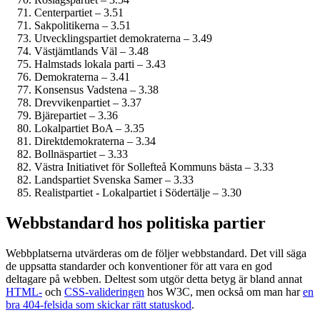
Centerpartiet – 3.51
Sakpolitikerna – 3.51
Utvecklingspartiet demokraterna – 3.49
Västjämtlands Väl – 3.48
Halmstads lokala parti – 3.43
Demokraterna – 3.41
Konsensus Vadstena – 3.38
Drevvikenpartiet – 3.37
Bjärepartiet – 3.36
Lokalpartiet BoA – 3.35
Direktdemokraterna – 3.34
Bollnäspartiet – 3.33
Västra Initiativet för Sollefteå Kommuns bästa – 3.33
Landspartiet Svenska Samer – 3.33
Realistpartiet - Lokalpartiet i Södertälje – 3.30
Webbstandard hos politiska partier
Webbplatserna utvärderas om de följer webbstandard. Det vill säga
de uppsatta standarder och konventioner för att vara en god
deltagare på webben. Deltest som utgör detta betyg är bland annat
HTML-
och
CSS-valideringen
hos W3C, men också om man har
en
bra 404-felsida som skickar rätt statuskod
.