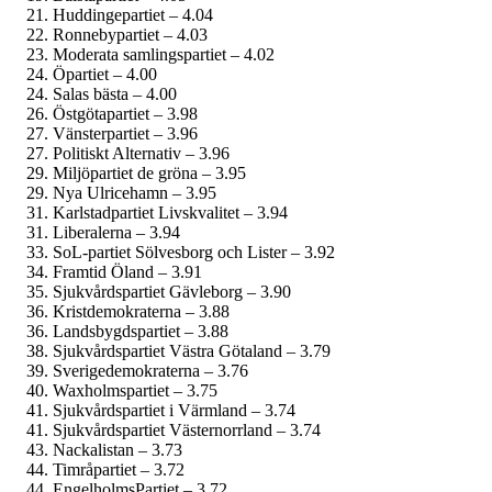
Huddingepartiet – 4.04
Ronnebypartiet – 4.03
Moderata samlingspartiet – 4.02
Öpartiet – 4.00
Salas bästa – 4.00
Östgötapartiet – 3.98
Vänsterpartiet – 3.96
Politiskt Alternativ – 3.96
Miljöpartiet de gröna – 3.95
Nya Ulricehamn – 3.95
Karlstadpartiet Livskvalitet – 3.94
Liberalerna – 3.94
SoL-partiet Sölvesborg och Lister – 3.92
Framtid Öland – 3.91
Sjukvårds­partiet Gävleborg – 3.90
Kristdemokraterna – 3.88
Landsbygdspartiet – 3.88
Sjukvårdspartiet Västra Götaland – 3.79
Sverige­demokraterna – 3.76
Waxholmspartiet – 3.75
Sjukvårdspartiet i Värmland – 3.74
Sjukvårdspartiet Västernorrland – 3.74
Nackalistan – 3.73
Timråpartiet – 3.72
EngelholmsPartiet – 3.72