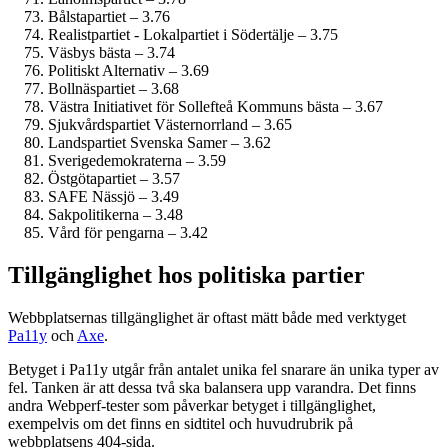
Bålstapartiet – 3.76
Realistpartiet - Lokalpartiet i Södertälje – 3.75
Väsbys bästa – 3.74
Politiskt Alternativ – 3.69
Bollnäspartiet – 3.68
Västra Initiativet för Sollefteå Kommuns bästa – 3.67
Sjukvårdspartiet Västernorrland – 3.65
Landspartiet Svenska Samer – 3.62
Sverige­demokraterna – 3.59
Östgötapartiet – 3.57
SAFE Nässjö – 3.49
Sakpolitikerna – 3.48
Vård för pengarna – 3.42
Tillgänglighet hos politiska partier
Webbplatsernas tillgänglighet är oftast mätt både med verktyget
Pa11y
och
Axe
.
Betyget i Pa11y utgår från antalet unika fel snarare än unika typer av
fel. Tanken är att dessa två ska balansera upp varandra. Det finns
andra Webperf-tester som påverkar betyget i tillgänglighet,
exempelvis om det finns en sidtitel och huvudrubrik på
webbplatsens 404-sida.