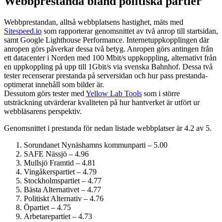
Webbprestanda bland politiska partier
Webbprestandan, alltså webbplatsens hastighet, mäts med
Sitespeed.io
som rapporterar genomsnittet av två anrop till startsidan,
samt Google Lighthouse Performance. Internet­uppkopplingen där
anropen görs påverkar dessa två betyg. Anropen görs antingen från
ett datacenter i Norden med 100 Mbit/s uppkoppling, alternativt från
en uppkoppling på upp till 1Gbit/s via svenska Bahnhof. Dessa två
tester recenserar prestanda på serversidan och hur pass prestanda­
optimerat innehåll som bilder är.
Dessutom görs tester med
Yellow Lab Tools
som i större
utsträckning utvärderar kvaliteten på hur hantverket är utfört ur
webbläsarens perspektiv.
Genomsnittet i prestanda för nedan listade webbplatser är 4.2 av 5.
Sorundanet Nynäshamns kommunparti – 5.00
SAFE Nässjö – 4.96
Mullsjö Framtid – 4.81
Vingåkerspartiet – 4.79
Stockholmspartiet – 4.77
Bästa Alternativet – 4.77
Politiskt Alternativ – 4.76
Öpartiet – 4.75
Arbetarepartiet – 4.73