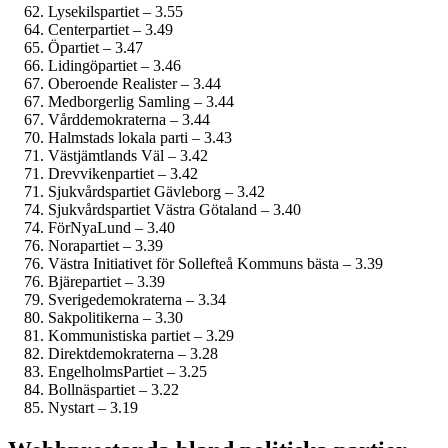
Lysekilspartiet – 3.55
Centerpartiet – 3.49
Öpartiet – 3.47
Lidingöpartiet – 3.46
Oberoende Realister – 3.44
Medborgerlig Samling – 3.44
Vårddemokraterna – 3.44
Halmstads lokala parti – 3.43
Västjämtlands Väl – 3.42
Drevvikenpartiet – 3.42
Sjukvårds­partiet Gävleborg – 3.42
Sjukvårdspartiet Västra Götaland – 3.40
FörNyaLund – 3.40
Norapartiet – 3.39
Västra Initiativet för Sollefteå Kommuns bästa – 3.39
Bjärepartiet – 3.39
Sverige­demokraterna – 3.34
Sakpolitikerna – 3.30
Kommunistiska partiet – 3.29
Direktdemokraterna – 3.28
EngelholmsPartiet – 3.25
Bollnäspartiet – 3.22
Nystart – 3.19