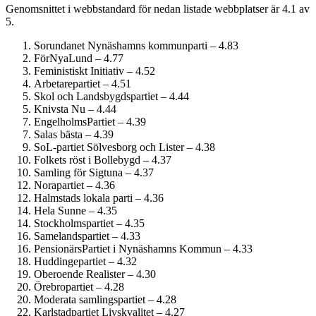
Genomsnittet i webbstandard för nedan listade webbplatser är 4.1 av
5.
Sorundanet Nynäshamns kommunparti – 4.83
FörNyaLund – 4.77
Feministiskt Initiativ – 4.52
Arbetarepartiet – 4.51
Skol och Landsbygdspartiet – 4.44
Knivsta Nu – 4.44
EngelholmsPartiet – 4.39
Salas bästa – 4.39
SoL-partiet Sölvesborg och Lister – 4.38
Folkets röst i Bollebygd – 4.37
Samling för Sigtuna – 4.37
Norapartiet – 4.36
Halmstads lokala parti – 4.36
Hela Sunne – 4.35
Stockholmspartiet – 4.35
Samelandspartiet – 4.33
PensionärsPartiet i Nynäshamns Kommun – 4.33
Huddingepartiet – 4.32
Oberoende Realister – 4.30
Örebropartiet – 4.28
Moderata samlingspartiet – 4.28
Karlstadpartiet Livskvalitet – 4.27