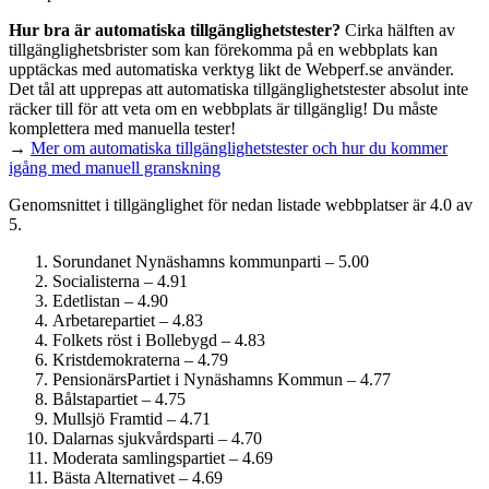
Hur bra är automatiska tillgänglighets­tester?
Cirka hälften av
tillgänglighets­brister som kan förekomma på en webbplats kan
upptäckas med automatiska verktyg likt de Webperf.se använder.
Det tål att upprepas att automatiska tillgänglighets­tester absolut inte
räcker till för att veta om en webbplats är tillgänglig! Du måste
komplettera med manuella tester!
→
Mer om automatiska tillgänglighets­tester och hur du kommer
igång med manuell granskning
Genomsnittet i tillgänglighet för nedan listade webbplatser är 4.0 av
5.
Sorundanet Nynäshamns kommunparti – 5.00
Socialisterna – 4.91
Edetlistan – 4.90
Arbetarepartiet – 4.83
Folkets röst i Bollebygd – 4.83
Kristdemokraterna – 4.79
PensionärsPartiet i Nynäshamns Kommun – 4.77
Bålstapartiet – 4.75
Mullsjö Framtid – 4.71
Dalarnas sjukvårdsparti – 4.70
Moderata samlingspartiet – 4.69
Bästa Alternativet – 4.69